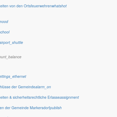
eiten von den Ortsfeuerwehren
whatshot
mood
school
airport_shuttle
ount_balance
ettings_ethernet
chlüsse der Gemeinde
alarm_on
ten & sicherheitsrechtliche Erlasse
assignment
gen der Gemeinde Markersdorf
publish