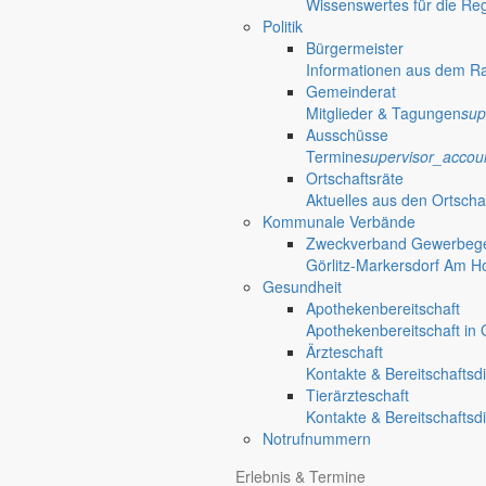
Wissenswertes für die Re
Politik
Bürgermeister
Informationen aus dem R
Gemeinderat
Mitglieder & Tagungen
sup
Ausschüsse
Termine
supervisor_accou
Ortschaftsräte
Aktuelles aus den Ortscha
Kommunale Verbände
Zweckverband Gewerbege
Görlitz-Markersdorf Am H
Gesundheit
Apothekenbereitschaft
Apothekenbereitschaft in G
Ärzteschaft
Kontakte & Bereitschaftsd
Tierärzteschaft
Kontakte & Bereitschaftsd
Notrufnummern
Erlebnis & Termine