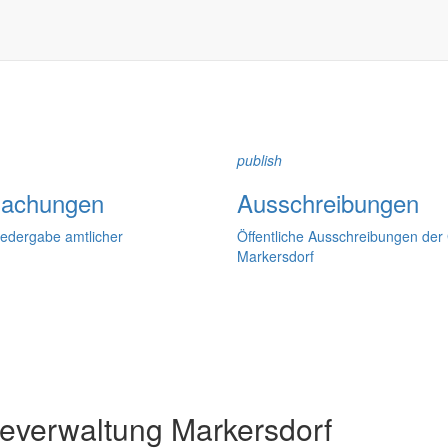
dorfer Kirchtürme hinaus und Belange der Region und des Lebens im lä
och aufgenommen werden sollte!
publish
achungen
Ausschreibungen
iedergabe amtlicher
Öffentliche Ausschreibungen de
Markersdorf
verwaltung Markersdorf