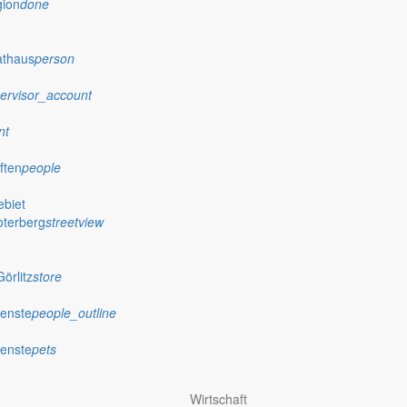
gion
done
athaus
person
ervisor_account
nt
ften
people
biet
oterberg
streetview
örlitz
store
ienste
people_outline
ienste
pets
Wirtschaft