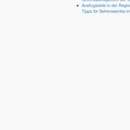
Ausflugsziele in der Regio
Tipps für Sehenswertes 
Deutsch-Paulsdorf
Holtendorf
Gersdorf
Friedersdorf
Pfaffendorf
Jauernick-Buschbach
Rathaus
Informationen aus dem Rathaus
Früher musste man wegen jeder Angelegenheit “uff de Gemeende”, heute
unterschiedlichen Anliegen finden Sie hier ebenso wie die Wiedergabe v