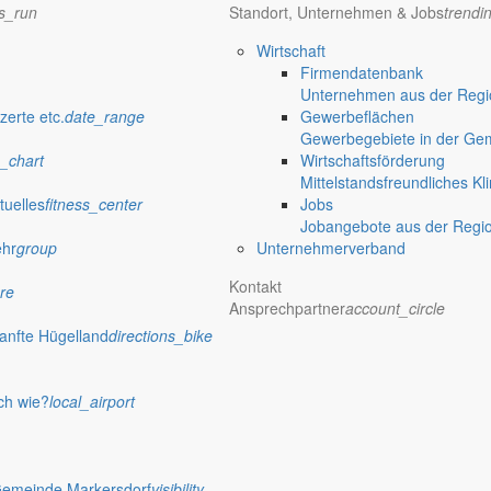
ns_run
Standort, Unternehmen & Jobs
trendi
Wirtschaft
Firmendatenbank
Unternehmen aus der Regio
zerte etc.
date_range
Gewerbeflächen
Gewerbegebiete in der Ge
_chart
Wirtschaftsförderung
Mittelstandsfreundliches Kl
tuelles
fitness_center
Jobs
Jobangebote aus der Regi
ehr
group
Unternehmerverband
Kontakt
re
Ansprechpartner
account_circle
anfte Hügelland
directions_bike
ch wie?
local_airport
Gemeinde Markersdorf
visibility