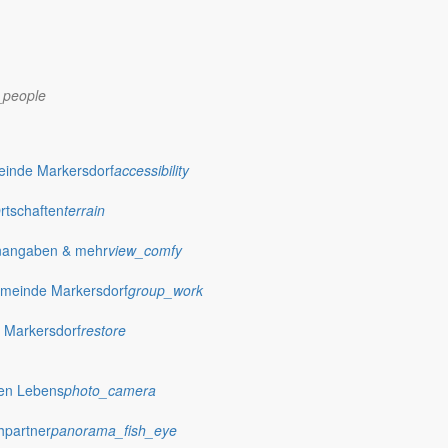
_people
einde Markersdorf
accessibility
Ortschaften
terrain
nangaben & mehr
view_comfy
meinde Markersdorf
group_work
 Markersdorf
restore
dorf.de
hen Lebens
photo_camera
hpartner
panorama_fish_eye