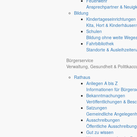
Feuerwehr
chevron_right
Rathaus
Ansprechpartner & Neuigk
Markersdorf
Bildung
Kindertageseinrichtungen
Kita, Hort & Kinderhäuser
Schulen
Bildung ohne weite Wege
Fahrbibliothek
Standorte & Ausleihzeiten
Bürgerservice
Verwaltung, Gesundheit & Politik
acc
Rathaus
Anliegen A bis Z
Informationen für Bürger
s
Bekanntmachungen
Veröffentlichungen & Bes
Satzungen
Gemeindliche Angelegenhei
Ausschreibungen
Öffentliche Ausschreibun
Gut zu wissen