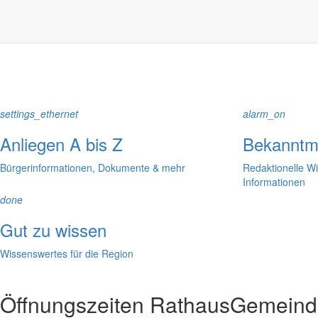
In der Rubrik “Rathaus” geht der Blick etwas weiter über die Markers
Reichen Sie gern Vorschläge ein, was unter “Anliegen von A bis Z” n
settings_ethernet
alarm_on
Anliegen A bis Z
Bekanntm
Bürgerinformationen, Dokumente & mehr
Redaktionelle W
Informationen
done
Gut zu wissen
Wissenswertes für die Region
Öffnungszeiten Rathaus
Gemeinde