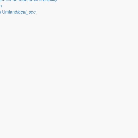
n
im Umland
local_see
 stellt das Rathaus Markersdorf viele Informationen online bereit. A
on Veröffentlichungen, die amtlich im “Schöpsboten – Dorfzeitung & Amt