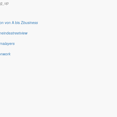
ng_up
n von A bis Z
business
meinde
streetview
ima
layers
on
work