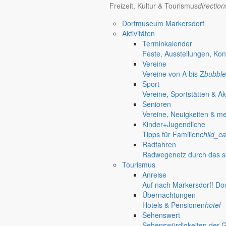
Freizeit, Kultur & Tourismus
directio
Dorfmuseum Markersdorf
Aktivitäten
Terminkalender
Feste, Ausstellungen, Kon
Vereine
Vereine von A bis Z
bubble
Sport
Vereine, Sportstätten & Ak
Senioren
Vereine, Neuigkeiten & m
Kinder+Jugendliche
Tipps für Familien
child_ca
Radfahren
Radwegenetz durch das s
Tourismus
Anreise
Auf nach Markersdorf! Do
Übernachtungen
Hotels & Pensionen
hotel
Sehenswert
Sehenswürdigkeiten der 