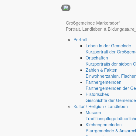
Anzeigen
Großgemeinde Markersdorf
Portrait, Landleben & Bildung
nature
Portrait
Leben in der Gemeinde
Kurzportrait der Großgem
Ortschaften
Kurzportraits der sieben 
Zahlen & Fakten
Einwohnerzahlen, Fläche
Partnergemeinden
Partnergemeinden der Ge
Historisches
Geschichte der Gemeinde
Hotel Manhattan New York
Hotel Nürnberg
Kultur / Religion / Landleben
Museen
Regional werben auf markersdorf.de!
anzeigen@gemeinde-markers
Traditionspflege bäuerlic
Kirchengemeinden
Home
Pfarrgemeinde & Ansprec
chevron_right
Bürgerservice