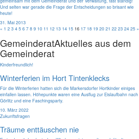
gemeinsam mit dem Gemeinderat und der Verwaltung, fast ständig!
Und selten war gerade die Frage der Entscheidungen so brisant wie
heute!
31. Mai 2013
«
1
2
3
4
5
6
7
8
9
10
11
12
13
14
15
16
17
18
19
20
21
22
23
24
25
»
Gemeinderat
Aktuelles aus dem
Gemeinderat
Kinderfreundlich!
Winterferien im Hort Tintenklecks
Für die Winterferien hatten sich die Markersdorfer Hortkinder einiges
einfallen lassen. Höhepunkte waren eine Ausflug zur Eislaufbahn nach
Görlitz und eine Faschingsparty.
10. März 2022
Zukunftsfragen
Träume enttäuschen nie