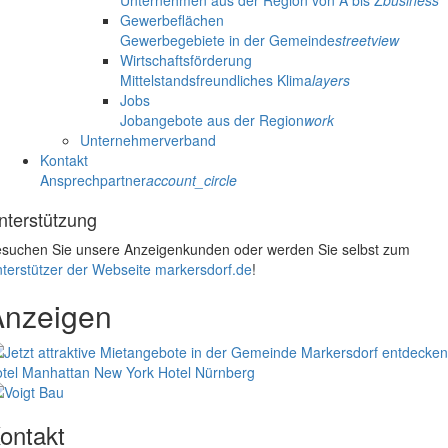
Unternehmen aus der Region von A bis Z
business
Gewerbeflächen
Gewerbegebiete in der Gemeinde
streetview
Wirtschaftsförderung
Mittelstandsfreundliches Klima
layers
Jobs
Jobangebote aus der Region
work
Unternehmerverband
Kontakt
Ansprechpartner
account_circle
nterstützung
suchen Sie unsere Anzeigenkunden oder werden Sie selbst zum
terstützer der Webseite markersdorf.de
!
Anzeigen
tel Manhattan New York
Hotel Nürnberg
ontakt