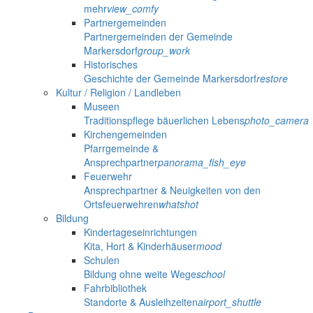
mehr
view_comfy
Partnergemeinden
Partnergemeinden der Gemeinde
Markersdorf
group_work
Historisches
Geschichte der Gemeinde Markersdorf
restore
Kultur / Religion / Landleben
Museen
Traditionspflege bäuerlichen Lebens
photo_camera
Kirchengemeinden
Pfarrgemeinde &
Ansprechpartner
panorama_fish_eye
Feuerwehr
Ansprechpartner & Neuigkeiten von den
Ortsfeuerwehren
whatshot
Bildung
Kindertageseinrichtungen
Kita, Hort & Kinderhäuser
mood
Schulen
Bildung ohne weite Wege
school
Fahrbibliothek
Standorte & Ausleihzeiten
airport_shuttle