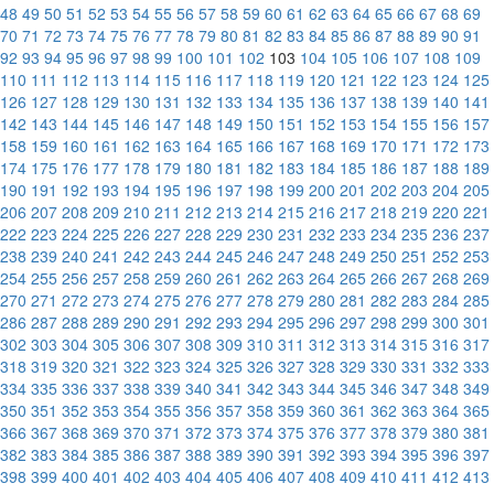
48
49
50
51
52
53
54
55
56
57
58
59
60
61
62
63
64
65
66
67
68
69
70
71
72
73
74
75
76
77
78
79
80
81
82
83
84
85
86
87
88
89
90
91
92
93
94
95
96
97
98
99
100
101
102
103
104
105
106
107
108
109
110
111
112
113
114
115
116
117
118
119
120
121
122
123
124
125
126
127
128
129
130
131
132
133
134
135
136
137
138
139
140
141
142
143
144
145
146
147
148
149
150
151
152
153
154
155
156
157
158
159
160
161
162
163
164
165
166
167
168
169
170
171
172
173
174
175
176
177
178
179
180
181
182
183
184
185
186
187
188
189
190
191
192
193
194
195
196
197
198
199
200
201
202
203
204
205
206
207
208
209
210
211
212
213
214
215
216
217
218
219
220
221
222
223
224
225
226
227
228
229
230
231
232
233
234
235
236
237
238
239
240
241
242
243
244
245
246
247
248
249
250
251
252
253
254
255
256
257
258
259
260
261
262
263
264
265
266
267
268
269
270
271
272
273
274
275
276
277
278
279
280
281
282
283
284
285
286
287
288
289
290
291
292
293
294
295
296
297
298
299
300
301
302
303
304
305
306
307
308
309
310
311
312
313
314
315
316
317
318
319
320
321
322
323
324
325
326
327
328
329
330
331
332
333
334
335
336
337
338
339
340
341
342
343
344
345
346
347
348
349
350
351
352
353
354
355
356
357
358
359
360
361
362
363
364
365
366
367
368
369
370
371
372
373
374
375
376
377
378
379
380
381
382
383
384
385
386
387
388
389
390
391
392
393
394
395
396
397
398
399
400
401
402
403
404
405
406
407
408
409
410
411
412
413