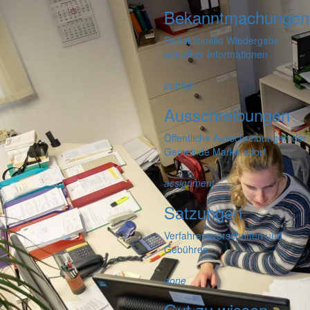
Bekanntmachungen
Redaktionelle Wiedergabe
amtlicher Informationen
publish
Ausschreibungen
Öffentliche Ausschreibungen der
Gemeinde Markersdorf
assignment
Satzungen
Verfahrensvorschriften und
Gebühren
done
Gut zu wissen