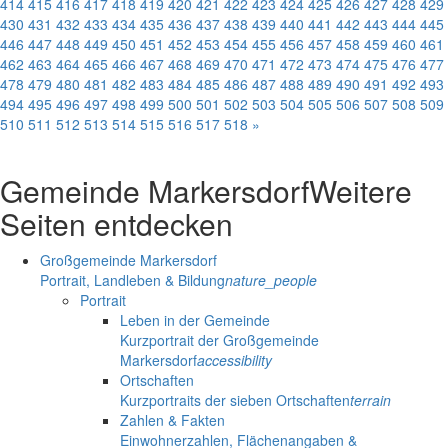
414
415
416
417
418
419
420
421
422
423
424
425
426
427
428
429
430
431
432
433
434
435
436
437
438
439
440
441
442
443
444
445
446
447
448
449
450
451
452
453
454
455
456
457
458
459
460
461
462
463
464
465
466
467
468
469
470
471
472
473
474
475
476
477
478
479
480
481
482
483
484
485
486
487
488
489
490
491
492
493
494
495
496
497
498
499
500
501
502
503
504
505
506
507
508
509
510
511
512
513
514
515
516
517
518
»
Gemeinde Markersdorf
Weitere
Seiten entdecken
Großgemeinde Markersdorf
Portrait, Landleben & Bildung
nature_people
Portrait
Leben in der Gemeinde
Kurzportrait der Großgemeinde
Markersdorf
accessibility
Ortschaften
Kurzportraits der sieben Ortschaften
terrain
Zahlen & Fakten
Einwohnerzahlen, Flächenangaben &