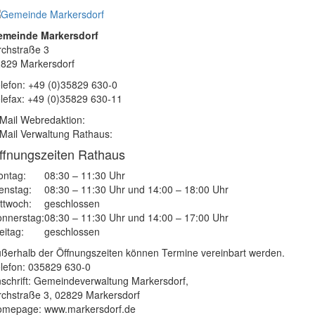
emeinde Markersdorf
rchstraße 3
829 Markersdorf
lefon: +49 (0)35829 630-0
lefax: +49 (0)35829 630-11
Mail Webredaktion:
Mail Verwaltung Rathaus:
ffnungszeiten Rathaus
ntag:
08:30 – 11:30 Uhr
enstag:
08:30 – 11:30 Uhr und 14:00 – 18:00 Uhr
ttwoch:
geschlossen
nnerstag:
08:30 – 11:30 Uhr und 14:00 – 17:00 Uhr
eitag:
geschlossen
ßerhalb der Öffnungszeiten können Termine vereinbart werden.
lefon: 035829 630-0
schrift: Gemeindeverwaltung Markersdorf,
rchstraße 3, 02829 Markersdorf
mepage: www.markersdorf.de