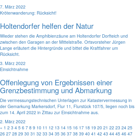
7. März 2022
Krötenwanderung: Rücksicht!
Holtendorfer helfen der Natur
Wieder stehen die Amphibienzäune am Holtendorfer Dorfteich und
zwischen den Garagen an der Mittelstraße. Ortsvorsteher Jürgen
Lange erläutert die Hintergründe und bittet die Kraftfahrer um
Rücksicht.
3. März 2022
Einsichtnahme
Offenlegung von Ergebnissen einer
Grenzbestimmung und Abmarkung
Die vermessungstechnischen Unterlagen zur Katastervermessung in
der Gemarkung Markersdorf, Flur 11, Flurstück 107/5, liegen noch bis
zum 14. April 2022 in Zittau zur Einsichtnahme aus.
2. März 2022
«
1
2
3
4
5
6
7
8
9
10
11
12
13
14
15
16
17
18
19
20
21
22
23
24
25
26
27
28
29
30
31
32
33
34
35
36
37
38
39
40
41
42
43
44
45
46
47