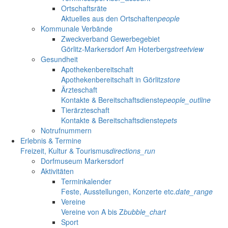
Ortschaftsräte
Aktuelles aus den Ortschaften
people
Kommunale Verbände
Zweckverband Gewerbegebiet
Görlitz-Markersdorf Am Hoterberg
streetview
Gesundheit
Apothekenbereitschaft
Apothekenbereitschaft in Görlitz
store
Ärzteschaft
Kontakte & Bereitschaftsdienste
people_outline
Tierärzteschaft
Kontakte & Bereitschaftsdienste
pets
Notrufnummern
Erlebnis & Termine
Freizeit, Kultur & Tourismus
directions_run
Dorfmuseum Markersdorf
Aktivitäten
Terminkalender
Feste, Ausstellungen, Konzerte etc.
date_range
Vereine
Vereine von A bis Z
bubble_chart
Sport