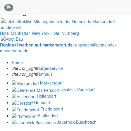
Anzeigen
Hotel Manhattan New York
Hotel Nürnberg
Regional werben auf markersdorf.de!
anzeigen@gemeinde-
markersdorf.de
Home
chevron_right
Bürgerservice
chevron_right
Rathaus
Markersdorf
Deutsch-Paulsdorf
Holtendorf
Gersdorf
Friedersdorf
Pfaffendorf
Jauernick-Buschbach