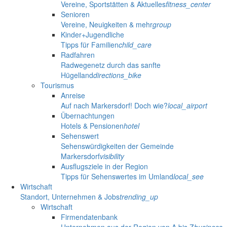
Vereine, Sportstätten & Aktuelles
fitness_center
Senioren
Vereine, Neuigkeiten & mehr
group
Kinder+Jugendliche
Tipps für Familien
child_care
Radfahren
Radwegenetz durch das sanfte
Hügelland
directions_bike
Tourismus
Anreise
Auf nach Markersdorf! Doch wie?
local_airport
Übernachtungen
Hotels & Pensionen
hotel
Sehenswert
Sehenswürdigkeiten der Gemeinde
Markersdorf
visibility
Ausflugsziele in der Region
Tipps für Sehenswertes im Umland
local_see
Wirtschaft
Standort, Unternehmen & Jobs
trending_up
Wirtschaft
Firmendatenbank