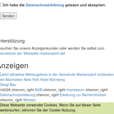
Ich habe die
Datenschutzerklärung
gelesen und akzeptiert.
nterstützung
suchen Sie unsere Anzeigenkunden oder werden Sie selbst zum
terstützer der Webseite markersdorf.de
!
Anzeigen
tel Manhattan New York
Hotel Nürnberg
©2026
chevron_right
AGB
chevron_right
Impressum
chevron_right
Datenschutzerklärung
chevron_right
Erklärung zur Barrierefreiheit
chevron_right
Werben
Diese Webseite verwendet Cookies. Wenn Sie auf dieser Seite
weitersurfen, stimmen Sie der Cookie-Nutzung