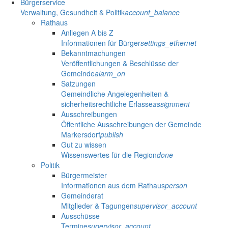
Bürgerservice
Verwaltung, Gesundheit & Politik
account_balance
Rathaus
Anliegen A bis Z
Informationen für Bürger
settings_ethernet
Bekanntmachungen
Veröffentlichungen & Beschlüsse der
Gemeinde
alarm_on
Satzungen
Gemeindliche Angelegenheiten &
sicherheitsrechtliche Erlasse
assignment
Ausschreibungen
Öffentliche Ausschreibungen der Gemeinde
Markersdorf
publish
Gut zu wissen
Wissenswertes für die Region
done
Politik
Bürgermeister
Informationen aus dem Rathaus
person
Gemeinderat
Mitglieder & Tagungen
supervisor_account
Ausschüsse
Termine
supervisor_account