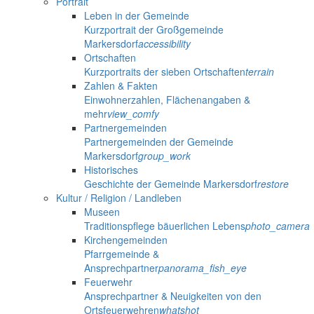
Portrait
Leben in der Gemeinde
Kurzportrait der Großgemeinde
Markersdorf
accessibility
Ortschaften
Kurzportraits der sieben Ortschaften
terrain
Zahlen & Fakten
Einwohnerzahlen, Flächenangaben &
mehr
view_comfy
Partnergemeinden
Partnergemeinden der Gemeinde
Markersdorf
group_work
Historisches
Geschichte der Gemeinde Markersdorf
restore
Kultur / Religion / Landleben
Museen
Traditionspflege bäuerlichen Lebens
photo_camera
Kirchengemeinden
Pfarrgemeinde &
Ansprechpartner
panorama_fish_eye
Feuerwehr
Ansprechpartner & Neuigkeiten von den
Ortsfeuerwehren
whatshot