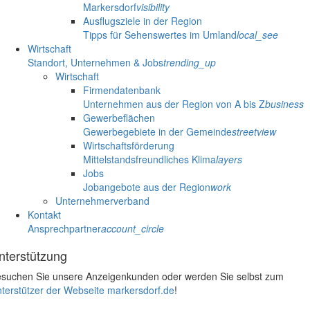
Markersdorf
visibility
Ausflugsziele in der Region
Tipps für Sehenswertes im Umland
local_see
Wirtschaft
Standort, Unternehmen & Jobs
trending_up
Wirtschaft
Firmendatenbank
Unternehmen aus der Region von A bis Z
business
Gewerbeflächen
Gewerbegebiete in der Gemeinde
streetview
Wirtschaftsförderung
Mittelstandsfreundliches Klima
layers
Jobs
Jobangebote aus der Region
work
Unternehmerverband
Kontakt
Ansprechpartner
account_circle
nterstützung
suchen Sie unsere Anzeigenkunden oder werden Sie selbst zum
terstützer der Webseite markersdorf.de
!