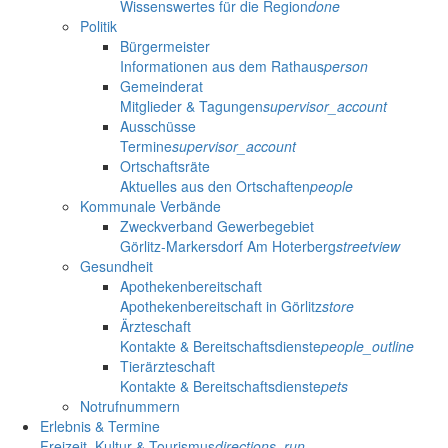
Wissenswertes für die Region
done
Politik
Bürgermeister
Informationen aus dem Rathaus
person
Gemeinderat
Mitglieder & Tagungen
supervisor_account
Ausschüsse
Termine
supervisor_account
Ortschaftsräte
Aktuelles aus den Ortschaften
people
Kommunale Verbände
Zweckverband Gewerbegebiet
Görlitz-Markersdorf Am Hoterberg
streetview
Gesundheit
Apothekenbereitschaft
Apothekenbereitschaft in Görlitz
store
Ärzteschaft
Kontakte & Bereitschaftsdienste
people_outline
Tierärzteschaft
Kontakte & Bereitschaftsdienste
pets
Notrufnummern
Erlebnis & Termine
Freizeit, Kultur & Tourismus
directions_run