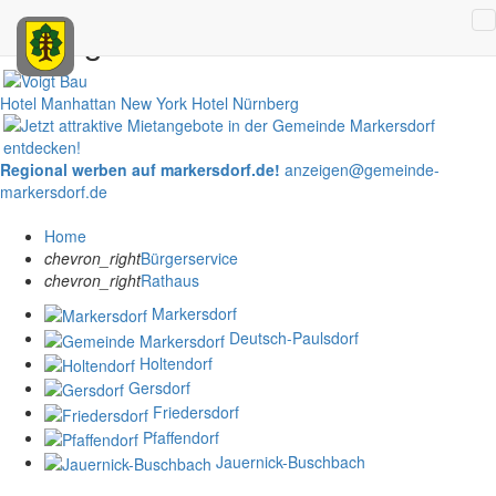
Anzeigen
Hotel Manhattan New York
Hotel Nürnberg
Regional werben auf markersdorf.de!
anzeigen@gemeinde-
markersdorf.de
Home
chevron_right
Bürgerservice
chevron_right
Rathaus
Markersdorf
Deutsch-Paulsdorf
Holtendorf
Gersdorf
Friedersdorf
Pfaffendorf
Jauernick-Buschbach