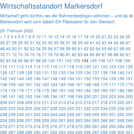
Wirtschaftsstandort Markersdorf
Wirtschaft geht dorthin, wo die Rahmenbedingen stimmen – und da ist
Markersdorf weit vorn dabei! Ein Plädoyiere für den Standort.
25. Februar 2022
«
1
2
3
4
5
6
7
8
9
10
11
12
13
14
15
16
17
18
19
20
21
22
23
24
25
26
27
28
29
30
31
32
33
34
35
36
37
38
39
40
41
42
43
44
45
46
47
48
49
50
51
52
53
54
55
56
57
58
59
60
61
62
63
64
65
66
67
68
69
70
71
72
73
74
75
76
77
78
79
80
81
82
83
84
85
86
87
88
89
90
91
92
93
94
95
96
97
98
99
100
101
102
103
104
105
106
107
108
109
110
111
112
113
114
115
116
117
118
119
120
121
122
123
124
125
126
127
128
129
130
131
132
133
134
135
136
137
138
139
140
141
142
143
144
145
146
147
148
149
150
151
152
153
154
155
156
157
158
159
160
161
162
163
164
165
166
167
168
169
170
171
172
173
174
175
176
177
178
179
180
181
182
183
184
185
186
187
188
189
190
191
192
193
194
195
196
197
198
199
200
201
202
203
204
205
206
207
208
209
210
211
212
213
214
215
216
217
218
219
220
221
222
223
224
225
226
227
228
229
230
231
232
233
234
235
236
237
238
239
240
241
242
243
244
245
246
247
248
249
250
251
252
253
254
255
256
257
258
259
260
261
262
263
264
265
266
267
268
269
270
271
272
273
274
275
276
277
278
279
280
281
282
283
284
285
286
287
288
289
290
291
292
293
294
295
296
297
298
299
300
301