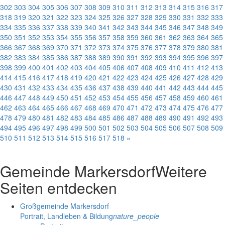
302
303
304
305
306
307
308
309
310
311
312
313
314
315
316
317
318
319
320
321
322
323
324
325
326
327
328
329
330
331
332
333
334
335
336
337
338
339
340
341
342
343
344
345
346
347
348
349
350
351
352
353
354
355
356
357
358
359
360
361
362
363
364
365
366
367
368
369
370
371
372
373
374
375
376
377
378
379
380
381
382
383
384
385
386
387
388
389
390
391
392
393
394
395
396
397
398
399
400
401
402
403
404
405
406
407
408
409
410
411
412
413
414
415
416
417
418
419
420
421
422
423
424
425
426
427
428
429
430
431
432
433
434
435
436
437
438
439
440
441
442
443
444
445
446
447
448
449
450
451
452
453
454
455
456
457
458
459
460
461
462
463
464
465
466
467
468
469
470
471
472
473
474
475
476
477
478
479
480
481
482
483
484
485
486
487
488
489
490
491
492
493
494
495
496
497
498
499
500
501
502
503
504
505
506
507
508
509
510
511
512
513
514
515
516
517
518
»
Gemeinde Markersdorf
Weitere
Seiten entdecken
Großgemeinde Markersdorf
Portrait, Landleben & Bildung
nature_people