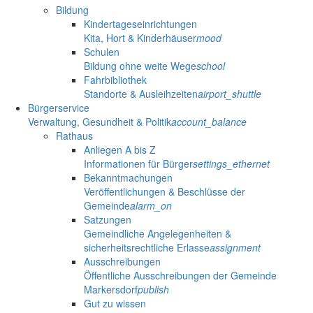
Bildung
Kindertageseinrichtungen
Kita, Hort & Kinderhäuser
mood
Schulen
Bildung ohne weite Wege
school
Fahrbibliothek
Standorte & Ausleihzeiten
airport_shuttle
Bürgerservice
Verwaltung, Gesundheit & Politik
account_balance
Rathaus
Anliegen A bis Z
Informationen für Bürger
settings_ethernet
Bekanntmachungen
Veröffentlichungen & Beschlüsse der
Gemeinde
alarm_on
Satzungen
Gemeindliche Angelegenheiten &
sicherheitsrechtliche Erlasse
assignment
Ausschreibungen
Öffentliche Ausschreibungen der Gemeinde
Markersdorf
publish
Gut zu wissen