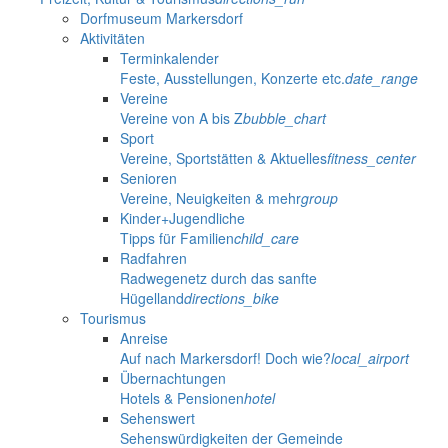
Dorfmuseum Markersdorf
Aktivitäten
Terminkalender
Feste, Ausstellungen, Konzerte etc.
date_range
Vereine
Vereine von A bis Z
bubble_chart
Sport
Vereine, Sportstätten & Aktuelles
fitness_center
Senioren
Vereine, Neuigkeiten & mehr
group
Kinder+Jugendliche
Tipps für Familien
child_care
Radfahren
Radwegenetz durch das sanfte
Hügelland
directions_bike
Tourismus
Anreise
Auf nach Markersdorf! Doch wie?
local_airport
Übernachtungen
Hotels & Pensionen
hotel
Sehenswert
Sehenswürdigkeiten der Gemeinde