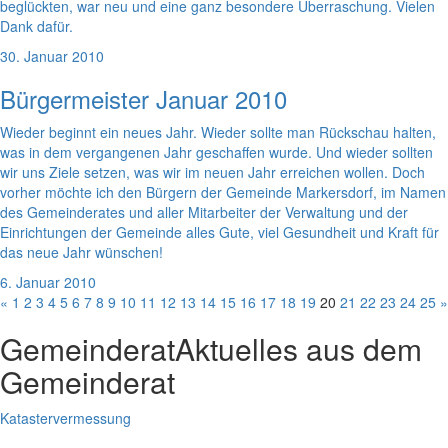
beglückten, war neu und eine ganz besondere Überraschung. Vielen
Dank dafür.
30. Januar 2010
Bürgermeister Januar 2010
Wieder beginnt ein neues Jahr. Wieder sollte man Rückschau halten,
was in dem vergangenen Jahr geschaffen wurde. Und wieder sollten
wir uns Ziele setzen, was wir im neuen Jahr erreichen wollen. Doch
vorher möchte ich den Bürgern der Gemeinde Markersdorf, im Namen
des Gemeinderates und aller Mitarbeiter der Verwaltung und der
Einrichtungen der Gemeinde alles Gute, viel Gesundheit und Kraft für
das neue Jahr wünschen!
6. Januar 2010
«
1
2
3
4
5
6
7
8
9
10
11
12
13
14
15
16
17
18
19
20
21
22
23
24
25
»
Gemeinderat
Aktuelles aus dem
Gemeinderat
Katastervermessung