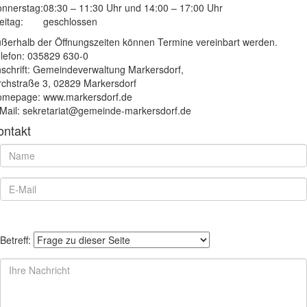
nnerstag:
08:30 – 11:30 Uhr und 14:00 – 17:00 Uhr
eitag:
geschlossen
ßerhalb der Öffnungszeiten können Termine vereinbart werden.
lefon: 035829 630-0
schrift: Gemeindeverwaltung Markersdorf,
rchstraße 3, 02829 Markersdorf
mepage: www.markersdorf.de
Mail: sekretariat@gemeinde-markersdorf.de
ontakt
Betreff: