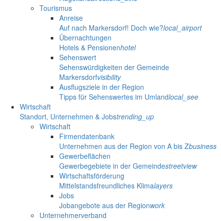
Tourismus
Anreise
Auf nach Markersdorf! Doch wie?
local_airport
Übernachtungen
Hotels & Pensionen
hotel
Sehenswert
Sehenswürdigkeiten der Gemeinde
Markersdorf
visibility
Ausflugsziele in der Region
Tipps für Sehenswertes im Umland
local_see
Wirtschaft
Standort, Unternehmen & Jobs
trending_up
Wirtschaft
Firmendatenbank
Unternehmen aus der Region von A bis Z
business
Gewerbeflächen
Gewerbegebiete in der Gemeinde
streetview
Wirtschaftsförderung
Mittelstandsfreundliches Klima
layers
Jobs
Jobangebote aus der Region
work
Unternehmerverband