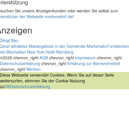
nterstützung
suchen Sie unsere Anzeigenkunden oder werden Sie selbst zum
terstützer der Webseite markersdorf.de
!
Anzeigen
tel Manhattan New York
Hotel Nürnberg
©2026
chevron_right
AGB
chevron_right
Impressum
chevron_right
Datenschutzerklärung
chevron_right
Erklärung zur Barrierefreiheit
chevron_right
Werben
Diese Webseite verwendet Cookies. Wenn Sie auf dieser Seite
weitersurfen, stimmen Sie der Cookie-Nutzung
zu
OK
Datenschutzerklärung