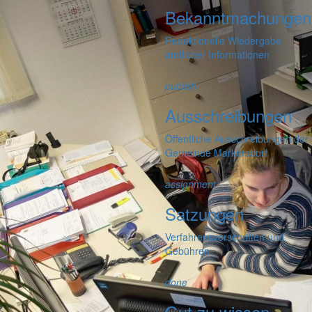
Bekanntmachungen
Redaktionelle Wiedergabe
amtlicher Informationen
publish
Ausschreibungen
Öffentliche Ausschreibungen der
Gemeinde Markersdorf
assignment
Satzungen
Verfahrensvorschriften und
Gebühren
done
Gut zu wissen