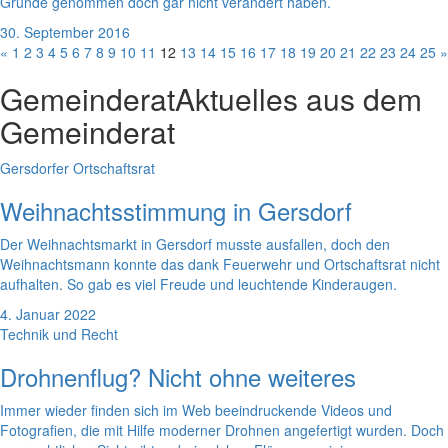
Grunde genommen doch gar nicht verändert haben.
30. September 2016
«
1
2
3
4
5
6
7
8
9
10
11
12
13
14
15
16
17
18
19
20
21
22
23
24
25
»
Gemeinderat
Aktuelles aus dem
Gemeinderat
Gersdorfer Ortschaftsrat
Weihnachtsstimmung in Gersdorf
Der Weihnachtsmarkt in Gersdorf musste ausfallen, doch den
Weihnachtsmann konnte das dank Feuerwehr und Ortschaftsrat nicht
aufhalten. So gab es viel Freude und leuchtende Kinderaugen.
4. Januar 2022
Technik und Recht
Drohnenflug? Nicht ohne weiteres
Immer wieder finden sich im Web beeindruckende Videos und
Fotografien, die mit Hilfe moderner Drohnen angefertigt wurden. Doch