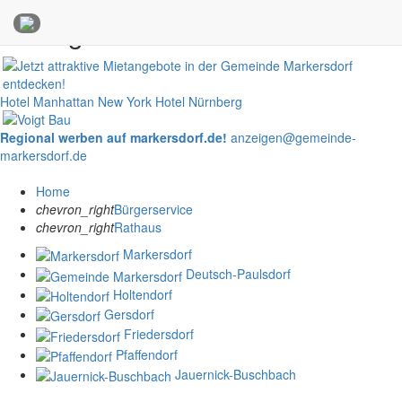
Anzeigen
Hotel Manhattan New York
Hotel Nürnberg
Regional werben auf markersdorf.de!
anzeigen@gemeinde-
markersdorf.de
Home
chevron_right
Bürgerservice
chevron_right
Rathaus
Markersdorf
Deutsch-Paulsdorf
Holtendorf
Gersdorf
Friedersdorf
Pfaffendorf
Jauernick-Buschbach