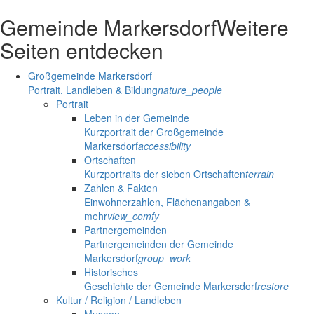
Gemeinde Markersdorf
Weitere
Seiten entdecken
Großgemeinde Markersdorf
Portrait, Landleben & Bildung
nature_people
Portrait
Leben in der Gemeinde
Kurzportrait der Großgemeinde
Markersdorf
accessibility
Ortschaften
Kurzportraits der sieben Ortschaften
terrain
Zahlen & Fakten
Einwohnerzahlen, Flächenangaben &
mehr
view_comfy
Partnergemeinden
Partnergemeinden der Gemeinde
Markersdorf
group_work
Historisches
Geschichte der Gemeinde Markersdorf
restore
Kultur / Religion / Landleben