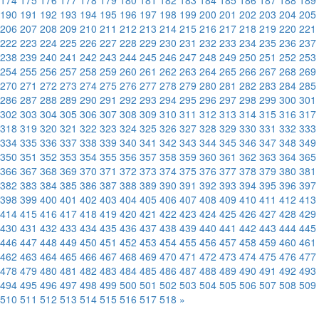
174
175
176
177
178
179
180
181
182
183
184
185
186
187
188
189
190
191
192
193
194
195
196
197
198
199
200
201
202
203
204
205
206
207
208
209
210
211
212
213
214
215
216
217
218
219
220
221
222
223
224
225
226
227
228
229
230
231
232
233
234
235
236
237
238
239
240
241
242
243
244
245
246
247
248
249
250
251
252
253
254
255
256
257
258
259
260
261
262
263
264
265
266
267
268
269
270
271
272
273
274
275
276
277
278
279
280
281
282
283
284
285
286
287
288
289
290
291
292
293
294
295
296
297
298
299
300
301
302
303
304
305
306
307
308
309
310
311
312
313
314
315
316
317
318
319
320
321
322
323
324
325
326
327
328
329
330
331
332
333
334
335
336
337
338
339
340
341
342
343
344
345
346
347
348
349
350
351
352
353
354
355
356
357
358
359
360
361
362
363
364
365
366
367
368
369
370
371
372
373
374
375
376
377
378
379
380
381
382
383
384
385
386
387
388
389
390
391
392
393
394
395
396
397
398
399
400
401
402
403
404
405
406
407
408
409
410
411
412
413
414
415
416
417
418
419
420
421
422
423
424
425
426
427
428
429
430
431
432
433
434
435
436
437
438
439
440
441
442
443
444
445
446
447
448
449
450
451
452
453
454
455
456
457
458
459
460
461
462
463
464
465
466
467
468
469
470
471
472
473
474
475
476
477
478
479
480
481
482
483
484
485
486
487
488
489
490
491
492
493
494
495
496
497
498
499
500
501
502
503
504
505
506
507
508
509
510
511
512
513
514
515
516
517
518
»