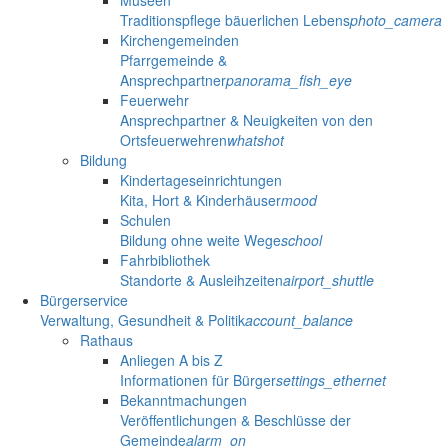
Museen
Traditionspflege bäuerlichen Lebens
photo_camera
Kirchengemeinden
Pfarrgemeinde &
Ansprechpartner
panorama_fish_eye
Feuerwehr
Ansprechpartner & Neuigkeiten von den
Ortsfeuerwehren
whatshot
Bildung
Kindertageseinrichtungen
Kita, Hort & Kinderhäuser
mood
Schulen
Bildung ohne weite Wege
school
Fahrbibliothek
Standorte & Ausleihzeiten
airport_shuttle
Bürgerservice
Verwaltung, Gesundheit & Politik
account_balance
Rathaus
Anliegen A bis Z
Informationen für Bürger
settings_ethernet
Bekanntmachungen
Veröffentlichungen & Beschlüsse der
Gemeinde
alarm_on