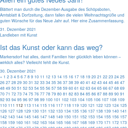
Blättert man durch die Dezember-Ausgabe des Schöpsboten,
Amtsblatt & Dorfzeitung, dann fallen die vielen Weihnachtsgrüße und
guten Wünsche für das Neue Jahr auf. Hier eine Zusammenfassung.
31. Dezember 2021
Landleben mit Kunst
Ist das Kunst oder kann das weg?
Markersdorf hat alles, damit Familien hier glücklich leben können –
wirklich alles? Vielleicht fehlt die Kunst.
30. Dezember 2021
«
1
2
3
4
5
6
7
8
9
10
11
12
13
14
15
16
17
18
19
20
21
22
23
24
25
26
27
28
29
30
31
32
33
34
35
36
37
38
39
40
41
42
43
44
45
46
47
48
49
50
51
52
53
54
55
56
57
58
59
60
61
62
63
64
65
66
67
68
69
70
71
72
73
74
75
76
77
78
79
80
81
82
83
84
85
86
87
88
89
90
91
92
93
94
95
96
97
98
99
100
101
102
103
104
105
106
107
108
109
110
111
112
113
114
115
116
117
118
119
120
121
122
123
124
125
126
127
128
129
130
131
132
133
134
135
136
137
138
139
140
141
142
143
144
145
146
147
148
149
150
151
152
153
154
155
156
157
158
159
160
161
162
163
164
165
166
167
168
169
170
171
172
173