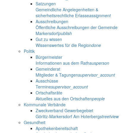
Satzungen
Gemeindliche Angelegenheiten &
sicherheitsrechtliche Erlasse
assignment
Ausschreibungen
Öffentliche Ausschreibungen der Gemeinde
Markersdorf
publish
Gut zu wissen
Wissenswertes für die Region
done
Politik
Bürgermeister
Informationen aus dem Rathaus
person
Gemeinderat
Mitglieder & Tagungen
supervisor_account
Ausschüsse
Termine
supervisor_account
Ortschaftsräte
Aktuelles aus den Ortschaften
people
Kommunale Verbände
Zweckverband Gewerbegebiet
Görlitz-Markersdorf Am Hoterberg
streetview
Gesundheit
Apothekenbereitschaft