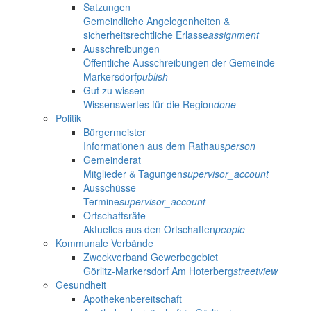
Satzungen
Gemeindliche Angelegenheiten &
sicherheitsrechtliche Erlasse
assignment
Ausschreibungen
Öffentliche Ausschreibungen der Gemeinde
Markersdorf
publish
Gut zu wissen
Wissenswertes für die Region
done
Politik
Bürgermeister
Informationen aus dem Rathaus
person
Gemeinderat
Mitglieder & Tagungen
supervisor_account
Ausschüsse
Termine
supervisor_account
Ortschaftsräte
Aktuelles aus den Ortschaften
people
Kommunale Verbände
Zweckverband Gewerbegebiet
Görlitz-Markersdorf Am Hoterberg
streetview
Gesundheit
Apothekenbereitschaft