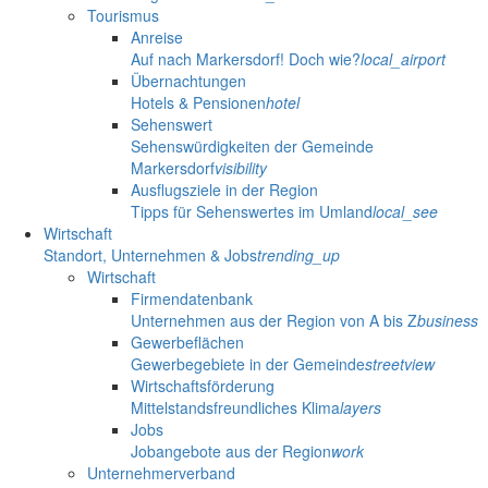
Tourismus
Anreise
Auf nach Markersdorf! Doch wie?
local_airport
Übernachtungen
Hotels & Pensionen
hotel
Sehenswert
Sehenswürdigkeiten der Gemeinde
Markersdorf
visibility
Ausflugsziele in der Region
Tipps für Sehenswertes im Umland
local_see
Wirtschaft
Standort, Unternehmen & Jobs
trending_up
Wirtschaft
Firmendatenbank
Unternehmen aus der Region von A bis Z
business
Gewerbeflächen
Gewerbegebiete in der Gemeinde
streetview
Wirtschaftsförderung
Mittelstandsfreundliches Klima
layers
Jobs
Jobangebote aus der Region
work
Unternehmerverband