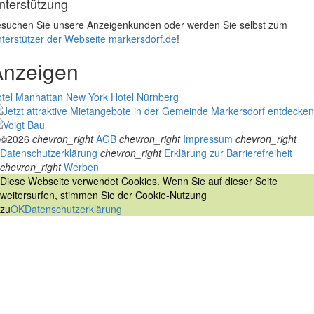
nterstützung
suchen Sie unsere Anzeigenkunden oder werden Sie selbst zum
terstützer der Webseite markersdorf.de
!
Anzeigen
tel Manhattan New York
Hotel Nürnberg
©2026
chevron_right
AGB
chevron_right
Impressum
chevron_right
Datenschutzerklärung
chevron_right
Erklärung zur Barrierefreiheit
chevron_right
Werben
Diese Webseite verwendet Cookies. Wenn Sie auf dieser Seite
weitersurfen, stimmen Sie der Cookie-Nutzung
zu
OK
Datenschutzerklärung