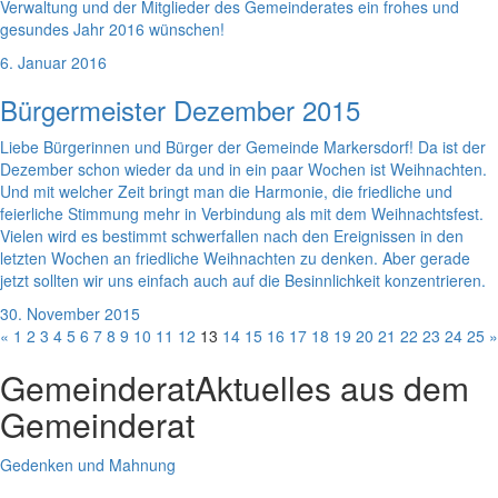
Verwaltung und der Mitglieder des Gemeinderates ein frohes und
gesundes Jahr 2016 wünschen!
6. Januar 2016
Bürgermeister Dezember 2015
Liebe Bürgerinnen und Bürger der Gemeinde Markersdorf! Da ist der
Dezember schon wieder da und in ein paar Wochen ist Weihnachten.
Und mit welcher Zeit bringt man die Harmonie, die friedliche und
feierliche Stimmung mehr in Verbindung als mit dem Weihnachtsfest.
Vielen wird es bestimmt schwerfallen nach den Ereignissen in den
letzten Wochen an friedliche Weihnachten zu denken. Aber gerade
jetzt sollten wir uns einfach auch auf die Besinnlichkeit konzentrieren.
30. November 2015
«
1
2
3
4
5
6
7
8
9
10
11
12
13
14
15
16
17
18
19
20
21
22
23
24
25
»
Gemeinderat
Aktuelles aus dem
Gemeinderat
Gedenken und Mahnung