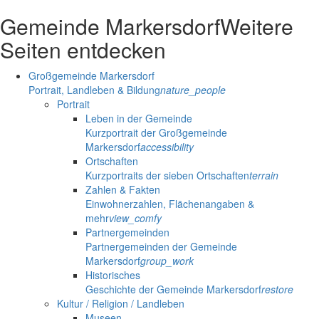
Gemeinde Markersdorf
Weitere
Seiten entdecken
Großgemeinde Markersdorf
Portrait, Landleben & Bildung
nature_people
Portrait
Leben in der Gemeinde
Kurzportrait der Großgemeinde
Markersdorf
accessibility
Ortschaften
Kurzportraits der sieben Ortschaften
terrain
Zahlen & Fakten
Einwohnerzahlen, Flächenangaben &
mehr
view_comfy
Partnergemeinden
Partnergemeinden der Gemeinde
Markersdorf
group_work
Historisches
Geschichte der Gemeinde Markersdorf
restore
Kultur / Religion / Landleben
Museen