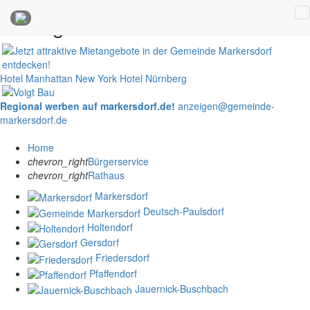
Anzeigen
Hotel Manhattan New York
Hotel Nürnberg
Regional werben auf markersdorf.de!
anzeigen@gemeinde-
markersdorf.de
Home
chevron_right
Bürgerservice
chevron_right
Rathaus
Markersdorf
Deutsch-Paulsdorf
Holtendorf
Gersdorf
Friedersdorf
Pfaffendorf
Jauernick-Buschbach