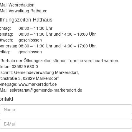
Mail Webredaktion:
Mail Verwaltung Rathaus:
ffnungszeiten Rathaus
ntag:
08:30 – 11:30 Uhr
enstag:
08:30 – 11:30 Uhr und 14:00 – 18:00 Uhr
ttwoch:
geschlossen
nnerstag:
08:30 – 11:30 Uhr und 14:00 – 17:00 Uhr
eitag:
geschlossen
ßerhalb der Öffnungszeiten können Termine vereinbart werden.
lefon: 035829 630-0
schrift: Gemeindeverwaltung Markersdorf,
rchstraße 3, 02829 Markersdorf
mepage: www.markersdorf.de
Mail: sekretariat@gemeinde-markersdorf.de
ontakt