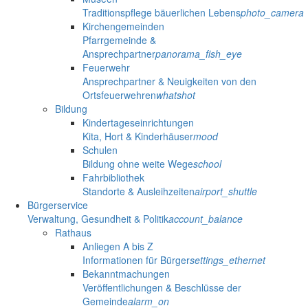
Traditionspflege bäuerlichen Lebens
photo_camera
Kirchengemeinden
Pfarrgemeinde &
Ansprechpartner
panorama_fish_eye
Feuerwehr
Ansprechpartner & Neuigkeiten von den
Ortsfeuerwehren
whatshot
Bildung
Kindertageseinrichtungen
Kita, Hort & Kinderhäuser
mood
Schulen
Bildung ohne weite Wege
school
Fahrbibliothek
Standorte & Ausleihzeiten
airport_shuttle
Bürgerservice
Verwaltung, Gesundheit & Politik
account_balance
Rathaus
Anliegen A bis Z
Informationen für Bürger
settings_ethernet
Bekanntmachungen
Veröffentlichungen & Beschlüsse der
Gemeinde
alarm_on