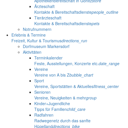
Apothekenbereitschaft in Görlitz
store
Ärzteschaft
Kontakte & Bereitschaftsdienste
people_outline
Tierärzteschaft
Kontakte & Bereitschaftsdienste
pets
Notrufnummern
Erlebnis & Termine
Freizeit, Kultur & Tourismus
directions_run
Dorfmuseum Markersdorf
Aktivitäten
Terminkalender
Feste, Ausstellungen, Konzerte etc.
date_range
Vereine
Vereine von A bis Z
bubble_chart
Sport
Vereine, Sportstätten & Aktuelles
fitness_center
Senioren
Vereine, Neuigkeiten & mehr
group
Kinder+Jugendliche
Tipps für Familien
child_care
Radfahren
Radwegenetz durch das sanfte
Hügelland
directions_bike