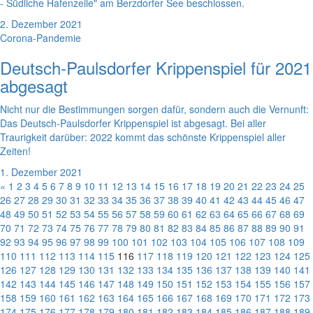
- Südliche Hafenzeile" am Berzdorfer See beschlossen.
2. Dezember 2021
Corona-Pandemie
Deutsch-Paulsdorfer Krippenspiel für 2021
abgesagt
Nicht nur die Bestimmungen sorgen dafür, sondern auch die Vernunft:
Das Deutsch-Paulsdorfer Krippenspiel ist abgesagt. Bei aller
Traurigkeit darüber: 2022 kommt das schönste Krippenspiel aller
Zeiten!
1. Dezember 2021
«
1
2
3
4
5
6
7
8
9
10
11
12
13
14
15
16
17
18
19
20
21
22
23
24
25
26
27
28
29
30
31
32
33
34
35
36
37
38
39
40
41
42
43
44
45
46
47
48
49
50
51
52
53
54
55
56
57
58
59
60
61
62
63
64
65
66
67
68
69
70
71
72
73
74
75
76
77
78
79
80
81
82
83
84
85
86
87
88
89
90
91
92
93
94
95
96
97
98
99
100
101
102
103
104
105
106
107
108
109
110
111
112
113
114
115
116
117
118
119
120
121
122
123
124
125
126
127
128
129
130
131
132
133
134
135
136
137
138
139
140
141
142
143
144
145
146
147
148
149
150
151
152
153
154
155
156
157
158
159
160
161
162
163
164
165
166
167
168
169
170
171
172
173
174
175
176
177
178
179
180
181
182
183
184
185
186
187
188
189