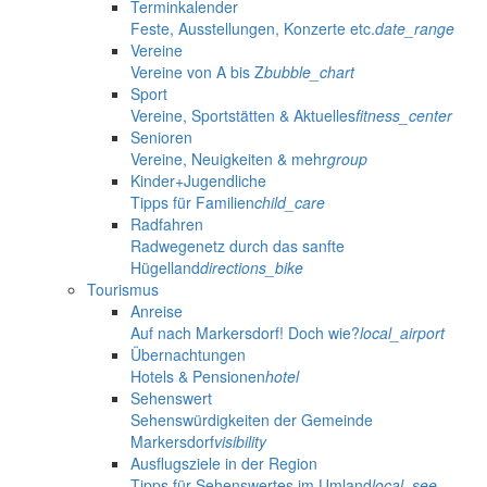
Terminkalender
Feste, Ausstellungen, Konzerte etc.
date_range
Vereine
Vereine von A bis Z
bubble_chart
Sport
Vereine, Sportstätten & Aktuelles
fitness_center
Senioren
Vereine, Neuigkeiten & mehr
group
Kinder+Jugendliche
Tipps für Familien
child_care
Radfahren
Radwegenetz durch das sanfte
Hügelland
directions_bike
Tourismus
Anreise
Auf nach Markersdorf! Doch wie?
local_airport
Übernachtungen
Hotels & Pensionen
hotel
Sehenswert
Sehenswürdigkeiten der Gemeinde
Markersdorf
visibility
Ausflugsziele in der Region
Tipps für Sehenswertes im Umland
local_see