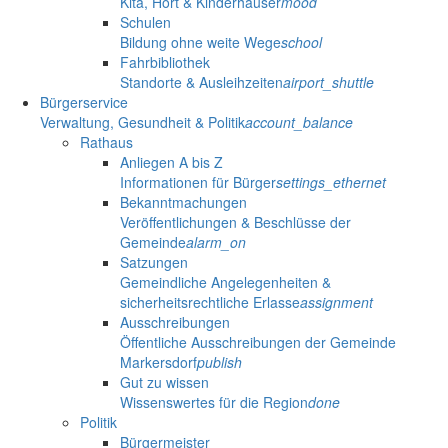
Kita, Hort & Kinderhäuser
mood
Schulen
Bildung ohne weite Wege
school
Fahrbibliothek
Standorte & Ausleihzeiten
airport_shuttle
Bürgerservice
Verwaltung, Gesundheit & Politik
account_balance
Rathaus
Anliegen A bis Z
Informationen für Bürger
settings_ethernet
Bekanntmachungen
Veröffentlichungen & Beschlüsse der
Gemeinde
alarm_on
Satzungen
Gemeindliche Angelegenheiten &
sicherheitsrechtliche Erlasse
assignment
Ausschreibungen
Öffentliche Ausschreibungen der Gemeinde
Markersdorf
publish
Gut zu wissen
Wissenswertes für die Region
done
Politik
Bürgermeister