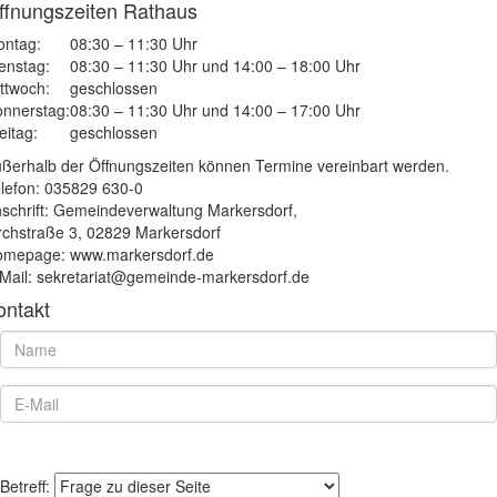
ffnungszeiten Rathaus
ntag:
08:30 – 11:30 Uhr
enstag:
08:30 – 11:30 Uhr und 14:00 – 18:00 Uhr
ttwoch:
geschlossen
nnerstag:
08:30 – 11:30 Uhr und 14:00 – 17:00 Uhr
eitag:
geschlossen
ßerhalb der Öffnungszeiten können Termine vereinbart werden.
lefon: 035829 630-0
schrift: Gemeindeverwaltung Markersdorf,
rchstraße 3, 02829 Markersdorf
mepage: www.markersdorf.de
Mail: sekretariat@gemeinde-markersdorf.de
ontakt
Betreff: