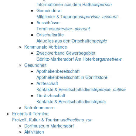
Informationen aus dem Rathaus
person
Gemeinderat
Mitglieder & Tagungen
supervisor_account
Ausschüsse
Termine
supervisor_account
Ortschaftsräte
Aktuelles aus den Ortschaften
people
Kommunale Verbände
Zweckverband Gewerbegebiet
Görlitz-Markersdorf Am Hoterberg
streetview
Gesundheit
Apothekenbereitschaft
Apothekenbereitschaft in Görlitz
store
Ärzteschaft
Kontakte & Bereitschaftsdienste
people_outline
Tierärzteschaft
Kontakte & Bereitschaftsdienste
pets
Notrufnummern
Erlebnis & Termine
Freizeit, Kultur & Tourismus
directions_run
Dorfmuseum Markersdorf
Aktivitäten