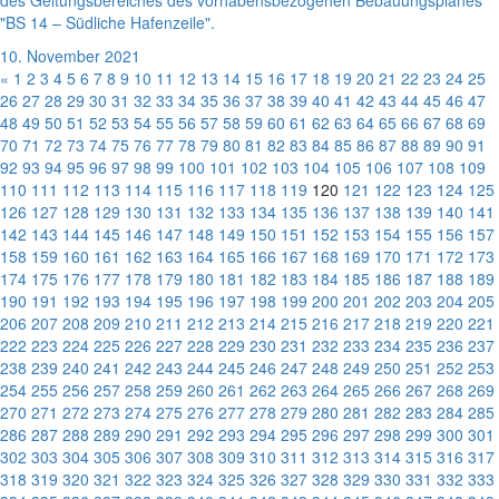
des Geltungsbereiches des vorhabensbezogenen Bebauungsplanes
"BS 14 – Südliche Hafenzeile".
10. November 2021
«
1
2
3
4
5
6
7
8
9
10
11
12
13
14
15
16
17
18
19
20
21
22
23
24
25
26
27
28
29
30
31
32
33
34
35
36
37
38
39
40
41
42
43
44
45
46
47
48
49
50
51
52
53
54
55
56
57
58
59
60
61
62
63
64
65
66
67
68
69
70
71
72
73
74
75
76
77
78
79
80
81
82
83
84
85
86
87
88
89
90
91
92
93
94
95
96
97
98
99
100
101
102
103
104
105
106
107
108
109
110
111
112
113
114
115
116
117
118
119
120
121
122
123
124
125
126
127
128
129
130
131
132
133
134
135
136
137
138
139
140
141
142
143
144
145
146
147
148
149
150
151
152
153
154
155
156
157
158
159
160
161
162
163
164
165
166
167
168
169
170
171
172
173
174
175
176
177
178
179
180
181
182
183
184
185
186
187
188
189
190
191
192
193
194
195
196
197
198
199
200
201
202
203
204
205
206
207
208
209
210
211
212
213
214
215
216
217
218
219
220
221
222
223
224
225
226
227
228
229
230
231
232
233
234
235
236
237
238
239
240
241
242
243
244
245
246
247
248
249
250
251
252
253
254
255
256
257
258
259
260
261
262
263
264
265
266
267
268
269
270
271
272
273
274
275
276
277
278
279
280
281
282
283
284
285
286
287
288
289
290
291
292
293
294
295
296
297
298
299
300
301
302
303
304
305
306
307
308
309
310
311
312
313
314
315
316
317
318
319
320
321
322
323
324
325
326
327
328
329
330
331
332
333