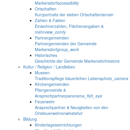
Markersdorf
accessibility
Ortschaften
Kurzportraits der sieben Ortschaften
terrain
Zahlen & Fakten
Einwohnerzahlen, Flächenangaben &
mehr
view_comfy
Partnergemeinden
Partnergemeinden der Gemeinde
Markersdorf
group_work
Historisches
Geschichte der Gemeinde Markersdorf
restore
Kultur / Religion / Landleben
Museen
Traditionspflege bäuerlichen Lebens
photo_camera
Kirchengemeinden
Pfarrgemeinde &
Ansprechpartner
panorama_fish_eye
Feuerwehr
Ansprechpartner & Neuigkeiten von den
Ortsfeuerwehren
whatshot
Bildung
Kindertageseinrichtungen