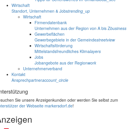
Wirtschaft
Standort, Unternehmen & Jobs
trending_up
Wirtschaft
Firmendatenbank
Unternehmen aus der Region von A bis Z
business
Gewerbeflächen
Gewerbegebiete in der Gemeinde
streetview
Wirtschaftsförderung
Mittelstandsfreundliches Klima
layers
Jobs
Jobangebote aus der Region
work
Unternehmerverband
Kontakt
Ansprechpartner
account_circle
nterstützung
suchen Sie unsere Anzeigenkunden oder werden Sie selbst zum
terstützer der Webseite markersdorf.de
!
Anzeigen