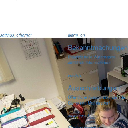
settings_ethernet
alarm_on
Bekanntmachungen
Redaktionelle Wiedergabe
amtlicher Informationen
publish
Ausschreibungen
Öffentliche Ausschreibungen der
Gemeinde Markersdorf
assignment
Satzungen