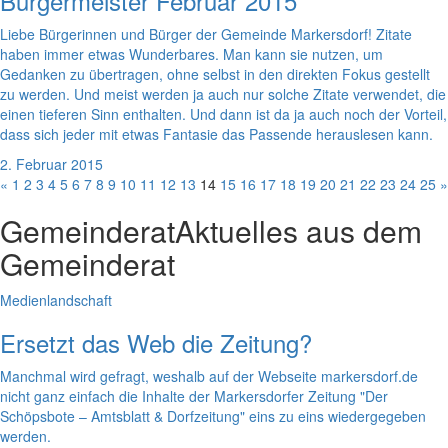
Bürgermeister Februar 2015
Liebe Bürgerinnen und Bürger der Gemeinde Markersdorf! Zitate
haben immer etwas Wunderbares. Man kann sie nutzen, um
Gedanken zu übertragen, ohne selbst in den direkten Fokus gestellt
zu werden. Und meist werden ja auch nur solche Zitate verwendet, die
einen tieferen Sinn enthalten. Und dann ist da ja auch noch der Vorteil,
dass sich jeder mit etwas Fantasie das Passende herauslesen kann.
2. Februar 2015
«
1
2
3
4
5
6
7
8
9
10
11
12
13
14
15
16
17
18
19
20
21
22
23
24
25
»
Gemeinderat
Aktuelles aus dem
Gemeinderat
Medienlandschaft
Ersetzt das Web die Zeitung?
Manchmal wird gefragt, weshalb auf der Webseite markersdorf.de
nicht ganz einfach die Inhalte der Markersdorfer Zeitung "Der
Schöpsbote – Amtsblatt & Dorfzeitung" eins zu eins wiedergegeben
werden.