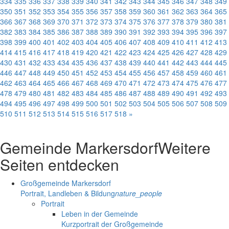
334
335
336
337
338
339
340
341
342
343
344
345
346
347
348
349
350
351
352
353
354
355
356
357
358
359
360
361
362
363
364
365
366
367
368
369
370
371
372
373
374
375
376
377
378
379
380
381
382
383
384
385
386
387
388
389
390
391
392
393
394
395
396
397
398
399
400
401
402
403
404
405
406
407
408
409
410
411
412
413
414
415
416
417
418
419
420
421
422
423
424
425
426
427
428
429
430
431
432
433
434
435
436
437
438
439
440
441
442
443
444
445
446
447
448
449
450
451
452
453
454
455
456
457
458
459
460
461
462
463
464
465
466
467
468
469
470
471
472
473
474
475
476
477
478
479
480
481
482
483
484
485
486
487
488
489
490
491
492
493
494
495
496
497
498
499
500
501
502
503
504
505
506
507
508
509
510
511
512
513
514
515
516
517
518
»
Gemeinde Markersdorf
Weitere
Seiten entdecken
Großgemeinde Markersdorf
Portrait, Landleben & Bildung
nature_people
Portrait
Leben in der Gemeinde
Kurzportrait der Großgemeinde