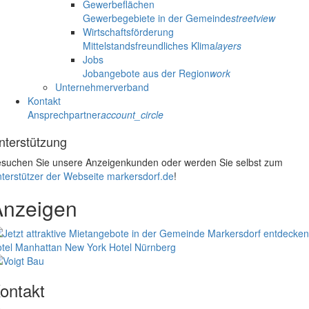
Gewerbeflächen
Gewerbegebiete in der Gemeinde
streetview
Wirtschaftsförderung
Mittelstandsfreundliches Klima
layers
Jobs
Jobangebote aus der Region
work
Unternehmerverband
Kontakt
Ansprechpartner
account_circle
nterstützung
suchen Sie unsere Anzeigenkunden oder werden Sie selbst zum
terstützer der Webseite markersdorf.de
!
Anzeigen
tel Manhattan New York
Hotel Nürnberg
ontakt