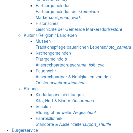
Partnergemeinden
Partnergemeinden der Gemeinde
Markersdorf
group_work
Historisches
Geschichte der Gemeinde Markersdorf
restore
Kultur / Religion / Landleben
Museen
Traditionspflege bäuerlichen Lebens
photo_camera
Kirchengemeinden
Pfarrgemeinde &
Ansprechpartner
panorama_fish_eye
Feuerwehr
Ansprechpartner & Neuigkeiten von den
Ortsfeuerwehren
whatshot
Bildung
Kindertageseinrichtungen
Kita, Hort & Kinderhäuser
mood
Schulen
Bildung ohne weite Wege
school
Fahrbibliothek
Standorte & Ausleihzeiten
airport_shuttle
Bürgerservice