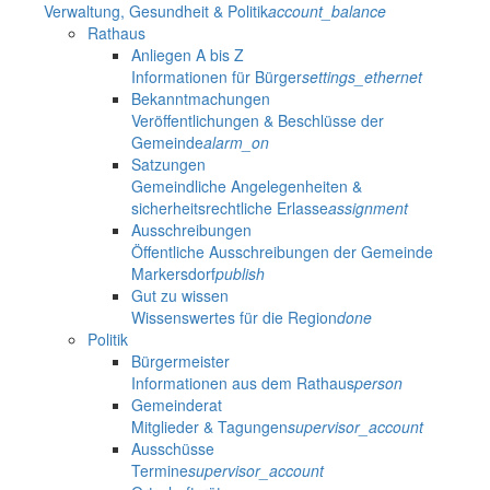
Verwaltung, Gesundheit & Politik
account_balance
Rathaus
Anliegen A bis Z
Informationen für Bürger
settings_ethernet
Bekanntmachungen
Veröffentlichungen & Beschlüsse der
Gemeinde
alarm_on
Satzungen
Gemeindliche Angelegenheiten &
sicherheitsrechtliche Erlasse
assignment
Ausschreibungen
Öffentliche Ausschreibungen der Gemeinde
Markersdorf
publish
Gut zu wissen
Wissenswertes für die Region
done
Politik
Bürgermeister
Informationen aus dem Rathaus
person
Gemeinderat
Mitglieder & Tagungen
supervisor_account
Ausschüsse
Termine
supervisor_account