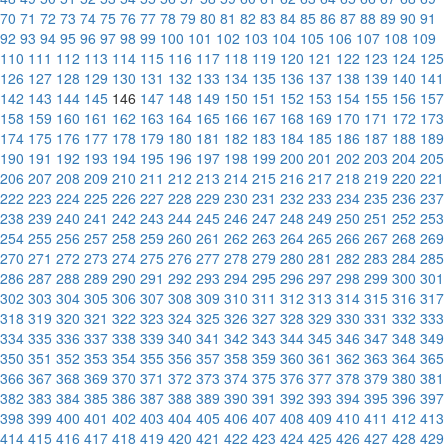
70
71
72
73
74
75
76
77
78
79
80
81
82
83
84
85
86
87
88
89
90
91
92
93
94
95
96
97
98
99
100
101
102
103
104
105
106
107
108
109
110
111
112
113
114
115
116
117
118
119
120
121
122
123
124
125
126
127
128
129
130
131
132
133
134
135
136
137
138
139
140
141
142
143
144
145
146
147
148
149
150
151
152
153
154
155
156
157
158
159
160
161
162
163
164
165
166
167
168
169
170
171
172
173
174
175
176
177
178
179
180
181
182
183
184
185
186
187
188
189
190
191
192
193
194
195
196
197
198
199
200
201
202
203
204
205
206
207
208
209
210
211
212
213
214
215
216
217
218
219
220
221
222
223
224
225
226
227
228
229
230
231
232
233
234
235
236
237
238
239
240
241
242
243
244
245
246
247
248
249
250
251
252
253
254
255
256
257
258
259
260
261
262
263
264
265
266
267
268
269
270
271
272
273
274
275
276
277
278
279
280
281
282
283
284
285
286
287
288
289
290
291
292
293
294
295
296
297
298
299
300
301
302
303
304
305
306
307
308
309
310
311
312
313
314
315
316
317
318
319
320
321
322
323
324
325
326
327
328
329
330
331
332
333
334
335
336
337
338
339
340
341
342
343
344
345
346
347
348
349
350
351
352
353
354
355
356
357
358
359
360
361
362
363
364
365
366
367
368
369
370
371
372
373
374
375
376
377
378
379
380
381
382
383
384
385
386
387
388
389
390
391
392
393
394
395
396
397
398
399
400
401
402
403
404
405
406
407
408
409
410
411
412
413
414
415
416
417
418
419
420
421
422
423
424
425
426
427
428
429