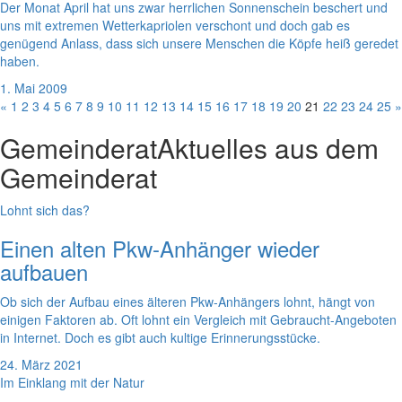
Der Monat April hat uns zwar herrlichen Sonnenschein beschert und
uns mit extremen Wetterkapriolen verschont und doch gab es
genügend Anlass, dass sich unsere Menschen die Köpfe heiß geredet
haben.
1. Mai 2009
«
1
2
3
4
5
6
7
8
9
10
11
12
13
14
15
16
17
18
19
20
21
22
23
24
25
»
Gemeinderat
Aktuelles aus dem
Gemeinderat
Lohnt sich das?
Einen alten Pkw-Anhänger wieder
aufbauen
Ob sich der Aufbau eines älteren Pkw-Anhängers lohnt, hängt von
einigen Faktoren ab. Oft lohnt ein Vergleich mit Gebraucht-Angeboten
in Internet. Doch es gibt auch kultige Erinnerungsstücke.
24. März 2021
Im Einklang mit der Natur