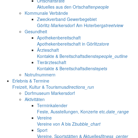
Ortschaftsräte
Aktuelles aus den Ortschaften
people
Kommunale Verbände
Zweckverband Gewerbegebiet
Görlitz-Markersdorf Am Hoterberg
streetview
Gesundheit
Apothekenbereitschaft
Apothekenbereitschaft in Görlitz
store
Ärzteschaft
Kontakte & Bereitschaftsdienste
people_outline
Tierärzteschaft
Kontakte & Bereitschaftsdienste
pets
Notrufnummern
Erlebnis & Termine
Freizeit, Kultur & Tourismus
directions_run
Dorfmuseum Markersdorf
Aktivitäten
Terminkalender
Feste, Ausstellungen, Konzerte etc.
date_range
Vereine
Vereine von A bis Z
bubble_chart
Sport
Vereine, Sportstätten & Aktuelles
fitness_center