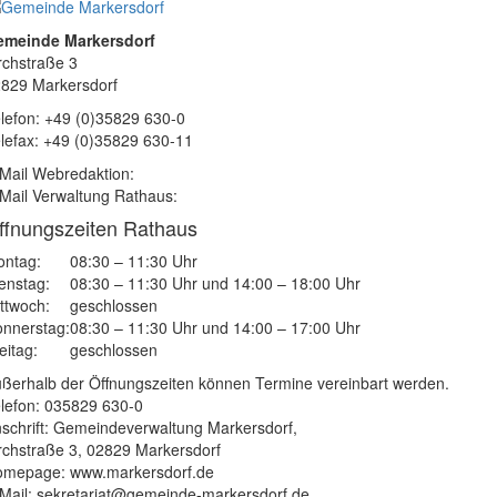
emeinde Markersdorf
rchstraße 3
829 Markersdorf
lefon: +49 (0)35829 630-0
lefax: +49 (0)35829 630-11
Mail Webredaktion:
Mail Verwaltung Rathaus:
ffnungszeiten Rathaus
ntag:
08:30 – 11:30 Uhr
enstag:
08:30 – 11:30 Uhr und 14:00 – 18:00 Uhr
ttwoch:
geschlossen
nnerstag:
08:30 – 11:30 Uhr und 14:00 – 17:00 Uhr
eitag:
geschlossen
ßerhalb der Öffnungszeiten können Termine vereinbart werden.
lefon: 035829 630-0
schrift: Gemeindeverwaltung Markersdorf,
rchstraße 3, 02829 Markersdorf
mepage: www.markersdorf.de
Mail: sekretariat@gemeinde-markersdorf.de