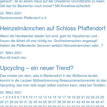
gebaut!", ist an einem Haus auf der Dresdener Grundstraße zu lesen.
Gilt das für Bauherren noch immer? Mit Knowhow sicherlich.
22. März 2021
Seniorenverein Pfaffendorf e.V.
Heinzelmännchen auf Schloss Pfaffendorf
Wenn die Handwerker wieder fort sind, geht für Hausherren und -
frauen die Arbeit oft erst richtig los: Großreinemachen angesagt!
Hatten die Pfaffendorfer Senioren wirklich Heinzelmännchen oder...?
21. März 2021
Aus alt mach neu
Upcycling – ein neuer Trend?
Das meiste von dem, was in Markersdorf in der Mülltonne landet,
kommt in die Lautaer Müllverbrennung Ressourcenschonender ist das
Upcycling, das man teils sogar selbst machen kann, etwa bei Textilien.
20. März 2021
«
1
2
3
4
5
6
7
8
9
10
11
12
13
14
15
16
17
18
19
20
21
22
23
24
25
26
27
28
29
30
31
32
33
34
35
36
37
38
39
40
41
42
43
44
45
46
47
48
49
50
51
52
53
54
55
56
57
58
59
60
61
62
63
64
65
66
67
68
69