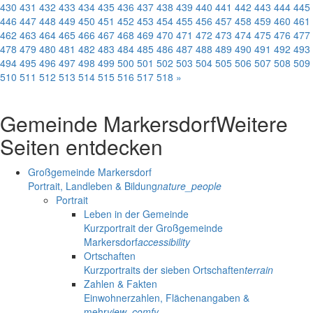
430
431
432
433
434
435
436
437
438
439
440
441
442
443
444
445
446
447
448
449
450
451
452
453
454
455
456
457
458
459
460
461
462
463
464
465
466
467
468
469
470
471
472
473
474
475
476
477
478
479
480
481
482
483
484
485
486
487
488
489
490
491
492
493
494
495
496
497
498
499
500
501
502
503
504
505
506
507
508
509
510
511
512
513
514
515
516
517
518
»
Gemeinde Markersdorf
Weitere
Seiten entdecken
Großgemeinde Markersdorf
Portrait, Landleben & Bildung
nature_people
Portrait
Leben in der Gemeinde
Kurzportrait der Großgemeinde
Markersdorf
accessibility
Ortschaften
Kurzportraits der sieben Ortschaften
terrain
Zahlen & Fakten
Einwohnerzahlen, Flächenangaben &
mehr
view_comfy