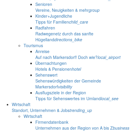
Senioren
Vereine, Neuigkeiten & mehr
group
Kinder+Jugendliche
Tipps für Familien
child_care
Radfahren
Radwegenetz durch das sanfte
Hügelland
directions_bike
Tourismus
Anreise
Auf nach Markersdorf! Doch wie?
local_airport
Übernachtungen
Hotels & Pensionen
hotel
Sehenswert
Sehenswürdigkeiten der Gemeinde
Markersdorf
visibility
Ausflugsziele in der Region
Tipps für Sehenswertes im Umland
local_see
Wirtschaft
Standort, Unternehmen & Jobs
trending_up
Wirtschaft
Firmendatenbank
Unternehmen aus der Region von A bis Z
business