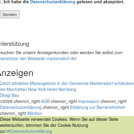
Ich habe die
Datenschutzerklärung
gelesen und akzeptiert.
nterstützung
suchen Sie unsere Anzeigenkunden oder werden Sie selbst zum
terstützer der Webseite markersdorf.de
!
Anzeigen
tel Manhattan New York
Hotel Nürnberg
©2026
chevron_right
AGB
chevron_right
Impressum
chevron_right
Datenschutzerklärung
chevron_right
Erklärung zur Barrierefreiheit
chevron_right
Werben
Diese Webseite verwendet Cookies. Wenn Sie auf dieser Seite
weitersurfen, stimmen Sie der Cookie-Nutzung
zu
OK
Datenschutzerklärung