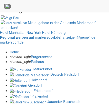
Anzeigen
Hotel Manhattan New York
Hotel Nürnberg
Regional werben auf markersdorf.de!
anzeigen@gemeinde-
markersdorf.de
Home
chevron_right
Bürgerservice
chevron_right
Rathaus
Markersdorf
Deutsch-Paulsdorf
Holtendorf
Gersdorf
Friedersdorf
Pfaffendorf
Jauernick-Buschbach