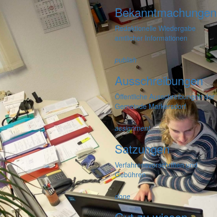
Bekanntmachungen
Redaktionelle Wiedergabe
amtlicher Informationen
publish
Ausschreibungen
Öffentliche Ausschreibungen der
Gemeinde Markersdorf
assignment
Satzungen
Verfahrensvorschriften und
Gebühren
done
Gut zu wissen