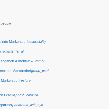
_people
dorf.de
einde Markersdorf
accessibility
Ortschaften
terrain
nangaben & mehr
view_comfy
meinde Markersdorf
group_work
 Markersdorf
restore
hen Lebens
photo_camera
hpartner
panorama_fish_eye