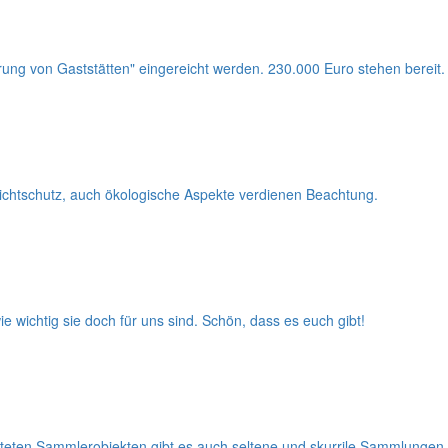
ng von Gaststätten" eingereicht werden. 230.000 Euro stehen bereit.
r Sichtschutz, auch ökologische Aspekte verdienen Beachtung.
 wichtig sie doch für uns sind. Schön, dass es euch gibt!
teten Sammlerobjekten gibt es auch seltene und skurrile Sammlungen.