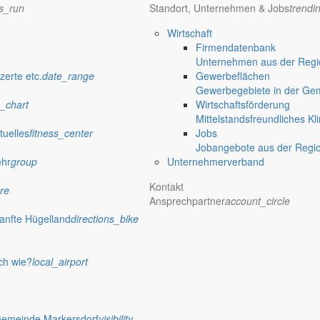
ns_run
Standort, Unternehmen & Jobs
trendi
Wirtschaft
Firmendatenbank
Unternehmen aus der Regio
verwaltung Markersdorf
zerte etc.
date_range
Gewerbeflächen
Gewerbegebiete in der Ge
_chart
Wirtschaftsförderung
Mittelstandsfreundliches Kl
tuelles
fitness_center
Jobs
Jobangebote aus der Regi
ehr
group
Unternehmerverband
Kontakt
re
Ansprechpartner
account_circle
anfte Hügelland
directions_bike
ch wie?
local_airport
 Rathaus
Gemeinde Markersdorf
visibility