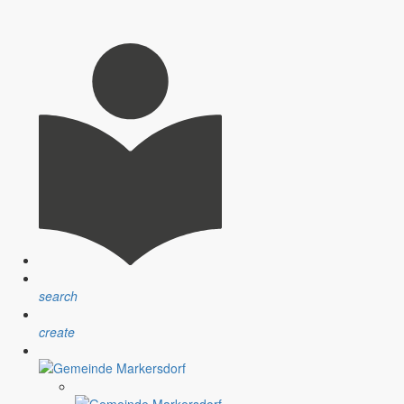
rkersdorf und die Inforeihe im Schöpsboten dazu finden Beachtung.
ältigt: Er bekam die Quittung für 20 Jahre gute Arbeit!
, wie sich Markersdorfer Betriebe seit 1990 entwickelt haben.
search
create
h bei allen Erziehern der Kitas und des Horts bedankt, ein.