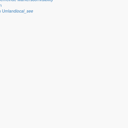
n
im Umland
local_see
ister Thomas Knack. Auch die gute wirtschaftliche Entwicklung in Ma
rtstag. Nichts war geplant – und dennoch war er von diesem Tag überw
 Schulbeginn und ein Projekt des Schöpsboten ein, der vorstellen will
et Bürgermeister Thomas Knack seinen Beitrag für August, in dem er sic