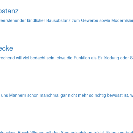
bstanz
leerstehender ländlicher Bausubstanz zum Gewerbe sowie Modernisieru
ecke
prechend will viel bedacht sein, etwa die Funktion als Einfriedung ode
uns Männern schon manchmal gar nicht mehr so richtig bewusst ist, wie
tensiven Beschäftigung mit den Sammelobjekten reicht. Neben verbrei