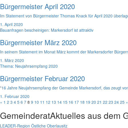
Bürgermeister April 2020
Im Statement von Bürgermeister Thomas Knack für April 2020 überlager
1. April 2020
Bauanfragen bescheinigen: Markersdorf ist attraktiv
Bürgermeister März 2020
In seinem Statement im Monat März kommt der Markersdorfer Bürgermeis
1. März 2020
Thema: Neujahrsempfang 2020
Bürgermeister Februar 2020
"16 Jahre Neujahrsempfang der Gemeinde Markersdorf, das zeugt von Tr
1. Februar 2020
«
1
2
3
4
5
6
7
8
9
10
11
12
13
14
15
16
17
18
19
20
21
22
23
24
25
»
Gemeinderat
Aktuelles aus dem 
LEADER-Region Östliche Oberlausitz