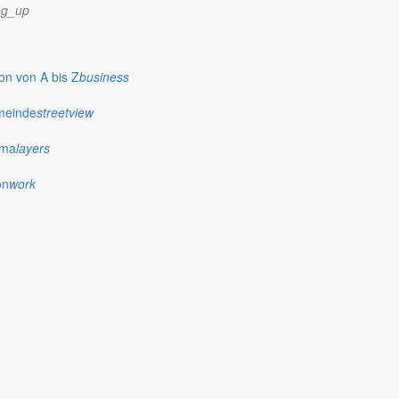
ng_up
n von A bis Z
business
meinde
streetview
ima
layers
on
work