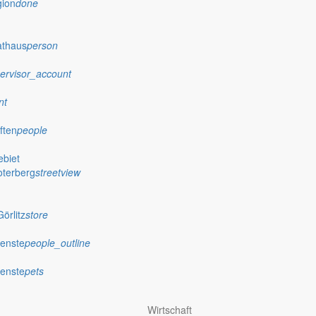
gion
done
athaus
person
ervisor_account
nt
ften
people
biet
oterberg
streetview
örlitz
store
ienste
people_outline
ienste
pets
Wirtschaft