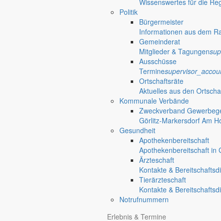
Wissenswertes für die Re
Politik
Bürgermeister
Informationen aus dem R
Gemeinderat
Mitglieder & Tagungen
sup
Ausschüsse
Termine
supervisor_accou
Ortschaftsräte
Aktuelles aus den Ortscha
Kommunale Verbände
Zweckverband Gewerbege
Görlitz-Markersdorf Am H
Gesundheit
Apothekenbereitschaft
Apothekenbereitschaft in G
Ärzteschaft
Kontakte & Bereitschaftsd
Tierärzteschaft
Kontakte & Bereitschaftsd
Notrufnummern
Anliegen A bis Z
Erlebnis & Termine