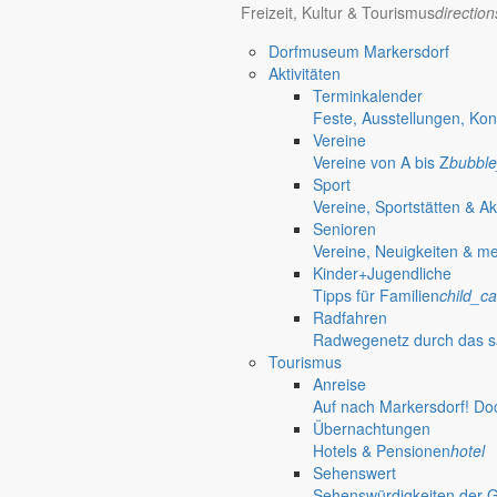
Freizeit, Kultur & Tourismus
directio
Bürgerinformationen, Dokumente & mehr
Dorfmuseum Markersdorf
Aktivitäten
Terminkalender
Öffnungszeiten Rathaus
Gemeinde
Feste, Ausstellungen, Kon
Vereine
Montag:
08:30 – 11:30 Uhr
Vereine von A bis Z
bubble
Dienstag:
08:30 – 11:30 Uhr und 14:00 – 18:00 Uhr
Sport
Mittwoch:
geschlossen
Vereine, Sportstätten & Ak
Donnerstag:
08:30 – 11:30 Uhr und 14:00 – 17:00 Uhr
Senioren
Freitag:
geschlossen
Vereine, Neuigkeiten & m
Außerhalb der Öffnungszeiten können Termine vereinbart werden.
Kinder+Jugendliche
Telefon: 035829 630-0
Tipps für Familien
child_ca
Anschrift: Gemeindeverwaltung Markersdorf,
Radfahren
Kirchstraße 3, 02829 Markersdorf
Radwegenetz durch das s
Homepage: www.markersdorf.de
Tourismus
E-Mail: sekretariat@gemeinde-markersdorf.de
Anreise
Auf nach Markersdorf! Do
Bürgermeister
Aktuelles aus dem
Übernachtungen
Hotels & Pensionen
hotel
Das Glück nicht leichtfertig aufs Spiel setzen
Sehenswert
Sehenswürdigkeiten der 