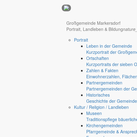
Anzeigen
Großgemeinde Markersdorf
Portrait, Landleben & Bildung
nature
Hotel Manhattan New York
Hotel Nürnberg
Portrait
Regional werben auf markersdorf.de!
anzeigen@gemeinde-markers
Leben in der Gemeinde
Kurzportrait der Großgem
Home
Ortschaften
chevron_right
Bürgerservice
Kurzportraits der sieben 
chevron_right
Rathaus
Zahlen & Fakten
Markersdorf
Einwohnerzahlen, Fläche
Deutsch-Paulsdorf
Partnergemeinden
Holtendorf
Partnergemeinden der Ge
Gersdorf
Historisches
Geschichte der Gemeinde
Friedersdorf
Kultur / Religion / Landleben
Pfaffendorf
Museen
Jauernick-Buschbach
Traditionspflege bäuerlic
Kirchengemeinden
Rathaus
Pfarrgemeinde & Ansprec