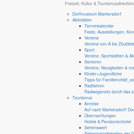
Freizeit, Kultur & Tourismus
directio
Bürgerinformationen, Dokumente & mehr
Dorfmuseum Markersdorf
Aktivitäten
Terminkalender
Öffnungszeiten Rathaus
Gemeinde
Feste, Ausstellungen, Kon
Vereine
Montag:
08:30 – 11:30 Uhr
Vereine von A bis Z
bubble
Dienstag:
08:30 – 11:30 Uhr und 14:00 – 18:00 Uhr
Sport
Mittwoch:
geschlossen
Vereine, Sportstätten & Ak
Donnerstag:
08:30 – 11:30 Uhr und 14:00 – 17:00 Uhr
Senioren
Freitag:
geschlossen
Vereine, Neuigkeiten & m
Außerhalb der Öffnungszeiten können Termine vereinbart werden.
Kinder+Jugendliche
Telefon: 035829 630-0
Tipps für Familien
child_ca
Anschrift: Gemeindeverwaltung Markersdorf,
Radfahren
Kirchstraße 3, 02829 Markersdorf
Radwegenetz durch das s
Homepage: www.markersdorf.de
Tourismus
E-Mail: sekretariat@gemeinde-markersdorf.de
Anreise
Auf nach Markersdorf! Do
Bürgermeister
Aktuelles aus dem
Übernachtungen
Hotels & Pensionen
hotel
Sehenswert
Bürgermeister Oktober 2010
Sehenswürdigkeiten der 