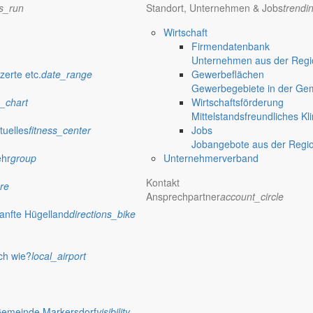
ns_run
Standort, Unternehmen & Jobs
trendi
Wirtschaft
Firmendatenbank
Unternehmen aus der Regio
verwaltung Markersdorf
zerte etc.
date_range
Gewerbeflächen
Gewerbegebiete in der Ge
_chart
Wirtschaftsförderung
Mittelstandsfreundliches Kl
tuelles
fitness_center
Jobs
Jobangebote aus der Regi
ehr
group
Unternehmerverband
Kontakt
re
Ansprechpartner
account_circle
anfte Hügelland
directions_bike
ch wie?
local_airport
 Rathaus
Gemeinde Markersdorf
visibility