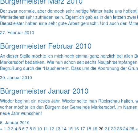
Bürgermeister März 2010
Der zwar normale, aber dennoch sehr heftige Winter hatte uns hoffent
Winterdienst sehr zufrieden sein. Eigentlich gab es in den letzten z
Dienstleister haben eine sehr gute Arbeit gemacht. Und auch den Mit
27. Februar 2010
Bürgermeister Februar 2010
An dieser Stelle möchte ich mich noch einmal ganz herzlich bei all
Markersdorf bedanken. Wie nun schon seit sechs Neujahrsempfängen w
Begrüßung durch die "Hausherren". Dass uns die Abordnung der Grund
30. Januar 2010
Bürgermeister Januar 2010
Wieder beginnt ein neues Jahr. Wieder sollte man Rückschau halten, w
vorher möchte ich den Bürgern der Gemeinde Markersdorf, im Namen de
neue Jahr wünschen!
6. Januar 2010
«
1
2
3
4
5
6
7
8
9
10
11
12
13
14
15
16
17
18
19
20
21
22
23
24
25
»