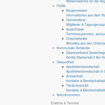
Wissenswertes für die Re
Politik
Bürgermeister
Informationen aus dem R
Gemeinderat
Mitglieder & Tagungen
sup
Ausschüsse
Termine
supervisor_accou
Ortschaftsräte
Aktuelles aus den Ortscha
Kommunale Verbände
Zweckverband Gewerbege
Görlitz-Markersdorf Am H
Gesundheit
Apothekenbereitschaft
Apothekenbereitschaft in G
Ärzteschaft
Kontakte & Bereitschaftsd
Tierärzteschaft
Kontakte & Bereitschaftsd
Notrufnummern
Anliegen A bis Z
Erlebnis & Termine