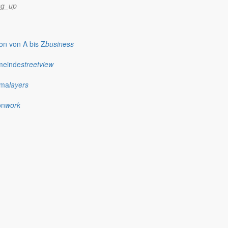
ng_up
n von A bis Z
business
meinde
streetview
ima
layers
on
work