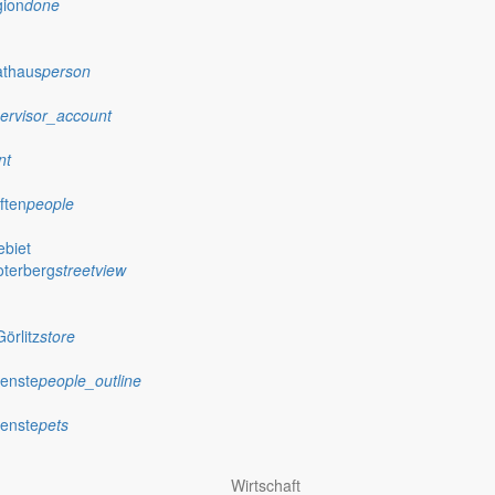
gion
done
athaus
person
ervisor_account
nt
ften
people
biet
oterberg
streetview
örlitz
store
ienste
people_outline
ienste
pets
Wirtschaft