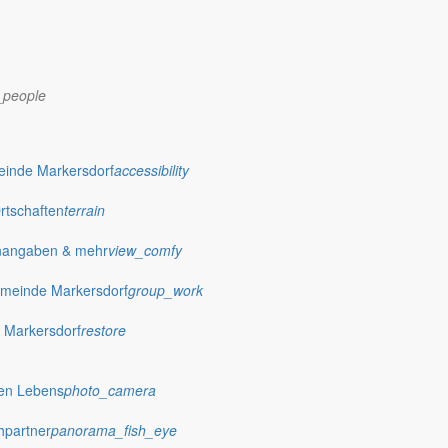
_people
dorf.de
einde Markersdorf
accessibility
Ortschaften
terrain
nangaben & mehr
view_comfy
meinde Markersdorf
group_work
 Markersdorf
restore
hen Lebens
photo_camera
hpartner
panorama_fish_eye