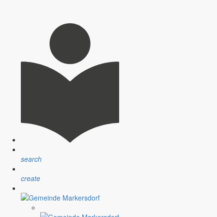
statten Sie mir heute bitte ein paar ganz persönliche Worte. Ich
das Jahrhunderthochwasser, die anderen sprechen über die
0 gemeint.
 Bürgern immer wieder feststellen, dass nur sehr wenige Menschen
search
create
 Südafrika kann nicht darüber hinweg täuschen, dass es in unserem