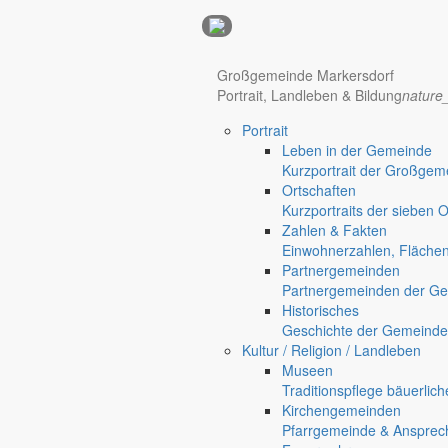
Anzeigen
Großgemeinde Markersdorf
Hotel Manhattan New York
Hotel Nürnberg
Portrait, Landleben & Bildung
nature
Portrait
Regional werben auf markersdorf.de!
anzeigen@gemeinde-markers
Leben in der Gemeinde
Kurzportrait der Großgem
Home
Ortschaften
chevron_right
Bürgerservice
Kurzportraits der sieben 
chevron_right
Rathaus
Zahlen & Fakten
Markersdorf
Einwohnerzahlen, Fläche
Deutsch-Paulsdorf
Partnergemeinden
Holtendorf
Partnergemeinden der Ge
Gersdorf
Historisches
Geschichte der Gemeinde
Friedersdorf
Kultur / Religion / Landleben
Pfaffendorf
Museen
Jauernick-Buschbach
Traditionspflege bäuerlic
Kirchengemeinden
Rathaus
Pfarrgemeinde & Ansprec