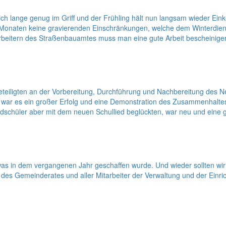
lich lange genug im Griff und der Frühling hält nun langsam wieder Ei
wei Monaten keine gravierenden Einschränkungen, welche dem Winterdie
arbeitern des Straßenbauamtes muss man eine gute Arbeit bescheinigen
en Beteiligten an der Vorbereitung, Durchführung und Nachbereitung 
ar es ein großer Erfolg und eine Demonstration des Zusammenhaltes. 
schüler aber mit dem neuen Schullied beglückten, war neu und eine 
as in dem vergangenen Jahr geschaffen wurde. Und wieder sollten wir 
s Gemeinderates und aller Mitarbeiter der Verwaltung und der Einric