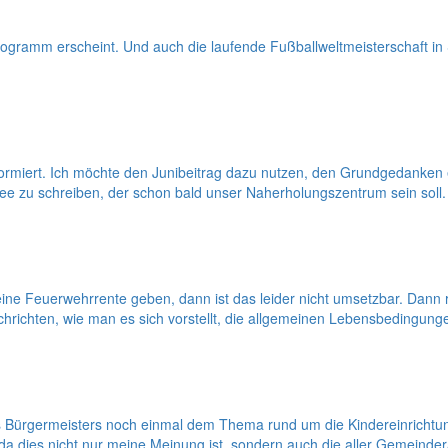
rogramm erscheint. Und auch die laufende Fußballweltmeisterschaft in
informiert. Ich möchte den Junibeitrag dazu nutzen, den Grundgedanken 
See zu schreiben, der schon bald unser Naherholungszentrum sein soll.
 es eine Feuerwehrrente geben, dann ist das leider nicht umsetzbar. D
hrichten, wie man es sich vorstellt, die allgemeinen Lebensbedingung
Bürgermeisters noch einmal dem Thema rund um die Kindereinrichtun
d da dies nicht nur meine Meinung ist, sondern auch die aller Gemeind