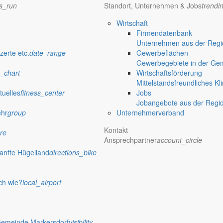
ns_run
Standort, Unternehmen & Jobs
trendi
Wirtschaft
Firmendatenbank
Unternehmen aus der Regio
zerte etc.
date_range
Gewerbeflächen
Gewerbegebiete in der Ge
_chart
Wirtschaftsförderung
Mittelstandsfreundliches Kl
tuelles
fitness_center
Jobs
Jobangebote aus der Regi
ehr
group
Unternehmerverband
Kontakt
re
Ansprechpartner
account_circle
anfte Hügelland
directions_bike
ch wie?
local_airport
Gemeinde Markersdorf
visibility