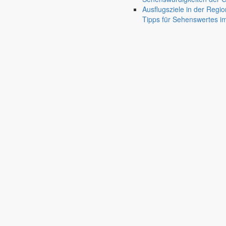
Ausflugsziele in der Regio
Pfaffendorf
Tipps für Sehenswertes 
Jauernick-Buschbach
Rathaus
Informationen aus dem Rathaus
Früher musste man wegen jeder Angelegenheit “uff de Gemeende”, heute
unterschiedlichen Anliegen finden Sie hier ebenso wie die Wiedergabe v
In der Rubrik “Rathaus” geht der Blick etwas weiter über die Markers
Reichen Sie gern Vorschläge ein, was unter “Anliegen von A bis Z” n
settings_ethernet
alarm_on
Anliegen A bis Z
Bekanntm
Bürgerinformationen, Dokumente & mehr
Redaktionelle W