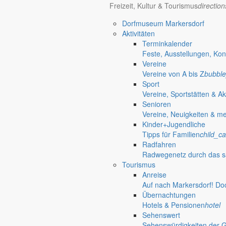
Freizeit, Kultur & Tourismus
directio
Dorfmuseum Markersdorf
Aktivitäten
Terminkalender
Feste, Ausstellungen, Kon
Vereine
Vereine von A bis Z
bubble
Sport
Vereine, Sportstätten & Ak
Senioren
Vereine, Neuigkeiten & m
Kinder+Jugendliche
Tipps für Familien
child_ca
Radfahren
Radwegenetz durch das s
Tourismus
Anreise
Auf nach Markersdorf! Do
Übernachtungen
Hotels & Pensionen
hotel
Sehenswert
Sehenswürdigkeiten der 