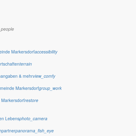
_people
dorf.de
einde Markersdorf
accessibility
Ortschaften
terrain
nangaben & mehr
view_comfy
meinde Markersdorf
group_work
 Markersdorf
restore
hen Lebens
photo_camera
hpartner
panorama_fish_eye