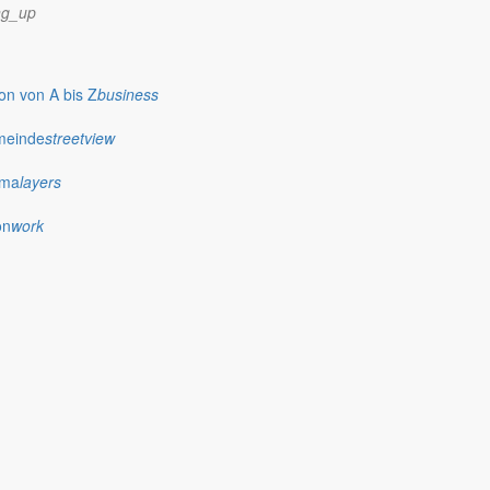
ng_up
n von A bis Z
business
meinde
streetview
ima
layers
on
work