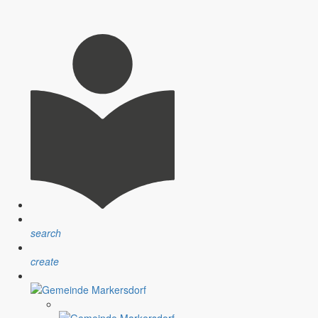
nsprechpartner, Öffnungszeiten und Informationen zu
sblatt” erfolgt sind.
ndlichen Raum werden aufgegriffen.
search
create
assignment
Satzungen
r Gemeinde
Verfahrensvorschriften und Gebühren