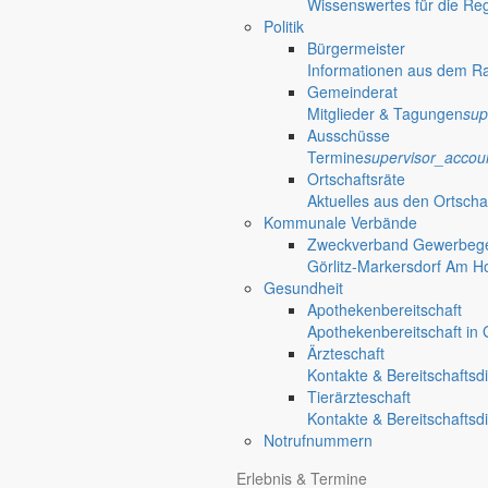
Wissenswertes für die Re
Politik
Bürgermeister
Informationen aus dem R
Gemeinderat
Mitglieder & Tagungen
sup
Ausschüsse
Termine
supervisor_accou
Ortschaftsräte
Aktuelles aus den Ortscha
Kommunale Verbände
Zweckverband Gewerbege
Görlitz-Markersdorf Am H
Gesundheit
Apothekenbereitschaft
Apothekenbereitschaft in G
Ärzteschaft
Kontakte & Bereitschaftsd
Tierärzteschaft
Kontakte & Bereitschaftsd
Notrufnummern
Erlebnis & Termine