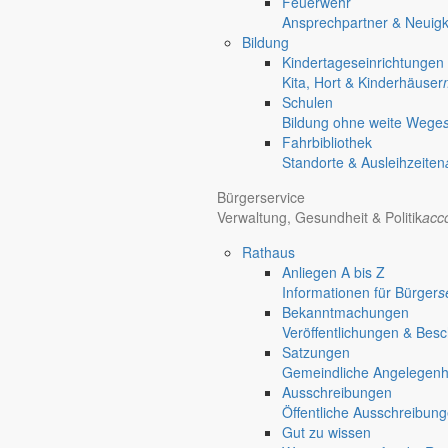
Feuerwehr
Ansprechpartner & Neuigk
Bildung
Kindertageseinrichtungen
Kita, Hort & Kinderhäuser
Schulen
Bildung ohne weite Wege
Fahrbibliothek
Standorte & Ausleihzeiten
Bürgerservice
Verwaltung, Gesundheit & Politik
acc
Rathaus
Anliegen A bis Z
Informationen für Bürger
s
Bekanntmachungen
Veröffentlichungen & Bes
Satzungen
Gemeindliche Angelegenhei
Ausschreibungen
Öffentliche Ausschreibun
Gut zu wissen