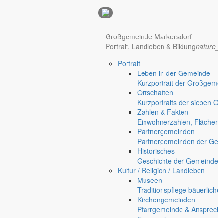
Anzeigen
Hotel Manhattan New York
Hotel Nürnberg
Großgemeinde Markersdorf
Portrait, Landleben & Bildung
nature
Portrait
Regional werben auf markersdorf.de!
anzeigen@gemeinde-markers
Leben in der Gemeinde
Kurzportrait der Großgem
Home
Ortschaften
chevron_right
Bürgerservice
Kurzportraits der sieben 
chevron_right
Rathaus
Zahlen & Fakten
Markersdorf
Einwohnerzahlen, Fläche
Deutsch-Paulsdorf
Partnergemeinden
Holtendorf
Partnergemeinden der Ge
Gersdorf
Historisches
Geschichte der Gemeinde
Friedersdorf
Kultur / Religion / Landleben
Museen
Traditionspflege bäuerlic
Kirchengemeinden
Pfarrgemeinde & Ansprec