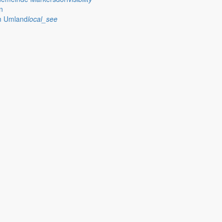
n
im Umland
local_see
 stellt das Rathaus Markersdorf viele Informationen online bereit. A
on Veröffentlichungen, die amtlich im “Schöpsboten – Dorfzeitung & Amt
dorfer Kirchtürme hinaus und Belange der Region und des Lebens im lä
och aufgenommen werden sollte!
publish
achungen
Ausschreibungen
iedergabe amtlicher
Öffentliche Ausschreibungen de