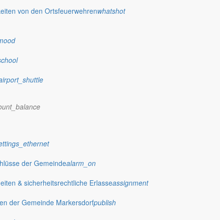
eiten von den Ortsfeuerwehren
whatshot
mood
school
airport_shuttle
ount_balance
ettings_ethernet
chlüsse der Gemeinde
alarm_on
ten & sicherheitsrechtliche Erlasse
assignment
gen der Gemeinde Markersdorf
publish