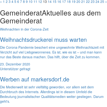
«
1
2
3
4
5
6
7
8
9
10
11
12
13
14
15
16
17
18
19
20
21
22
23
24
25
»
Gemeinderat
Aktuelles aus dem
Gemeinderat
Weihnachten in der Corona-Zeit
Weihnachtsdruckerei muss warten
Die Corona-Pandemie beschert eine ungewohnte Weihnachtszeit mit
Verzicht auf viel Liebgewonnenes. Es ist, wie es ist – und man kann
nur das Beste daraus machen. Das hilft, über die Zeit zu kommen.
23. Dezember 2020
Unterstützer gefragt
Werben auf markersdorf.de
Die Medienwelt ist sehr vielfältig geworden, vor allem seit dem
Durchbruch des Internets. Allerdings ist in diesem Umfeld die
Bedeutung journalistischer Qualitätsmedien weiter gestiegen. Darum
geht's.