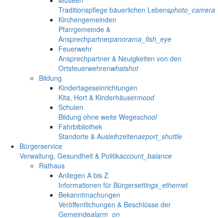
Museen
Traditionspflege bäuerlichen Lebens
photo_camera
Kirchengemeinden
Pfarrgemeinde &
Ansprechpartner
panorama_fish_eye
Feuerwehr
Ansprechpartner & Neuigkeiten von den
Ortsfeuerwehren
whatshot
Bildung
Kindertageseinrichtungen
Kita, Hort & Kinderhäuser
mood
Schulen
Bildung ohne weite Wege
school
Fahrbibliothek
Standorte & Ausleihzeiten
airport_shuttle
Bürgerservice
Verwaltung, Gesundheit & Politik
account_balance
Rathaus
Anliegen A bis Z
Informationen für Bürger
settings_ethernet
Bekanntmachungen
Veröffentlichungen & Beschlüsse der
Gemeinde
alarm_on