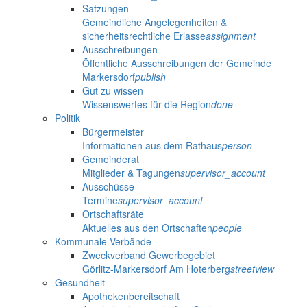
Satzungen
Gemeindliche Angelegenheiten &
sicherheitsrechtliche Erlasse
assignment
Ausschreibungen
Öffentliche Ausschreibungen der Gemeinde
Markersdorf
publish
Gut zu wissen
Wissenswertes für die Region
done
Politik
Bürgermeister
Informationen aus dem Rathaus
person
Gemeinderat
Mitglieder & Tagungen
supervisor_account
Ausschüsse
Termine
supervisor_account
Ortschaftsräte
Aktuelles aus den Ortschaften
people
Kommunale Verbände
Zweckverband Gewerbegebiet
Görlitz-Markersdorf Am Hoterberg
streetview
Gesundheit
Apothekenbereitschaft