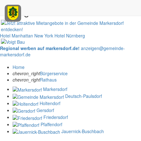
Anzeigen
Hotel Manhattan New York
Hotel Nürnberg
Regional werben auf markersdorf.de!
anzeigen@gemeinde-
markersdorf.de
Home
chevron_right
Bürgerservice
chevron_right
Rathaus
Markersdorf
Deutsch-Paulsdorf
Holtendorf
Gersdorf
Friedersdorf
Pfaffendorf
Jauernick-Buschbach