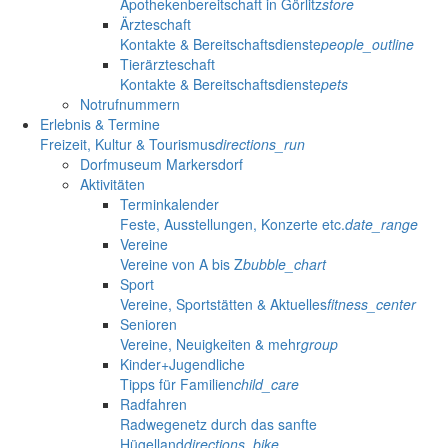
Apothekenbereitschaft in Görlitz
store
Ärzteschaft
Kontakte & Bereitschaftsdienste
people_outline
Tierärzteschaft
Kontakte & Bereitschaftsdienste
pets
Notrufnummern
Erlebnis & Termine
Freizeit, Kultur & Tourismus
directions_run
Dorfmuseum Markersdorf
Aktivitäten
Terminkalender
Feste, Ausstellungen, Konzerte etc.
date_range
Vereine
Vereine von A bis Z
bubble_chart
Sport
Vereine, Sportstätten & Aktuelles
fitness_center
Senioren
Vereine, Neuigkeiten & mehr
group
Kinder+Jugendliche
Tipps für Familien
child_care
Radfahren
Radwegenetz durch das sanfte
Hügelland
directions_bike