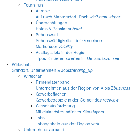
Tourismus
Anreise
Auf nach Markersdorf! Doch wie?
local_airport
Übernachtungen
Hotels & Pensionen
hotel
Sehenswert
Sehenswürdigkeiten der Gemeinde
Markersdorf
visibility
Ausflugsziele in der Region
Tipps für Sehenswertes im Umland
local_see
Wirtschaft
Standort, Unternehmen & Jobs
trending_up
Wirtschaft
Firmendatenbank
Unternehmen aus der Region von A bis Z
business
Gewerbeflächen
Gewerbegebiete in der Gemeinde
streetview
Wirtschaftsförderung
Mittelstandsfreundliches Klima
layers
Jobs
Jobangebote aus der Region
work
Unternehmerverband