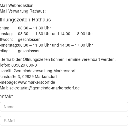
Mail Webredaktion:
Mail Verwaltung Rathaus:
ffnungszeiten Rathaus
ntag:
08:30 – 11:30 Uhr
enstag:
08:30 – 11:30 Uhr und 14:00 – 18:00 Uhr
ttwoch:
geschlossen
nnerstag:
08:30 – 11:30 Uhr und 14:00 – 17:00 Uhr
eitag:
geschlossen
ßerhalb der Öffnungszeiten können Termine vereinbart werden.
lefon: 035829 630-0
schrift: Gemeindeverwaltung Markersdorf,
rchstraße 3, 02829 Markersdorf
mepage: www.markersdorf.de
Mail: sekretariat@gemeinde-markersdorf.de
ontakt