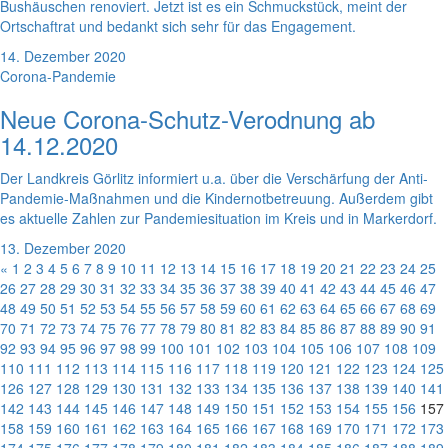
Bushäuschen renoviert. Jetzt ist es ein Schmuckstück, meint der
Ortschaftrat und bedankt sich sehr für das Engagement.
14. Dezember 2020
Corona-Pandemie
Neue Corona-Schutz-Verodnung ab
14.12.2020
Der Landkreis Görlitz informiert u.a. über die Verschärfung der Anti-
Pandemie-Maßnahmen und die Kindernotbetreuung. Außerdem gibt
es aktuelle Zahlen zur Pandemiesituation im Kreis und in Markerdorf.
13. Dezember 2020
«
1
2
3
4
5
6
7
8
9
10
11
12
13
14
15
16
17
18
19
20
21
22
23
24
25
26
27
28
29
30
31
32
33
34
35
36
37
38
39
40
41
42
43
44
45
46
47
48
49
50
51
52
53
54
55
56
57
58
59
60
61
62
63
64
65
66
67
68
69
70
71
72
73
74
75
76
77
78
79
80
81
82
83
84
85
86
87
88
89
90
91
92
93
94
95
96
97
98
99
100
101
102
103
104
105
106
107
108
109
110
111
112
113
114
115
116
117
118
119
120
121
122
123
124
125
126
127
128
129
130
131
132
133
134
135
136
137
138
139
140
141
142
143
144
145
146
147
148
149
150
151
152
153
154
155
156
157
158
159
160
161
162
163
164
165
166
167
168
169
170
171
172
173