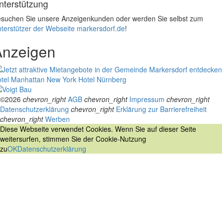
nterstützung
suchen Sie unsere Anzeigenkunden oder werden Sie selbst zum
terstützer der Webseite markersdorf.de
!
Anzeigen
tel Manhattan New York
Hotel Nürnberg
©2026
chevron_right
AGB
chevron_right
Impressum
chevron_right
Datenschutzerklärung
chevron_right
Erklärung zur Barrierefreiheit
chevron_right
Werben
Diese Webseite verwendet Cookies. Wenn Sie auf dieser Seite
weitersurfen, stimmen Sie der Cookie-Nutzung
zu
OK
Datenschutzerklärung