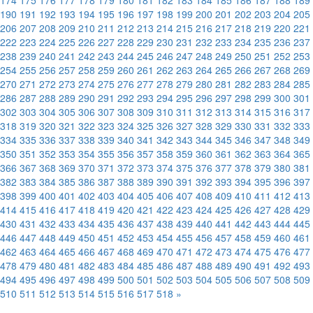
174
175
176
177
178
179
180
181
182
183
184
185
186
187
188
189
190
191
192
193
194
195
196
197
198
199
200
201
202
203
204
205
206
207
208
209
210
211
212
213
214
215
216
217
218
219
220
221
222
223
224
225
226
227
228
229
230
231
232
233
234
235
236
237
238
239
240
241
242
243
244
245
246
247
248
249
250
251
252
253
254
255
256
257
258
259
260
261
262
263
264
265
266
267
268
269
270
271
272
273
274
275
276
277
278
279
280
281
282
283
284
285
286
287
288
289
290
291
292
293
294
295
296
297
298
299
300
301
302
303
304
305
306
307
308
309
310
311
312
313
314
315
316
317
318
319
320
321
322
323
324
325
326
327
328
329
330
331
332
333
334
335
336
337
338
339
340
341
342
343
344
345
346
347
348
349
350
351
352
353
354
355
356
357
358
359
360
361
362
363
364
365
366
367
368
369
370
371
372
373
374
375
376
377
378
379
380
381
382
383
384
385
386
387
388
389
390
391
392
393
394
395
396
397
398
399
400
401
402
403
404
405
406
407
408
409
410
411
412
413
414
415
416
417
418
419
420
421
422
423
424
425
426
427
428
429
430
431
432
433
434
435
436
437
438
439
440
441
442
443
444
445
446
447
448
449
450
451
452
453
454
455
456
457
458
459
460
461
462
463
464
465
466
467
468
469
470
471
472
473
474
475
476
477
478
479
480
481
482
483
484
485
486
487
488
489
490
491
492
493
494
495
496
497
498
499
500
501
502
503
504
505
506
507
508
509
510
511
512
513
514
515
516
517
518
»