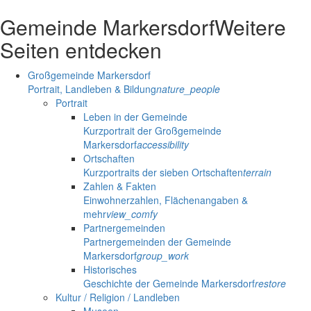
Gemeinde Markersdorf
Weitere
Seiten entdecken
Großgemeinde Markersdorf
Portrait, Landleben & Bildung
nature_people
Portrait
Leben in der Gemeinde
Kurzportrait der Großgemeinde
Markersdorf
accessibility
Ortschaften
Kurzportraits der sieben Ortschaften
terrain
Zahlen & Fakten
Einwohnerzahlen, Flächenangaben &
mehr
view_comfy
Partnergemeinden
Partnergemeinden der Gemeinde
Markersdorf
group_work
Historisches
Geschichte der Gemeinde Markersdorf
restore
Kultur / Religion / Landleben