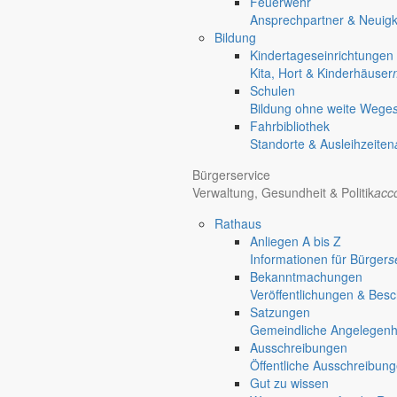
Feuerwehr
Ansprechpartner & Neuigk
Bildung
Kindertageseinrichtungen
Kita, Hort & Kinderhäuser
Schulen
Bildung ohne weite Wege
Fahrbibliothek
Standorte & Ausleihzeiten
Bürgerservice
Verwaltung, Gesundheit & Politik
acc
Rathaus
Anliegen A bis Z
Informationen für Bürger
s
Bekanntmachungen
Veröffentlichungen & Bes
Satzungen
Gemeindliche Angelegenhei
Ausschreibungen
Öffentliche Ausschreibun
Gut zu wissen