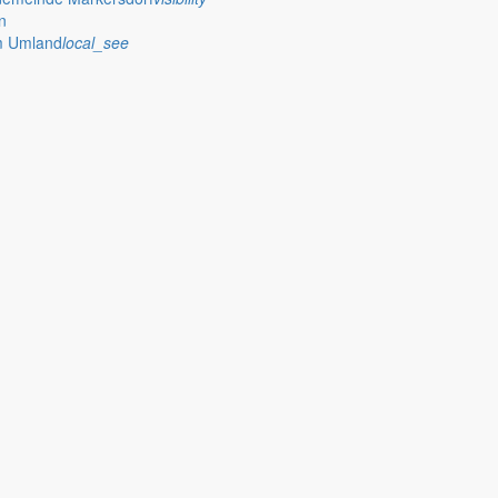
n
im Umland
local_see
 stellt das Rathaus Markersdorf viele Informationen online bereit. A
on Veröffentlichungen, die amtlich im “Schöpsboten – Dorfzeitung & Amt
dorfer Kirchtürme hinaus und Belange der Region und des Lebens im lä
och aufgenommen werden sollte!
publish
achungen
Ausschreibungen
iedergabe amtlicher
Öffentliche Ausschreibungen de