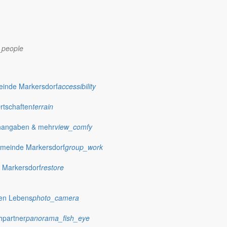
_people
dorf.de
einde Markersdorf
accessibility
Ortschaften
terrain
nangaben & mehr
view_comfy
meinde Markersdorf
group_work
 Markersdorf
restore
hen Lebens
photo_camera
hpartner
panorama_fish_eye