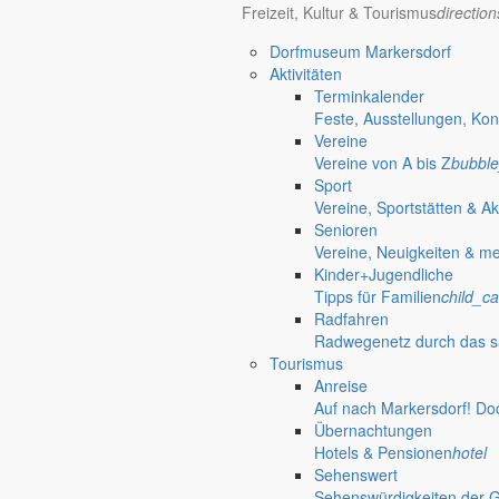
Freizeit, Kultur & Tourismus
directio
Dorfmuseum Markersdorf
Aktivitäten
Terminkalender
Feste, Ausstellungen, Kon
Vereine
Vereine von A bis Z
bubble
Sport
Vereine, Sportstätten & Ak
Senioren
Vereine, Neuigkeiten & m
Kinder+Jugendliche
Tipps für Familien
child_ca
Radfahren
Radwegenetz durch das s
Tourismus
Anreise
Auf nach Markersdorf! Do
Übernachtungen
Hotels & Pensionen
hotel
Sehenswert
Sehenswürdigkeiten der 