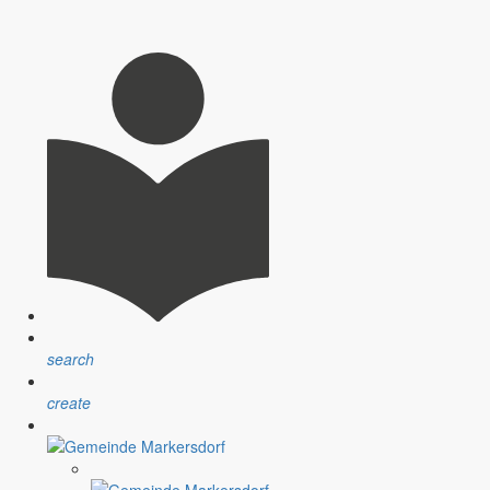
nsprechpartner, Öffnungszeiten und Informationen zu
sblatt” erfolgt sind.
ndlichen Raum werden aufgegriffen.
search
create
assignment
Satzungen
r Gemeinde
Verfahrensvorschriften und Gebühren