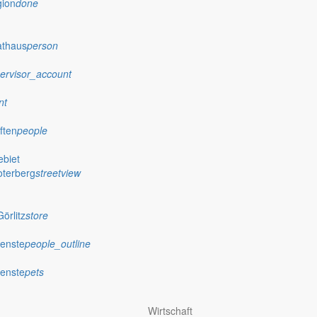
gion
done
athaus
person
ervisor_account
nt
ften
people
biet
oterberg
streetview
örlitz
store
ienste
people_outline
ienste
pets
Wirtschaft