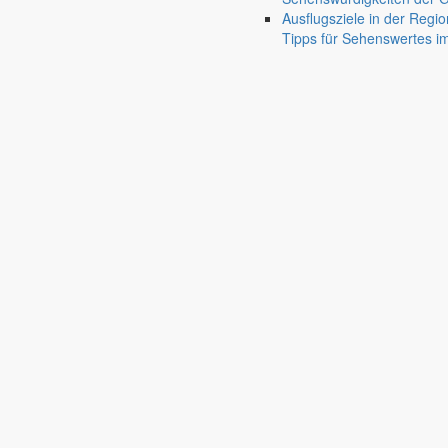
Ausflugsziele in der Regio
Pfaffendorf
Tipps für Sehenswertes 
Jauernick-Buschbach
Rathaus
Informationen aus dem Rathaus
Früher musste man wegen jeder Angelegenheit “uff de Gemeende”, heute
unterschiedlichen Anliegen finden Sie hier ebenso wie die Wiedergabe v
In der Rubrik “Rathaus” geht der Blick etwas weiter über die Markers
Reichen Sie gern Vorschläge ein, was unter “Anliegen von A bis Z” n
settings_ethernet
alarm_on
Anliegen A bis Z
Bekanntm
Bürgerinformationen, Dokumente & mehr
Redaktionelle W