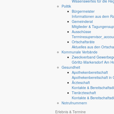
Wissenswertes für die Re
Politik
Bürgermeister
Informationen aus dem R
Gemeinderat
Mitglieder & Tagungen
sup
Ausschüsse
Termine
supervisor_accou
Ortschaftsräte
Aktuelles aus den Ortscha
Kommunale Verbände
Zweckverband Gewerbege
Görlitz-Markersdorf Am H
Gesundheit
Apothekenbereitschaft
Apothekenbereitschaft in G
Ärzteschaft
Kontakte & Bereitschaftsd
Tierärzteschaft
Kontakte & Bereitschaftsd
Notrufnummern
Erlebnis & Termine