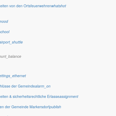
eiten von den Ortsfeuerwehren
whatshot
mood
school
airport_shuttle
ount_balance
ettings_ethernet
chlüsse der Gemeinde
alarm_on
ten & sicherheitsrechtliche Erlasse
assignment
gen der Gemeinde Markersdorf
publish