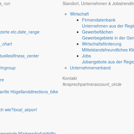
ns_run
Standort, Unternehmen & Jobs
trendi
Wirtschaft
Firmendatenbank
Unternehmen aus der Regio
zerte etc.
date_range
Gewerbeflächen
Gewerbegebiete in der Ge
_chart
Wirtschaftsförderung
Mittelstandsfreundliches Kl
tuelles
fitness_center
Jobs
Jobangebote aus der Regi
ehr
group
Unternehmerverband
Kontakt
re
Ansprechpartner
account_circle
anfte Hügelland
directions_bike
ch wie?
local_airport
Gemeinde Markersdorf
visibility