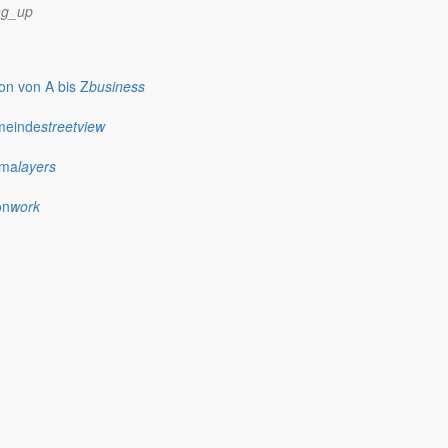
ng_up
n von A bis Z
business
meinde
streetview
ima
layers
on
work