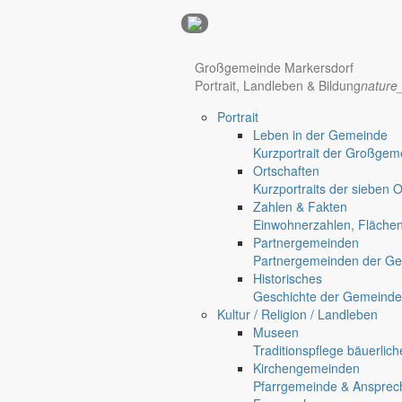
Anzeigen
Hotel Manhattan New York
Hotel Nürnberg
Großgemeinde Markersdorf
Portrait, Landleben & Bildung
nature
Portrait
Regional werben auf markersdorf.de!
anzeigen@gemeinde-markers
Leben in der Gemeinde
Kurzportrait der Großgem
Home
Ortschaften
chevron_right
Bürgerservice
Kurzportraits der sieben 
chevron_right
Rathaus
Zahlen & Fakten
Markersdorf
Einwohnerzahlen, Fläche
Deutsch-Paulsdorf
Partnergemeinden
Holtendorf
Partnergemeinden der Ge
Gersdorf
Historisches
Geschichte der Gemeinde
Friedersdorf
Kultur / Religion / Landleben
Museen
Traditionspflege bäuerlic
Kirchengemeinden
Pfarrgemeinde & Ansprec