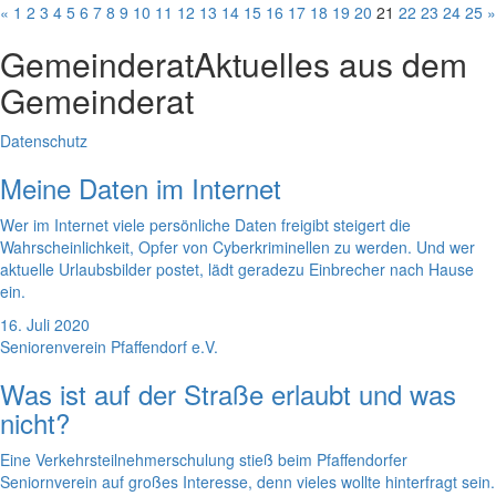
«
1
2
3
4
5
6
7
8
9
10
11
12
13
14
15
16
17
18
19
20
21
22
23
24
25
»
Gemeinderat
Aktuelles aus dem
Gemeinderat
Datenschutz
Meine Daten im Internet
Wer im Internet viele persönliche Daten freigibt steigert die
Wahrscheinlichkeit, Opfer von Cyberkriminellen zu werden. Und wer
aktuelle Urlaubsbilder postet, lädt geradezu Einbrecher nach Hause
ein.
16. Juli 2020
Seniorenverein Pfaffendorf e.V.
Was ist auf der Straße erlaubt und was
nicht?
Eine Verkehrsteilnehmerschulung stieß beim Pfaffendorfer
Seniornverein auf großes Interesse, denn vieles wollte hinterfragt sein.