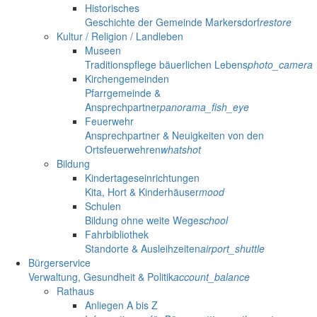
Historisches
Geschichte der Gemeinde Markersdorf
restore
Kultur / Religion / Landleben
Museen
Traditionspflege bäuerlichen Lebens
photo_camera
Kirchengemeinden
Pfarrgemeinde &
Ansprechpartner
panorama_fish_eye
Feuerwehr
Ansprechpartner & Neuigkeiten von den
Ortsfeuerwehren
whatshot
Bildung
Kindertageseinrichtungen
Kita, Hort & Kinderhäuser
mood
Schulen
Bildung ohne weite Wege
school
Fahrbibliothek
Standorte & Ausleihzeiten
airport_shuttle
Bürgerservice
Verwaltung, Gesundheit & Politik
account_balance
Rathaus
Anliegen A bis Z