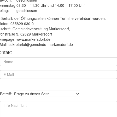
nnerstag:
08:30 – 11:30 Uhr und 14:00 – 17:00 Uhr
eitag:
geschlossen
ßerhalb der Öffnungszeiten können Termine vereinbart werden.
lefon: 035829 630-0
schrift: Gemeindeverwaltung Markersdorf,
rchstraße 3, 02829 Markersdorf
mepage: www.markersdorf.de
Mail: sekretariat@gemeinde-markersdorf.de
ontakt
Betreff: