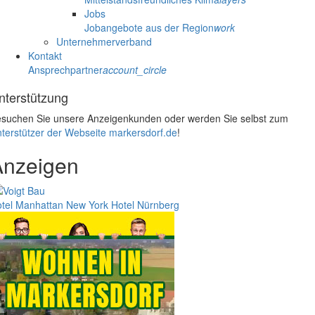
Jobs
Jobangebote aus der Region
work
Unternehmerverband
Kontakt
Ansprechpartner
account_circle
nterstützung
suchen Sie unsere Anzeigenkunden oder werden Sie selbst zum
terstützer der Webseite markersdorf.de
!
Anzeigen
tel Manhattan New York
Hotel Nürnberg