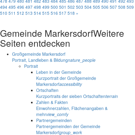
478
479
480
481
482
483
484
485
486
487
488
489
490
491
492
493
494
495
496
497
498
499
500
501
502
503
504
505
506
507
508
509
510
511
512
513
514
515
516
517
518
»
Gemeinde Markersdorf
Weitere
Seiten entdecken
Großgemeinde Markersdorf
Portrait, Landleben & Bildung
nature_people
Portrait
Leben in der Gemeinde
Kurzportrait der Großgemeinde
Markersdorf
accessibility
Ortschaften
Kurzportraits der sieben Ortschaften
terrain
Zahlen & Fakten
Einwohnerzahlen, Flächenangaben &
mehr
view_comfy
Partnergemeinden
Partnergemeinden der Gemeinde
Markersdorf
group_work