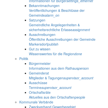
Informationen für Bürger
settings_ethernet
Bekanntmachungen
Veröffentlichungen & Beschlüsse der
Gemeinde
alarm_on
Satzungen
Gemeindliche Angelegenheiten &
sicherheitsrechtliche Erlasse
assignment
Ausschreibungen
Öffentliche Ausschreibungen der Gemeinde
Markersdorf
publish
Gut zu wissen
Wissenswertes für die Region
done
Politik
Bürgermeister
Informationen aus dem Rathaus
person
Gemeinderat
Mitglieder & Tagungen
supervisor_account
Ausschüsse
Termine
supervisor_account
Ortschaftsräte
Aktuelles aus den Ortschaften
people
Kommunale Verbände
Zweckverband Gewerbegebiet