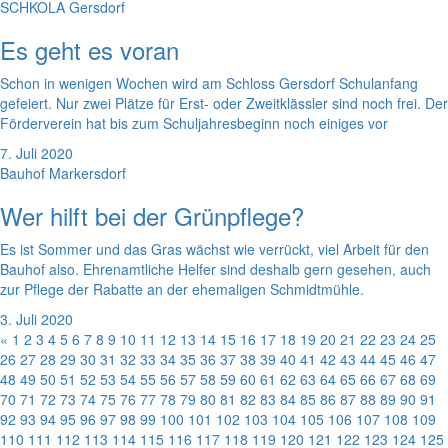
SCHKOLA Gersdorf
Es geht es voran
Schon in wenigen Wochen wird am Schloss Gersdorf Schulanfang
gefeiert. Nur zwei Plätze für Erst- oder Zweitklässler sind noch frei. Der
Förderverein hat bis zum Schuljahresbeginn noch einiges vor
7. Juli 2020
Bauhof Markersdorf
Wer hilft bei der Grünpflege?
Es ist Sommer und das Gras wächst wie verrückt, viel Arbeit für den
Bauhof also. Ehrenamtliche Helfer sind deshalb gern gesehen, auch
zur Pflege der Rabatte an der ehemaligen Schmidtmühle.
3. Juli 2020
«
1
2
3
4
5
6
7
8
9
10
11
12
13
14
15
16
17
18
19
20
21
22
23
24
25
26
27
28
29
30
31
32
33
34
35
36
37
38
39
40
41
42
43
44
45
46
47
48
49
50
51
52
53
54
55
56
57
58
59
60
61
62
63
64
65
66
67
68
69
70
71
72
73
74
75
76
77
78
79
80
81
82
83
84
85
86
87
88
89
90
91
92
93
94
95
96
97
98
99
100
101
102
103
104
105
106
107
108
109
110
111
112
113
114
115
116
117
118
119
120
121
122
123
124
125