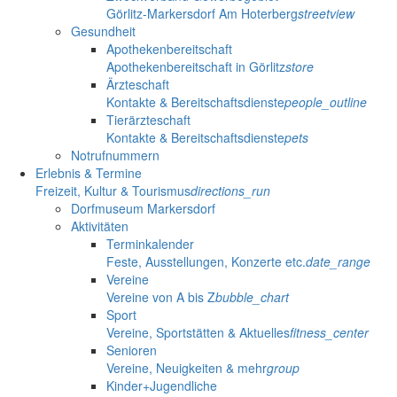
Görlitz-Markersdorf Am Hoterberg
streetview
Gesundheit
Apothekenbereitschaft
Apothekenbereitschaft in Görlitz
store
Ärzteschaft
Kontakte & Bereitschaftsdienste
people_outline
Tierärzteschaft
Kontakte & Bereitschaftsdienste
pets
Notrufnummern
Erlebnis & Termine
Freizeit, Kultur & Tourismus
directions_run
Dorfmuseum Markersdorf
Aktivitäten
Terminkalender
Feste, Ausstellungen, Konzerte etc.
date_range
Vereine
Vereine von A bis Z
bubble_chart
Sport
Vereine, Sportstätten & Aktuelles
fitness_center
Senioren
Vereine, Neuigkeiten & mehr
group
Kinder+Jugendliche