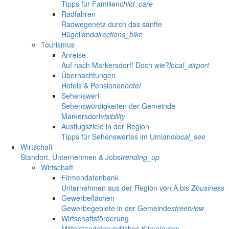
Tipps für Familien
child_care
Radfahren
Radwegenetz durch das sanfte
Hügelland
directions_bike
Tourismus
Anreise
Auf nach Markersdorf! Doch wie?
local_airport
Übernachtungen
Hotels & Pensionen
hotel
Sehenswert
Sehenswürdigkeiten der Gemeinde
Markersdorf
visibility
Ausflugsziele in der Region
Tipps für Sehenswertes im Umland
local_see
Wirtschaft
Standort, Unternehmen & Jobs
trending_up
Wirtschaft
Firmendatenbank
Unternehmen aus der Region von A bis Z
business
Gewerbeflächen
Gewerbegebiete in der Gemeinde
streetview
Wirtschaftsförderung
Mittelstandsfreundliches Klima
layers