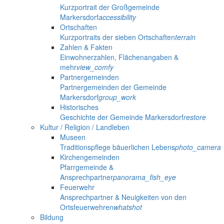
Kurzportrait der Großgemeinde
Markersdorf
accessibility
Ortschaften
Kurzportraits der sieben Ortschaften
terrain
Zahlen & Fakten
Einwohnerzahlen, Flächenangaben &
mehr
view_comfy
Partnergemeinden
Partnergemeinden der Gemeinde
Markersdorf
group_work
Historisches
Geschichte der Gemeinde Markersdorf
restore
Kultur / Religion / Landleben
Museen
Traditionspflege bäuerlichen Lebens
photo_camera
Kirchengemeinden
Pfarrgemeinde &
Ansprechpartner
panorama_fish_eye
Feuerwehr
Ansprechpartner & Neuigkeiten von den
Ortsfeuerwehren
whatshot
Bildung