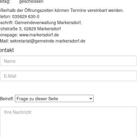
eitag:
geschlossen
ßerhalb der Öffnungszeiten können Termine vereinbart werden.
lefon: 035829 630-0
schrift: Gemeindeverwaltung Markersdorf,
rchstraße 3, 02829 Markersdorf
mepage: www.markersdorf.de
Mail: sekretariat@gemeinde-markersdorf.de
ontakt
Betreff: