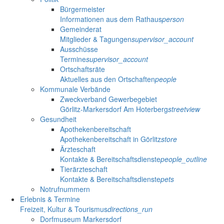
Bürgermeister
Informationen aus dem Rathaus
person
Gemeinderat
Mitglieder & Tagungen
supervisor_account
Ausschüsse
Termine
supervisor_account
Ortschaftsräte
Aktuelles aus den Ortschaften
people
Kommunale Verbände
Zweckverband Gewerbegebiet
Görlitz-Markersdorf Am Hoterberg
streetview
Gesundheit
Apothekenbereitschaft
Apothekenbereitschaft in Görlitz
store
Ärzteschaft
Kontakte & Bereitschaftsdienste
people_outline
Tierärzteschaft
Kontakte & Bereitschaftsdienste
pets
Notrufnummern
Erlebnis & Termine
Freizeit, Kultur & Tourismus
directions_run
Dorfmuseum Markersdorf