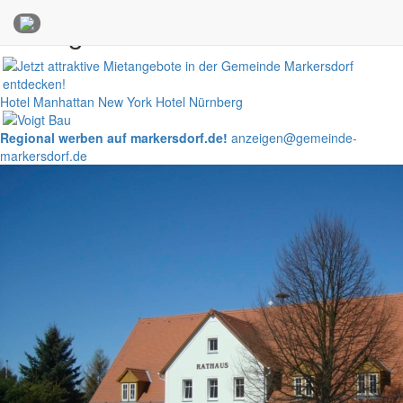
Anzeigen
Hotel Manhattan New York
Hotel Nürnberg
Regional werben auf markersdorf.de!
anzeigen@gemeinde-
markersdorf.de