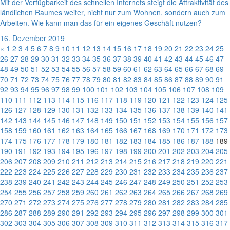
Mit der Verfügbarkeit des schnellen Internets steigt die Attraktivität des
ländlichen Raumes weiter, nicht nur zum Wohnen, sondern auch zum
Arbeiten. Wie kann man das für ein eigenes Geschäft nutzen?
16. Dezember 2019
«
1
2
3
4
5
6
7
8
9
10
11
12
13
14
15
16
17
18
19
20
21
22
23
24
25
26
27
28
29
30
31
32
33
34
35
36
37
38
39
40
41
42
43
44
45
46
47
48
49
50
51
52
53
54
55
56
57
58
59
60
61
62
63
64
65
66
67
68
69
70
71
72
73
74
75
76
77
78
79
80
81
82
83
84
85
86
87
88
89
90
91
92
93
94
95
96
97
98
99
100
101
102
103
104
105
106
107
108
109
110
111
112
113
114
115
116
117
118
119
120
121
122
123
124
125
126
127
128
129
130
131
132
133
134
135
136
137
138
139
140
141
142
143
144
145
146
147
148
149
150
151
152
153
154
155
156
157
158
159
160
161
162
163
164
165
166
167
168
169
170
171
172
173
174
175
176
177
178
179
180
181
182
183
184
185
186
187
188
189
190
191
192
193
194
195
196
197
198
199
200
201
202
203
204
205
206
207
208
209
210
211
212
213
214
215
216
217
218
219
220
221
222
223
224
225
226
227
228
229
230
231
232
233
234
235
236
237
238
239
240
241
242
243
244
245
246
247
248
249
250
251
252
253
254
255
256
257
258
259
260
261
262
263
264
265
266
267
268
269
270
271
272
273
274
275
276
277
278
279
280
281
282
283
284
285
286
287
288
289
290
291
292
293
294
295
296
297
298
299
300
301
302
303
304
305
306
307
308
309
310
311
312
313
314
315
316
317