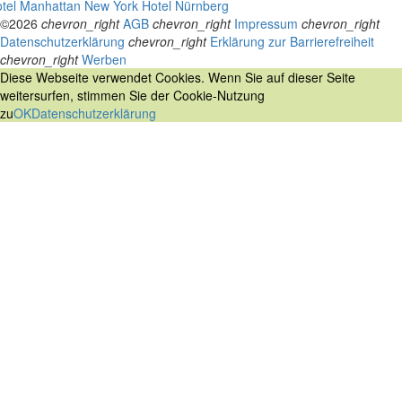
tel Manhattan New York
Hotel Nürnberg
©2026
chevron_right
AGB
chevron_right
Impressum
chevron_right
Datenschutzerklärung
chevron_right
Erklärung zur Barrierefreiheit
chevron_right
Werben
Diese Webseite verwendet Cookies. Wenn Sie auf dieser Seite
weitersurfen, stimmen Sie der Cookie-Nutzung
zu
OK
Datenschutzerklärung