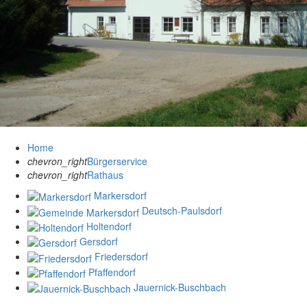
Home
chevron_right
Bürgerservice
chevron_right
Rathaus
Markersdorf
Deutsch-Paulsdorf
Holtendorf
Gersdorf
Friedersdorf
Pfaffendorf
Jauernick-Buschbach