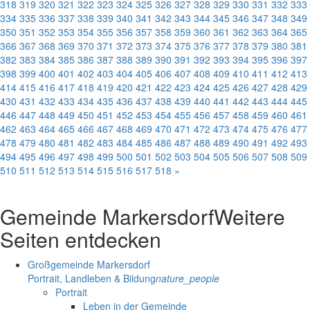
318
319
320
321
322
323
324
325
326
327
328
329
330
331
332
333
334
335
336
337
338
339
340
341
342
343
344
345
346
347
348
349
350
351
352
353
354
355
356
357
358
359
360
361
362
363
364
365
366
367
368
369
370
371
372
373
374
375
376
377
378
379
380
381
382
383
384
385
386
387
388
389
390
391
392
393
394
395
396
397
398
399
400
401
402
403
404
405
406
407
408
409
410
411
412
413
414
415
416
417
418
419
420
421
422
423
424
425
426
427
428
429
430
431
432
433
434
435
436
437
438
439
440
441
442
443
444
445
446
447
448
449
450
451
452
453
454
455
456
457
458
459
460
461
462
463
464
465
466
467
468
469
470
471
472
473
474
475
476
477
478
479
480
481
482
483
484
485
486
487
488
489
490
491
492
493
494
495
496
497
498
499
500
501
502
503
504
505
506
507
508
509
510
511
512
513
514
515
516
517
518
»
Gemeinde Markersdorf
Weitere
Seiten entdecken
Großgemeinde Markersdorf
Portrait, Landleben & Bildung
nature_people
Portrait
Leben in der Gemeinde