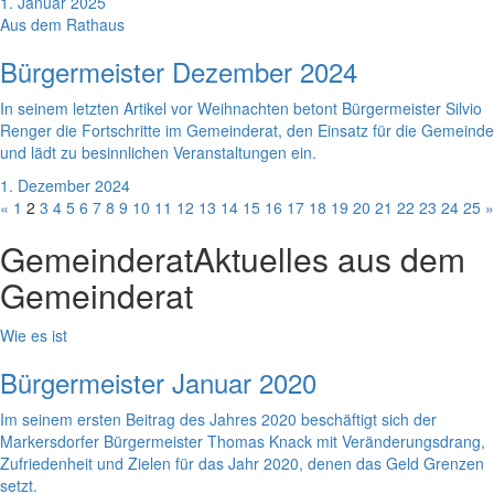
1. Januar 2025
Aus dem Rathaus
Bürgermeister Dezember 2024
In seinem letzten Artikel vor Weihnachten betont Bürgermeister Silvio
Renger die Fortschritte im Gemeinderat, den Einsatz für die Gemeinde
und lädt zu besinnlichen Veranstaltungen ein.
1. Dezember 2024
«
1
2
3
4
5
6
7
8
9
10
11
12
13
14
15
16
17
18
19
20
21
22
23
24
25
»
Gemeinderat
Aktuelles aus dem
Gemeinderat
Wie es ist
Bürgermeister Januar 2020
Im seinem ersten Beitrag des Jahres 2020 beschäftigt sich der
Markersdorfer Bürgermeister Thomas Knack mit Veränderungsdrang,
Zufriedenheit und Zielen für das Jahr 2020, denen das Geld Grenzen
setzt.