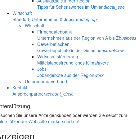
Ausflugsziele in der Region
Tipps für Sehenswertes im Umland
local_see
Wirtschaft
Standort, Unternehmen & Jobs
trending_up
Wirtschaft
Firmendatenbank
Unternehmen aus der Region von A bis Z
business
Gewerbeflächen
Gewerbegebiete in der Gemeinde
streetview
Wirtschaftsförderung
Mittelstandsfreundliches Klima
layers
Jobs
Jobangebote aus der Region
work
Unternehmerverband
Kontakt
Ansprechpartner
account_circle
nterstützung
suchen Sie unsere Anzeigenkunden oder werden Sie selbst zum
terstützer der Webseite markersdorf.de
!
Anzeigen