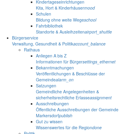
Kindertageseinrichtungen
Kita, Hort & Kinderhäuser
mood
Schulen
Bildung ohne weite Wege
school
Fahrbibliothek
Standorte & Ausleihzeiten
airport_shuttle
Bürgerservice
Verwaltung, Gesundheit & Politik
account_balance
Rathaus
Anliegen A bis Z
Informationen für Bürger
settings_ethernet
Bekanntmachungen
Veröffentlichungen & Beschlüsse der
Gemeinde
alarm_on
Satzungen
Gemeindliche Angelegenheiten &
sicherheitsrechtliche Erlasse
assignment
Ausschreibungen
Öffentliche Ausschreibungen der Gemeinde
Markersdorf
publish
Gut zu wissen
Wissenswertes für die Region
done
Politik