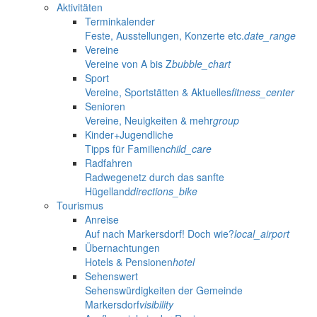
Aktivitäten
Terminkalender
Feste, Ausstellungen, Konzerte etc.
date_range
Vereine
Vereine von A bis Z
bubble_chart
Sport
Vereine, Sportstätten & Aktuelles
fitness_center
Senioren
Vereine, Neuigkeiten & mehr
group
Kinder+Jugendliche
Tipps für Familien
child_care
Radfahren
Radwegenetz durch das sanfte
Hügelland
directions_bike
Tourismus
Anreise
Auf nach Markersdorf! Doch wie?
local_airport
Übernachtungen
Hotels & Pensionen
hotel
Sehenswert
Sehenswürdigkeiten der Gemeinde
Markersdorf
visibility