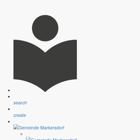
nsprechpartner, Öffnungszeiten und Informationen zu
sblatt” erfolgt sind.
ndlichen Raum werden aufgegriffen.
search
create
assignment