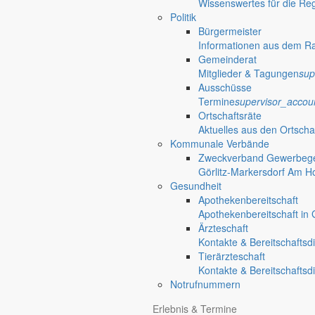
Wissenswertes für die Re
Politik
Bürgermeister
Informationen aus dem R
Gemeinderat
Mitglieder & Tagungen
sup
Ausschüsse
Termine
supervisor_accou
Ortschaftsräte
Aktuelles aus den Ortscha
Kommunale Verbände
Zweckverband Gewerbege
Görlitz-Markersdorf Am H
Gesundheit
Apothekenbereitschaft
Apothekenbereitschaft in G
Ärzteschaft
Kontakte & Bereitschaftsd
Tierärzteschaft
Kontakte & Bereitschaftsd
Notrufnummern
Erlebnis & Termine