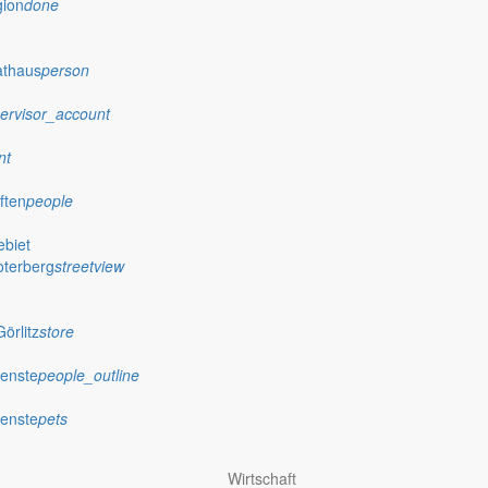
gion
done
athaus
person
ervisor_account
nt
ften
people
biet
oterberg
streetview
örlitz
store
ienste
people_outline
ienste
pets
Wirtschaft