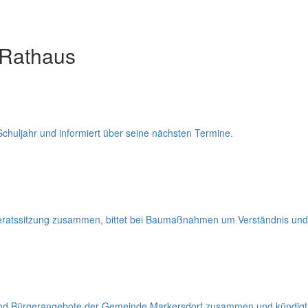
 Rathaus
Schuljahr und informiert über seine nächsten Termine.
deratssitzung zusammen, bittet bei Baumaßnahmen um Verständnis und 
e und Bürgerangebote der Gemeinde Markersdorf zusammen und kündigt 