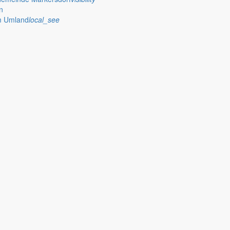
n
im Umland
local_see
 stellt das Rathaus Markersdorf viele Informationen online bereit. A
on Veröffentlichungen, die amtlich im “Schöpsboten – Dorfzeitung & Amt
dorfer Kirchtürme hinaus und Belange der Region und des Lebens im lä
och aufgenommen werden sollte!
publish