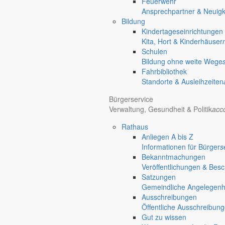
Feuerwehr
Ansprechpartner & Neuigk
Bildung
Kindertageseinrichtungen
Kita, Hort & Kinderhäuser
Schulen
Bildung ohne weite Wege
Fahrbibliothek
Standorte & Ausleihzeiten
Bürgerservice
Verwaltung, Gesundheit & Politik
acc
Rathaus
Anliegen A bis Z
Informationen für Bürger
s
Bekanntmachungen
Veröffentlichungen & Bes
Satzungen
Gemeindliche Angelegenhei
Ausschreibungen
Öffentliche Ausschreibun
Gut zu wissen