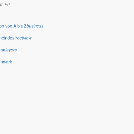
ng_up
n von A bis Z
business
meinde
streetview
ima
layers
on
work