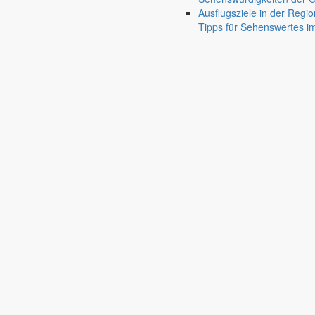
Gersdorf
Ausflugsziele in der Regio
Tipps für Sehenswertes 
Friedersdorf
Pfaffendorf
Jauernick-Buschbach
Rathaus
Informationen aus dem Rathaus
Früher musste man wegen jeder Angelegenheit “uff de Gemeende”, heute
unterschiedlichen Anliegen finden Sie hier ebenso wie die Wiedergabe v
In der Rubrik “Rathaus” geht der Blick etwas weiter über die Markers
Reichen Sie gern Vorschläge ein, was unter “Anliegen von A bis Z” n
settings_ethernet
alarm_on