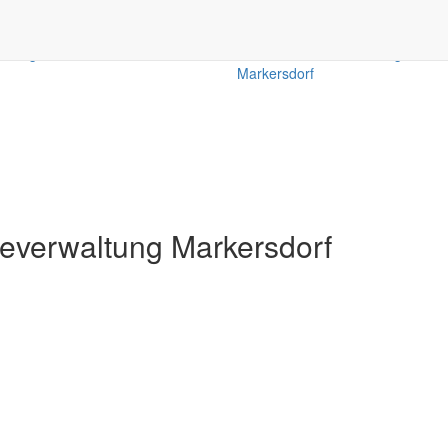
achungen
Ausschreibungen
iedergabe amtlicher
Öffentliche Ausschreibungen de
Markersdorf
verwaltung Markersdorf