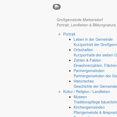
Anzeigen
Großgemeinde Markersdorf
Portrait, Landleben & Bildung
nature
Hotel Manhattan New York
Hotel Nürnberg
Portrait
Regional werben auf markersdorf.de!
anzeigen@gemeinde-markers
Leben in der Gemeinde
Kurzportrait der Großgem
Home
Ortschaften
chevron_right
Bürgerservice
Kurzportraits der sieben 
chevron_right
Rathaus
Zahlen & Fakten
Einwohnerzahlen, Fläche
Partnergemeinden
Partnergemeinden der Ge
Historisches
Geschichte der Gemeinde
Kultur / Religion / Landleben
Museen
Traditionspflege bäuerlic
Kirchengemeinden
Pfarrgemeinde & Ansprec