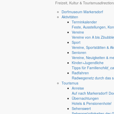
Freizeit, Kultur & Tourismus
directio
Dorfmuseum Markersdorf
Aktivitäten
Terminkalender
Feste, Ausstellungen, Kon
Vereine
Vereine von A bis Z
bubble
Sport
Vereine, Sportstätten & Ak
Senioren
Vereine, Neuigkeiten & m
Kinder+Jugendliche
Tipps für Familien
child_ca
Radfahren
Radwegenetz durch das s
Tourismus
Anreise
Markersdorf
Auf nach Markersdorf! Do
Deutsch-Paulsdorf
Übernachtungen
Holtendorf
Hotels & Pensionen
hotel
Sehenswert
Sehenswürdigkeiten der 