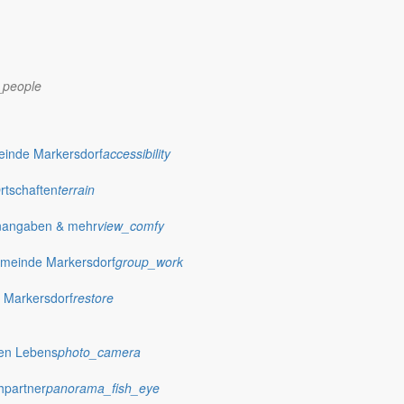
_people
dorf.de
einde Markersdorf
accessibility
Ortschaften
terrain
nangaben & mehr
view_comfy
meinde Markersdorf
group_work
 Markersdorf
restore
hen Lebens
photo_camera
hpartner
panorama_fish_eye