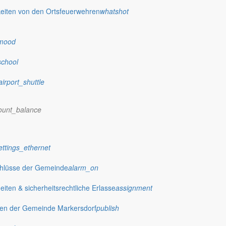
eiten von den Ortsfeuerwehren
whatshot
mood
school
airport_shuttle
ount_balance
ettings_ethernet
chlüsse der Gemeinde
alarm_on
ten & sicherheitsrechtliche Erlasse
assignment
gen der Gemeinde Markersdorf
publish