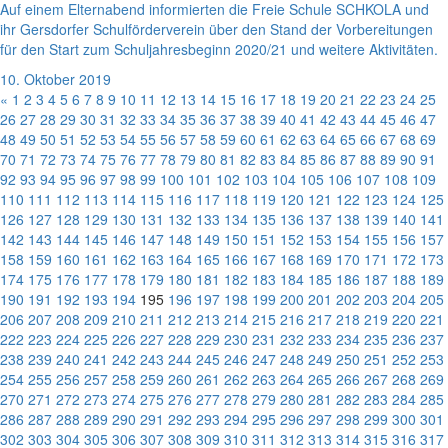
Auf einem Elternabend informierten die Freie Schule SCHKOLA und
ihr Gersdorfer Schulförderverein über den Stand der Vorbereitungen
für den Start zum Schuljahresbeginn 2020/21 und weitere Aktivitäten.
10. Oktober 2019
«
1
2
3
4
5
6
7
8
9
10
11
12
13
14
15
16
17
18
19
20
21
22
23
24
25
26
27
28
29
30
31
32
33
34
35
36
37
38
39
40
41
42
43
44
45
46
47
48
49
50
51
52
53
54
55
56
57
58
59
60
61
62
63
64
65
66
67
68
69
70
71
72
73
74
75
76
77
78
79
80
81
82
83
84
85
86
87
88
89
90
91
92
93
94
95
96
97
98
99
100
101
102
103
104
105
106
107
108
109
110
111
112
113
114
115
116
117
118
119
120
121
122
123
124
125
126
127
128
129
130
131
132
133
134
135
136
137
138
139
140
141
142
143
144
145
146
147
148
149
150
151
152
153
154
155
156
157
158
159
160
161
162
163
164
165
166
167
168
169
170
171
172
173
174
175
176
177
178
179
180
181
182
183
184
185
186
187
188
189
190
191
192
193
194
195
196
197
198
199
200
201
202
203
204
205
206
207
208
209
210
211
212
213
214
215
216
217
218
219
220
221
222
223
224
225
226
227
228
229
230
231
232
233
234
235
236
237
238
239
240
241
242
243
244
245
246
247
248
249
250
251
252
253
254
255
256
257
258
259
260
261
262
263
264
265
266
267
268
269
270
271
272
273
274
275
276
277
278
279
280
281
282
283
284
285
286
287
288
289
290
291
292
293
294
295
296
297
298
299
300
301
302
303
304
305
306
307
308
309
310
311
312
313
314
315
316
317