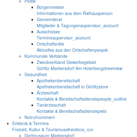
Politik
Bürgermeister
Informationen aus dem Rathaus
person
Gemeinderat
Mitglieder & Tagungen
supervisor_account
Ausschüsse
Termine
supervisor_account
Ortschaftsräte
Aktuelles aus den Ortschaften
people
Kommunale Verbände
Zweckverband Gewerbegebiet
Görlitz-Markersdorf Am Hoterberg
streetview
Gesundheit
Apothekenbereitschaft
Apothekenbereitschaft in Görlitz
store
Ärzteschaft
Kontakte & Bereitschaftsdienste
people_outline
Tierärzteschaft
Kontakte & Bereitschaftsdienste
pets
Notrufnummern
Erlebnis & Termine
Freizeit, Kultur & Tourismus
directions_run
Dorfmuseum Markersdorf