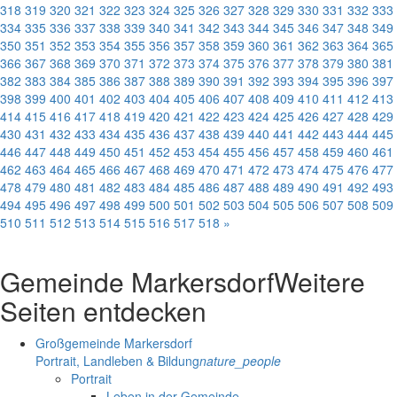
318
319
320
321
322
323
324
325
326
327
328
329
330
331
332
333
334
335
336
337
338
339
340
341
342
343
344
345
346
347
348
349
350
351
352
353
354
355
356
357
358
359
360
361
362
363
364
365
366
367
368
369
370
371
372
373
374
375
376
377
378
379
380
381
382
383
384
385
386
387
388
389
390
391
392
393
394
395
396
397
398
399
400
401
402
403
404
405
406
407
408
409
410
411
412
413
414
415
416
417
418
419
420
421
422
423
424
425
426
427
428
429
430
431
432
433
434
435
436
437
438
439
440
441
442
443
444
445
446
447
448
449
450
451
452
453
454
455
456
457
458
459
460
461
462
463
464
465
466
467
468
469
470
471
472
473
474
475
476
477
478
479
480
481
482
483
484
485
486
487
488
489
490
491
492
493
494
495
496
497
498
499
500
501
502
503
504
505
506
507
508
509
510
511
512
513
514
515
516
517
518
»
Gemeinde Markersdorf
Weitere
Seiten entdecken
Großgemeinde Markersdorf
Portrait, Landleben & Bildung
nature_people
Portrait
Leben in der Gemeinde