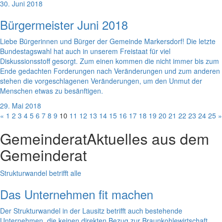
30. Juni 2018
Bürgermeister Juni 2018
Liebe Bürgerinnen und Bürger der Gemeinde Markersdorf! Die letzte
Bundestagswahl hat auch in unserem Freistaat für viel
Diskussionsstoff gesorgt. Zum einen kommen die nicht immer bis zum
Ende gedachten Forderungen nach Veränderungen und zum anderen
stehen die vorgeschlagenen Veränderungen, um den Unmut der
Menschen etwas zu besänftigen.
29. Mai 2018
«
1
2
3
4
5
6
7
8
9
10
11
12
13
14
15
16
17
18
19
20
21
22
23
24
25
»
Gemeinderat
Aktuelles aus dem
Gemeinderat
Strukturwandel betrifft alle
Das Unternehmen fit machen
Der Strukturwandel in der Lausitz betrifft auch bestehende
Unternehmen, die keinen direkten Bezug zur Braunkohlewirtschaft