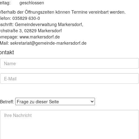
eitag:
geschlossen
ßerhalb der Öffnungszeiten können Termine vereinbart werden.
lefon: 035829 630-0
schrift: Gemeindeverwaltung Markersdorf,
rchstraße 3, 02829 Markersdorf
mepage: www.markersdorf.de
Mail: sekretariat@gemeinde-markersdorf.de
ontakt
Betreff: