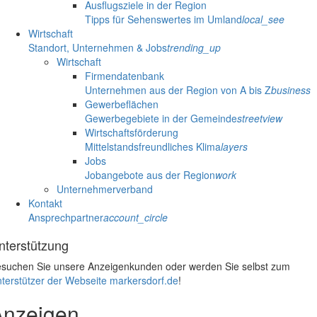
Ausflugsziele in der Region
Tipps für Sehenswertes im Umland
local_see
Wirtschaft
Standort, Unternehmen & Jobs
trending_up
Wirtschaft
Firmendatenbank
Unternehmen aus der Region von A bis Z
business
Gewerbeflächen
Gewerbegebiete in der Gemeinde
streetview
Wirtschaftsförderung
Mittelstandsfreundliches Klima
layers
Jobs
Jobangebote aus der Region
work
Unternehmerverband
Kontakt
Ansprechpartner
account_circle
nterstützung
suchen Sie unsere Anzeigenkunden oder werden Sie selbst zum
terstützer der Webseite markersdorf.de
!
Anzeigen