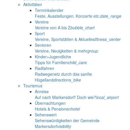
Aktivitäten
Terminkalender
Feste, Ausstellungen, Konzerte etc.
date_range
Vereine
Vereine von A bis Z
bubble_chart
Sport
Vereine, Sportstätten & Aktuelles
fitness_center
Senioren
Vereine, Neuigkeiten & mehr
group
Kinder+Jugendliche
Tipps für Familien
child_care
Radfahren
Radwegenetz durch das sanfte
Hügelland
directions_bike
Tourismus
Anreise
Auf nach Markersdorf! Doch wie?
local_airport
Übernachtungen
Hotels & Pensionen
hotel
Sehenswert
Sehenswürdigkeiten der Gemeinde
Markersdorf
visibility