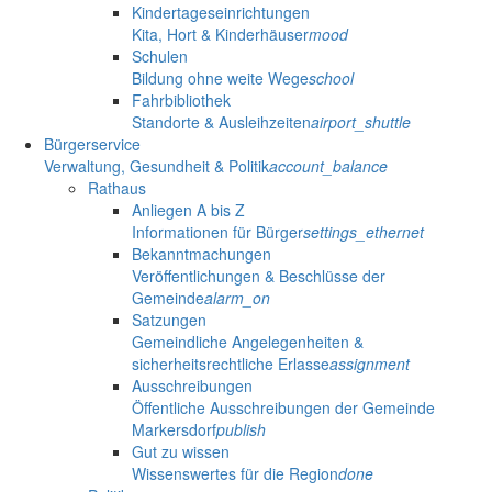
Kindertageseinrichtungen
Kita, Hort & Kinderhäuser
mood
Schulen
Bildung ohne weite Wege
school
Fahrbibliothek
Standorte & Ausleihzeiten
airport_shuttle
Bürgerservice
Verwaltung, Gesundheit & Politik
account_balance
Rathaus
Anliegen A bis Z
Informationen für Bürger
settings_ethernet
Bekanntmachungen
Veröffentlichungen & Beschlüsse der
Gemeinde
alarm_on
Satzungen
Gemeindliche Angelegenheiten &
sicherheitsrechtliche Erlasse
assignment
Ausschreibungen
Öffentliche Ausschreibungen der Gemeinde
Markersdorf
publish
Gut zu wissen
Wissenswertes für die Region
done