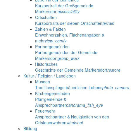
Kurzportrait der Großgemeinde
Markersdorf
accessibility
Ortschaften
Kurzportraits der sieben Ortschaften
terrain
Zahlen & Fakten
Einwohnerzahlen, Flächenangaben &
mehr
view_comfy
Partnergemeinden
Partnergemeinden der Gemeinde
Markersdorf
group_work
Historisches
Geschichte der Gemeinde Markersdorf
restore
Kultur / Religion / Landleben
Museen
Traditionspflege bäuerlichen Lebens
photo_camera
Kirchengemeinden
Pfarrgemeinde &
Ansprechpartner
panorama_fish_eye
Feuerwehr
Ansprechpartner & Neuigkeiten von den
Ortsfeuerwehren
whatshot
Bildung