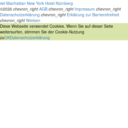
tel Manhattan New York
Hotel Nürnberg
©2026
chevron_right
AGB
chevron_right
Impressum
chevron_right
Datenschutzerklärung
chevron_right
Erklärung zur Barrierefreiheit
chevron_right
Werben
Diese Webseite verwendet Cookies. Wenn Sie auf dieser Seite
weitersurfen, stimmen Sie der Cookie-Nutzung
zu
OK
Datenschutzerklärung