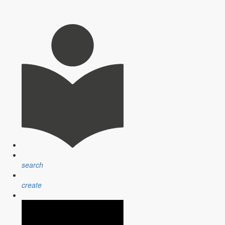
 wieder auf den Schulbeginn vor, denn die Ferien neigen sich dem Ende
ndewahlleiter Hans-Jürgen Rothe bedanken. Es gab bisher keine
neuen Gemeinderat vereidigen, die Ortsvorsteher bestellen und die
den wir dieses Mal die Scheune im Dorfmuseum gegen den Rathaussaal
search
create
erinitiativen und -vereinigungen bestimmen das Bild in den