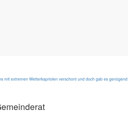
haben, in eine absolute Sackgasse geraten zu sein? Fast jeder kennt d
 sind es Kleinigkeiten, die es gar nicht wert sind, überhaupt darüber
n "wunderschönsten" Streit heraufbeschworen hat. Und dann kostet es n
einen Partner der nachgibt, oder ein Partner findet treffende Argumente
eistens ist der Wille zum Erhalt der Gemeinschaft Anlass genug nac
nach gemeinsamen Lösungen zu suchen.
uns mit extremen Wetterkapriolen verschont und doch gab es genügend
Gemeinderat