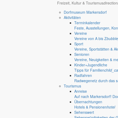
Freizeit, Kultur & Tourismus
directio
24. Dezember 2009
Dorfmuseum Markersdorf
Bürgermeister Dezember 2009
Aktivitäten
Terminkalender
Leute, wie die Zeit vergeht. Schon wieder ist ein Jahr fast vorbei und d
Feste, Ausstellungen, Kon
Vereine
1. Dezember 2009
Vereine von A bis Z
bubble
Sport
Bürgermeister November 2009
Vereine, Sportstätten & Ak
Senioren
Der Monat November wird hauptsächlich von der Diskussion zum Haus
Vereine, Neuigkeiten & m
schon auf den öffentlichen Tagesordnungen und es ist erfreulich, das
Kinder+Jugendliche
2. November 2009
Tipps für Familien
child_ca
Radfahren
Bürgermeister Oktober 2009
Radwegenetz durch das s
Tourismus
Wie wichtig ist die Wirtschaft für eine Kommune? Ich denke, wenn man s
Anreise
Auf nach Markersdorf! Do
1. Oktober 2009
Übernachtungen
Bürgermeister September 2009
Hotels & Pensionen
hotel
Sehenswert
Nach Bestätigung der Ergebnisse der Kommunalwahlen fand am 06. Aug
Sehenswürdigkeiten der 