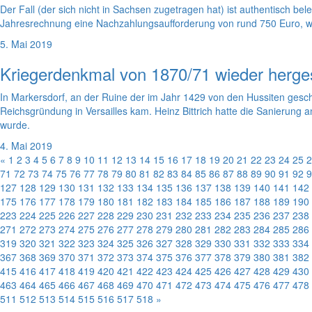
Der Fall (der sich nicht in Sachsen zugetragen hat) ist authentisch bel
Jahresrechnung eine Nachzahlungsaufforderung von rund 750 Euro, wa
5. Mai 2019
Kriegerdenkmal von 1870/71 wieder herges
In Markersdorf, an der Ruine der im Jahr 1429 von den Hussiten gesch
Reichsgründung in Versailles kam. Heinz Bittrich hatte die Sanierung
wurde.
4. Mai 2019
«
1
2
3
4
5
6
7
8
9
10
11
12
13
14
15
16
17
18
19
20
21
22
23
24
25
2
71
72
73
74
75
76
77
78
79
80
81
82
83
84
85
86
87
88
89
90
91
92
9
127
128
129
130
131
132
133
134
135
136
137
138
139
140
141
142
175
176
177
178
179
180
181
182
183
184
185
186
187
188
189
190
223
224
225
226
227
228
229
230
231
232
233
234
235
236
237
238
271
272
273
274
275
276
277
278
279
280
281
282
283
284
285
286
319
320
321
322
323
324
325
326
327
328
329
330
331
332
333
334
367
368
369
370
371
372
373
374
375
376
377
378
379
380
381
382
415
416
417
418
419
420
421
422
423
424
425
426
427
428
429
430
463
464
465
466
467
468
469
470
471
472
473
474
475
476
477
478
511
512
513
514
515
516
517
518
»