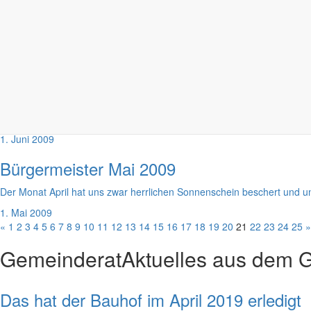
Bürgermeister Juni 2009
Wer war nicht schon einmal in der ungemütlichen Lage, das Gefühl zu 
Partners, seines Nachbarn oder eines anderen Menschen zuzieht. Meist
verstreichen lässt, verhärten sich die Fronten so stark, dass man de
wieder zu glätten. In einer gut funktionierenden Familie gibt es immer 
der Gemeinschaft Menschen, die schlichtend dazwischen gehen und m
in die Lage versetzt, Probleme nicht zu groß werden zu lassen und 
1. Juni 2009
Bürgermeister Mai 2009
Der Monat April hat uns zwar herrlichen Sonnenschein beschert und 
1. Mai 2009
«
1
2
3
4
5
6
7
8
9
10
11
12
13
14
15
16
17
18
19
20
21
22
23
24
25
»
Gemeinderat
Aktuelles aus dem 
Das hat der Bauhof im April 2019 erledigt