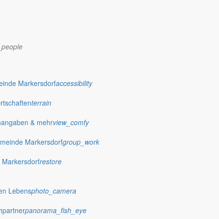
_people
dorf.de
einde Markersdorf
accessibility
Ortschaften
terrain
nangaben & mehr
view_comfy
meinde Markersdorf
group_work
 Markersdorf
restore
hen Lebens
photo_camera
hpartner
panorama_fish_eye