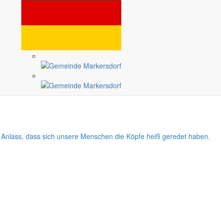
ie Situation, wenn man sich meist völlig ungewollt den Unmut seines
 zu reden. Doch wenn man diese Möglichkeit, darüber zu reden, achtlos
icht nur Überwindung, sondern meist auch sehr viel Kraft, die Wogen
, die schnell zum Einlenken bewegen. Oft gibt es in der Familie oder in
hzudenken. Immer ist es aber das gemeinsame Gespräch, welches uns
 Anlass, dass sich unsere Menschen die Köpfe heiß geredet haben.