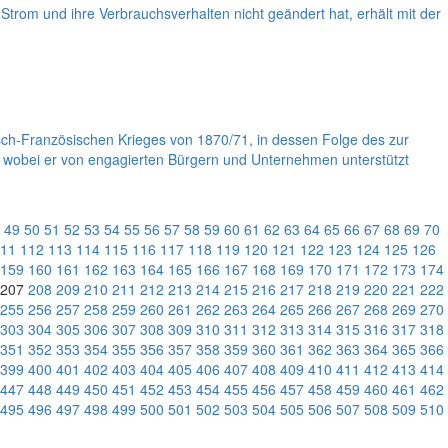
n Strom und ihre Verbrauchsverhalten nicht geändert hat, erhält mit der
tsch-Französischen Krieges von 1870/71, in dessen Folge des zur
n, wobei er von engagierten Bürgern und Unternehmen unterstützt
49
50
51
52
53
54
55
56
57
58
59
60
61
62
63
64
65
66
67
68
69
70
11
112
113
114
115
116
117
118
119
120
121
122
123
124
125
126
159
160
161
162
163
164
165
166
167
168
169
170
171
172
173
174
207
208
209
210
211
212
213
214
215
216
217
218
219
220
221
222
255
256
257
258
259
260
261
262
263
264
265
266
267
268
269
270
303
304
305
306
307
308
309
310
311
312
313
314
315
316
317
318
351
352
353
354
355
356
357
358
359
360
361
362
363
364
365
366
399
400
401
402
403
404
405
406
407
408
409
410
411
412
413
414
447
448
449
450
451
452
453
454
455
456
457
458
459
460
461
462
495
496
497
498
499
500
501
502
503
504
505
506
507
508
509
510