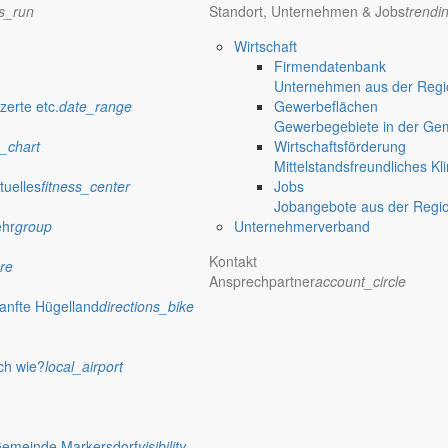
ns_run
Standort, Unternehmen & Jobs
trendi
Wirtschaft
Firmendatenbank
Unternehmen aus der Regio
as Weihnachtsfest steht vor der Tür. Damit ist auch wieder einmal Zeit, i
zerte etc.
date_range
Gewerbeflächen
Gewerbegebiete in der Ge
_chart
Wirtschaftsförderung
Mittelstandsfreundliches Kl
tuelles
fitness_center
Jobs
Jobangebote aus der Regi
halt der Gemeinde für das Jahr 2010 geprägt sein. In den Ausschus
ehr
group
Unternehmerverband
s in der Gemeinderatssitzung am 15.10.2009 auch ein Bürger die Geleg
Kontakt
re
Ansprechpartner
account_circle
anfte Hügelland
directions_bike
ich die Frage überhaupt stellt, dann hat man schon zu viel an der Bede
ch wie?
local_airport
ust 2009 die konstituierende Sitzung des Gemeinderates statt.
Gemeinde Markersdorf
visibility