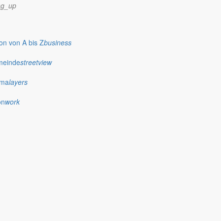
ng_up
n von A bis Z
business
nne zu halten. Zeit, sich die Frage zu stellen, wie war das Jahr.
meinde
streetview
ima
layers
on
work
ssitzungen und im Gemeinderat im Monat Oktober stand das Thema
enheit wahrnahm und der Diskussion folgte.
utung der Wirtschaft für die öffentlichen Haushalte gezweifelt.