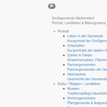
Anzeigen
Großgemeinde Markersdorf
Hotel Manhattan New York
Hotel Nürnberg
Portrait, Landleben & Bildung
nature
Portrait
Regional werben auf markersdorf.de!
anzeigen@gemeinde-markers
Leben in der Gemeinde
Kurzportrait der Großgem
Home
Ortschaften
chevron_right
Bürgerservice
Kurzportraits der sieben 
chevron_right
Rathaus
Zahlen & Fakten
Markersdorf
Einwohnerzahlen, Fläche
Deutsch-Paulsdorf
Partnergemeinden
Holtendorf
Partnergemeinden der Ge
Gersdorf
Historisches
Geschichte der Gemeinde
Friedersdorf
Kultur / Religion / Landleben
Pfaffendorf
Museen
Jauernick-Buschbach
Traditionspflege bäuerlic
Kirchengemeinden
Rathaus
Pfarrgemeinde & Ansprec