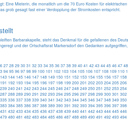
egt: Eine Mieterin, die monatlich um die 70 Euro Kosten für elektrische
s grob gesagt fast einer Verdopplung der Stromkosten entspricht.
tellt
leiften Barbarakapelle, steht das Denkmal für die gefallenen des Deu
 angeregt und der Ortschaftsrat Markersdorf den Gedanken aufgegriffe
6
27
28
29
30
31
32
33
34
35
36
37
38
39
40
41
42
43
44
45
46
47
48
3
94
95
96
97
98
99
100
101
102
103
104
105
106
107
108
109
110
1
143
144
145
146
147
148
149
150
151
152
153
154
155
156
157
158
191
192
193
194
195
196
197
198
199
200
201
202
203
204
205
206
239
240
241
242
243
244
245
246
247
248
249
250
251
252
253
254
287
288
289
290
291
292
293
294
295
296
297
298
299
300
301
302
335
336
337
338
339
340
341
342
343
344
345
346
347
348
349
350
383
384
385
386
387
388
389
390
391
392
393
394
395
396
397
398
431
432
433
434
435
436
437
438
439
440
441
442
443
444
445
446
479
480
481
482
483
484
485
486
487
488
489
490
491
492
493
494