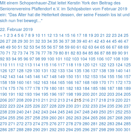
Mit einem Schopenhauer-Zitat leitet Kerstin York den Beitrag des
Seniorenvereins Pfaffendorf e.V. im Schöpsboten vom Februar 2019
ein: "Das Alter hat die Heiterkeit dessen, der seine Fesseln los ist und
sich nun frei bewegt..."
22. Februar 2019
«
1
2
3
4
5
6
7
8
9
10
11
12
13
14
15
16
17
18
19
20
21
22
23
24
25
26
27
28
29
30
31
32
33
34
35
36
37
38
39
40
41
42
43
44
45
46
47
48
49
50
51
52
53
54
55
56
57
58
59
60
61
62
63
64
65
66
67
68
69
70
71
72
73
74
75
76
77
78
79
80
81
82
83
84
85
86
87
88
89
90
91
92
93
94
95
96
97
98
99
100
101
102
103
104
105
106
107
108
109
110
111
112
113
114
115
116
117
118
119
120
121
122
123
124
125
126
127
128
129
130
131
132
133
134
135
136
137
138
139
140
141
142
143
144
145
146
147
148
149
150
151
152
153
154
155
156
157
158
159
160
161
162
163
164
165
166
167
168
169
170
171
172
173
174
175
176
177
178
179
180
181
182
183
184
185
186
187
188
189
190
191
192
193
194
195
196
197
198
199
200
201
202
203
204
205
206
207
208
209
210
211
212
213
214
215
216
217
218
219
220
221
222
223
224
225
226
227
228
229
230
231
232
233
234
235
236
237
238
239
240
241
242
243
244
245
246
247
248
249
250
251
252
253
254
255
256
257
258
259
260
261
262
263
264
265
266
267
268
269
270
271
272
273
274
275
276
277
278
279
280
281
282
283
284
285
286
287
288
289
290
291
292
293
294
295
296
297
298
299
300
301