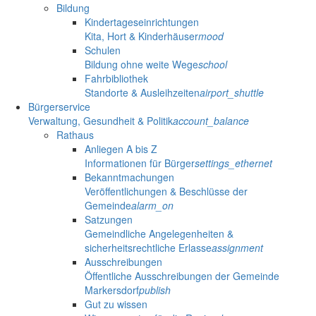
Bildung
Kindertageseinrichtungen
Kita, Hort & Kinderhäuser
mood
Schulen
Bildung ohne weite Wege
school
Fahrbibliothek
Standorte & Ausleihzeiten
airport_shuttle
Bürgerservice
Verwaltung, Gesundheit & Politik
account_balance
Rathaus
Anliegen A bis Z
Informationen für Bürger
settings_ethernet
Bekanntmachungen
Veröffentlichungen & Beschlüsse der
Gemeinde
alarm_on
Satzungen
Gemeindliche Angelegenheiten &
sicherheitsrechtliche Erlasse
assignment
Ausschreibungen
Öffentliche Ausschreibungen der Gemeinde
Markersdorf
publish
Gut zu wissen