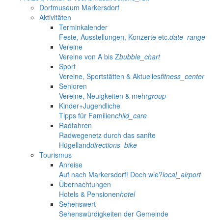
Dorfmuseum Markersdorf
Aktivitäten
Terminkalender
Feste, Ausstellungen, Konzerte etc.
date_range
Vereine
Vereine von A bis Z
bubble_chart
Sport
Vereine, Sportstätten & Aktuelles
fitness_center
Senioren
Vereine, Neuigkeiten & mehr
group
Kinder+Jugendliche
Tipps für Familien
child_care
Radfahren
Radwegenetz durch das sanfte
Hügelland
directions_bike
Tourismus
Anreise
Auf nach Markersdorf! Doch wie?
local_airport
Übernachtungen
Hotels & Pensionen
hotel
Sehenswert
Sehenswürdigkeiten der Gemeinde