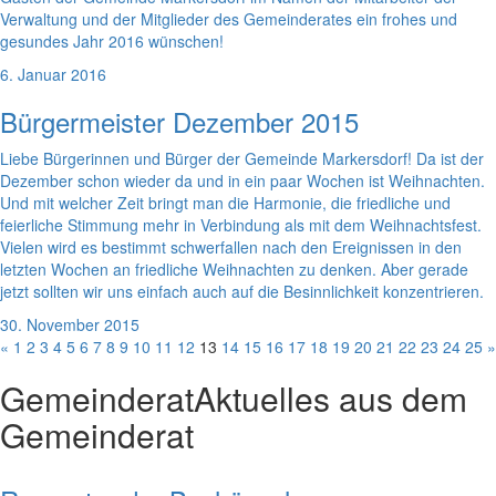
Verwaltung und der Mitglieder des Gemeinderates ein frohes und
gesundes Jahr 2016 wünschen!
6. Januar 2016
Bürgermeister Dezember 2015
Liebe Bürgerinnen und Bürger der Gemeinde Markersdorf! Da ist der
Dezember schon wieder da und in ein paar Wochen ist Weihnachten.
Und mit welcher Zeit bringt man die Harmonie, die friedliche und
feierliche Stimmung mehr in Verbindung als mit dem Weihnachtsfest.
Vielen wird es bestimmt schwerfallen nach den Ereignissen in den
letzten Wochen an friedliche Weihnachten zu denken. Aber gerade
jetzt sollten wir uns einfach auch auf die Besinnlichkeit konzentrieren.
30. November 2015
«
1
2
3
4
5
6
7
8
9
10
11
12
13
14
15
16
17
18
19
20
21
22
23
24
25
»
Gemeinderat
Aktuelles aus dem
Gemeinderat