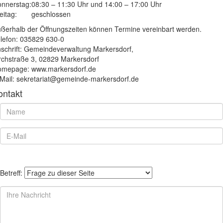
nnerstag:
08:30 – 11:30 Uhr und 14:00 – 17:00 Uhr
eitag:
geschlossen
ßerhalb der Öffnungszeiten können Termine vereinbart werden.
lefon: 035829 630-0
schrift: Gemeindeverwaltung Markersdorf,
rchstraße 3, 02829 Markersdorf
mepage: www.markersdorf.de
Mail: sekretariat@gemeinde-markersdorf.de
ontakt
Betreff: