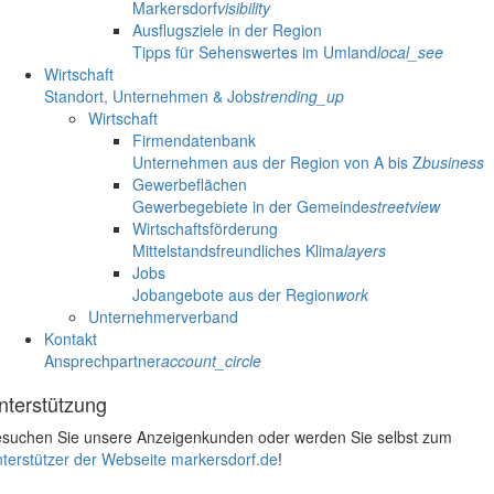
Markersdorf
visibility
Ausflugsziele in der Region
Tipps für Sehenswertes im Umland
local_see
Wirtschaft
Standort, Unternehmen & Jobs
trending_up
Wirtschaft
Firmendatenbank
Unternehmen aus der Region von A bis Z
business
Gewerbeflächen
Gewerbegebiete in der Gemeinde
streetview
Wirtschaftsförderung
Mittelstandsfreundliches Klima
layers
Jobs
Jobangebote aus der Region
work
Unternehmerverband
Kontakt
Ansprechpartner
account_circle
nterstützung
suchen Sie unsere Anzeigenkunden oder werden Sie selbst zum
terstützer der Webseite markersdorf.de
!