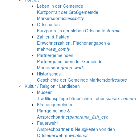
Leben in der Gemeinde
Kurzportrait der Großgemeinde
Markersdorf
accessibility
Ortschaften
Kurzportraits der sieben Ortschaften
terrain
Zahlen & Fakten
Einwohnerzahlen, Flächenangaben &
mehr
view_comfy
Partnergemeinden
Partnergemeinden der Gemeinde
Markersdorf
group_work
Historisches
Geschichte der Gemeinde Markersdorf
restore
Kultur / Religion / Landleben
Museen
Traditionspflege bäuerlichen Lebens
photo_camera
Kirchengemeinden
Pfarrgemeinde &
Ansprechpartner
panorama_fish_eye
Feuerwehr
Ansprechpartner & Neuigkeiten von den
Ortsfeuerwehren
whatshot