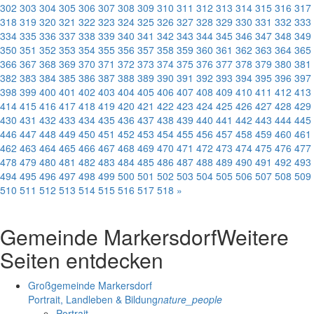
302
303
304
305
306
307
308
309
310
311
312
313
314
315
316
317
318
319
320
321
322
323
324
325
326
327
328
329
330
331
332
333
334
335
336
337
338
339
340
341
342
343
344
345
346
347
348
349
350
351
352
353
354
355
356
357
358
359
360
361
362
363
364
365
366
367
368
369
370
371
372
373
374
375
376
377
378
379
380
381
382
383
384
385
386
387
388
389
390
391
392
393
394
395
396
397
398
399
400
401
402
403
404
405
406
407
408
409
410
411
412
413
414
415
416
417
418
419
420
421
422
423
424
425
426
427
428
429
430
431
432
433
434
435
436
437
438
439
440
441
442
443
444
445
446
447
448
449
450
451
452
453
454
455
456
457
458
459
460
461
462
463
464
465
466
467
468
469
470
471
472
473
474
475
476
477
478
479
480
481
482
483
484
485
486
487
488
489
490
491
492
493
494
495
496
497
498
499
500
501
502
503
504
505
506
507
508
509
510
511
512
513
514
515
516
517
518
»
Gemeinde Markersdorf
Weitere
Seiten entdecken
Großgemeinde Markersdorf
Portrait, Landleben & Bildung
nature_people
Portrait