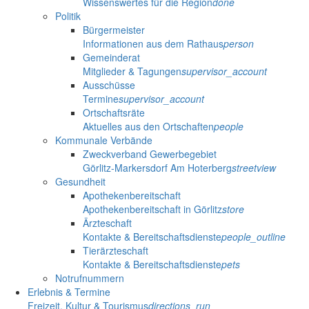
Wissenswertes für die Region
done
Politik
Bürgermeister
Informationen aus dem Rathaus
person
Gemeinderat
Mitglieder & Tagungen
supervisor_account
Ausschüsse
Termine
supervisor_account
Ortschaftsräte
Aktuelles aus den Ortschaften
people
Kommunale Verbände
Zweckverband Gewerbegebiet
Görlitz-Markersdorf Am Hoterberg
streetview
Gesundheit
Apothekenbereitschaft
Apothekenbereitschaft in Görlitz
store
Ärzteschaft
Kontakte & Bereitschaftsdienste
people_outline
Tierärzteschaft
Kontakte & Bereitschaftsdienste
pets
Notrufnummern
Erlebnis & Termine
Freizeit, Kultur & Tourismus
directions_run