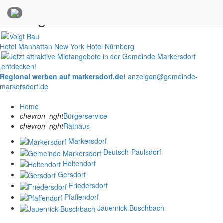
Anzeigen
Hotel Manhattan New York
Hotel Nürnberg
Regional werben auf markersdorf.de!
anzeigen@gemeinde-
markersdorf.de
Home
chevron_right
Bürgerservice
chevron_right
Rathaus
Markersdorf
Deutsch-Paulsdorf
Holtendorf
Gersdorf
Friedersdorf
Pfaffendorf
Jauernick-Buschbach