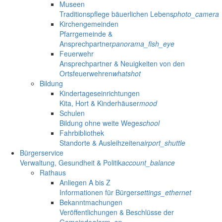
Museen
Traditionspflege bäuerlichen Lebens
photo_camera
Kirchengemeinden
Pfarrgemeinde &
Ansprechpartner
panorama_fish_eye
Feuerwehr
Ansprechpartner & Neuigkeiten von den
Ortsfeuerwehren
whatshot
Bildung
Kindertageseinrichtungen
Kita, Hort & Kinderhäuser
mood
Schulen
Bildung ohne weite Wege
school
Fahrbibliothek
Standorte & Ausleihzeiten
airport_shuttle
Bürgerservice
Verwaltung, Gesundheit & Politik
account_balance
Rathaus
Anliegen A bis Z
Informationen für Bürger
settings_ethernet
Bekanntmachungen
Veröffentlichungen & Beschlüsse der