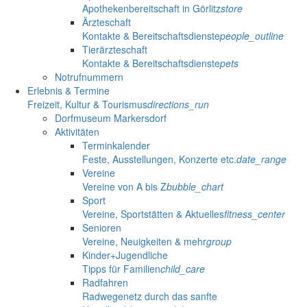
Apothekenbereitschaft in Görlitz
store
Ärzteschaft
Kontakte & Bereitschaftsdienste
people_outline
Tierärzteschaft
Kontakte & Bereitschaftsdienste
pets
Notrufnummern
Erlebnis & Termine
Freizeit, Kultur & Tourismus
directions_run
Dorfmuseum Markersdorf
Aktivitäten
Terminkalender
Feste, Ausstellungen, Konzerte etc.
date_range
Vereine
Vereine von A bis Z
bubble_chart
Sport
Vereine, Sportstätten & Aktuelles
fitness_center
Senioren
Vereine, Neuigkeiten & mehr
group
Kinder+Jugendliche
Tipps für Familien
child_care
Radfahren
Radwegenetz durch das sanfte