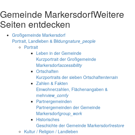
Gemeinde Markersdorf
Weitere
Seiten entdecken
Großgemeinde Markersdorf
Portrait, Landleben & Bildung
nature_people
Portrait
Leben in der Gemeinde
Kurzportrait der Großgemeinde
Markersdorf
accessibility
Ortschaften
Kurzportraits der sieben Ortschaften
terrain
Zahlen & Fakten
Einwohnerzahlen, Flächenangaben &
mehr
view_comfy
Partnergemeinden
Partnergemeinden der Gemeinde
Markersdorf
group_work
Historisches
Geschichte der Gemeinde Markersdorf
restore
Kultur / Religion / Landleben