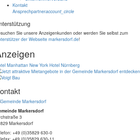
Kontakt
Ansprechpartner
account_circle
nterstützung
suchen Sie unsere Anzeigenkunden oder werden Sie selbst zum
terstützer der Webseite markersdorf.de
!
Anzeigen
tel Manhattan New York
Hotel Nürnberg
ontakt
emeinde Markersdorf
rchstraße 3
829 Markersdorf
lefon: +49 (0)35829 630-0
lefax: +49 (0)35829 630-11