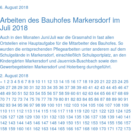
6. August 2018
Arbeiten des Bauhofes Markersdorf im
Juli 2018
Auch in den Monaten Juni/Juli war die Grasmahd in fast allen
Ortsteilen eine Hauptaufgabe für die Mitarbeiter des Bauhofes. So
wurden die entsprechenden Pflegearbeiten unter anderem auf dem
Schulgelände in Markersdorf, einschließlich Schulsportplatz, an den
Kindergärten Markersdorf und Jauernick-Buschbach sowie den
Gewerbegebieten Markersdorf und Hoterberg durchgeführt.
2. August 2018
«
1
2
3
4
5
6
7
8
9
10
11
12
13
14
15
16
17
18
19
20
21
22
23
24
25
26
27
28
29
30
31
32
33
34
35
36
37
38
39
40
41
42
43
44
45
46
47
48
49
50
51
52
53
54
55
56
57
58
59
60
61
62
63
64
65
66
67
68
69
70
71
72
73
74
75
76
77
78
79
80
81
82
83
84
85
86
87
88
89
90
91
92
93
94
95
96
97
98
99
100
101
102
103
104
105
106
107
108
109
110
111
112
113
114
115
116
117
118
119
120
121
122
123
124
125
126
127
128
129
130
131
132
133
134
135
136
137
138
139
140
141
142
143
144
145
146
147
148
149
150
151
152
153
154
155
156
157
158
159
160
161
162
163
164
165
166
167
168
169
170
171
172
173