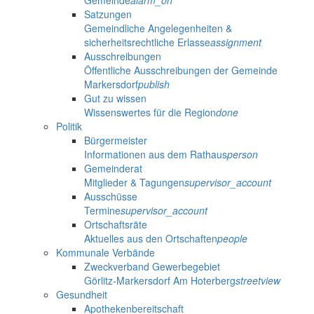
Gemeinde
alarm_on
Satzungen
Gemeindliche Angelegenheiten &
sicherheitsrechtliche Erlasse
assignment
Ausschreibungen
Öffentliche Ausschreibungen der Gemeinde
Markersdorf
publish
Gut zu wissen
Wissenswertes für die Region
done
Politik
Bürgermeister
Informationen aus dem Rathaus
person
Gemeinderat
Mitglieder & Tagungen
supervisor_account
Ausschüsse
Termine
supervisor_account
Ortschaftsräte
Aktuelles aus den Ortschaften
people
Kommunale Verbände
Zweckverband Gewerbegebiet
Görlitz-Markersdorf Am Hoterberg
streetview
Gesundheit
Apothekenbereitschaft