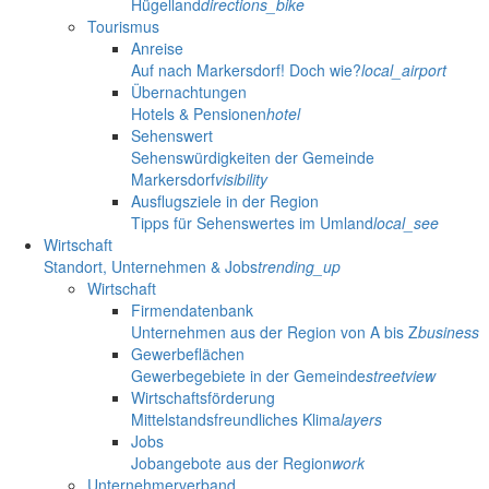
Hügelland
directions_bike
Tourismus
Anreise
Auf nach Markersdorf! Doch wie?
local_airport
Übernachtungen
Hotels & Pensionen
hotel
Sehenswert
Sehenswürdigkeiten der Gemeinde
Markersdorf
visibility
Ausflugsziele in der Region
Tipps für Sehenswertes im Umland
local_see
Wirtschaft
Standort, Unternehmen & Jobs
trending_up
Wirtschaft
Firmendatenbank
Unternehmen aus der Region von A bis Z
business
Gewerbeflächen
Gewerbegebiete in der Gemeinde
streetview
Wirtschaftsförderung
Mittelstandsfreundliches Klima
layers
Jobs
Jobangebote aus der Region
work
Unternehmerverband