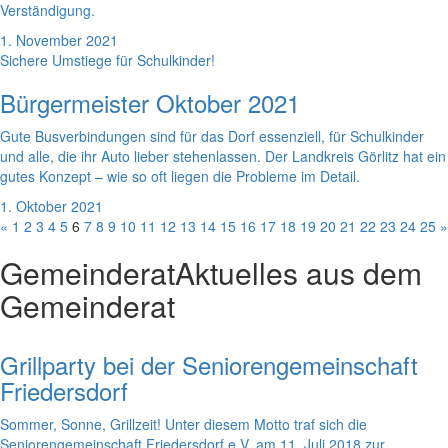
Verständigung.
1. November 2021
Sichere Umstiege für Schulkinder!
Bürgermeister Oktober 2021
Gute Busverbindungen sind für das Dorf essenziell, für Schulkinder
und alle, die ihr Auto lieber stehenlassen. Der Landkreis Görlitz hat ein
gutes Konzept – wie so oft liegen die Probleme im Detail.
1. Oktober 2021
«
1
2
3
4
5
6
7
8
9
10
11
12
13
14
15
16
17
18
19
20
21
22
23
24
25
»
Gemeinderat
Aktuelles aus dem
Gemeinderat
Grillparty bei der Seniorengemeinschaft
Friedersdorf
Sommer, Sonne, Grillzeit! Unter diesem Motto traf sich die
Seniorengemeinschaft Friedersdorf e.V. am 11. Juli 2018 zur