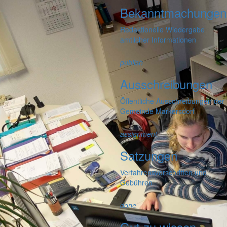
Bekanntmachungen
Redaktionelle Wiedergabe
amtlicher Informationen
publish
Ausschreibungen
Öffentliche Ausschreibungen der
Gemeinde Markersdorf
assignment
Satzungen
Verfahrensvorschriften und
Gebühren
done
Gut zu wissen