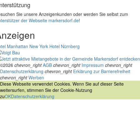
nterstützung
suchen Sie unsere Anzeigenkunden oder werden Sie selbst zum
terstützer der Webseite markersdorf.de
!
Anzeigen
tel Manhattan New York
Hotel Nürnberg
©2026
chevron_right
AGB
chevron_right
Impressum
chevron_right
Datenschutzerklärung
chevron_right
Erklärung zur Barrierefreiheit
chevron_right
Werben
Diese Webseite verwendet Cookies. Wenn Sie auf dieser Seite
weitersurfen, stimmen Sie der Cookie-Nutzung
zu
OK
Datenschutzerklärung