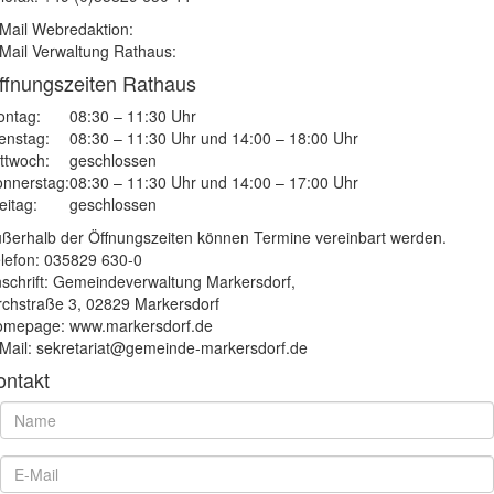
Mail Webredaktion:
Mail Verwaltung Rathaus:
ffnungszeiten Rathaus
ntag:
08:30 – 11:30 Uhr
enstag:
08:30 – 11:30 Uhr und 14:00 – 18:00 Uhr
ttwoch:
geschlossen
nnerstag:
08:30 – 11:30 Uhr und 14:00 – 17:00 Uhr
eitag:
geschlossen
ßerhalb der Öffnungszeiten können Termine vereinbart werden.
lefon: 035829 630-0
schrift: Gemeindeverwaltung Markersdorf,
rchstraße 3, 02829 Markersdorf
mepage: www.markersdorf.de
Mail: sekretariat@gemeinde-markersdorf.de
ontakt