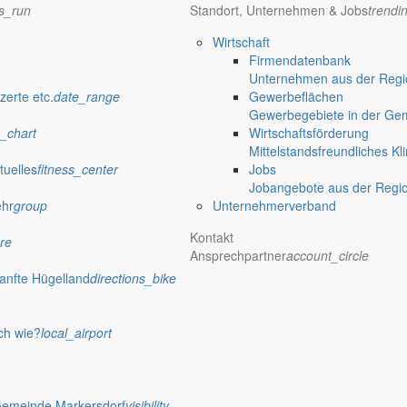
ns_run
Standort, Unternehmen & Jobs
trendi
Wirtschaft
Firmendatenbank
Unternehmen aus der Regio
zerte etc.
date_range
Gewerbeflächen
Gewerbegebiete in der Ge
_chart
Wirtschaftsförderung
Mittelstandsfreundliches Kl
tuelles
fitness_center
Jobs
Jobangebote aus der Regi
ehr
group
Unternehmerverband
Kontakt
re
Ansprechpartner
account_circle
anfte Hügelland
directions_bike
ch wie?
local_airport
Gemeinde Markersdorf
visibility