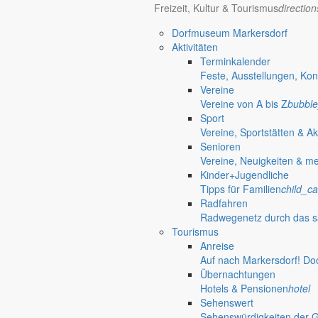
Freizeit, Kultur & Tourismus
directio
Dorfmuseum Markersdorf
Aktivitäten
Terminkalender
Feste, Ausstellungen, Kon
Vereine
Vereine von A bis Z
bubble
Sport
Vereine, Sportstätten & Ak
Senioren
Vereine, Neuigkeiten & m
Kinder+Jugendliche
Tipps für Familien
child_ca
Radfahren
Radwegenetz durch das s
Tourismus
Anreise
Auf nach Markersdorf! Do
Übernachtungen
Hotels & Pensionen
hotel
Sehenswert
Gersdorf
Sehenswürdigkeiten der 