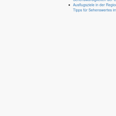
Friedersdorf
Ausflugsziele in der Regio
Pfaffendorf
Tipps für Sehenswertes 
Jauernick-Buschbach
Rathaus
Informationen aus dem Rathaus
Früher musste man wegen jeder Angelegenheit “uff de Gemeende”, heute
unterschiedlichen Anliegen finden Sie hier ebenso wie die Wiedergabe v
In der Rubrik “Rathaus” geht der Blick etwas weiter über die Markers
Reichen Sie gern Vorschläge ein, was unter “Anliegen von A bis Z” n
settings_ethernet
alarm_on
Anliegen A bis Z
Bekanntm
Bürgerinformationen, Dokumente & mehr
Redaktionelle W