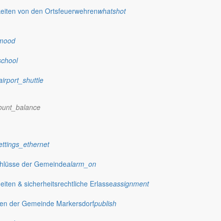
eiten von den Ortsfeuerwehren
whatshot
mood
school
airport_shuttle
ount_balance
ettings_ethernet
chlüsse der Gemeinde
alarm_on
ten & sicherheitsrechtliche Erlasse
assignment
gen der Gemeinde Markersdorf
publish