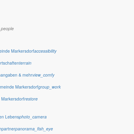
_people
dorf.de
einde Markersdorf
accessibility
Ortschaften
terrain
nangaben & mehr
view_comfy
meinde Markersdorf
group_work
 Markersdorf
restore
hen Lebens
photo_camera
hpartner
panorama_fish_eye