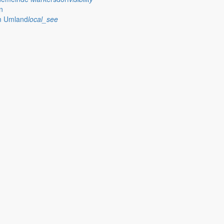
n
im Umland
local_see
 stellt das Rathaus Markersdorf viele Informationen online bereit. A
on Veröffentlichungen, die amtlich im “Schöpsboten – Dorfzeitung & Amt
dorfer Kirchtürme hinaus und Belange der Region und des Lebens im lä
och aufgenommen werden sollte!
publish
achungen
Ausschreibungen
iedergabe amtlicher
Öffentliche Ausschreibungen de