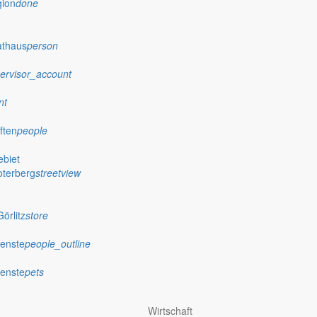
gion
done
athaus
person
ervisor_account
nt
ften
people
biet
oterberg
streetview
örlitz
store
ienste
people_outline
ienste
pets
Wirtschaft