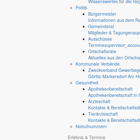
Wissenswertes für die Re
Politik
Bürgermeister
Informationen aus dem R
Gemeinderat
Mitglieder & Tagungen
sup
Ausschüsse
Termine
supervisor_accou
Ortschaftsräte
Aktuelles aus den Ortscha
Kommunale Verbände
Zweckverband Gewerbege
Görlitz-Markersdorf Am H
Gesundheit
Apothekenbereitschaft
Apothekenbereitschaft in G
Ärzteschaft
Kontakte & Bereitschaftsd
Tierärzteschaft
Kontakte & Bereitschaftsd
Notrufnummern
Erlebnis & Termine