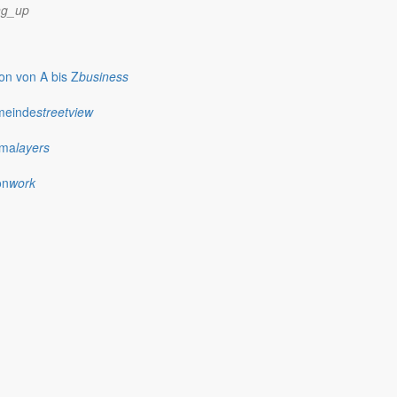
ng_up
n von A bis Z
business
meinde
streetview
ima
layers
on
work