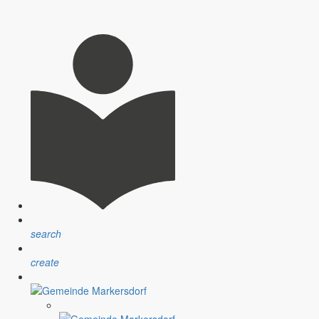
nsprechpartner, Öffnungszeiten und Informationen zu
sblatt” erfolgt sind.
ndlichen Raum werden aufgegriffen.
search
create
assignment
Satzungen
r Gemeinde
Verfahrensvorschriften und Gebühren