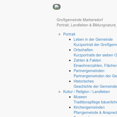
Anzeigen
Hotel Manhattan New York
Hotel Nürnberg
Großgemeinde Markersdorf
Portrait, Landleben & Bildung
nature
Portrait
Regional werben auf markersdorf.de!
anzeigen@gemeinde-markers
Leben in der Gemeinde
Kurzportrait der Großgem
Home
Ortschaften
chevron_right
Bürgerservice
Kurzportraits der sieben 
chevron_right
Rathaus
Zahlen & Fakten
Markersdorf
Einwohnerzahlen, Fläche
Deutsch-Paulsdorf
Partnergemeinden
Holtendorf
Partnergemeinden der Ge
Historisches
Geschichte der Gemeinde
Kultur / Religion / Landleben
Museen
Traditionspflege bäuerlic
Kirchengemeinden
Pfarrgemeinde & Ansprec