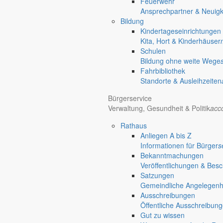
Feuerwehr
Ansprechpartner & Neuigk
Bildung
Kindertageseinrichtungen
Kita, Hort & Kinderhäuser
Schulen
Bildung ohne weite Wege
Fahrbibliothek
Standorte & Ausleihzeiten
Bürgerservice
Verwaltung, Gesundheit & Politik
acc
Rathaus
Anliegen A bis Z
Informationen für Bürger
s
Bekanntmachungen
Veröffentlichungen & Bes
Satzungen
Gemeindliche Angelegenhei
Ausschreibungen
Öffentliche Ausschreibun
Gut zu wissen