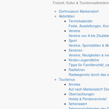
Freizeit, Kultur & Tourismus
directio
Dorfmuseum Markersdorf
Aktivitäten
Terminkalender
Feste, Ausstellungen, Kon
Vereine
Vereine von A bis Z
bubble
Sport
Vereine, Sportstätten & Ak
Senioren
Vereine, Neuigkeiten & m
Kinder+Jugendliche
Tipps für Familien
child_ca
Radfahren
Radwegenetz durch das s
Tourismus
Anreise
Auf nach Markersdorf! Do
Deutsch-Paulsdorf
Übernachtungen
Holtendorf
Hotels & Pensionen
hotel
Sehenswert
Gersdorf
Sehenswürdigkeiten der 