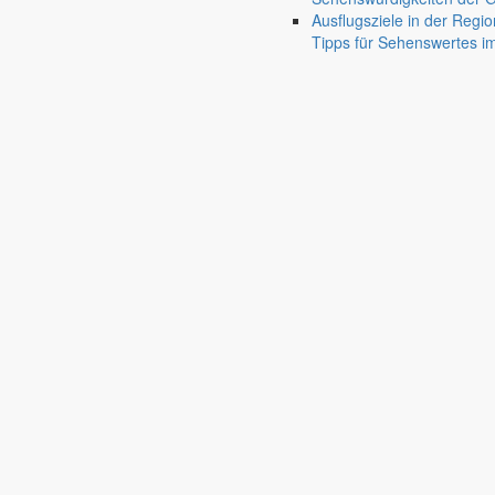
Friedersdorf
Ausflugsziele in der Regio
Pfaffendorf
Tipps für Sehenswertes 
Jauernick-Buschbach
Rathaus
Informationen aus dem Rathaus
Früher musste man wegen jeder Angelegenheit “uff de Gemeende”, heute
unterschiedlichen Anliegen finden Sie hier ebenso wie die Wiedergabe v
In der Rubrik “Rathaus” geht der Blick etwas weiter über die Markers
Reichen Sie gern Vorschläge ein, was unter “Anliegen von A bis Z” n
settings_ethernet
alarm_on
Anliegen A bis Z
Bekanntm
Bürgerinformationen, Dokumente & mehr
Redaktionelle W