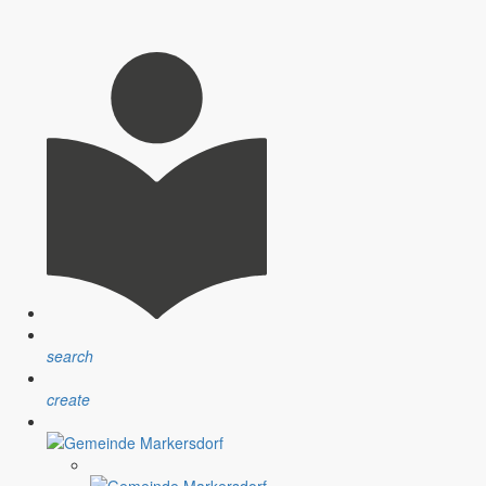
nsprechpartner, Öffnungszeiten und Informationen zu
sblatt” erfolgt sind.
ndlichen Raum werden aufgegriffen.
search
create
assignment
Satzungen
r Gemeinde
Verfahrensvorschriften und Gebühren