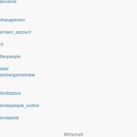
gion
done
athaus
person
ervisor_account
nt
ften
people
biet
oterberg
streetview
örlitz
store
ienste
people_outline
ienste
pets
Wirtschaft