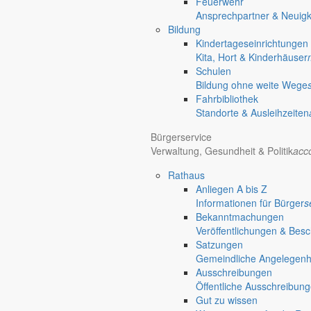
Feuerwehr
Ansprechpartner & Neuigk
Bildung
Kindertageseinrichtungen
Kita, Hort & Kinderhäuser
Schulen
Bildung ohne weite Wege
Fahrbibliothek
Standorte & Ausleihzeiten
Bürgerservice
Verwaltung, Gesundheit & Politik
acc
Rathaus
Anliegen A bis Z
Informationen für Bürger
s
Bekanntmachungen
Veröffentlichungen & Bes
Satzungen
Gemeindliche Angelegenhei
Ausschreibungen
Öffentliche Ausschreibun
Gut zu wissen