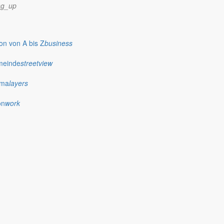
ng_up
n von A bis Z
business
meinde
streetview
ima
layers
on
work