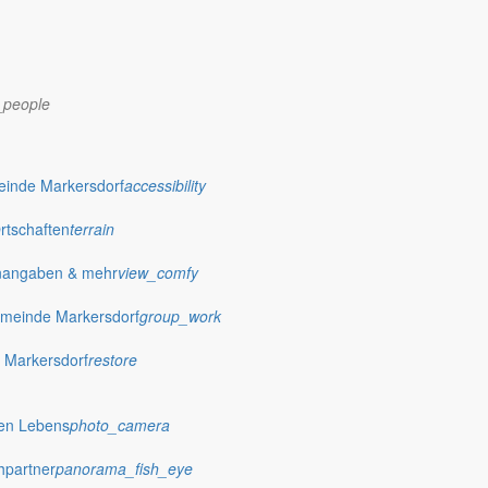
_people
dorf.de
einde Markersdorf
accessibility
Ortschaften
terrain
nangaben & mehr
view_comfy
meinde Markersdorf
group_work
 Markersdorf
restore
hen Lebens
photo_camera
hpartner
panorama_fish_eye