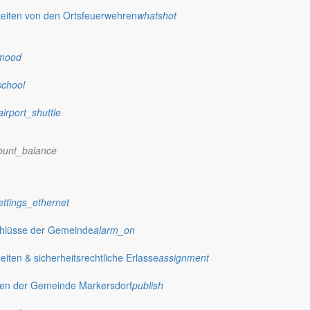
eiten von den Ortsfeuerwehren
whatshot
mood
school
airport_shuttle
ount_balance
ettings_ethernet
chlüsse der Gemeinde
alarm_on
ten & sicherheitsrechtliche Erlasse
assignment
gen der Gemeinde Markersdorf
publish