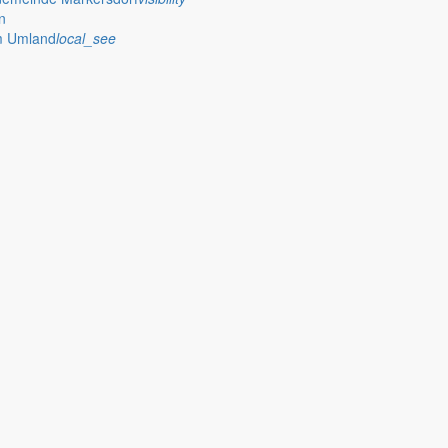
n
im Umland
local_see
 stellt das Rathaus Markersdorf viele Informationen online bereit. A
on Veröffentlichungen, die amtlich im “Schöpsboten – Dorfzeitung & Amt
dorfer Kirchtürme hinaus und Belange der Region und des Lebens im lä
och aufgenommen werden sollte!
publish
achungen
Ausschreibungen
iedergabe amtlicher
Öffentliche Ausschreibungen de