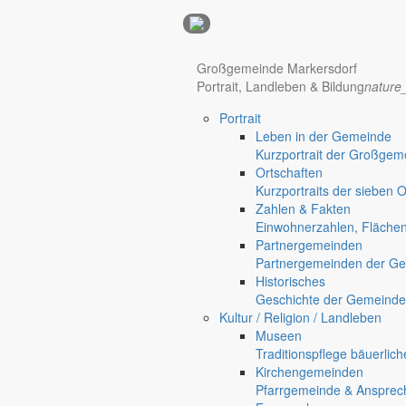
Anzeigen
Großgemeinde Markersdorf
Hotel Manhattan New York
Hotel Nürnberg
Portrait, Landleben & Bildung
nature
Portrait
Regional werben auf markersdorf.de!
anzeigen@gemeinde-markers
Leben in der Gemeinde
Kurzportrait der Großgem
Home
Ortschaften
chevron_right
Bürgerservice
Kurzportraits der sieben 
chevron_right
Rathaus
Zahlen & Fakten
Markersdorf
Einwohnerzahlen, Fläche
Partnergemeinden
Partnergemeinden der Ge
Historisches
Geschichte der Gemeinde
Kultur / Religion / Landleben
Museen
Traditionspflege bäuerlic
Kirchengemeinden
Pfarrgemeinde & Ansprec