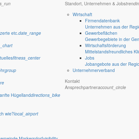
ns_run
Standort, Unternehmen & Jobs
trendi
Wirtschaft
Firmendatenbank
Unternehmen aus der Regio
zerte etc.
date_range
Gewerbeflächen
Gewerbegebiete in der Ge
_chart
Wirtschaftsförderung
Mittelstandsfreundliches Kl
tuelles
fitness_center
Jobs
Jobangebote aus der Regi
ehr
group
Unternehmerverband
Kontakt
re
Ansprechpartner
account_circle
anfte Hügelland
directions_bike
ch wie?
local_airport
Gemeinde Markersdorf
visibility