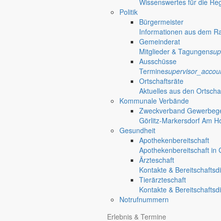
Wissenswertes für die Re
Politik
Bürgermeister
Informationen aus dem R
Gemeinderat
Mitglieder & Tagungen
sup
Ausschüsse
Termine
supervisor_accou
Ortschaftsräte
Aktuelles aus den Ortscha
Kommunale Verbände
Zweckverband Gewerbege
Görlitz-Markersdorf Am H
Gesundheit
Apothekenbereitschaft
Apothekenbereitschaft in G
Ärzteschaft
Kontakte & Bereitschaftsd
Tierärzteschaft
Kontakte & Bereitschaftsd
Notrufnummern
Erlebnis & Termine