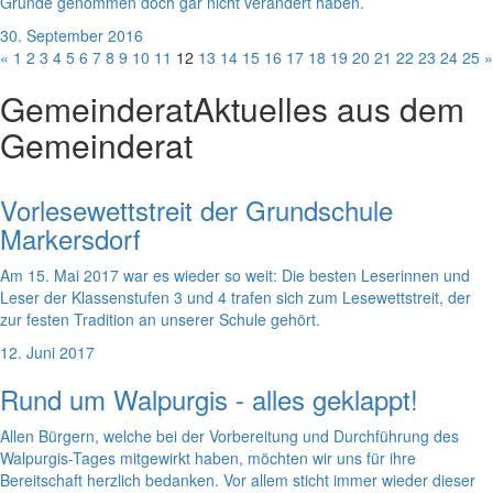
Grunde genommen doch gar nicht verändert haben.
30. September 2016
«
1
2
3
4
5
6
7
8
9
10
11
12
13
14
15
16
17
18
19
20
21
22
23
24
25
»
Gemeinderat
Aktuelles aus dem
Gemeinderat
Vorlesewettstreit der Grundschule
Markersdorf
Am 15. Mai 2017 war es wieder so weit: Die besten Leserinnen und
Leser der Klassenstufen 3 und 4 trafen sich zum Lesewettstreit, der
zur festen Tradition an unserer Schule gehört.
12. Juni 2017
Rund um Walpurgis - alles geklappt!
Allen Bürgern, welche bei der Vorbereitung und Durchführung des
Walpurgis-Tages mitgewirkt haben, möchten wir uns für ihre
Bereitschaft herzlich bedanken. Vor allem sticht immer wieder dieser