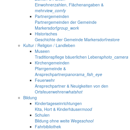
Einwohnerzahlen, Flächenangaben &
mehr
view_comfy
Partnergemeinden
Partnergemeinden der Gemeinde
Markersdorf
group_work
Historisches
Geschichte der Gemeinde Markersdorf
restore
Kultur / Religion / Landleben
Museen
Traditionspflege bäuerlichen Lebens
photo_camera
Kirchengemeinden
Pfarrgemeinde &
Ansprechpartner
panorama_fish_eye
Feuerwehr
Ansprechpartner & Neuigkeiten von den
Ortsfeuerwehren
whatshot
Bildung
Kindertageseinrichtungen
Kita, Hort & Kinderhäuser
mood
Schulen
Bildung ohne weite Wege
school
Fahrbibliothek