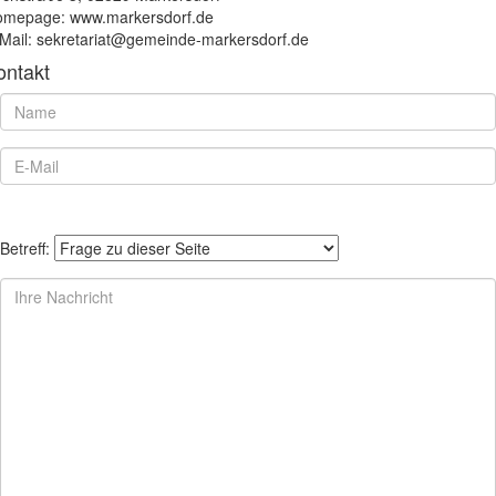
mepage: www.markersdorf.de
Mail: sekretariat@gemeinde-markersdorf.de
ontakt
Betreff: