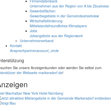
Firmendatenbank
Unternehmen aus der Region von A bis Z
business
Gewerbeflächen
Gewerbegebiete in der Gemeinde
streetview
Wirtschaftsförderung
Mittelstandsfreundliches Klima
layers
Jobs
Jobangebote aus der Region
work
Unternehmerverband
Kontakt
Ansprechpartner
account_circle
nterstützung
suchen Sie unsere Anzeigenkunden oder werden Sie selbst zum
terstützer der Webseite markersdorf.de
!
Anzeigen
tel Manhattan New York
Hotel Nürnberg