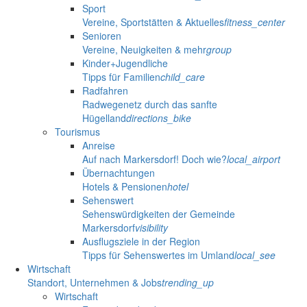
Sport
Vereine, Sportstätten & Aktuelles
fitness_center
Senioren
Vereine, Neuigkeiten & mehr
group
Kinder+Jugendliche
Tipps für Familien
child_care
Radfahren
Radwegenetz durch das sanfte
Hügelland
directions_bike
Tourismus
Anreise
Auf nach Markersdorf! Doch wie?
local_airport
Übernachtungen
Hotels & Pensionen
hotel
Sehenswert
Sehenswürdigkeiten der Gemeinde
Markersdorf
visibility
Ausflugsziele in der Region
Tipps für Sehenswertes im Umland
local_see
Wirtschaft
Standort, Unternehmen & Jobs
trending_up
Wirtschaft