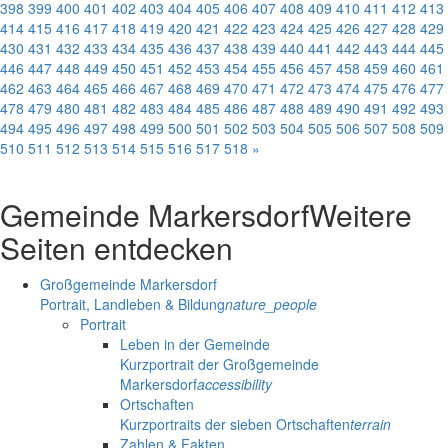
398
399
400
401
402
403
404
405
406
407
408
409
410
411
412
413
414
415
416
417
418
419
420
421
422
423
424
425
426
427
428
429
430
431
432
433
434
435
436
437
438
439
440
441
442
443
444
445
446
447
448
449
450
451
452
453
454
455
456
457
458
459
460
461
462
463
464
465
466
467
468
469
470
471
472
473
474
475
476
477
478
479
480
481
482
483
484
485
486
487
488
489
490
491
492
493
494
495
496
497
498
499
500
501
502
503
504
505
506
507
508
509
510
511
512
513
514
515
516
517
518
»
Gemeinde Markersdorf
Weitere
Seiten entdecken
Großgemeinde Markersdorf
Portrait, Landleben & Bildung
nature_people
Portrait
Leben in der Gemeinde
Kurzportrait der Großgemeinde
Markersdorf
accessibility
Ortschaften
Kurzportraits der sieben Ortschaften
terrain
Zahlen & Fakten