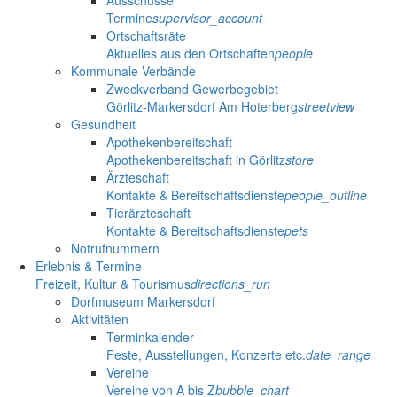
Ausschüsse
Termine
supervisor_account
Ortschaftsräte
Aktuelles aus den Ortschaften
people
Kommunale Verbände
Zweckverband Gewerbegebiet
Görlitz-Markersdorf Am Hoterberg
streetview
Gesundheit
Apothekenbereitschaft
Apothekenbereitschaft in Görlitz
store
Ärzteschaft
Kontakte & Bereitschaftsdienste
people_outline
Tierärzteschaft
Kontakte & Bereitschaftsdienste
pets
Notrufnummern
Erlebnis & Termine
Freizeit, Kultur & Tourismus
directions_run
Dorfmuseum Markersdorf
Aktivitäten
Terminkalender
Feste, Ausstellungen, Konzerte etc.
date_range
Vereine
Vereine von A bis Z
bubble_chart