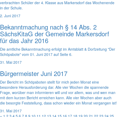
verbrachten Schüler der 4. Klasse aus Markersdorf das Wochenende
in der Schule.
2. Juni 2017
Bekanntmachung nach § 14 Abs. 2
SächsKitaG der Gemeinde Markersdorf
für das Jahr 2016
Die amtliche Bekanntmachung erfolgt im Amtsblatt & Dorfzeitung "Der
Schöpsbote" vom 01. Juni 2017 auf Seite 6.
31. Mai 2017
Bürgermeister Juni 2017
Der Bericht im Schöpsboten stellt für mich jeden Monat eine
besondere Herausforderung dar. Alle vier Wochen die spannende
Frage, worüber man informieren will und vor allem, was und wen man
mit dem kurzen Bericht erreichen kann. Alle vier Wochen aber auch
die besorgte Feststellung, dass schon wieder ein Monat vergangen ist!
31. Mai 2017
«
1
2
3
4
5
6
7
8
9
10
11
12
13
14
15
16
17
18
19
20
21
22
23
24
25