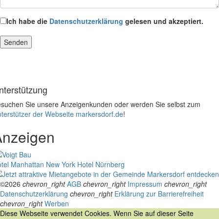
Ich habe die
Datenschutzerklärung
gelesen und akzeptiert.
nterstützung
suchen Sie unsere Anzeigenkunden oder werden Sie selbst zum
terstützer der Webseite markersdorf.de
!
Anzeigen
tel Manhattan New York
Hotel Nürnberg
©2026
chevron_right
AGB
chevron_right
Impressum
chevron_right
Datenschutzerklärung
chevron_right
Erklärung zur Barrierefreiheit
chevron_right
Werben
Diese Webseite verwendet Cookies. Wenn Sie auf dieser Seite