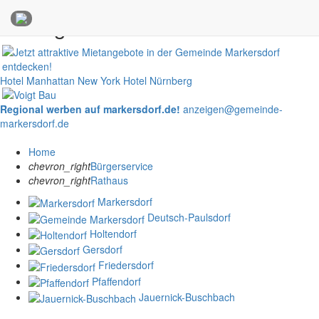
Anzeigen
Hotel Manhattan New York
Hotel Nürnberg
Regional werben auf markersdorf.de!
anzeigen@gemeinde-
markersdorf.de
Home
chevron_right
Bürgerservice
chevron_right
Rathaus
Markersdorf
Deutsch-Paulsdorf
Holtendorf
Gersdorf
Friedersdorf
Pfaffendorf
Jauernick-Buschbach