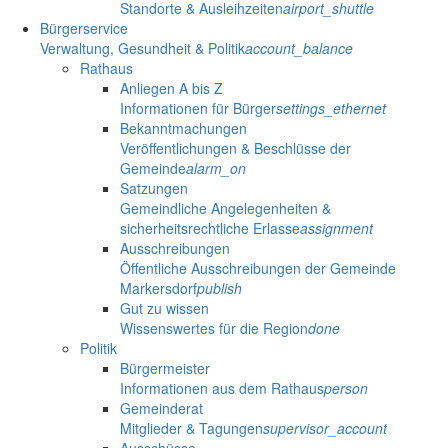
Standorte & Ausleihzeiten
airport_shuttle
Bürgerservice
Verwaltung, Gesundheit & Politik
account_balance
Rathaus
Anliegen A bis Z
Informationen für Bürger
settings_ethernet
Bekanntmachungen
Veröffentlichungen & Beschlüsse der
Gemeinde
alarm_on
Satzungen
Gemeindliche Angelegenheiten &
sicherheitsrechtliche Erlasse
assignment
Ausschreibungen
Öffentliche Ausschreibungen der Gemeinde
Markersdorf
publish
Gut zu wissen
Wissenswertes für die Region
done
Politik
Bürgermeister
Informationen aus dem Rathaus
person
Gemeinderat
Mitglieder & Tagungen
supervisor_account