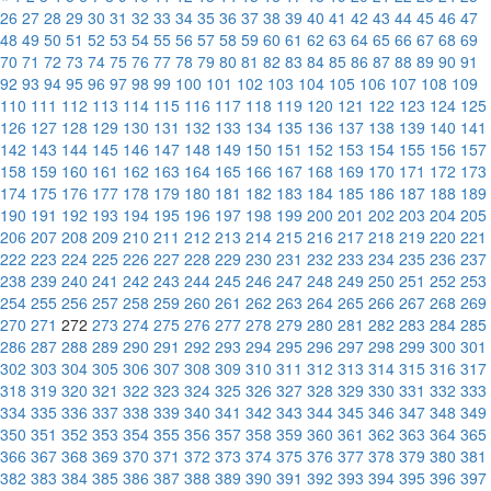
26
27
28
29
30
31
32
33
34
35
36
37
38
39
40
41
42
43
44
45
46
47
48
49
50
51
52
53
54
55
56
57
58
59
60
61
62
63
64
65
66
67
68
69
70
71
72
73
74
75
76
77
78
79
80
81
82
83
84
85
86
87
88
89
90
91
92
93
94
95
96
97
98
99
100
101
102
103
104
105
106
107
108
109
110
111
112
113
114
115
116
117
118
119
120
121
122
123
124
125
126
127
128
129
130
131
132
133
134
135
136
137
138
139
140
141
142
143
144
145
146
147
148
149
150
151
152
153
154
155
156
157
158
159
160
161
162
163
164
165
166
167
168
169
170
171
172
173
174
175
176
177
178
179
180
181
182
183
184
185
186
187
188
189
190
191
192
193
194
195
196
197
198
199
200
201
202
203
204
205
206
207
208
209
210
211
212
213
214
215
216
217
218
219
220
221
222
223
224
225
226
227
228
229
230
231
232
233
234
235
236
237
238
239
240
241
242
243
244
245
246
247
248
249
250
251
252
253
254
255
256
257
258
259
260
261
262
263
264
265
266
267
268
269
270
271
272
273
274
275
276
277
278
279
280
281
282
283
284
285
286
287
288
289
290
291
292
293
294
295
296
297
298
299
300
301
302
303
304
305
306
307
308
309
310
311
312
313
314
315
316
317
318
319
320
321
322
323
324
325
326
327
328
329
330
331
332
333
334
335
336
337
338
339
340
341
342
343
344
345
346
347
348
349
350
351
352
353
354
355
356
357
358
359
360
361
362
363
364
365
366
367
368
369
370
371
372
373
374
375
376
377
378
379
380
381
382
383
384
385
386
387
388
389
390
391
392
393
394
395
396
397