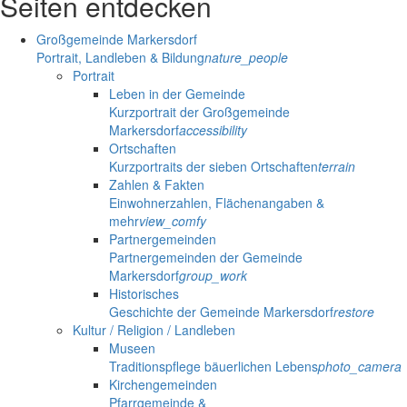
Seiten entdecken
Großgemeinde Markersdorf
Portrait, Landleben & Bildung
nature_people
Portrait
Leben in der Gemeinde
Kurzportrait der Großgemeinde
Markersdorf
accessibility
Ortschaften
Kurzportraits der sieben Ortschaften
terrain
Zahlen & Fakten
Einwohnerzahlen, Flächenangaben &
mehr
view_comfy
Partnergemeinden
Partnergemeinden der Gemeinde
Markersdorf
group_work
Historisches
Geschichte der Gemeinde Markersdorf
restore
Kultur / Religion / Landleben
Museen
Traditionspflege bäuerlichen Lebens
photo_camera
Kirchengemeinden
Pfarrgemeinde &