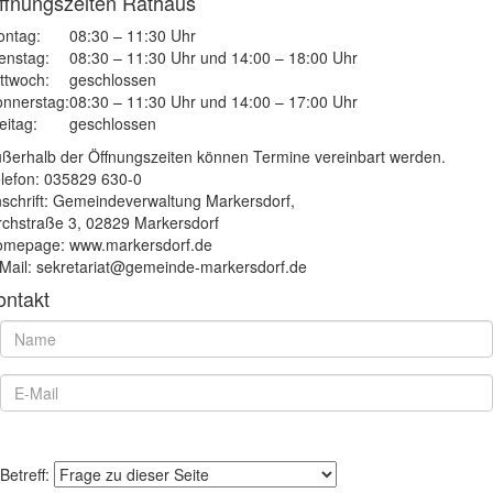
ffnungszeiten Rathaus
ntag:
08:30 – 11:30 Uhr
enstag:
08:30 – 11:30 Uhr und 14:00 – 18:00 Uhr
ttwoch:
geschlossen
nnerstag:
08:30 – 11:30 Uhr und 14:00 – 17:00 Uhr
eitag:
geschlossen
ßerhalb der Öffnungszeiten können Termine vereinbart werden.
lefon: 035829 630-0
schrift: Gemeindeverwaltung Markersdorf,
rchstraße 3, 02829 Markersdorf
mepage: www.markersdorf.de
Mail: sekretariat@gemeinde-markersdorf.de
ontakt
Betreff: