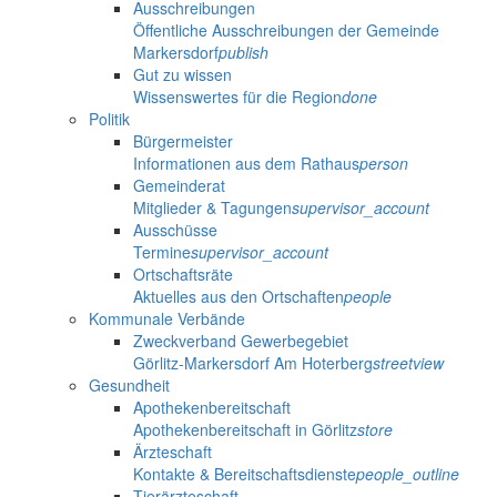
Ausschreibungen
Öffentliche Ausschreibungen der Gemeinde
Markersdorf
publish
Gut zu wissen
Wissenswertes für die Region
done
Politik
Bürgermeister
Informationen aus dem Rathaus
person
Gemeinderat
Mitglieder & Tagungen
supervisor_account
Ausschüsse
Termine
supervisor_account
Ortschaftsräte
Aktuelles aus den Ortschaften
people
Kommunale Verbände
Zweckverband Gewerbegebiet
Görlitz-Markersdorf Am Hoterberg
streetview
Gesundheit
Apothekenbereitschaft
Apothekenbereitschaft in Görlitz
store
Ärzteschaft
Kontakte & Bereitschaftsdienste
people_outline
Tierärzteschaft