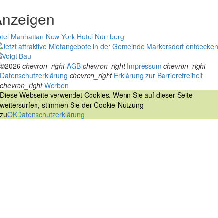
Anzeigen
tel Manhattan New York
Hotel Nürnberg
©2026
chevron_right
AGB
chevron_right
Impressum
chevron_right
Datenschutzerklärung
chevron_right
Erklärung zur Barrierefreiheit
chevron_right
Werben
Diese Webseite verwendet Cookies. Wenn Sie auf dieser Seite
weitersurfen, stimmen Sie der Cookie-Nutzung
zu
OK
Datenschutzerklärung