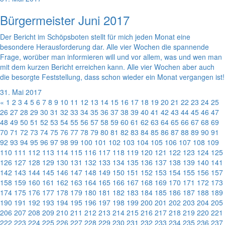
Bürgermeister Juni 2017
Der Bericht im Schöpsboten stellt für mich jeden Monat eine
besondere Herausforderung dar. Alle vier Wochen die spannende
Frage, worüber man informieren will und vor allem, was und wen man
mit dem kurzen Bericht erreichen kann. Alle vier Wochen aber auch
die besorgte Feststellung, dass schon wieder ein Monat vergangen ist!
31. Mai 2017
«
1
2
3
4
5
6
7
8
9
10
11
12
13
14
15
16
17
18
19
20
21
22
23
24
25
26
27
28
29
30
31
32
33
34
35
36
37
38
39
40
41
42
43
44
45
46
47
48
49
50
51
52
53
54
55
56
57
58
59
60
61
62
63
64
65
66
67
68
69
70
71
72
73
74
75
76
77
78
79
80
81
82
83
84
85
86
87
88
89
90
91
92
93
94
95
96
97
98
99
100
101
102
103
104
105
106
107
108
109
110
111
112
113
114
115
116
117
118
119
120
121
122
123
124
125
126
127
128
129
130
131
132
133
134
135
136
137
138
139
140
141
142
143
144
145
146
147
148
149
150
151
152
153
154
155
156
157
158
159
160
161
162
163
164
165
166
167
168
169
170
171
172
173
174
175
176
177
178
179
180
181
182
183
184
185
186
187
188
189
190
191
192
193
194
195
196
197
198
199
200
201
202
203
204
205
206
207
208
209
210
211
212
213
214
215
216
217
218
219
220
221
222
223
224
225
226
227
228
229
230
231
232
233
234
235
236
237