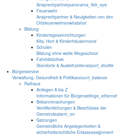
Ansprechpartner
panorama_fish_eye
Feuerwehr
Ansprechpartner & Neuigkeiten von den
Ortsfeuerwehren
whatshot
Bildung
Kindertageseinrichtungen
Kita, Hort & Kinderhäuser
mood
Schulen
Bildung ohne weite Wege
school
Fahrbibliothek
Standorte & Ausleihzeiten
airport_shuttle
Bürgerservice
Verwaltung, Gesundheit & Politik
account_balance
Rathaus
Anliegen A bis Z
Informationen für Bürger
settings_ethernet
Bekanntmachungen
Veröffentlichungen & Beschlüsse der
Gemeinde
alarm_on
Satzungen
Gemeindliche Angelegenheiten &
sicherheitsrechtliche Erlasse
assignment