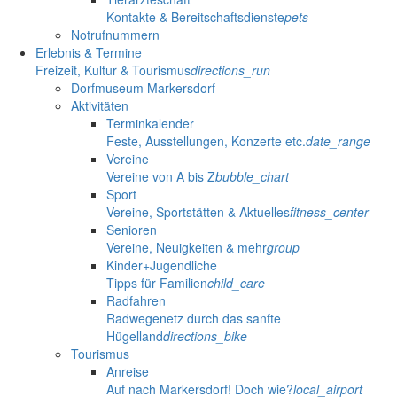
Kontakte & Bereitschaftsdienste
pets
Notrufnummern
Erlebnis & Termine
Freizeit, Kultur & Tourismus
directions_run
Dorfmuseum Markersdorf
Aktivitäten
Terminkalender
Feste, Ausstellungen, Konzerte etc.
date_range
Vereine
Vereine von A bis Z
bubble_chart
Sport
Vereine, Sportstätten & Aktuelles
fitness_center
Senioren
Vereine, Neuigkeiten & mehr
group
Kinder+Jugendliche
Tipps für Familien
child_care
Radfahren
Radwegenetz durch das sanfte
Hügelland
directions_bike
Tourismus
Anreise
Auf nach Markersdorf! Doch wie?
local_airport