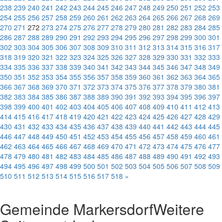
238
239
240
241
242
243
244
245
246
247
248
249
250
251
252
253
254
255
256
257
258
259
260
261
262
263
264
265
266
267
268
269
270
271
272
273
274
275
276
277
278
279
280
281
282
283
284
285
286
287
288
289
290
291
292
293
294
295
296
297
298
299
300
301
302
303
304
305
306
307
308
309
310
311
312
313
314
315
316
317
318
319
320
321
322
323
324
325
326
327
328
329
330
331
332
333
334
335
336
337
338
339
340
341
342
343
344
345
346
347
348
349
350
351
352
353
354
355
356
357
358
359
360
361
362
363
364
365
366
367
368
369
370
371
372
373
374
375
376
377
378
379
380
381
382
383
384
385
386
387
388
389
390
391
392
393
394
395
396
397
398
399
400
401
402
403
404
405
406
407
408
409
410
411
412
413
414
415
416
417
418
419
420
421
422
423
424
425
426
427
428
429
430
431
432
433
434
435
436
437
438
439
440
441
442
443
444
445
446
447
448
449
450
451
452
453
454
455
456
457
458
459
460
461
462
463
464
465
466
467
468
469
470
471
472
473
474
475
476
477
478
479
480
481
482
483
484
485
486
487
488
489
490
491
492
493
494
495
496
497
498
499
500
501
502
503
504
505
506
507
508
509
510
511
512
513
514
515
516
517
518
»
Gemeinde Markersdorf
Weitere