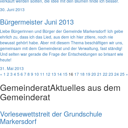
verkauft werden sollten, die Idee mit den Blumen finde ich besser.
30. Juni 2013
Bürgermeister Juni 2013
Liebe Bürgerinnen und Bürger der Gemeinde Markersdorf! Ich gebe
ehrlich zu, dass ich das Lied, aus dem ich hier zitiere, noch nie
bewusst gehört habe. Aber mit diesem Thema beschäftigen wir uns,
gemeinsam mit dem Gemeinderat und der Verwaltung, fast ständig!
Und selten war gerade die Frage der Entscheidungen so brisant wie
heute!
31. Mai 2013
«
1
2
3
4
5
6
7
8
9
10
11
12
13
14
15
16
17
18
19
20
21
22
23
24
25
»
Gemeinderat
Aktuelles aus dem
Gemeinderat
Vorlesewettstreit der Grundschule
Markersdorf