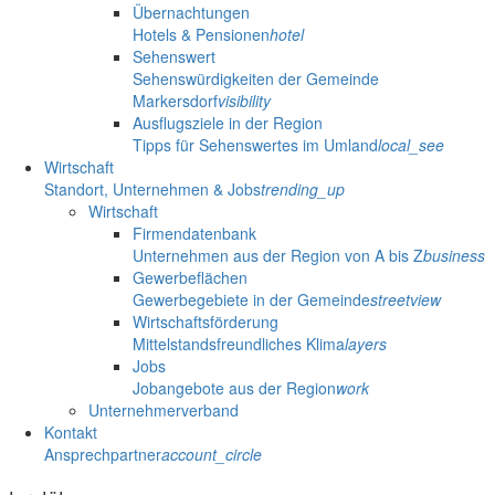
Übernachtungen
Hotels & Pensionen
hotel
Sehenswert
Sehenswürdigkeiten der Gemeinde
Markersdorf
visibility
Ausflugsziele in der Region
Tipps für Sehenswertes im Umland
local_see
Wirtschaft
Standort, Unternehmen & Jobs
trending_up
Wirtschaft
Firmendatenbank
Unternehmen aus der Region von A bis Z
business
Gewerbeflächen
Gewerbegebiete in der Gemeinde
streetview
Wirtschaftsförderung
Mittelstandsfreundliches Klima
layers
Jobs
Jobangebote aus der Region
work
Unternehmerverband
Kontakt
Ansprechpartner
account_circle