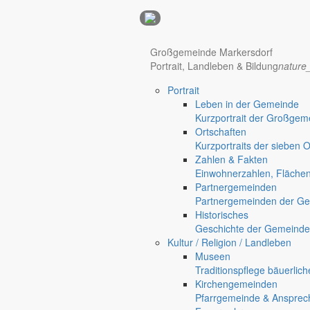
Anzeigen
Großgemeinde Markersdorf
Portrait, Landleben & Bildung
nature
Portrait
Leben in der Gemeinde
Kurzportrait der Großgem
Ortschaften
Kurzportraits der sieben 
Zahlen & Fakten
Einwohnerzahlen, Fläche
Partnergemeinden
Partnergemeinden der Ge
Historisches
Geschichte der Gemeinde
Hotel Manhattan New York
Hotel Nürnberg
Kultur / Religion / Landleben
Museen
Regional werben auf markersdorf.de!
anzeigen@gemeinde-markers
Traditionspflege bäuerlic
Kirchengemeinden
Home
Pfarrgemeinde & Ansprec
chevron_right
Bürgerservice