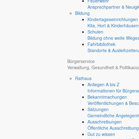
Feuerwehr
chevron_right
Rathaus
Ansprechpartner & Neuigk
Markersdorf
Bildung
Kindertageseinrichtungen
Kita, Hort & Kinderhäuser
Schulen
Bildung ohne weite Wege
Fahrbibliothek
Standorte & Ausleihzeiten
Bürgerservice
Verwaltung, Gesundheit & Politik
acc
Rathaus
Anliegen A bis Z
Informationen für Bürger
s
Bekanntmachungen
Veröffentlichungen & Bes
Satzungen
Gemeindliche Angelegenhei
Ausschreibungen
Öffentliche Ausschreibun
Gut zu wissen