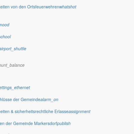
eiten von den Ortsfeuerwehren
whatshot
mood
school
airport_shuttle
ount_balance
ettings_ethernet
chlüsse der Gemeinde
alarm_on
ten & sicherheitsrechtliche Erlasse
assignment
gen der Gemeinde Markersdorf
publish