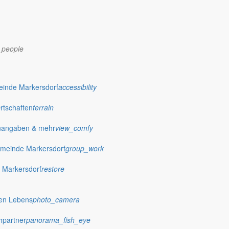
_people
einde Markersdorf
accessibility
Ortschaften
terrain
nangaben & mehr
view_comfy
meinde Markersdorf
group_work
 Markersdorf
restore
dorf.de
hen Lebens
photo_camera
hpartner
panorama_fish_eye