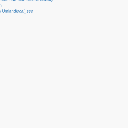
n
im Umland
local_see
 stellt das Rathaus Markersdorf viele Informationen online bereit. A
on Veröffentlichungen, die amtlich im “Schöpsboten – Dorfzeitung & Amt