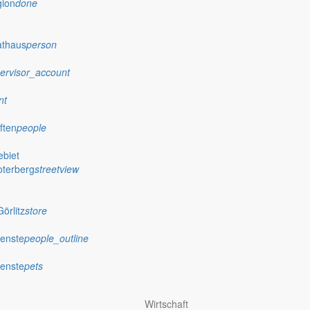
gion
done
athaus
person
ervisor_account
nt
ften
people
biet
oterberg
streetview
örlitz
store
ienste
people_outline
ienste
pets
Wirtschaft