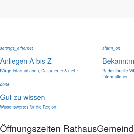
In der Rubrik “Rathaus” geht der Blick etwas weiter über die Markers
Reichen Sie gern Vorschläge ein, was unter “Anliegen von A bis Z” n
settings_ethernet
alarm_on
Anliegen A bis Z
Bekanntm
Bürgerinformationen, Dokumente & mehr
Redaktionelle W
Informationen
done
Gut zu wissen
Wissenswertes für die Region
Öffnungszeiten Rathaus
Gemeinde