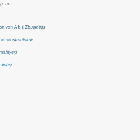
ng_up
n von A bis Z
business
meinde
streetview
ima
layers
on
work