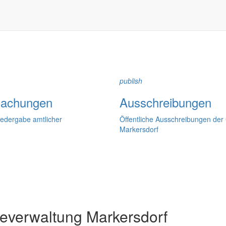
dorfer Kirchtürme hinaus und Belange der Region und des Lebens im lä
och aufgenommen werden sollte!
publish
achungen
Ausschreibungen
iedergabe amtlicher
Öffentliche Ausschreibungen de
Markersdorf
verwaltung Markersdorf