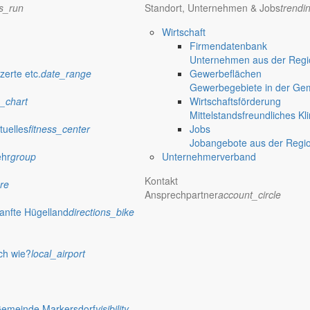
ns_run
Standort, Unternehmen & Jobs
trendi
Wirtschaft
Firmendatenbank
Unternehmen aus der Regio
zerte etc.
date_range
Gewerbeflächen
Gewerbegebiete in der Ge
_chart
Wirtschaftsförderung
Mittelstandsfreundliches Kl
tuelles
fitness_center
Jobs
Jobangebote aus der Regi
ehr
group
Unternehmerverband
Kontakt
re
Ansprechpartner
account_circle
anfte Hügelland
directions_bike
ch wie?
local_airport
Gemeinde Markersdorf
visibility