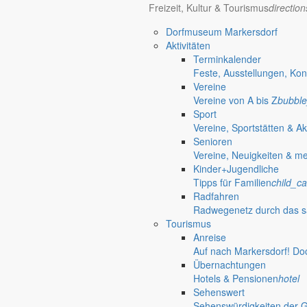
Freizeit, Kultur & Tourismus
directio
Dorfmuseum Markersdorf
Aktivitäten
Terminkalender
Feste, Ausstellungen, Kon
Vereine
Vereine von A bis Z
bubble
Sport
Vereine, Sportstätten & Ak
Senioren
Vereine, Neuigkeiten & m
Kinder+Jugendliche
Tipps für Familien
child_ca
Radfahren
Radwegenetz durch das s
Tourismus
Anreise
Auf nach Markersdorf! Do
Übernachtungen
Hotels & Pensionen
hotel
Sehenswert
Sehenswürdigkeiten der 