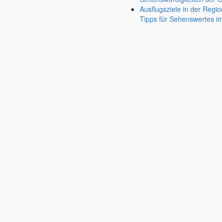
Ausflugsziele in der Regio
Tipps für Sehenswertes 
Deutsch-Paulsdorf
Holtendorf
Gersdorf
Friedersdorf
Pfaffendorf
Jauernick-Buschbach
Rathaus
Informationen aus dem Rathaus
Früher musste man wegen jeder Angelegenheit “uff de Gemeende”, heute
unterschiedlichen Anliegen finden Sie hier ebenso wie die Wiedergabe v