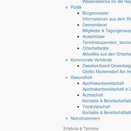
Wissenswertes für die Re
Politik
Bürgermeister
Informationen aus dem R
Gemeinderat
Mitglieder & Tagungen
sup
Ausschüsse
Termine
supervisor_accou
Ortschaftsräte
Aktuelles aus den Ortscha
Kommunale Verbände
Zweckverband Gewerbege
Görlitz-Markersdorf Am H
Gesundheit
Apothekenbereitschaft
Apothekenbereitschaft in G
Ärzteschaft
Kontakte & Bereitschaftsd
Tierärzteschaft
Kontakte & Bereitschaftsd
Notrufnummern
Erlebnis & Termine