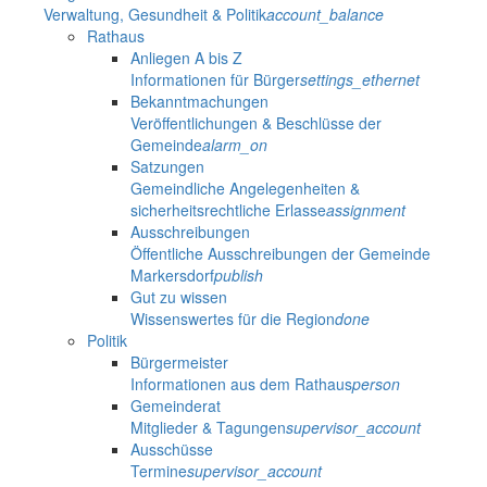
Verwaltung, Gesundheit & Politik
account_balance
Rathaus
Anliegen A bis Z
Informationen für Bürger
settings_ethernet
Bekanntmachungen
Veröffentlichungen & Beschlüsse der
Gemeinde
alarm_on
Satzungen
Gemeindliche Angelegenheiten &
sicherheitsrechtliche Erlasse
assignment
Ausschreibungen
Öffentliche Ausschreibungen der Gemeinde
Markersdorf
publish
Gut zu wissen
Wissenswertes für die Region
done
Politik
Bürgermeister
Informationen aus dem Rathaus
person
Gemeinderat
Mitglieder & Tagungen
supervisor_account
Ausschüsse
Termine
supervisor_account