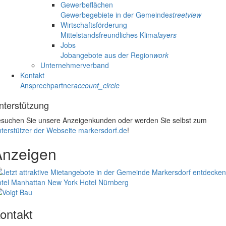
Gewerbeflächen
Gewerbegebiete in der Gemeinde
streetview
Wirtschaftsförderung
Mittelstandsfreundliches Klima
layers
Jobs
Jobangebote aus der Region
work
Unternehmerverband
Kontakt
Ansprechpartner
account_circle
nterstützung
suchen Sie unsere Anzeigenkunden oder werden Sie selbst zum
terstützer der Webseite markersdorf.de
!
Anzeigen
tel Manhattan New York
Hotel Nürnberg
ontakt