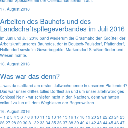
Gauner-Spektakel mit der Olsenbande seinen Lauf.
17. August 2016
Arbeiten des Bauhofs und des
Landschaftspflegeverbandes im Juli 2016
Im Juni und Juli 2016 band wiederum die Grasmahd den Großteil der
Arbeitskraft unseres Bauhofes, der in Deutsch-Paulsdorf, Pfaffendorf,
Holtendorf sowie im Gewerbegebiet Markersdorf Straßenränder und
Wiesen mähte.
16. August 2016
Was war das denn?
...was da stattfand am ersten Juliwochenende in unserem Pfaffendorf?
Das war unser drittes tolles Dorffest an und um unser altehrwürdiges
Schloss! Nein - wir schliefen nicht in den Nächten, denn wir hatten
vollauf zu tun mit dem Wegblasen der Regenwolken.
16. August 2016
«
1
2
3
4
5
6
7
8
9
10
11
12
13
14
15
16
17
18
19
20
21
22
23
24
25
26
27
28
29
30
31
32
33
34
35
36
37
38
39
40
41
42
43
44
45
46
47