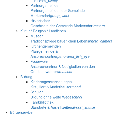
mehr
view_comfy
Partnergemeinden
Partnergemeinden der Gemeinde
Markersdorf
group_work
Historisches
Geschichte der Gemeinde Markersdorf
restore
Kultur / Religion / Landleben
Museen
Traditionspflege bäuerlichen Lebens
photo_camera
Kirchengemeinden
Pfarrgemeinde &
Ansprechpartner
panorama_fish_eye
Feuerwehr
Ansprechpartner & Neuigkeiten von den
Ortsfeuerwehren
whatshot
Bildung
Kindertageseinrichtungen
Kita, Hort & Kinderhäuser
mood
Schulen
Bildung ohne weite Wege
school
Fahrbibliothek
Standorte & Ausleihzeiten
airport_shuttle
Bürgerservice