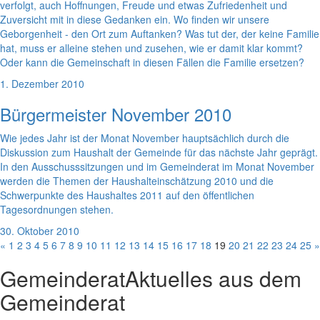
verfolgt, auch Hoffnungen, Freude und etwas Zufriedenheit und
Zuversicht mit in diese Gedanken ein. Wo finden wir unsere
Geborgenheit - den Ort zum Auftanken? Was tut der, der keine Familie
hat, muss er alleine stehen und zusehen, wie er damit klar kommt?
Oder kann die Gemeinschaft in diesen Fällen die Familie ersetzen?
1. Dezember 2010
Bürgermeister November 2010
Wie jedes Jahr ist der Monat November hauptsächlich durch die
Diskussion zum Haushalt der Gemeinde für das nächste Jahr geprägt.
In den Ausschusssitzungen und im Gemeinderat im Monat November
werden die Themen der Haushalteinschätzung 2010 und die
Schwerpunkte des Haushaltes 2011 auf den öffentlichen
Tagesordnungen stehen.
30. Oktober 2010
«
1
2
3
4
5
6
7
8
9
10
11
12
13
14
15
16
17
18
19
20
21
22
23
24
25
»
Gemeinderat
Aktuelles aus dem
Gemeinderat