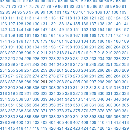
48
49
50
51
52
53
54
55
56
57
58
59
60
61
62
63
64
65
66
67
68
69
70
71
72
73
74
75
76
77
78
79
80
81
82
83
84
85
86
87
88
89
90
91
92
93
94
95
96
97
98
99
100
101
102
103
104
105
106
107
108
109
110
111
112
113
114
115
116
117
118
119
120
121
122
123
124
125
126
127
128
129
130
131
132
133
134
135
136
137
138
139
140
141
142
143
144
145
146
147
148
149
150
151
152
153
154
155
156
157
158
159
160
161
162
163
164
165
166
167
168
169
170
171
172
173
174
175
176
177
178
179
180
181
182
183
184
185
186
187
188
189
190
191
192
193
194
195
196
197
198
199
200
201
202
203
204
205
206
207
208
209
210
211
212
213
214
215
216
217
218
219
220
221
222
223
224
225
226
227
228
229
230
231
232
233
234
235
236
237
238
239
240
241
242
243
244
245
246
247
248
249
250
251
252
253
254
255
256
257
258
259
260
261
262
263
264
265
266
267
268
269
270
271
272
273
274
275
276
277
278
279
280
281
282
283
284
285
286
287
288
289
290
291
292
293
294
295
296
297
298
299
300
301
302
303
304
305
306
307
308
309
310
311
312
313
314
315
316
317
318
319
320
321
322
323
324
325
326
327
328
329
330
331
332
333
334
335
336
337
338
339
340
341
342
343
344
345
346
347
348
349
350
351
352
353
354
355
356
357
358
359
360
361
362
363
364
365
366
367
368
369
370
371
372
373
374
375
376
377
378
379
380
381
382
383
384
385
386
387
388
389
390
391
392
393
394
395
396
397
398
399
400
401
402
403
404
405
406
407
408
409
410
411
412
413
414
415
416
417
418
419
420
421
422
423
424
425
426
427
428
429