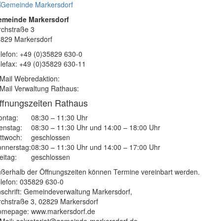
emeinde Markersdorf
rchstraße 3
829 Markersdorf
lefon: +49 (0)35829 630-0
lefax: +49 (0)35829 630-11
Mail Webredaktion:
Mail Verwaltung Rathaus:
ffnungszeiten Rathaus
ntag:
08:30 – 11:30 Uhr
enstag:
08:30 – 11:30 Uhr und 14:00 – 18:00 Uhr
ttwoch:
geschlossen
nnerstag:
08:30 – 11:30 Uhr und 14:00 – 17:00 Uhr
eitag:
geschlossen
ßerhalb der Öffnungszeiten können Termine vereinbart werden.
lefon: 035829 630-0
schrift: Gemeindeverwaltung Markersdorf,
rchstraße 3, 02829 Markersdorf
mepage: www.markersdorf.de
Mail: sekretariat@gemeinde-markersdorf.de