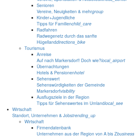
Senioren
Vereine, Neuigkeiten & mehr
group
Kinder+Jugendliche
Tipps für Familien
child_care
Radfahren
Radwegenetz durch das sanfte
Hügelland
directions_bike
Tourismus
Anreise
Auf nach Markersdorf! Doch wie?
local_airport
Übernachtungen
Hotels & Pensionen
hotel
Sehenswert
Sehenswürdigkeiten der Gemeinde
Markersdorf
visibility
Ausflugsziele in der Region
Tipps für Sehenswertes im Umland
local_see
Wirtschaft
Standort, Unternehmen & Jobs
trending_up
Wirtschaft
Firmendatenbank
Unternehmen aus der Region von A bis Z
business