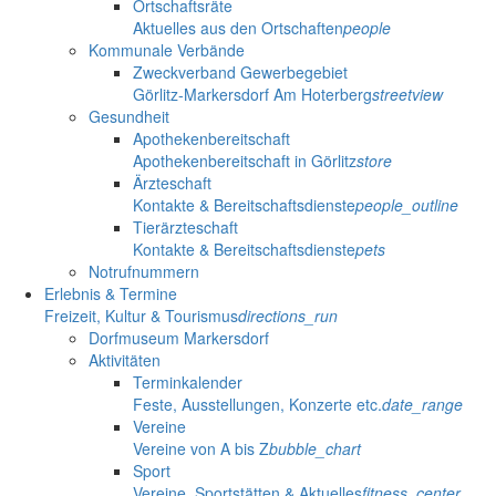
Ortschaftsräte
Aktuelles aus den Ortschaften
people
Kommunale Verbände
Zweckverband Gewerbegebiet
Görlitz-Markersdorf Am Hoterberg
streetview
Gesundheit
Apothekenbereitschaft
Apothekenbereitschaft in Görlitz
store
Ärzteschaft
Kontakte & Bereitschaftsdienste
people_outline
Tierärzteschaft
Kontakte & Bereitschaftsdienste
pets
Notrufnummern
Erlebnis & Termine
Freizeit, Kultur & Tourismus
directions_run
Dorfmuseum Markersdorf
Aktivitäten
Terminkalender
Feste, Ausstellungen, Konzerte etc.
date_range
Vereine
Vereine von A bis Z
bubble_chart
Sport
Vereine, Sportstätten & Aktuelles
fitness_center