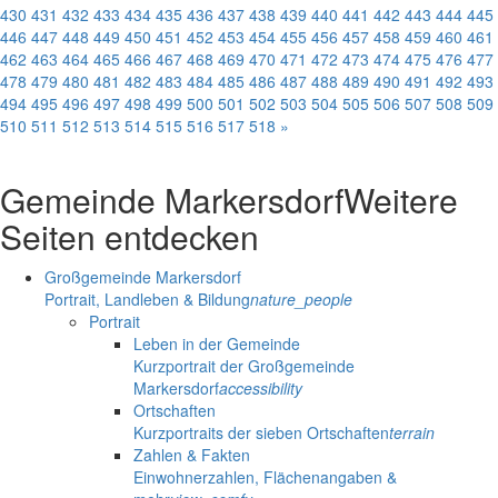
430
431
432
433
434
435
436
437
438
439
440
441
442
443
444
445
446
447
448
449
450
451
452
453
454
455
456
457
458
459
460
461
462
463
464
465
466
467
468
469
470
471
472
473
474
475
476
477
478
479
480
481
482
483
484
485
486
487
488
489
490
491
492
493
494
495
496
497
498
499
500
501
502
503
504
505
506
507
508
509
510
511
512
513
514
515
516
517
518
»
Gemeinde Markersdorf
Weitere
Seiten entdecken
Großgemeinde Markersdorf
Portrait, Landleben & Bildung
nature_people
Portrait
Leben in der Gemeinde
Kurzportrait der Großgemeinde
Markersdorf
accessibility
Ortschaften
Kurzportraits der sieben Ortschaften
terrain
Zahlen & Fakten
Einwohnerzahlen, Flächenangaben &