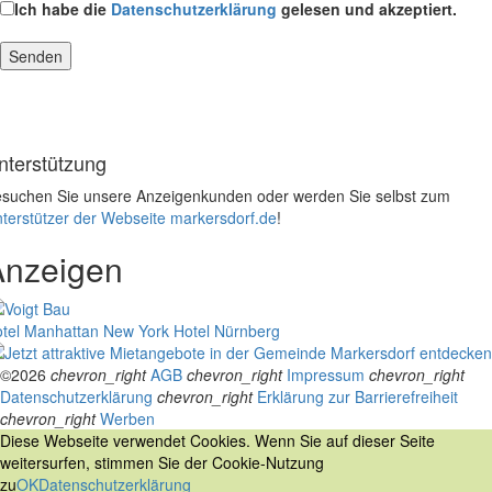
Ich habe die
Datenschutzerklärung
gelesen und akzeptiert.
nterstützung
suchen Sie unsere Anzeigenkunden oder werden Sie selbst zum
terstützer der Webseite markersdorf.de
!
Anzeigen
tel Manhattan New York
Hotel Nürnberg
©2026
chevron_right
AGB
chevron_right
Impressum
chevron_right
Datenschutzerklärung
chevron_right
Erklärung zur Barrierefreiheit
chevron_right
Werben
Diese Webseite verwendet Cookies. Wenn Sie auf dieser Seite
weitersurfen, stimmen Sie der Cookie-Nutzung
zu
OK
Datenschutzerklärung