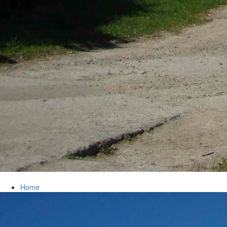
Home
chevron_right
Bürgerservice
chevron_right
Rathaus
Markersdorf