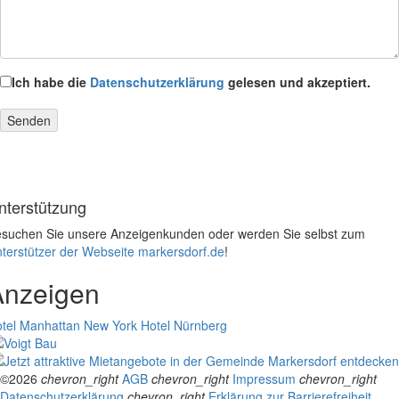
Ich habe die
Datenschutzerklärung
gelesen und akzeptiert.
nterstützung
suchen Sie unsere Anzeigenkunden oder werden Sie selbst zum
terstützer der Webseite markersdorf.de
!
Anzeigen
tel Manhattan New York
Hotel Nürnberg
©2026
chevron_right
AGB
chevron_right
Impressum
chevron_right
Datenschutzerklärung
chevron_right
Erklärung zur Barrierefreiheit