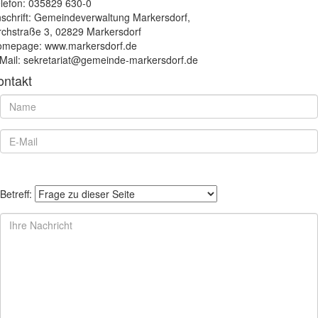
lefon: 035829 630-0
schrift: Gemeindeverwaltung Markersdorf,
rchstraße 3, 02829 Markersdorf
mepage: www.markersdorf.de
Mail: sekretariat@gemeinde-markersdorf.de
ontakt
Betreff: