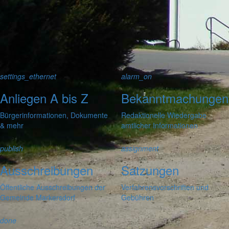
noch aufgenommen werden sollte!
settings_ethernet
alarm_on
Anliegen A bis Z
Bekanntmachungen
Bürgerinformationen, Dokumente
Redaktionelle Wiedergabe
& mehr
amtlicher Informationen
publish
assignment
Ausschreibungen
Satzungen
Öffentliche Ausschreibungen der
Verfahrensvorschriften und
Gemeinde Markersdorf
Gebühren
done