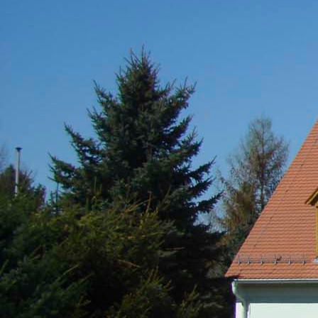
Friedersdorf
Pfaffendorf
Jauernick-Buschbach
Rathaus
Informationen aus dem Rathaus
Früher musste man wegen jeder Angelegenheit “uff de Gemeende”,
heute stellt das Rathaus Markersdorf viele Informationen online bereit.
Ansprechpartner, Öffnungszeiten und Informationen zu
unterschiedlichen Anliegen finden Sie hier ebenso wie die Wiedergabe
von Veröffentlichungen, die amtlich im “Schöpsboten – Dorfzeitung &
Amtsblatt” erfolgt sind.
In der Rubrik “Rathaus” geht der Blick etwas weiter über die
Markersdorfer Kirchtürme hinaus und Belange der Region und des
Lebens im ländlichen Raum werden aufgegriffen.
Reichen Sie gern Vorschläge ein, was unter “Anliegen von A bis Z”