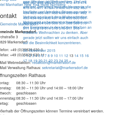
paar Wochen ist Weihnachten. Und mit
466
467
468
469
470
471
472
473
474
tel Manhattan New York
Hotel Nürnberg
welcher Zeit bringt man die Harmonie, die
475
476
477
478
479
480
481
482
483
friedliche und feierliche Stimmung mehr in
484
485
486
487
488
489
490
491
492
ontakt
Verbindung als mit dem Weihnachtsfest.
493
494
495
496
497
498
499
500
501
Vielen wird es bestimmt schwerfallen nach
502
503
504
505
506
507
508
509
510
den Ereignissen in den letzten Wochen an
511
512
513
514
515
516
517
518
»
emeinde Markersdorf
friedliche Weihnachten zu denken. Aber
rchstraße 3
gerade jetzt sollten wir uns einfach auch
829 Markersdorf
auf die Besinnlichkeit konzentrieren.
lefon: +49 (0)35829 630-0
30. November 2015
lefax: +49 (0)35829 630-11
«
1
2
3
4
5
6
7
8
9
10
11
12
13
14
15
16
17
18
19
20
21
22
23
24
25
»
Mail Webredaktion:
redaktion@markersdorf.de
Mail Verwaltung Rathaus:
sekretariat@markersdorf.de
ffnungszeiten Rathaus
ntag:
08:30 – 11:30 Uhr
enstag:
08:30 – 11:30 Uhr und 14:00 – 18:00 Uhr
ttwoch:
geschlossen
nnerstag:
08:30 – 11:30 Uhr und 14:00 – 17:00 Uhr
eitag:
geschlossen
ßerhalb der Öffnungszeiten können Termine vereinbart werden.