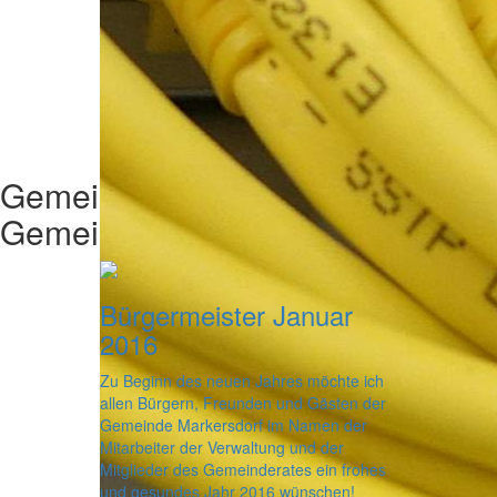
Gemeinderat
Aktuelles aus dem
Gemeinderat
Bürgermeister Januar
2016
Zu Beginn des neuen Jahres möchte ich
allen Bürgern, Freunden und Gästen der
Gemeinde Markersdorf im Namen der
Mitarbeiter der Verwaltung und der
Mitglieder des Gemeinderates ein frohes
und gesundes Jahr 2016 wünschen!