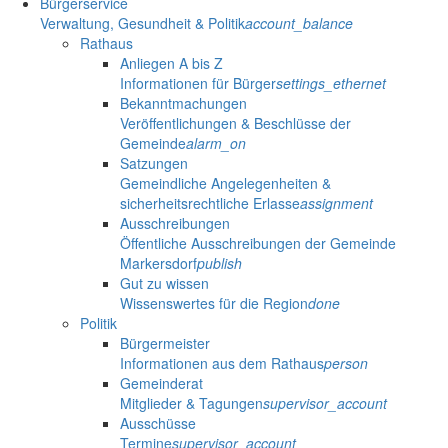
Bürgerservice
Verwaltung, Gesundheit & Politik
account_balance
Rathaus
Anliegen A bis Z
Informationen für Bürger
settings_ethernet
Bekanntmachungen
Veröffentlichungen & Beschlüsse der
Gemeinde
alarm_on
Satzungen
Gemeindliche Angelegenheiten &
sicherheitsrechtliche Erlasse
assignment
Ausschreibungen
Öffentliche Ausschreibungen der Gemeinde
Markersdorf
publish
Gut zu wissen
Wissenswertes für die Region
done
Politik
Bürgermeister
Informationen aus dem Rathaus
person
Gemeinderat
Mitglieder & Tagungen
supervisor_account
Ausschüsse
Termine
supervisor_account