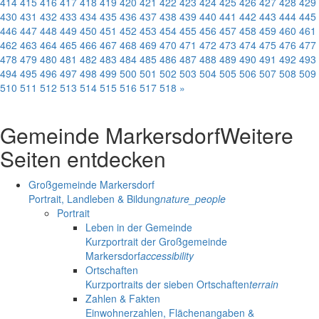
414
415
416
417
418
419
420
421
422
423
424
425
426
427
428
429
430
431
432
433
434
435
436
437
438
439
440
441
442
443
444
445
446
447
448
449
450
451
452
453
454
455
456
457
458
459
460
461
462
463
464
465
466
467
468
469
470
471
472
473
474
475
476
477
478
479
480
481
482
483
484
485
486
487
488
489
490
491
492
493
494
495
496
497
498
499
500
501
502
503
504
505
506
507
508
509
510
511
512
513
514
515
516
517
518
»
Gemeinde Markersdorf
Weitere
Seiten entdecken
Großgemeinde Markersdorf
Portrait, Landleben & Bildung
nature_people
Portrait
Leben in der Gemeinde
Kurzportrait der Großgemeinde
Markersdorf
accessibility
Ortschaften
Kurzportraits der sieben Ortschaften
terrain
Zahlen & Fakten
Einwohnerzahlen, Flächenangaben &