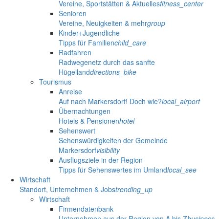
Vereine, Sportstätten & Aktuelles
fitness_center
Senioren
Vereine, Neuigkeiten & mehr
group
Kinder+Jugendliche
Tipps für Familien
child_care
Radfahren
Radwegenetz durch das sanfte
Hügelland
directions_bike
Tourismus
Anreise
Auf nach Markersdorf! Doch wie?
local_airport
Übernachtungen
Hotels & Pensionen
hotel
Sehenswert
Sehenswürdigkeiten der Gemeinde
Markersdorf
visibility
Ausflugsziele in der Region
Tipps für Sehenswertes im Umland
local_see
Wirtschaft
Standort, Unternehmen & Jobs
trending_up
Wirtschaft
Firmendatenbank
Unternehmen aus der Region von A bis Z
business