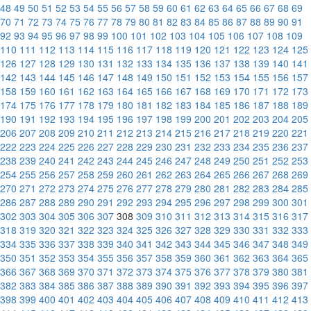
48
49
50
51
52
53
54
55
56
57
58
59
60
61
62
63
64
65
66
67
68
69
70
71
72
73
74
75
76
77
78
79
80
81
82
83
84
85
86
87
88
89
90
91
92
93
94
95
96
97
98
99
100
101
102
103
104
105
106
107
108
109
110
111
112
113
114
115
116
117
118
119
120
121
122
123
124
125
126
127
128
129
130
131
132
133
134
135
136
137
138
139
140
141
142
143
144
145
146
147
148
149
150
151
152
153
154
155
156
157
158
159
160
161
162
163
164
165
166
167
168
169
170
171
172
173
174
175
176
177
178
179
180
181
182
183
184
185
186
187
188
189
190
191
192
193
194
195
196
197
198
199
200
201
202
203
204
205
206
207
208
209
210
211
212
213
214
215
216
217
218
219
220
221
222
223
224
225
226
227
228
229
230
231
232
233
234
235
236
237
238
239
240
241
242
243
244
245
246
247
248
249
250
251
252
253
254
255
256
257
258
259
260
261
262
263
264
265
266
267
268
269
270
271
272
273
274
275
276
277
278
279
280
281
282
283
284
285
286
287
288
289
290
291
292
293
294
295
296
297
298
299
300
301
302
303
304
305
306
307
308
309
310
311
312
313
314
315
316
317
318
319
320
321
322
323
324
325
326
327
328
329
330
331
332
333
334
335
336
337
338
339
340
341
342
343
344
345
346
347
348
349
350
351
352
353
354
355
356
357
358
359
360
361
362
363
364
365
366
367
368
369
370
371
372
373
374
375
376
377
378
379
380
381
382
383
384
385
386
387
388
389
390
391
392
393
394
395
396
397
398
399
400
401
402
403
404
405
406
407
408
409
410
411
412
413