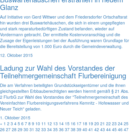
Glanz
Auf Initiative von Gerd Wittwer und dem Friedersdorfer Ortschaftsrat
hin wurden drei Buswartehäuschen, die sich in einem ungepflegten
und stark reparaturbedürftigen Zustand befanden, wieder auf
Vordermann gebracht. Der ermittelte Kostenvoranschlag und die
Zusage der Eigenleistungen bei der Ausführung waren Grundlage für
die Bereitstellung von 1.000 Euro durch die Gemeindeverwaltung.
12. Oktober 2015
Ladung zur Wahl des Vorstandes der
Teilnehmergemeinschaft Flurbereinigung
Die am Verfahren beteiligten Grundstückseigentümer und die ihnen
gleichgestellten Erbbauberechtigten werden hiermit gemäß § 21 Abs.
2 FlurbG zur Wahl des Vorstandes der "Teilnehmergemeinschaft des
Vereinfachten Flurbereinigungsverfahrens Kemnitz - Hofewasser und
Neuer Teich" geladen.
1. Oktober 2015
«
1
2
3
4
5
6
7
8
9
10
11
12
13
14
15
16
17
18
19
20
21
22
23
24
25
26
27
28
29
30
31
32
33
34
35
36
37
38
39
40
41
42
43
44
45
46
47