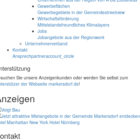
Gewerbeflächen
Gewerbegebiete in der Gemeinde
streetview
Wirtschaftsförderung
Mittelstandsfreundliches Klima
layers
Jobs
Jobangebote aus der Region
work
Unternehmerverband
Kontakt
Ansprechpartner
account_circle
nterstützung
suchen Sie unsere Anzeigenkunden oder werden Sie selbst zum
terstützer der Webseite markersdorf.de
!
Anzeigen
tel Manhattan New York
Hotel Nürnberg
ontakt