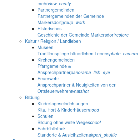
mehr
view_comfy
Partnergemeinden
Partnergemeinden der Gemeinde
Markersdorf
group_work
Historisches
Geschichte der Gemeinde Markersdorf
restore
Kultur / Religion / Landleben
Museen
Traditionspflege bäuerlichen Lebens
photo_camera
Kirchengemeinden
Pfarrgemeinde &
Ansprechpartner
panorama_fish_eye
Feuerwehr
Ansprechpartner & Neuigkeiten von den
Ortsfeuerwehren
whatshot
Bildung
Kindertageseinrichtungen
Kita, Hort & Kinderhäuser
mood
Schulen
Bildung ohne weite Wege
school
Fahrbibliothek
Standorte & Ausleihzeiten
airport_shuttle