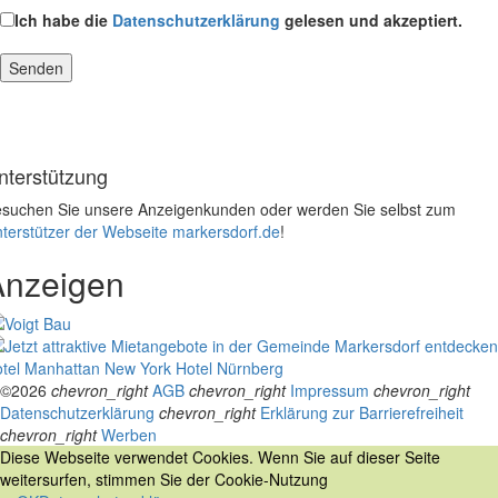
Ich habe die
Datenschutzerklärung
gelesen und akzeptiert.
nterstützung
suchen Sie unsere Anzeigenkunden oder werden Sie selbst zum
terstützer der Webseite markersdorf.de
!
Anzeigen
tel Manhattan New York
Hotel Nürnberg
©2026
chevron_right
AGB
chevron_right
Impressum
chevron_right
Datenschutzerklärung
chevron_right
Erklärung zur Barrierefreiheit
chevron_right
Werben
Diese Webseite verwendet Cookies. Wenn Sie auf dieser Seite
weitersurfen, stimmen Sie der Cookie-Nutzung