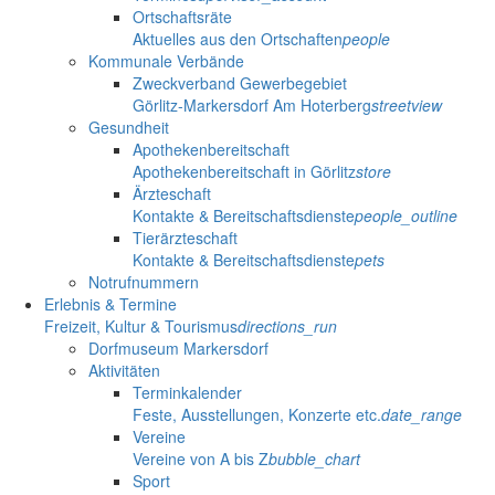
Ortschaftsräte
Aktuelles aus den Ortschaften
people
Kommunale Verbände
Zweckverband Gewerbegebiet
Görlitz-Markersdorf Am Hoterberg
streetview
Gesundheit
Apothekenbereitschaft
Apothekenbereitschaft in Görlitz
store
Ärzteschaft
Kontakte & Bereitschaftsdienste
people_outline
Tierärzteschaft
Kontakte & Bereitschaftsdienste
pets
Notrufnummern
Erlebnis & Termine
Freizeit, Kultur & Tourismus
directions_run
Dorfmuseum Markersdorf
Aktivitäten
Terminkalender
Feste, Ausstellungen, Konzerte etc.
date_range
Vereine
Vereine von A bis Z
bubble_chart
Sport