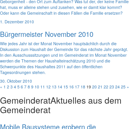
Geborgenheit - den Ort zum Auftanken? Was tut der, der keine Familie
hat, muss er alleine stehen und zusehen, wie er damit klar kommt?
Oder kann die Gemeinschaft in diesen Fällen die Familie ersetzen?
1. Dezember 2010
Bürgermeister November 2010
Wie jedes Jahr ist der Monat November hauptsächlich durch die
Diskussion zum Haushalt der Gemeinde für das nächste Jahr geprägt.
In den Ausschusssitzungen und im Gemeinderat im Monat November
werden die Themen der Haushalteinschätzung 2010 und die
Schwerpunkte des Haushaltes 2011 auf den öffentlichen
Tagesordnungen stehen.
30. Oktober 2010
«
1
2
3
4
5
6
7
8
9
10
11
12
13
14
15
16
17
18
19
20
21
22
23
24
25
»
Gemeinderat
Aktuelles aus dem
Gemeinderat
Mobile Bausysteme erobern die