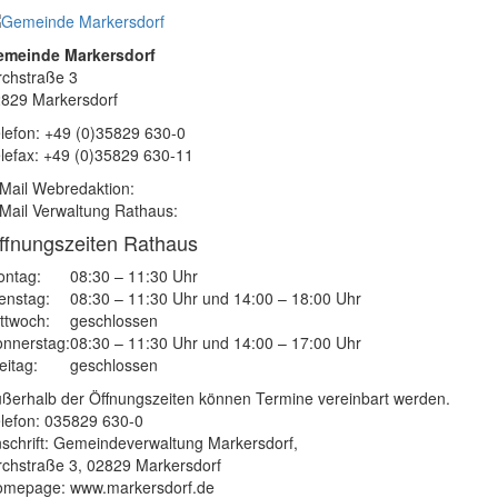
emeinde Markersdorf
rchstraße 3
829 Markersdorf
lefon: +49 (0)35829 630-0
lefax: +49 (0)35829 630-11
Mail Webredaktion:
Mail Verwaltung Rathaus:
ffnungszeiten Rathaus
ntag:
08:30 – 11:30 Uhr
enstag:
08:30 – 11:30 Uhr und 14:00 – 18:00 Uhr
ttwoch:
geschlossen
nnerstag:
08:30 – 11:30 Uhr und 14:00 – 17:00 Uhr
eitag:
geschlossen
ßerhalb der Öffnungszeiten können Termine vereinbart werden.
lefon: 035829 630-0
schrift: Gemeindeverwaltung Markersdorf,
rchstraße 3, 02829 Markersdorf
mepage: www.markersdorf.de