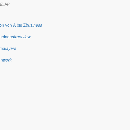
ng_up
n von A bis Z
business
meinde
streetview
ima
layers
on
work