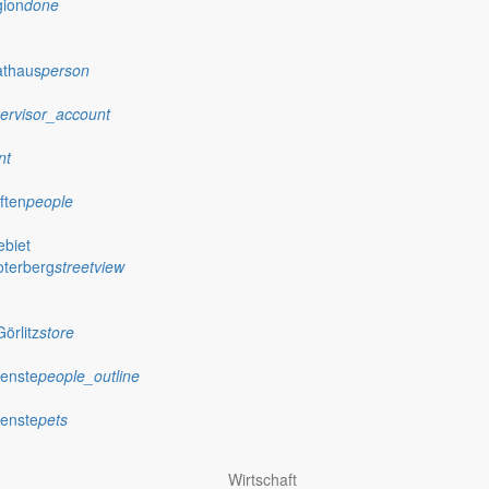
gion
done
athaus
person
ervisor_account
nt
ften
people
biet
oterberg
streetview
örlitz
store
ienste
people_outline
ienste
pets
Wirtschaft