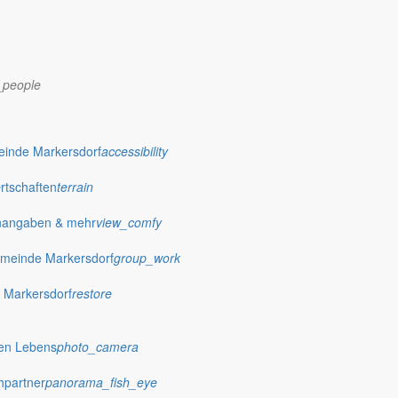
_people
dorf.de
einde Markersdorf
accessibility
Ortschaften
terrain
nangaben & mehr
view_comfy
meinde Markersdorf
group_work
 Markersdorf
restore
hen Lebens
photo_camera
hpartner
panorama_fish_eye