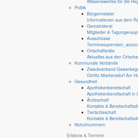
Wissenswertes für die Re
Politik
Bürgermeister
Informationen aus dem R
Gemeinderat
Mitglieder & Tagungen
sup
Ausschüsse
Termine
supervisor_accou
Ortschaftsräte
Aktuelles aus den Ortscha
Kommunale Verbände
Zweckverband Gewerbege
Görlitz-Markersdorf Am H
Gesundheit
Apothekenbereitschaft
Apothekenbereitschaft in G
Ärzteschaft
Kontakte & Bereitschaftsd
Tierärzteschaft
Kontakte & Bereitschaftsd
Notrufnummern
Erlebnis & Termine