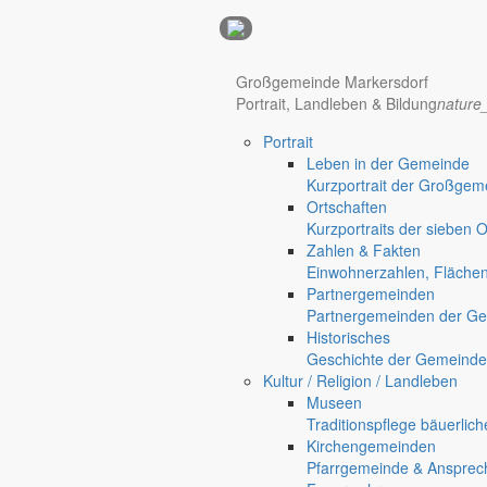
Anzeigen
Hotel Manhattan New York
Hotel Nürnberg
Großgemeinde Markersdorf
Portrait, Landleben & Bildung
nature
Portrait
Regional werben auf markersdorf.de!
anzeigen@gemeinde-markers
Leben in der Gemeinde
Kurzportrait der Großgem
Home
Ortschaften
chevron_right
Bürgerservice
Kurzportraits der sieben 
chevron_right
Rathaus
Zahlen & Fakten
Markersdorf
Einwohnerzahlen, Fläche
Deutsch-Paulsdorf
Partnergemeinden
Holtendorf
Partnergemeinden der Ge
Gersdorf
Historisches
Geschichte der Gemeinde
Friedersdorf
Kultur / Religion / Landleben
Pfaffendorf
Museen
Traditionspflege bäuerlic
Kirchengemeinden
Pfarrgemeinde & Ansprec