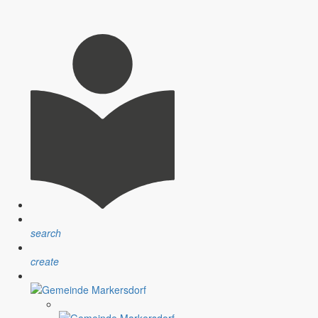
nsprechpartner, Öffnungszeiten und Informationen zu
sblatt” erfolgt sind.
ndlichen Raum werden aufgegriffen.
search
create
assignment
Satzungen
r Gemeinde
Verfahrensvorschriften und Gebühren