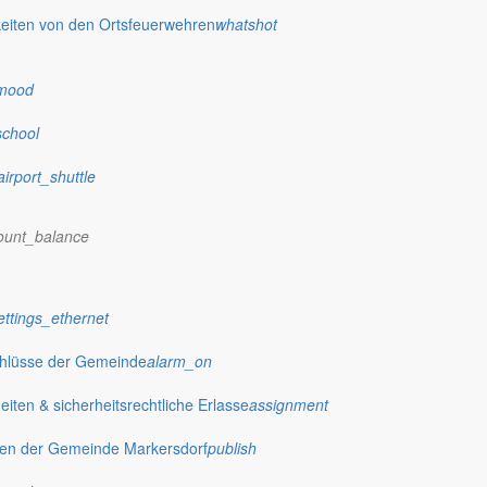
eiten von den Ortsfeuerwehren
whatshot
mood
school
airport_shuttle
ount_balance
ettings_ethernet
chlüsse der Gemeinde
alarm_on
ten & sicherheitsrechtliche Erlasse
assignment
gen der Gemeinde Markersdorf
publish