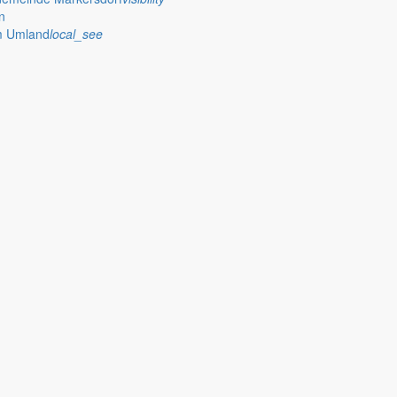
n
im Umland
local_see
 stellt das Rathaus Markersdorf viele Informationen online bereit. A
on Veröffentlichungen, die amtlich im “Schöpsboten – Dorfzeitung & Amt
dorfer Kirchtürme hinaus und Belange der Region und des Lebens im lä
och aufgenommen werden sollte!
publish
achungen
Ausschreibungen
iedergabe amtlicher
Öffentliche Ausschreibungen de