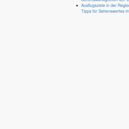
Ausflugsziele in der Regio
Tipps für Sehenswertes 
Jauernick-Buschbach
Rathaus
Informationen aus dem Rathaus
Früher musste man wegen jeder Angelegenheit “uff de Gemeende”, heute
unterschiedlichen Anliegen finden Sie hier ebenso wie die Wiedergabe v
In der Rubrik “Rathaus” geht der Blick etwas weiter über die Markers
Reichen Sie gern Vorschläge ein, was unter “Anliegen von A bis Z” n
settings_ethernet
alarm_on
Anliegen A bis Z
Bekanntm
Bürgerinformationen, Dokumente & mehr
Redaktionelle W