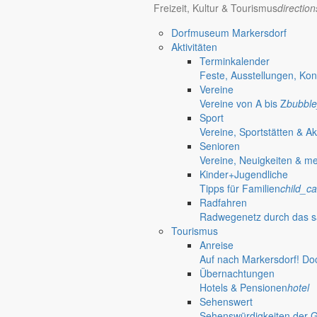
Freizeit, Kultur & Tourismus
directio
Dorfmuseum Markersdorf
Aktivitäten
Terminkalender
Feste, Ausstellungen, Kon
Vereine
Vereine von A bis Z
bubble
Sport
Vereine, Sportstätten & Ak
Senioren
Vereine, Neuigkeiten & m
Kinder+Jugendliche
Tipps für Familien
child_ca
Radfahren
Radwegenetz durch das s
Tourismus
Anreise
Auf nach Markersdorf! Do
Übernachtungen
Hotels & Pensionen
hotel
Sehenswert
Sehenswürdigkeiten der 