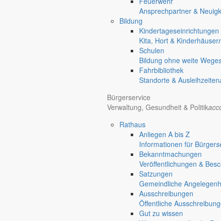
Feuerwehr
Ansprechpartner & Neuigk
Bildung
Kindertageseinrichtungen
Kita, Hort & Kinderhäuser
Schulen
Bildung ohne weite Wege
Fahrbibliothek
Standorte & Ausleihzeiten
Bürgerservice
Verwaltung, Gesundheit & Politik
acc
Rathaus
Anliegen A bis Z
Informationen für Bürger
s
Bekanntmachungen
Veröffentlichungen & Bes
Satzungen
Gemeindliche Angelegenhei
Ausschreibungen
Öffentliche Ausschreibun
Gut zu wissen