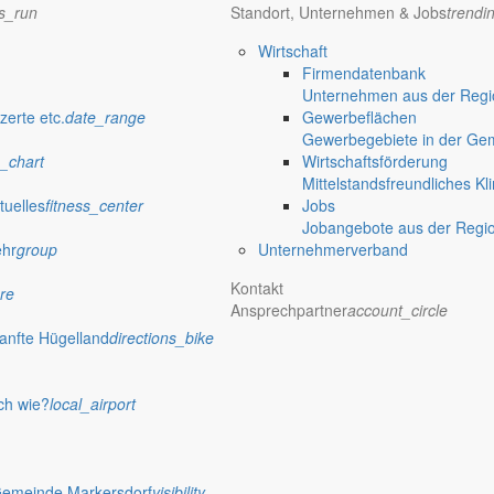
ns_run
Standort, Unternehmen & Jobs
trendi
Wirtschaft
Firmendatenbank
Unternehmen aus der Regio
zerte etc.
date_range
Gewerbeflächen
Gewerbegebiete in der Ge
_chart
Wirtschaftsförderung
Mittelstandsfreundliches Kl
tuelles
fitness_center
Jobs
Jobangebote aus der Regi
ehr
group
Unternehmerverband
Kontakt
re
Ansprechpartner
account_circle
anfte Hügelland
directions_bike
ch wie?
local_airport
Gemeinde Markersdorf
visibility