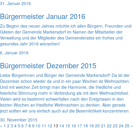
31. Januar 2016
Bürgermeister Januar 2016
Zu Beginn des neuen Jahres möchte ich allen Bürgern, Freunden und
Gästen der Gemeinde Markersdorf im Namen der Mitarbeiter der
Verwaltung und der Mitglieder des Gemeinderates ein frohes und
gesundes Jahr 2016 wünschen!
6. Januar 2016
Bürgermeister Dezember 2015
Liebe Bürgerinnen und Bürger der Gemeinde Markersdorf! Da ist der
Dezember schon wieder da und in ein paar Wochen ist Weihnachten.
Und mit welcher Zeit bringt man die Harmonie, die friedliche und
feierliche Stimmung mehr in Verbindung als mit dem Weihnachtsfest.
Vielen wird es bestimmt schwerfallen nach den Ereignissen in den
letzten Wochen an friedliche Weihnachten zu denken. Aber gerade
jetzt sollten wir uns einfach auch auf die Besinnlichkeit konzentrieren.
30. November 2015
«
1
2
3
4
5
6
7
8
9
10
11
12
13
14
15
16
17
18
19
20
21
22
23
24
25
»