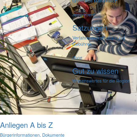
Gemeinde Markersdorf
assignment
Satzungen
Verfahrensvorschriften und
Gebühren
done
Gut zu wissen
Wissenswertes für die Region
Anliegen A bis Z
Bürgerinformationen, Dokumente