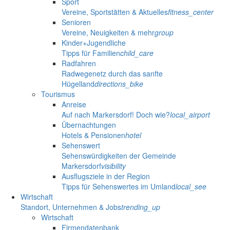
Sport
Vereine, Sportstätten & Aktuelles
fitness_center
Senioren
Vereine, Neuigkeiten & mehr
group
Kinder+Jugendliche
Tipps für Familien
child_care
Radfahren
Radwegenetz durch das sanfte
Hügelland
directions_bike
Tourismus
Anreise
Auf nach Markersdorf! Doch wie?
local_airport
Übernachtungen
Hotels & Pensionen
hotel
Sehenswert
Sehenswürdigkeiten der Gemeinde
Markersdorf
visibility
Ausflugsziele in der Region
Tipps für Sehenswertes im Umland
local_see
Wirtschaft
Standort, Unternehmen & Jobs
trending_up
Wirtschaft
Firmendatenbank