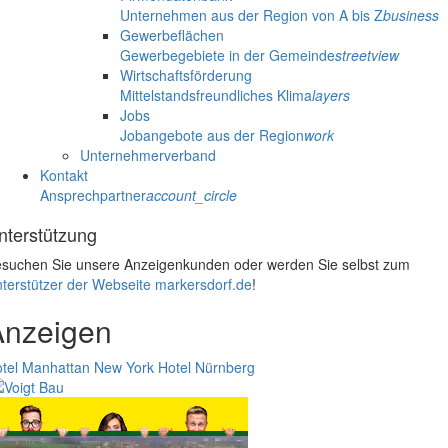
Unternehmen aus der Region von A bis Z
business
Gewerbeflächen
Gewerbegebiete in der Gemeinde
streetview
Wirtschaftsförderung
Mittelstandsfreundliches Klima
layers
Jobs
Jobangebote aus der Region
work
Unternehmerverband
Kontakt
Ansprechpartner
account_circle
nterstützung
suchen Sie unsere Anzeigenkunden oder werden Sie selbst zum
terstützer der Webseite markersdorf.de
!
Anzeigen
tel Manhattan New York
Hotel Nürnberg