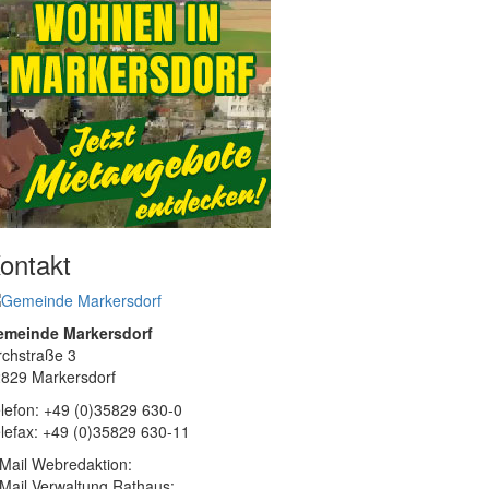
ontakt
emeinde Markersdorf
rchstraße 3
829 Markersdorf
lefon: +49 (0)35829 630-0
lefax: +49 (0)35829 630-11
Mail Webredaktion:
Mail Verwaltung Rathaus: