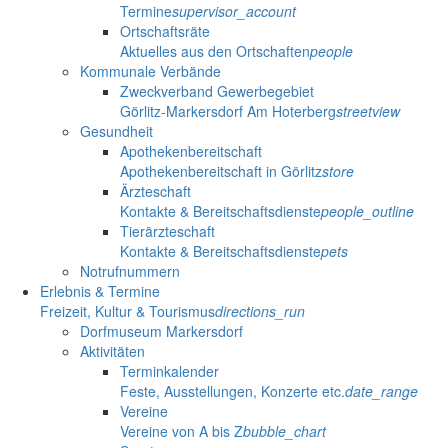
Termine
supervisor_account
Ortschaftsräte
Aktuelles aus den Ortschaften
people
Kommunale Verbände
Zweckverband Gewerbegebiet
Görlitz-Markersdorf Am Hoterberg
streetview
Gesundheit
Apothekenbereitschaft
Apothekenbereitschaft in Görlitz
store
Ärzteschaft
Kontakte & Bereitschaftsdienste
people_outline
Tierärzteschaft
Kontakte & Bereitschaftsdienste
pets
Notrufnummern
Erlebnis & Termine
Freizeit, Kultur & Tourismus
directions_run
Dorfmuseum Markersdorf
Aktivitäten
Terminkalender
Feste, Ausstellungen, Konzerte etc.
date_range
Vereine
Vereine von A bis Z
bubble_chart