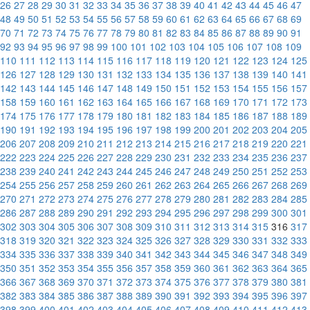
26
27
28
29
30
31
32
33
34
35
36
37
38
39
40
41
42
43
44
45
46
47
48
49
50
51
52
53
54
55
56
57
58
59
60
61
62
63
64
65
66
67
68
69
70
71
72
73
74
75
76
77
78
79
80
81
82
83
84
85
86
87
88
89
90
91
92
93
94
95
96
97
98
99
100
101
102
103
104
105
106
107
108
109
110
111
112
113
114
115
116
117
118
119
120
121
122
123
124
125
126
127
128
129
130
131
132
133
134
135
136
137
138
139
140
141
142
143
144
145
146
147
148
149
150
151
152
153
154
155
156
157
158
159
160
161
162
163
164
165
166
167
168
169
170
171
172
173
174
175
176
177
178
179
180
181
182
183
184
185
186
187
188
189
190
191
192
193
194
195
196
197
198
199
200
201
202
203
204
205
206
207
208
209
210
211
212
213
214
215
216
217
218
219
220
221
222
223
224
225
226
227
228
229
230
231
232
233
234
235
236
237
238
239
240
241
242
243
244
245
246
247
248
249
250
251
252
253
254
255
256
257
258
259
260
261
262
263
264
265
266
267
268
269
270
271
272
273
274
275
276
277
278
279
280
281
282
283
284
285
286
287
288
289
290
291
292
293
294
295
296
297
298
299
300
301
302
303
304
305
306
307
308
309
310
311
312
313
314
315
316
317
318
319
320
321
322
323
324
325
326
327
328
329
330
331
332
333
334
335
336
337
338
339
340
341
342
343
344
345
346
347
348
349
350
351
352
353
354
355
356
357
358
359
360
361
362
363
364
365
366
367
368
369
370
371
372
373
374
375
376
377
378
379
380
381
382
383
384
385
386
387
388
389
390
391
392
393
394
395
396
397
398
399
400
401
402
403
404
405
406
407
408
409
410
411
412
413