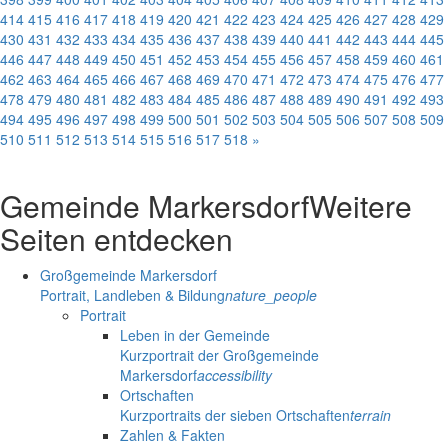
414
415
416
417
418
419
420
421
422
423
424
425
426
427
428
429
430
431
432
433
434
435
436
437
438
439
440
441
442
443
444
445
446
447
448
449
450
451
452
453
454
455
456
457
458
459
460
461
462
463
464
465
466
467
468
469
470
471
472
473
474
475
476
477
478
479
480
481
482
483
484
485
486
487
488
489
490
491
492
493
494
495
496
497
498
499
500
501
502
503
504
505
506
507
508
509
510
511
512
513
514
515
516
517
518
»
Gemeinde Markersdorf
Weitere
Seiten entdecken
Großgemeinde Markersdorf
Portrait, Landleben & Bildung
nature_people
Portrait
Leben in der Gemeinde
Kurzportrait der Großgemeinde
Markersdorf
accessibility
Ortschaften
Kurzportraits der sieben Ortschaften
terrain
Zahlen & Fakten