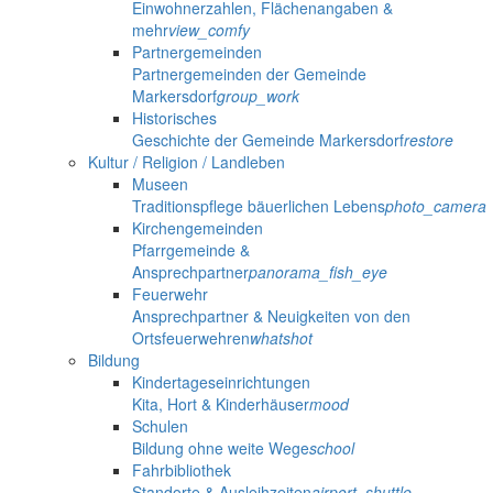
Einwohnerzahlen, Flächenangaben &
mehr
view_comfy
Partnergemeinden
Partnergemeinden der Gemeinde
Markersdorf
group_work
Historisches
Geschichte der Gemeinde Markersdorf
restore
Kultur / Religion / Landleben
Museen
Traditionspflege bäuerlichen Lebens
photo_camera
Kirchengemeinden
Pfarrgemeinde &
Ansprechpartner
panorama_fish_eye
Feuerwehr
Ansprechpartner & Neuigkeiten von den
Ortsfeuerwehren
whatshot
Bildung
Kindertageseinrichtungen
Kita, Hort & Kinderhäuser
mood
Schulen
Bildung ohne weite Wege
school
Fahrbibliothek
Standorte & Ausleihzeiten
airport_shuttle