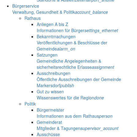
Bürgerservice
Verwaltung, Gesundheit & Politik
account_balance
Rathaus
Anliegen A bis Z
Informationen für Bürger
settings_ethernet
Bekanntmachungen
Veröffentlichungen & Beschlüsse der
Gemeinde
alarm_on
Satzungen
Gemeindliche Angelegenheiten &
sicherheitsrechtliche Erlasse
assignment
Ausschreibungen
Öffentliche Ausschreibungen der Gemeinde
Markersdorf
publish
Gut zu wissen
Wissenswertes für die Region
done
Politik
Bürgermeister
Informationen aus dem Rathaus
person
Gemeinderat
Mitglieder & Tagungen
supervisor_account
Ausschüsse