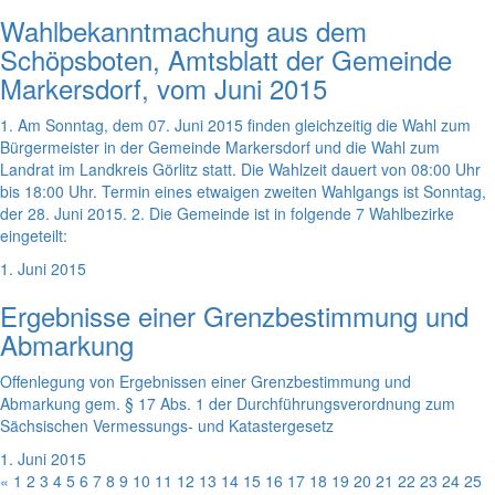
Wahlbekanntmachung aus dem
Schöpsboten, Amtsblatt der Gemeinde
Markersdorf, vom Juni 2015
1. Am Sonntag, dem 07. Juni 2015 finden gleichzeitig die Wahl zum
Bürgermeister in der Gemeinde Markersdorf und die Wahl zum
Landrat im Landkreis Görlitz statt. Die Wahlzeit dauert von 08:00 Uhr
bis 18:00 Uhr. Termin eines etwaigen zweiten Wahlgangs ist Sonntag,
der 28. Juni 2015. 2. Die Gemeinde ist in folgende 7 Wahlbezirke
eingeteilt:
1. Juni 2015
Ergebnisse einer Grenzbestimmung und
Abmarkung
Offenlegung von Ergebnissen einer Grenzbestimmung und
Abmarkung gem. § 17 Abs. 1 der Durchführungsverordnung zum
Sächsischen Vermessungs- und Katastergesetz
1. Juni 2015
«
1
2
3
4
5
6
7
8
9
10
11
12
13
14
15
16
17
18
19
20
21
22
23
24
25