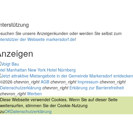
nterstützung
suchen Sie unsere Anzeigenkunden oder werden Sie selbst zum
terstützer der Webseite markersdorf.de
!
Anzeigen
tel Manhattan New York
Hotel Nürnberg
©2026
chevron_right
AGB
chevron_right
Impressum
chevron_right
Datenschutzerklärung
chevron_right
Erklärung zur Barrierefreiheit
chevron_right
Werben
Diese Webseite verwendet Cookies. Wenn Sie auf dieser Seite
weitersurfen, stimmen Sie der Cookie-Nutzung
zu
OK
Datenschutzerklärung