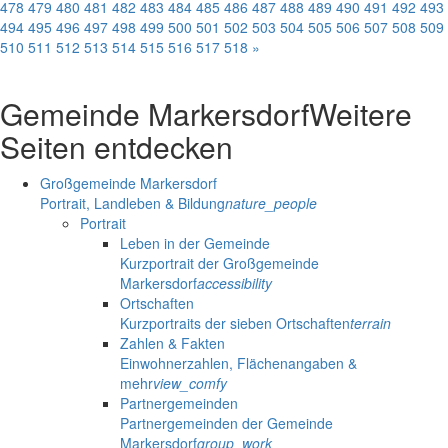
478
479
480
481
482
483
484
485
486
487
488
489
490
491
492
493
494
495
496
497
498
499
500
501
502
503
504
505
506
507
508
509
510
511
512
513
514
515
516
517
518
»
Gemeinde Markersdorf
Weitere
Seiten entdecken
Großgemeinde Markersdorf
Portrait, Landleben & Bildung
nature_people
Portrait
Leben in der Gemeinde
Kurzportrait der Großgemeinde
Markersdorf
accessibility
Ortschaften
Kurzportraits der sieben Ortschaften
terrain
Zahlen & Fakten
Einwohnerzahlen, Flächenangaben &
mehr
view_comfy
Partnergemeinden
Partnergemeinden der Gemeinde
Markersdorf
group_work