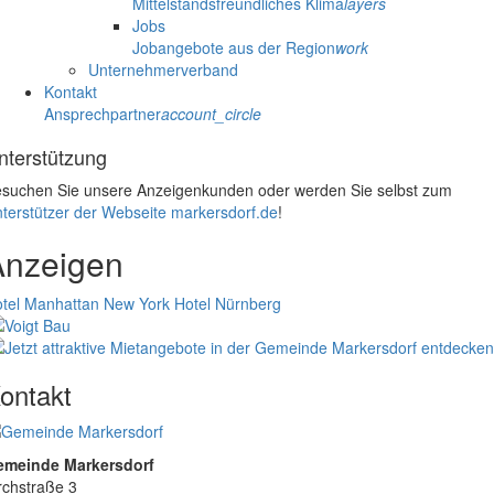
Mittelstandsfreundliches Klima
layers
Jobs
Jobangebote aus der Region
work
Unternehmerverband
Kontakt
Ansprechpartner
account_circle
nterstützung
suchen Sie unsere Anzeigenkunden oder werden Sie selbst zum
terstützer der Webseite markersdorf.de
!
Anzeigen
tel Manhattan New York
Hotel Nürnberg
ontakt
emeinde Markersdorf
rchstraße 3