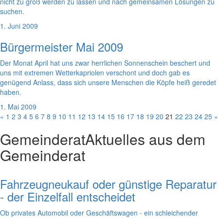
nicht zu groß werden zu lassen und nach gemeinsamen Lösungen zu
suchen.
1. Juni 2009
Bürgermeister Mai 2009
Der Monat April hat uns zwar herrlichen Sonnenschein beschert und
uns mit extremen Wetterkapriolen verschont und doch gab es
genügend Anlass, dass sich unsere Menschen die Köpfe heiß geredet
haben.
1. Mai 2009
«
1
2
3
4
5
6
7
8
9
10
11
12
13
14
15
16
17
18
19
20
21
22
23
24
25
»
Gemeinderat
Aktuelles aus dem
Gemeinderat
Fahrzeugneukauf oder günstige Reparatur
- der Einzelfall entscheidet
Ob privates Automobil oder Geschäftswagen - ein schleichender