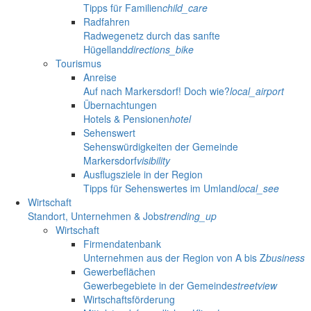
Tipps für Familien
child_care
Radfahren
Radwegenetz durch das sanfte
Hügelland
directions_bike
Tourismus
Anreise
Auf nach Markersdorf! Doch wie?
local_airport
Übernachtungen
Hotels & Pensionen
hotel
Sehenswert
Sehenswürdigkeiten der Gemeinde
Markersdorf
visibility
Ausflugsziele in der Region
Tipps für Sehenswertes im Umland
local_see
Wirtschaft
Standort, Unternehmen & Jobs
trending_up
Wirtschaft
Firmendatenbank
Unternehmen aus der Region von A bis Z
business
Gewerbeflächen
Gewerbegebiete in der Gemeinde
streetview
Wirtschaftsförderung