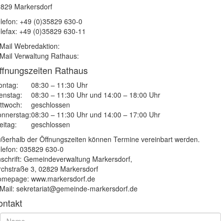
829 Markersdorf
lefon: +49 (0)35829 630-0
lefax: +49 (0)35829 630-11
Mail Webredaktion:
Mail Verwaltung Rathaus:
ffnungszeiten Rathaus
ntag:
08:30 – 11:30 Uhr
enstag:
08:30 – 11:30 Uhr und 14:00 – 18:00 Uhr
ttwoch:
geschlossen
nnerstag:
08:30 – 11:30 Uhr und 14:00 – 17:00 Uhr
eitag:
geschlossen
ßerhalb der Öffnungszeiten können Termine vereinbart werden.
lefon: 035829 630-0
schrift: Gemeindeverwaltung Markersdorf,
rchstraße 3, 02829 Markersdorf
mepage: www.markersdorf.de
Mail: sekretariat@gemeinde-markersdorf.de
ontakt