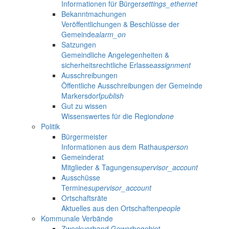
Informationen für Bürger
settings_ethernet
Bekanntmachungen
Veröffentlichungen & Beschlüsse der
Gemeinde
alarm_on
Satzungen
Gemeindliche Angelegenheiten &
sicherheitsrechtliche Erlasse
assignment
Ausschreibungen
Öffentliche Ausschreibungen der Gemeinde
Markersdorf
publish
Gut zu wissen
Wissenswertes für die Region
done
Politik
Bürgermeister
Informationen aus dem Rathaus
person
Gemeinderat
Mitglieder & Tagungen
supervisor_account
Ausschüsse
Termine
supervisor_account
Ortschaftsräte
Aktuelles aus den Ortschaften
people
Kommunale Verbände
Zweckverband Gewerbegebiet