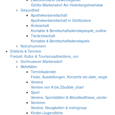
Görlitz-Markersdorf Am Hoterberg
streetview
Gesundheit
Apothekenbereitschaft
Apothekenbereitschaft in Görlitz
store
Ärzteschaft
Kontakte & Bereitschaftsdienste
people_outline
Tierärzteschaft
Kontakte & Bereitschaftsdienste
pets
Notrufnummern
Erlebnis & Termine
Freizeit, Kultur & Tourismus
directions_run
Dorfmuseum Markersdorf
Aktivitäten
Terminkalender
Feste, Ausstellungen, Konzerte etc.
date_range
Vereine
Vereine von A bis Z
bubble_chart
Sport
Vereine, Sportstätten & Aktuelles
fitness_center
Senioren
Vereine, Neuigkeiten & mehr
group
Kinder+Jugendliche