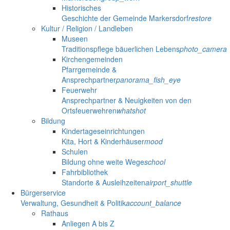
Historisches
Geschichte der Gemeinde Markersdorf
restore
Kultur / Religion / Landleben
Museen
Traditionspflege bäuerlichen Lebens
photo_camera
Kirchengemeinden
Pfarrgemeinde &
Ansprechpartner
panorama_fish_eye
Feuerwehr
Ansprechpartner & Neuigkeiten von den
Ortsfeuerwehren
whatshot
Bildung
Kindertageseinrichtungen
Kita, Hort & Kinderhäuser
mood
Schulen
Bildung ohne weite Wege
school
Fahrbibliothek
Standorte & Ausleihzeiten
airport_shuttle
Bürgerservice
Verwaltung, Gesundheit & Politik
account_balance
Rathaus
Anliegen A bis Z