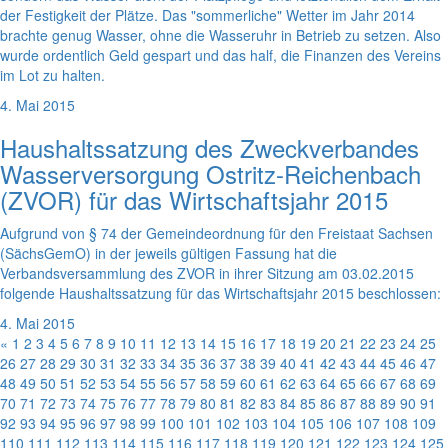
der Festigkeit der Plätze. Das "sommerliche" Wetter im Jahr 2014
brachte genug Wasser, ohne die Wasseruhr in Betrieb zu setzen. Also
wurde ordentlich Geld gespart und das half, die Finanzen des Vereins
im Lot zu halten.
4. Mai 2015
Haushaltssatzung des Zweckverbandes
Wasserversorgung Ostritz-Reichenbach
(ZVOR) für das Wirtschaftsjahr 2015
Aufgrund von § 74 der Gemeindeordnung für den Freistaat Sachsen
(SächsGemO) in der jeweils gültigen Fassung hat die
Verbandsversammlung des ZVOR in ihrer Sitzung am 03.02.2015
folgende Haushaltssatzung für das Wirtschaftsjahr 2015 beschlossen:
4. Mai 2015
«
1
2
3
4
5
6
7
8
9
10
11
12
13
14
15
16
17
18
19
20
21
22
23
24
25
26
27
28
29
30
31
32
33
34
35
36
37
38
39
40
41
42
43
44
45
46
47
48
49
50
51
52
53
54
55
56
57
58
59
60
61
62
63
64
65
66
67
68
69
70
71
72
73
74
75
76
77
78
79
80
81
82
83
84
85
86
87
88
89
90
91
92
93
94
95
96
97
98
99
100
101
102
103
104
105
106
107
108
109
110
111
112
113
114
115
116
117
118
119
120
121
122
123
124
125