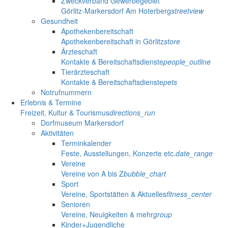
Zweckverband Gewerbegebiet
Görlitz-Markersdorf Am Hoterberg
streetview
Gesundheit
Apothekenbereitschaft
Apothekenbereitschaft in Görlitz
store
Ärzteschaft
Kontakte & Bereitschaftsdienste
people_outline
Tierärzteschaft
Kontakte & Bereitschaftsdienste
pets
Notrufnummern
Erlebnis & Termine
Freizeit, Kultur & Tourismus
directions_run
Dorfmuseum Markersdorf
Aktivitäten
Terminkalender
Feste, Ausstellungen, Konzerte etc.
date_range
Vereine
Vereine von A bis Z
bubble_chart
Sport
Vereine, Sportstätten & Aktuelles
fitness_center
Senioren
Vereine, Neuigkeiten & mehr
group
Kinder+Jugendliche