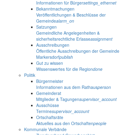
Informationen für Bürger
settings_ethernet
Bekanntmachungen
Veröffentlichungen & Beschlüsse der
Gemeinde
alarm_on
Satzungen
Gemeindliche Angelegenheiten &
sicherheitsrechtliche Erlasse
assignment
Ausschreibungen
Öffentliche Ausschreibungen der Gemeinde
Markersdorf
publish
Gut zu wissen
Wissenswertes für die Region
done
Politik
Bürgermeister
Informationen aus dem Rathaus
person
Gemeinderat
Mitglieder & Tagungen
supervisor_account
Ausschüsse
Termine
supervisor_account
Ortschaftsräte
Aktuelles aus den Ortschaften
people
Kommunale Verbände