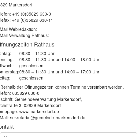
829 Markersdorf
lefon: +49 (0)35829 630-0
lefax: +49 (0)35829 630-11
Mail Webredaktion:
Mail Verwaltung Rathaus:
ffnungszeiten Rathaus
ntag:
08:30 – 11:30 Uhr
enstag:
08:30 – 11:30 Uhr und 14:00 – 18:00 Uhr
ttwoch:
geschlossen
nnerstag:
08:30 – 11:30 Uhr und 14:00 – 17:00 Uhr
eitag:
geschlossen
ßerhalb der Öffnungszeiten können Termine vereinbart werden.
lefon: 035829 630-0
schrift: Gemeindeverwaltung Markersdorf,
rchstraße 3, 02829 Markersdorf
mepage: www.markersdorf.de
Mail: sekretariat@gemeinde-markersdorf.de
ontakt