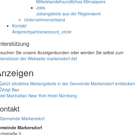
Mittelstandsfreundliches Klima
layers
Jobs
Jobangebote aus der Region
work
Unternehmerverband
Kontakt
Ansprechpartner
account_circle
nterstützung
suchen Sie unsere Anzeigenkunden oder werden Sie selbst zum
terstützer der Webseite markersdorf.de
!
Anzeigen
tel Manhattan New York
Hotel Nürnberg
ontakt
emeinde Markersdorf
rchstraße 3