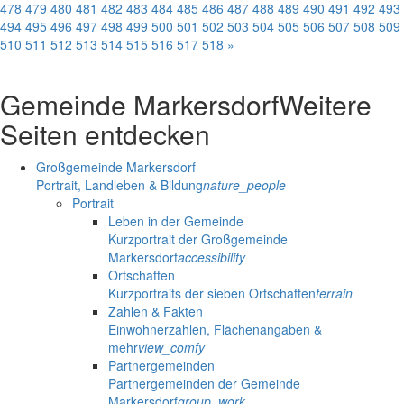
478
479
480
481
482
483
484
485
486
487
488
489
490
491
492
493
494
495
496
497
498
499
500
501
502
503
504
505
506
507
508
509
510
511
512
513
514
515
516
517
518
»
Gemeinde Markersdorf
Weitere
Seiten entdecken
Großgemeinde Markersdorf
Portrait, Landleben & Bildung
nature_people
Portrait
Leben in der Gemeinde
Kurzportrait der Großgemeinde
Markersdorf
accessibility
Ortschaften
Kurzportraits der sieben Ortschaften
terrain
Zahlen & Fakten
Einwohnerzahlen, Flächenangaben &
mehr
view_comfy
Partnergemeinden
Partnergemeinden der Gemeinde
Markersdorf
group_work