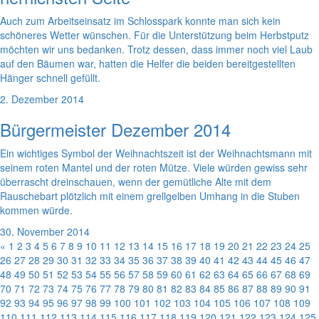
Auch zum Arbeitseinsatz im Schlosspark konnte man sich kein
schöneres Wetter wünschen. Für die Unterstützung beim Herbstputz
möchten wir uns bedanken. Trotz dessen, dass immer noch viel Laub
auf den Bäumen war, hatten die Helfer die beiden bereitgestellten
Hänger schnell gefüllt.
2. Dezember 2014
Bürgermeister Dezember 2014
Ein wichtiges Symbol der Weihnachtszeit ist der Weihnachtsmann mit
seinem roten Mantel und der roten Mütze. Viele würden gewiss sehr
überrascht dreinschauen, wenn der gemütliche Alte mit dem
Rauschebart plötzlich mit einem grellgelben Umhang in die Stuben
kommen würde.
30. November 2014
«
1
2
3
4
5
6
7
8
9
10
11
12
13
14
15
16
17
18
19
20
21
22
23
24
25
26
27
28
29
30
31
32
33
34
35
36
37
38
39
40
41
42
43
44
45
46
47
48
49
50
51
52
53
54
55
56
57
58
59
60
61
62
63
64
65
66
67
68
69
70
71
72
73
74
75
76
77
78
79
80
81
82
83
84
85
86
87
88
89
90
91
92
93
94
95
96
97
98
99
100
101
102
103
104
105
106
107
108
109
110
111
112
113
114
115
116
117
118
119
120
121
122
123
124
125