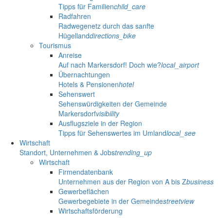
Tipps für Familien
child_care
Radfahren
Radwegenetz durch das sanfte
Hügelland
directions_bike
Tourismus
Anreise
Auf nach Markersdorf! Doch wie?
local_airport
Übernachtungen
Hotels & Pensionen
hotel
Sehenswert
Sehenswürdigkeiten der Gemeinde
Markersdorf
visibility
Ausflugsziele in der Region
Tipps für Sehenswertes im Umland
local_see
Wirtschaft
Standort, Unternehmen & Jobs
trending_up
Wirtschaft
Firmendatenbank
Unternehmen aus der Region von A bis Z
business
Gewerbeflächen
Gewerbegebiete in der Gemeinde
streetview
Wirtschaftsförderung