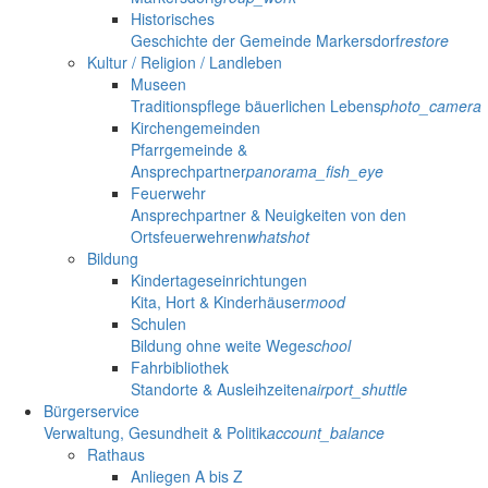
Historisches
Geschichte der Gemeinde Markersdorf
restore
Kultur / Religion / Landleben
Museen
Traditionspflege bäuerlichen Lebens
photo_camera
Kirchengemeinden
Pfarrgemeinde &
Ansprechpartner
panorama_fish_eye
Feuerwehr
Ansprechpartner & Neuigkeiten von den
Ortsfeuerwehren
whatshot
Bildung
Kindertageseinrichtungen
Kita, Hort & Kinderhäuser
mood
Schulen
Bildung ohne weite Wege
school
Fahrbibliothek
Standorte & Ausleihzeiten
airport_shuttle
Bürgerservice
Verwaltung, Gesundheit & Politik
account_balance
Rathaus
Anliegen A bis Z