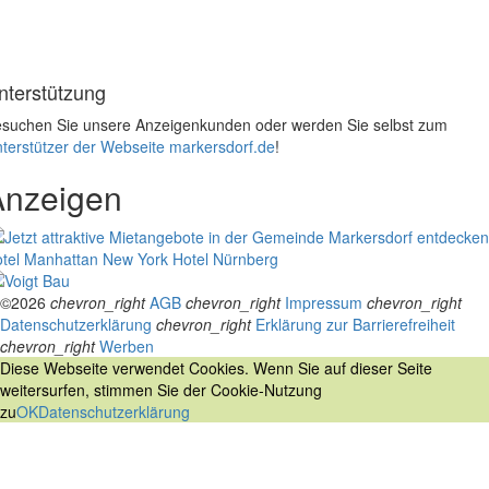
nterstützung
suchen Sie unsere Anzeigenkunden oder werden Sie selbst zum
terstützer der Webseite markersdorf.de
!
Anzeigen
tel Manhattan New York
Hotel Nürnberg
©2026
chevron_right
AGB
chevron_right
Impressum
chevron_right
Datenschutzerklärung
chevron_right
Erklärung zur Barrierefreiheit
chevron_right
Werben
Diese Webseite verwendet Cookies. Wenn Sie auf dieser Seite
weitersurfen, stimmen Sie der Cookie-Nutzung
zu
OK
Datenschutzerklärung