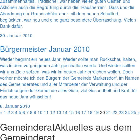
Zusammenhaltes. Traditionell war neben vielen guten Gesten und
Aktionen auch die Begrüßung durch die "Hausherren". Dass uns die
Abordnung der Grundschüler aber mit dem neuen Schullied
beglückten, war neu und eine ganz besondere Überraschung. Vielen
Dank dafür.
30. Januar 2010
Bürgermeister Januar 2010
Wieder beginnt ein neues Jahr. Wieder sollte man Rückschau halten,
was in dem vergangenen Jahr geschaffen wurde. Und wieder sollten
wir uns Ziele setzen, was wir im neuen Jahr erreichen wollen. Doch
vorher möchte ich den Bürgern der Gemeinde Markersdorf, im Namen
des Gemeinderates und aller Mitarbeiter der Verwaltung und der
Einrichtungen der Gemeinde alles Gute, viel Gesundheit und Kraft für
das neue Jahr wünschen!
6. Januar 2010
«
1
2
3
4
5
6
7
8
9
10
11
12
13
14
15
16
17
18
19
20
21
22
23
24
25
»
Gemeinderat
Aktuelles aus dem
Gemeinderat