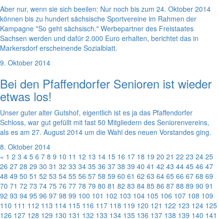
Aber nur, wenn sie sich beeilen: Nur noch bis zum 24. Oktober 2014
können bis zu hundert sächsische Sportvereine im Rahmen der
Kampagne "So geht sächsisch." Werbepartner des Freistaates
Sachsen werden und dafür 2.000 Euro erhalten, berichtet das in
Markersdorf erscheinende Sozialblatt.
9. Oktober 2014
Bei den Pfaffendorfer Senioren ist wieder
etwas los!
Unser guter alter Gutshof, eigentlich ist es ja das Pfaffendorfer
Schloss, war gut gefüllt mit fast 50 Mitgliedern des Seniorenvereins,
als es am 27. August 2014 um die Wahl des neuen Vorstandes ging.
8. Oktober 2014
«
1
2
3
4
5
6
7
8
9
10
11
12
13
14
15
16
17
18
19
20
21
22
23
24
25
26
27
28
29
30
31
32
33
34
35
36
37
38
39
40
41
42
43
44
45
46
47
48
49
50
51
52
53
54
55
56
57
58
59
60
61
62
63
64
65
66
67
68
69
70
71
72
73
74
75
76
77
78
79
80
81
82
83
84
85
86
87
88
89
90
91
92
93
94
95
96
97
98
99
100
101
102
103
104
105
106
107
108
109
110
111
112
113
114
115
116
117
118
119
120
121
122
123
124
125
126
127
128
129
130
131
132
133
134
135
136
137
138
139
140
141