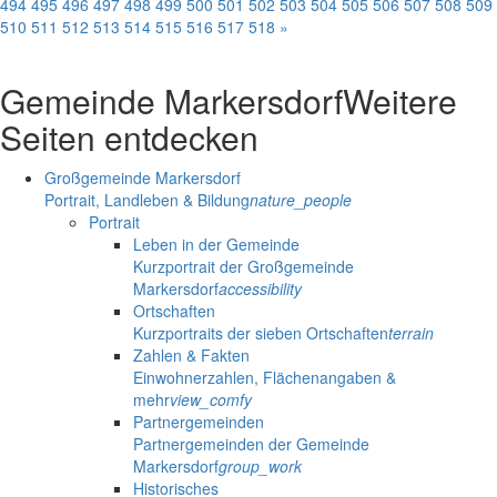
494
495
496
497
498
499
500
501
502
503
504
505
506
507
508
509
510
511
512
513
514
515
516
517
518
»
Gemeinde Markersdorf
Weitere
Seiten entdecken
Großgemeinde Markersdorf
Portrait, Landleben & Bildung
nature_people
Portrait
Leben in der Gemeinde
Kurzportrait der Großgemeinde
Markersdorf
accessibility
Ortschaften
Kurzportraits der sieben Ortschaften
terrain
Zahlen & Fakten
Einwohnerzahlen, Flächenangaben &
mehr
view_comfy
Partnergemeinden
Partnergemeinden der Gemeinde
Markersdorf
group_work
Historisches