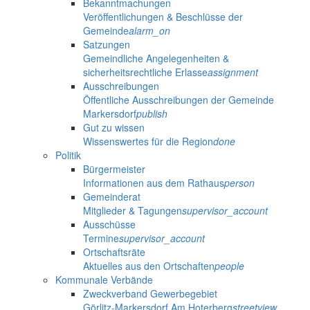
Bekanntmachungen
Veröffentlichungen & Beschlüsse der
Gemeinde
alarm_on
Satzungen
Gemeindliche Angelegenheiten &
sicherheitsrechtliche Erlasse
assignment
Ausschreibungen
Öffentliche Ausschreibungen der Gemeinde
Markersdorf
publish
Gut zu wissen
Wissenswertes für die Region
done
Politik
Bürgermeister
Informationen aus dem Rathaus
person
Gemeinderat
Mitglieder & Tagungen
supervisor_account
Ausschüsse
Termine
supervisor_account
Ortschaftsräte
Aktuelles aus den Ortschaften
people
Kommunale Verbände
Zweckverband Gewerbegebiet
Görlitz-Markersdorf Am Hoterberg
streetview