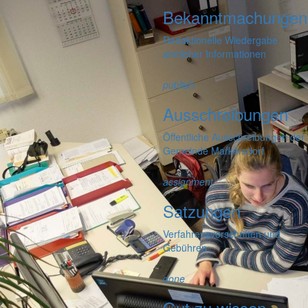
Bekanntmachungen
Redaktionelle Wiedergabe
amtlicher Informationen
publish
Ausschreibungen
Öffentliche Ausschreibungen der
Gemeinde Markersdorf
assignment
Satzungen
Verfahrensvorschriften und
Gebühren
done
Gut zu wissen