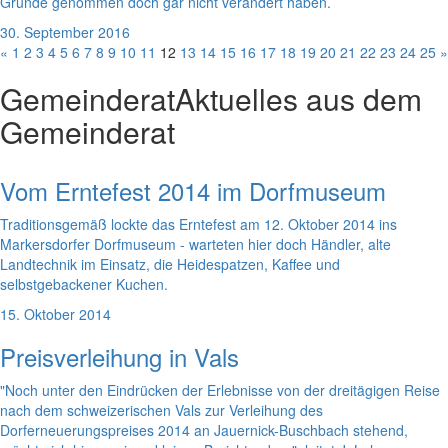
Grunde genommen doch gar nicht verändert haben.
30. September 2016
«
1
2
3
4
5
6
7
8
9
10
11
12
13
14
15
16
17
18
19
20
21
22
23
24
25
»
Gemeinderat
Aktuelles aus dem
Gemeinderat
Vom Erntefest 2014 im Dorfmuseum
Traditionsgemäß lockte das Erntefest am 12. Oktober 2014 ins
Markersdorfer Dorfmuseum - warteten hier doch Händler, alte
Landtechnik im Einsatz, die Heidespatzen, Kaffee und
selbstgebackener Kuchen.
15. Oktober 2014
Preisverleihung in Vals
"Noch unter den Eindrücken der Erlebnisse von der dreitägigen Reise
nach dem schweizerischen Vals zur Verleihung des
Dorferneuerungspreises 2014 an Jauernick-Buschbach stehend,