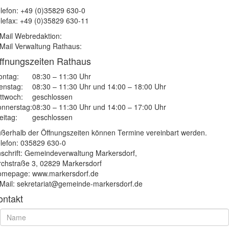
lefon: +49 (0)35829 630-0
lefax: +49 (0)35829 630-11
Mail Webredaktion:
Mail Verwaltung Rathaus:
ffnungszeiten Rathaus
ntag:
08:30 – 11:30 Uhr
enstag:
08:30 – 11:30 Uhr und 14:00 – 18:00 Uhr
ttwoch:
geschlossen
nnerstag:
08:30 – 11:30 Uhr und 14:00 – 17:00 Uhr
eitag:
geschlossen
ßerhalb der Öffnungszeiten können Termine vereinbart werden.
lefon: 035829 630-0
schrift: Gemeindeverwaltung Markersdorf,
rchstraße 3, 02829 Markersdorf
mepage: www.markersdorf.de
Mail: sekretariat@gemeinde-markersdorf.de
ontakt