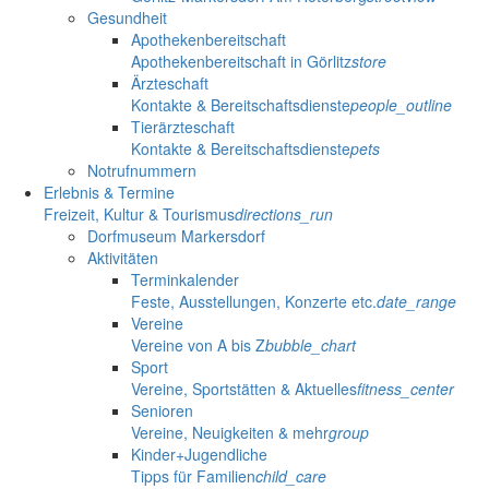
Gesundheit
Apothekenbereitschaft
Apothekenbereitschaft in Görlitz
store
Ärzteschaft
Kontakte & Bereitschaftsdienste
people_outline
Tierärzteschaft
Kontakte & Bereitschaftsdienste
pets
Notrufnummern
Erlebnis & Termine
Freizeit, Kultur & Tourismus
directions_run
Dorfmuseum Markersdorf
Aktivitäten
Terminkalender
Feste, Ausstellungen, Konzerte etc.
date_range
Vereine
Vereine von A bis Z
bubble_chart
Sport
Vereine, Sportstätten & Aktuelles
fitness_center
Senioren
Vereine, Neuigkeiten & mehr
group
Kinder+Jugendliche
Tipps für Familien
child_care