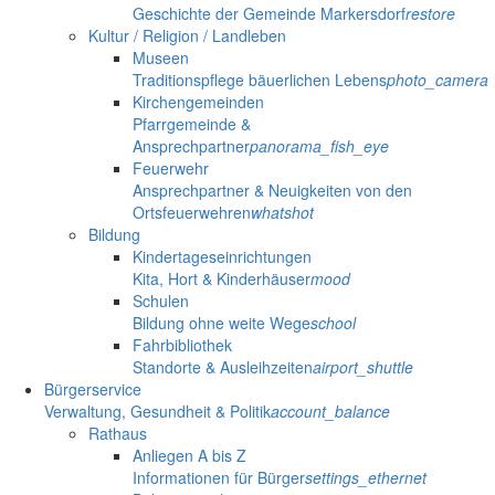
Geschichte der Gemeinde Markersdorf
restore
Kultur / Religion / Landleben
Museen
Traditionspflege bäuerlichen Lebens
photo_camera
Kirchengemeinden
Pfarrgemeinde &
Ansprechpartner
panorama_fish_eye
Feuerwehr
Ansprechpartner & Neuigkeiten von den
Ortsfeuerwehren
whatshot
Bildung
Kindertageseinrichtungen
Kita, Hort & Kinderhäuser
mood
Schulen
Bildung ohne weite Wege
school
Fahrbibliothek
Standorte & Ausleihzeiten
airport_shuttle
Bürgerservice
Verwaltung, Gesundheit & Politik
account_balance
Rathaus
Anliegen A bis Z
Informationen für Bürger
settings_ethernet