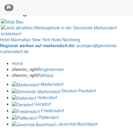
Anzeigen
Hotel Manhattan New York
Hotel Nürnberg
Regional werben auf markersdorf.de!
anzeigen@gemeinde-
markersdorf.de
Home
chevron_right
Bürgerservice
chevron_right
Rathaus
Markersdorf
Deutsch-Paulsdorf
Holtendorf
Gersdorf
Friedersdorf
Pfaffendorf
Jauernick-Buschbach