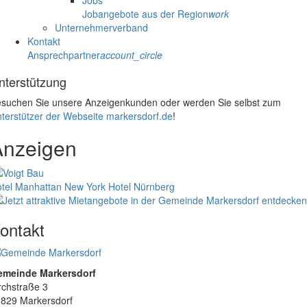
Jobs
Jobangebote aus der Region
work
Unternehmerverband
Kontakt
Ansprechpartner
account_circle
nterstützung
suchen Sie unsere Anzeigenkunden oder werden Sie selbst zum
terstützer der Webseite markersdorf.de
!
Anzeigen
tel Manhattan New York
Hotel Nürnberg
ontakt
emeinde Markersdorf
rchstraße 3
829 Markersdorf