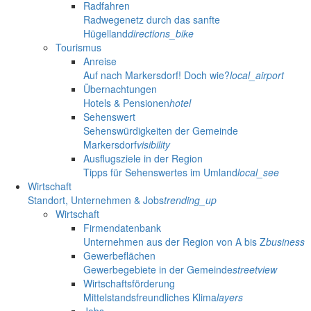
Radfahren
Radwegenetz durch das sanfte
Hügelland
directions_bike
Tourismus
Anreise
Auf nach Markersdorf! Doch wie?
local_airport
Übernachtungen
Hotels & Pensionen
hotel
Sehenswert
Sehenswürdigkeiten der Gemeinde
Markersdorf
visibility
Ausflugsziele in der Region
Tipps für Sehenswertes im Umland
local_see
Wirtschaft
Standort, Unternehmen & Jobs
trending_up
Wirtschaft
Firmendatenbank
Unternehmen aus der Region von A bis Z
business
Gewerbeflächen
Gewerbegebiete in der Gemeinde
streetview
Wirtschaftsförderung
Mittelstandsfreundliches Klima
layers