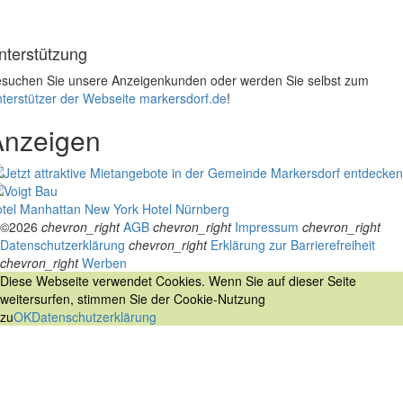
nterstützung
suchen Sie unsere Anzeigenkunden oder werden Sie selbst zum
terstützer der Webseite markersdorf.de
!
Anzeigen
tel Manhattan New York
Hotel Nürnberg
©2026
chevron_right
AGB
chevron_right
Impressum
chevron_right
Datenschutzerklärung
chevron_right
Erklärung zur Barrierefreiheit
chevron_right
Werben
Diese Webseite verwendet Cookies. Wenn Sie auf dieser Seite
weitersurfen, stimmen Sie der Cookie-Nutzung
zu
OK
Datenschutzerklärung