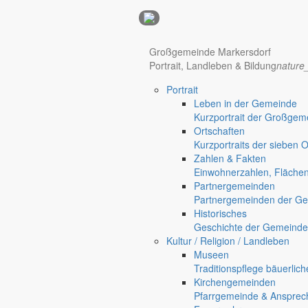
Anzeigen
Hotel Manhattan New York
Hotel Nürnberg
Großgemeinde Markersdorf
Portrait, Landleben & Bildung
nature
Portrait
Regional werben auf markersdorf.de!
anzeigen@gemeinde-markers
Leben in der Gemeinde
Kurzportrait der Großgem
Home
Ortschaften
chevron_right
Bürgerservice
Kurzportraits der sieben 
chevron_right
Rathaus
Zahlen & Fakten
Markersdorf
Einwohnerzahlen, Fläche
Deutsch-Paulsdorf
Partnergemeinden
Holtendorf
Partnergemeinden der Ge
Gersdorf
Historisches
Geschichte der Gemeinde
Kultur / Religion / Landleben
Museen
Traditionspflege bäuerlic
Kirchengemeinden
Pfarrgemeinde & Ansprec