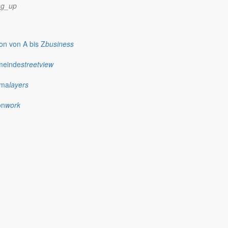
ng_up
n von A bis Z
business
meinde
streetview
ima
layers
on
work