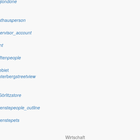
gion
done
athaus
person
ervisor_account
nt
ften
people
biet
oterberg
streetview
örlitz
store
ienste
people_outline
ienste
pets
Wirtschaft