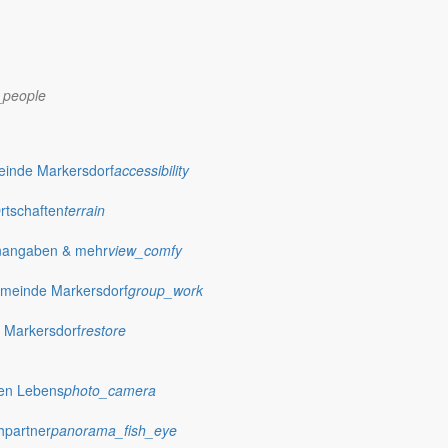
_people
dorf.de
einde Markersdorf
accessibility
Ortschaften
terrain
nangaben & mehr
view_comfy
meinde Markersdorf
group_work
 Markersdorf
restore
hen Lebens
photo_camera
hpartner
panorama_fish_eye