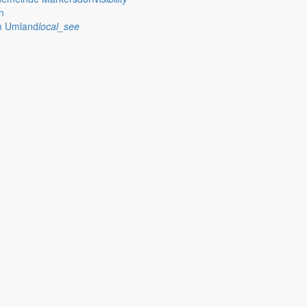
n
im Umland
local_see
 stellt das Rathaus Markersdorf viele Informationen online bereit. A
on Veröffentlichungen, die amtlich im “Schöpsboten – Dorfzeitung & Amt
dorfer Kirchtürme hinaus und Belange der Region und des Lebens im lä
och aufgenommen werden sollte!
publish
achungen
Ausschreibungen
iedergabe amtlicher
Öffentliche Ausschreibungen de