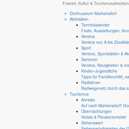
Freizeit, Kultur & Tourismus
directio
Dorfmuseum Markersdorf
Aktivitäten
Terminkalender
Feste, Ausstellungen, Kon
Vereine
Vereine von A bis Z
bubble
Sport
Vereine, Sportstätten & Ak
Senioren
Vereine, Neuigkeiten & m
Kinder+Jugendliche
Tipps für Familien
child_ca
Radfahren
Radwegenetz durch das s
Tourismus
Anreise
Auf nach Markersdorf! Do
Übernachtungen
Hotels & Pensionen
hotel
Sehenswert
Sehenswürdigkeiten der 