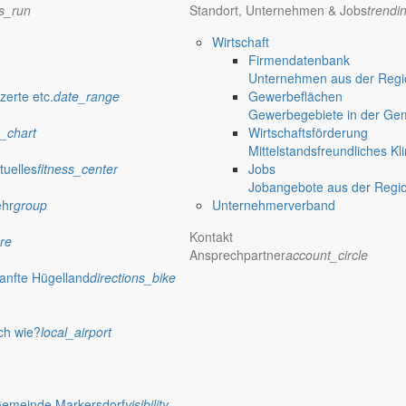
ns_run
Standort, Unternehmen & Jobs
trendi
Wirtschaft
Firmendatenbank
Unternehmen aus der Regio
zerte etc.
date_range
Gewerbeflächen
Gewerbegebiete in der Ge
_chart
Wirtschaftsförderung
Mittelstandsfreundliches Kl
tuelles
fitness_center
Jobs
Jobangebote aus der Regi
ehr
group
Unternehmerverband
Kontakt
re
Ansprechpartner
account_circle
anfte Hügelland
directions_bike
ch wie?
local_airport
Gemeinde Markersdorf
visibility