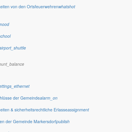
eiten von den Ortsfeuerwehren
whatshot
mood
school
airport_shuttle
ount_balance
ettings_ethernet
chlüsse der Gemeinde
alarm_on
ten & sicherheitsrechtliche Erlasse
assignment
gen der Gemeinde Markersdorf
publish