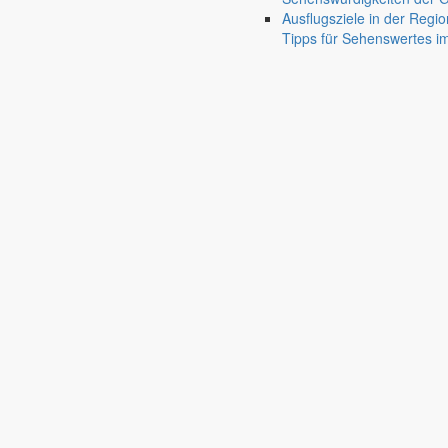
Friedersdorf
Ausflugsziele in der Regio
Pfaffendorf
Tipps für Sehenswertes 
Jauernick-Buschbach
Rathaus
Informationen aus dem Rathaus
Früher musste man wegen jeder Angelegenheit “uff de Gemeende”, heute
unterschiedlichen Anliegen finden Sie hier ebenso wie die Wiedergabe v
In der Rubrik “Rathaus” geht der Blick etwas weiter über die Markers
Reichen Sie gern Vorschläge ein, was unter “Anliegen von A bis Z” n
settings_ethernet
alarm_on
Anliegen A bis Z
Bekanntm
Bürgerinformationen, Dokumente & mehr
Redaktionelle W