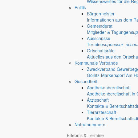
Wissenswertes für die Re
Politik
Bürgermeister
Informationen aus dem R
Gemeinderat
Mitglieder & Tagungen
sup
Ausschüsse
Termine
supervisor_accou
Ortschaftsräte
Aktuelles aus den Ortscha
Kommunale Verbände
Zweckverband Gewerbege
Görlitz-Markersdorf Am H
Gesundheit
Apothekenbereitschaft
Apothekenbereitschaft in G
Ärzteschaft
Kontakte & Bereitschaftsd
Tierärzteschaft
Kontakte & Bereitschaftsd
Notrufnummern
Erlebnis & Termine