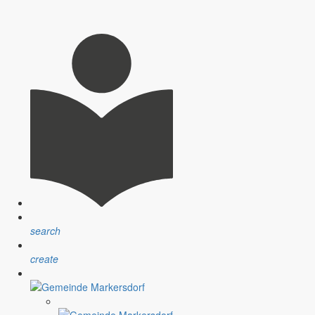
nsprechpartner, Öffnungszeiten und Informationen zu
sblatt” erfolgt sind.
ndlichen Raum werden aufgegriffen.
search
create
assignment
Satzungen
r Gemeinde
Verfahrensvorschriften und Gebühren