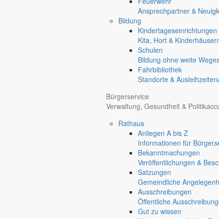
Feuerwehr
Ansprechpartner & Neuigk
Bildung
Kindertageseinrichtungen
Kita, Hort & Kinderhäuser
Schulen
Bildung ohne weite Wege
Fahrbibliothek
Standorte & Ausleihzeiten
Bürgerservice
Verwaltung, Gesundheit & Politik
acc
Rathaus
Anliegen A bis Z
Informationen für Bürger
s
Bekanntmachungen
Veröffentlichungen & Bes
Satzungen
Gemeindliche Angelegenhei
Ausschreibungen
Öffentliche Ausschreibun
Gut zu wissen