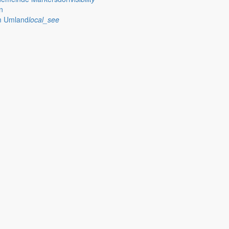
n
im Umland
local_see
 Februar, einer Stellenausschreibung und weiteren Aktivitäten in der 
rsdorf ohne Zwischenfälle. Bürgermeister Silvio Renger berichtet übe
er Bürgermeisters
 Neujahrsempfangs der Gemeinde Markersdorf und des Unternehmerve
chechien zu Gast in Markersdorf. Hauptthema waren die gemeinsame