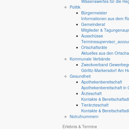
Wissenswertes für die Re
Politik
Bürgermeister
Informationen aus dem R
Gemeinderat
Mitglieder & Tagungen
sup
Ausschüsse
Termine
supervisor_accou
Ortschaftsräte
Aktuelles aus den Ortscha
Kommunale Verbände
Zweckverband Gewerbege
Görlitz-Markersdorf Am H
Gesundheit
Apothekenbereitschaft
Apothekenbereitschaft in G
Ärzteschaft
Kontakte & Bereitschaftsd
Tierärzteschaft
Kontakte & Bereitschaftsd
Notrufnummern
Anliegen A bis Z
Erlebnis & Termine