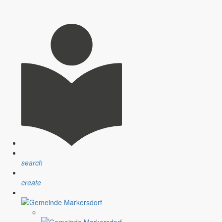
Gemeinde.
r die Bautätigkeit und nimmt Stellung zum neuen Busfahrplan.
rbandes Markersdorf e.V.
search
create
n Vorhaben im Jahr 2023.