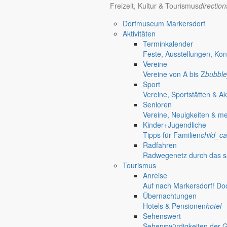
Freizeit, Kultur & Tourismus
directio
Bürgerinformationen, Dokumente & mehr
Dorfmuseum Markersdorf
Aktivitäten
Terminkalender
Öffnungszeiten Rathaus
Gemeinde
Feste, Ausstellungen, Kon
Vereine
Montag:
08:30 – 11:30 Uhr
Vereine von A bis Z
bubble
Dienstag:
08:30 – 11:30 Uhr und 14:00 – 18:00 Uhr
Sport
Mittwoch:
geschlossen
Vereine, Sportstätten & Ak
Donnerstag:
08:30 – 11:30 Uhr und 14:00 – 17:00 Uhr
Senioren
Freitag:
geschlossen
Vereine, Neuigkeiten & m
Außerhalb der Öffnungszeiten können Termine vereinbart werden.
Kinder+Jugendliche
Telefon: 035829 630-0
Tipps für Familien
child_ca
Anschrift: Gemeindeverwaltung Markersdorf,
Radfahren
Kirchstraße 3, 02829 Markersdorf
Radwegenetz durch das s
Homepage: www.markersdorf.de
Tourismus
E-Mail: sekretariat@gemeinde-markersdorf.de
Anreise
Auf nach Markersdorf! Do
Bürgermeister
Aktuelles aus dem
Übernachtungen
Hotels & Pensionen
hotel
Aus dem Rathaus
Sehenswert
Sehenswürdigkeiten der 