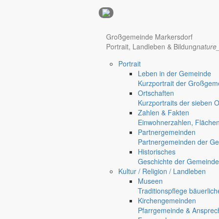
Anzeigen
Hotel Manhattan New York
Hotel Nürnberg
Großgemeinde Markersdorf
Portrait, Landleben & Bildung
nature
Portrait
Regional werben auf markersdorf.de!
anzeigen@gemeinde-markers
Leben in der Gemeinde
Kurzportrait der Großgem
Home
Ortschaften
chevron_right
Bürgerservice
Kurzportraits der sieben 
chevron_right
Rathaus
Zahlen & Fakten
Markersdorf
Einwohnerzahlen, Fläche
Deutsch-Paulsdorf
Partnergemeinden
Holtendorf
Partnergemeinden der Ge
Gersdorf
Historisches
Geschichte der Gemeinde
Friedersdorf
Kultur / Religion / Landleben
Pfaffendorf
Museen
Jauernick-Buschbach
Traditionspflege bäuerlic
Kirchengemeinden
Rathaus
Pfarrgemeinde & Ansprec