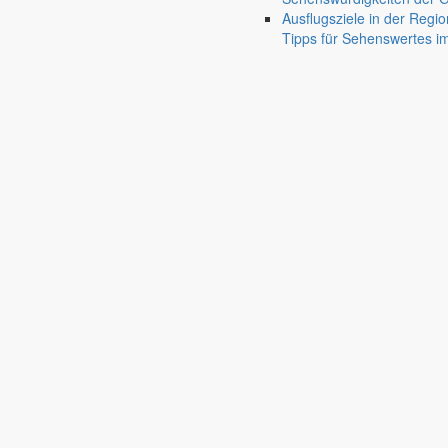
Bürgermeister März 2023
Ausflugsziele in der Regio
Tipps für Sehenswertes 
Bürgermeister Silvio Renger berichtet von der Gemeinderatssitzung im
1. März 2023
Wohnraum entsteht
Bürgermeister Februar 2023
Das Jahr 2023 hat mit spektakulären Feuerwerken begonnen – in Marke
1. Februar 2023
Neujahrsempfang in Markersdorf
Neujahrsansprache 2023 des Markersdorf
Rede des Bürgermeisters Silvio Renger anlässlich des gemeinsamen
23. Januar 2023
Lebendige Gemeindepartnerschaften
Bürgermeister Januar 2023
Anfang Dezember 2022 waren die Partnergemeinden aus Polen und Ts