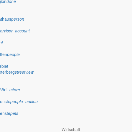
gion
done
athaus
person
ervisor_account
nt
ften
people
biet
oterberg
streetview
örlitz
store
ienste
people_outline
ienste
pets
Wirtschaft