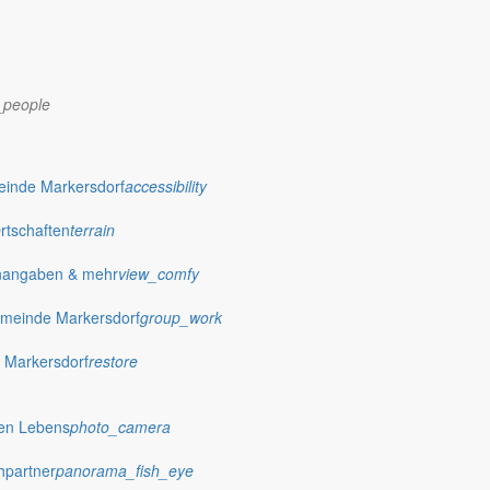
_people
dorf.de
einde Markersdorf
accessibility
Ortschaften
terrain
nangaben & mehr
view_comfy
meinde Markersdorf
group_work
 Markersdorf
restore
hen Lebens
photo_camera
hpartner
panorama_fish_eye