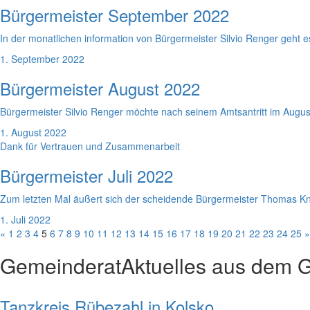
Bürgermeister September 2022
In der monatlichen information von Bürgermeister Silvio Renger geht e
1. September 2022
Bürgermeister August 2022
Bürgermeister Silvio Renger möchte nach seinem Amtsantritt im August
1. August 2022
Dank für Vertrauen und Zusammenarbeit
Bürgermeister Juli 2022
Zum letzten Mal äußert sich der scheidende Bürgermeister Thomas Kna
1. Juli 2022
«
1
2
3
4
5
6
7
8
9
10
11
12
13
14
15
16
17
18
19
20
21
22
23
24
25
»
Gemeinderat
Aktuelles aus dem 
Tanzkreis Rübezahl in Kolsko