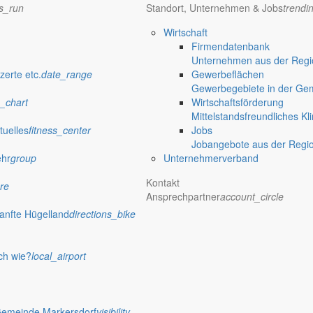
ns_run
Standort, Unternehmen & Jobs
trendi
Wirtschaft
Firmendatenbank
Unternehmen aus der Regio
verwaltung Markersdorf
zerte etc.
date_range
Gewerbeflächen
Gewerbegebiete in der Ge
_chart
Wirtschaftsförderung
Mittelstandsfreundliches Kl
tuelles
fitness_center
Jobs
Jobangebote aus der Regi
ehr
group
Unternehmerverband
Kontakt
re
Ansprechpartner
account_circle
anfte Hügelland
directions_bike
ch wie?
local_airport
 Rathaus
Gemeinde Markersdorf
visibility