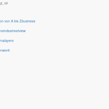
ng_up
n von A bis Z
business
meinde
streetview
ima
layers
on
work