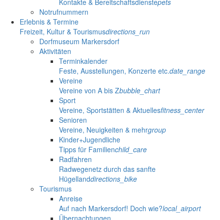
Kontakte & Bereitschaftsdienste
pets
Notrufnummern
Erlebnis & Termine
Freizeit, Kultur & Tourismus
directions_run
Dorfmuseum Markersdorf
Aktivitäten
Terminkalender
Feste, Ausstellungen, Konzerte etc.
date_range
Vereine
Vereine von A bis Z
bubble_chart
Sport
Vereine, Sportstätten & Aktuelles
fitness_center
Senioren
Vereine, Neuigkeiten & mehr
group
Kinder+Jugendliche
Tipps für Familien
child_care
Radfahren
Radwegenetz durch das sanfte
Hügelland
directions_bike
Tourismus
Anreise
Auf nach Markersdorf! Doch wie?
local_airport
Übernachtungen