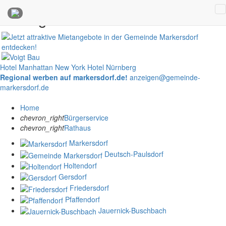
Anzeigen
Hotel Manhattan New York
Hotel Nürnberg
Regional werben auf markersdorf.de!
anzeigen@gemeinde-
markersdorf.de
Home
chevron_right
Bürgerservice
chevron_right
Rathaus
Markersdorf
Deutsch-Paulsdorf
Holtendorf
Gersdorf
Friedersdorf
Pfaffendorf
Jauernick-Buschbach