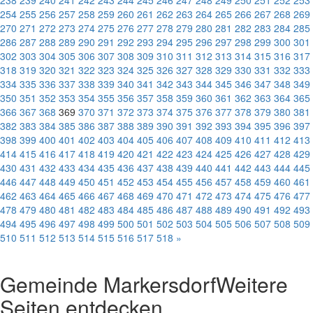
238
239
240
241
242
243
244
245
246
247
248
249
250
251
252
253
254
255
256
257
258
259
260
261
262
263
264
265
266
267
268
269
270
271
272
273
274
275
276
277
278
279
280
281
282
283
284
285
286
287
288
289
290
291
292
293
294
295
296
297
298
299
300
301
302
303
304
305
306
307
308
309
310
311
312
313
314
315
316
317
318
319
320
321
322
323
324
325
326
327
328
329
330
331
332
333
334
335
336
337
338
339
340
341
342
343
344
345
346
347
348
349
350
351
352
353
354
355
356
357
358
359
360
361
362
363
364
365
366
367
368
369
370
371
372
373
374
375
376
377
378
379
380
381
382
383
384
385
386
387
388
389
390
391
392
393
394
395
396
397
398
399
400
401
402
403
404
405
406
407
408
409
410
411
412
413
414
415
416
417
418
419
420
421
422
423
424
425
426
427
428
429
430
431
432
433
434
435
436
437
438
439
440
441
442
443
444
445
446
447
448
449
450
451
452
453
454
455
456
457
458
459
460
461
462
463
464
465
466
467
468
469
470
471
472
473
474
475
476
477
478
479
480
481
482
483
484
485
486
487
488
489
490
491
492
493
494
495
496
497
498
499
500
501
502
503
504
505
506
507
508
509
510
511
512
513
514
515
516
517
518
»
Gemeinde Markersdorf
Weitere
Seiten entdecken