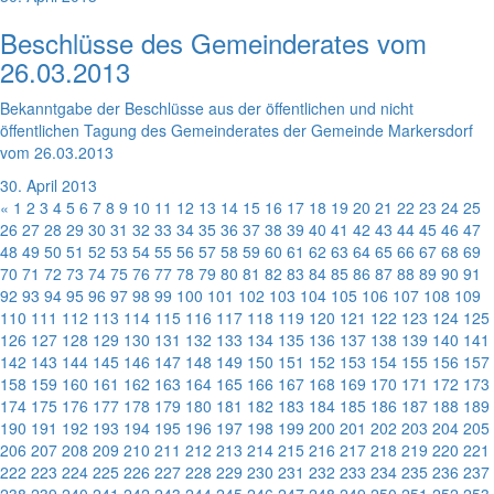
Beschlüsse des Gemeinderates vom
26.03.2013
Bekanntgabe der Beschlüsse aus der öffentlichen und nicht
öffentlichen Tagung des Gemeinderates der Gemeinde Markersdorf
vom 26.03.2013
30. April 2013
«
1
2
3
4
5
6
7
8
9
10
11
12
13
14
15
16
17
18
19
20
21
22
23
24
25
26
27
28
29
30
31
32
33
34
35
36
37
38
39
40
41
42
43
44
45
46
47
48
49
50
51
52
53
54
55
56
57
58
59
60
61
62
63
64
65
66
67
68
69
70
71
72
73
74
75
76
77
78
79
80
81
82
83
84
85
86
87
88
89
90
91
92
93
94
95
96
97
98
99
100
101
102
103
104
105
106
107
108
109
110
111
112
113
114
115
116
117
118
119
120
121
122
123
124
125
126
127
128
129
130
131
132
133
134
135
136
137
138
139
140
141
142
143
144
145
146
147
148
149
150
151
152
153
154
155
156
157
158
159
160
161
162
163
164
165
166
167
168
169
170
171
172
173
174
175
176
177
178
179
180
181
182
183
184
185
186
187
188
189
190
191
192
193
194
195
196
197
198
199
200
201
202
203
204
205
206
207
208
209
210
211
212
213
214
215
216
217
218
219
220
221
222
223
224
225
226
227
228
229
230
231
232
233
234
235
236
237