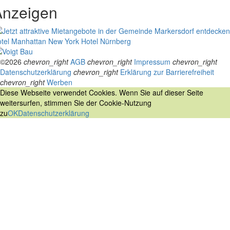
Anzeigen
tel Manhattan New York
Hotel Nürnberg
©2026
chevron_right
AGB
chevron_right
Impressum
chevron_right
Datenschutzerklärung
chevron_right
Erklärung zur Barrierefreiheit
chevron_right
Werben
Diese Webseite verwendet Cookies. Wenn Sie auf dieser Seite
weitersurfen, stimmen Sie der Cookie-Nutzung
zu
OK
Datenschutzerklärung