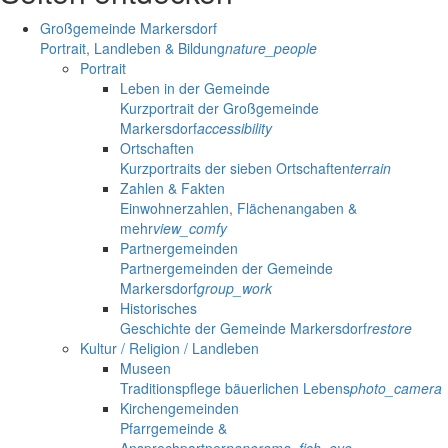
Großgemeinde Markersdorf
Portrait, Landleben & Bildung
nature_people
Portrait
Leben in der Gemeinde
Kurzportrait der Großgemeinde
Markersdorf
accessibility
Ortschaften
Kurzportraits der sieben Ortschaften
terrain
Zahlen & Fakten
Einwohnerzahlen, Flächenangaben &
mehr
view_comfy
Partnergemeinden
Partnergemeinden der Gemeinde
Markersdorf
group_work
Historisches
Geschichte der Gemeinde Markersdorf
restore
Kultur / Religion / Landleben
Museen
Traditionspflege bäuerlichen Lebens
photo_camera
Kirchengemeinden
Pfarrgemeinde &