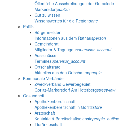
Öffentliche Ausschreibungen der Gemeinde
Markersdorf
publish
Gut zu wissen
Wissenswertes für die Region
done
Politik
Bürgermeister
Informationen aus dem Rathaus
person
Gemeinderat
Mitglieder & Tagungen
supervisor_account
Ausschüsse
Termine
supervisor_account
Ortschaftsräte
Aktuelles aus den Ortschaften
people
Kommunale Verbände
Zweckverband Gewerbegebiet
Görlitz-Markersdorf Am Hoterberg
streetview
Gesundheit
Apothekenbereitschaft
Apothekenbereitschaft in Görlitz
store
Ärzteschaft
Kontakte & Bereitschaftsdienste
people_outline
Tierärzteschaft