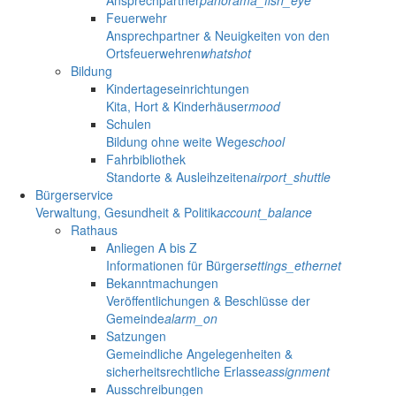
Ansprechpartner
panorama_fish_eye
Feuerwehr
Ansprechpartner & Neuigkeiten von den
Ortsfeuerwehren
whatshot
Bildung
Kindertageseinrichtungen
Kita, Hort & Kinderhäuser
mood
Schulen
Bildung ohne weite Wege
school
Fahrbibliothek
Standorte & Ausleihzeiten
airport_shuttle
Bürgerservice
Verwaltung, Gesundheit & Politik
account_balance
Rathaus
Anliegen A bis Z
Informationen für Bürger
settings_ethernet
Bekanntmachungen
Veröffentlichungen & Beschlüsse der
Gemeinde
alarm_on
Satzungen
Gemeindliche Angelegenheiten &
sicherheitsrechtliche Erlasse
assignment
Ausschreibungen