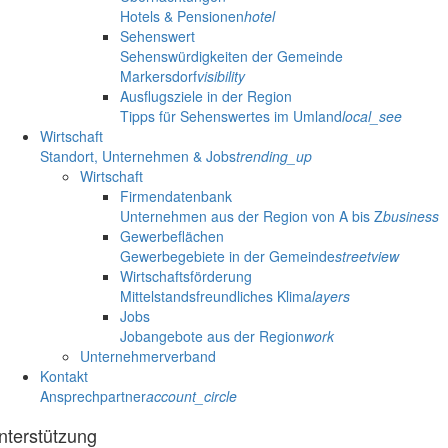
Hotels & Pensionen
hotel
Sehenswert
Sehenswürdigkeiten der Gemeinde
Markersdorf
visibility
Ausflugsziele in der Region
Tipps für Sehenswertes im Umland
local_see
Wirtschaft
Standort, Unternehmen & Jobs
trending_up
Wirtschaft
Firmendatenbank
Unternehmen aus der Region von A bis Z
business
Gewerbeflächen
Gewerbegebiete in der Gemeinde
streetview
Wirtschaftsförderung
Mittelstandsfreundliches Klima
layers
Jobs
Jobangebote aus der Region
work
Unternehmerverband
Kontakt
Ansprechpartner
account_circle
nterstützung