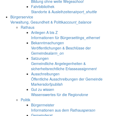
Bildung ohne weite Wege
school
Fahrbibliothek
Standorte & Ausleihzeiten
airport_shuttle
Bürgerservice
Verwaltung, Gesundheit & Politik
account_balance
Rathaus
Anliegen A bis Z
Informationen für Bürger
settings_ethernet
Bekanntmachungen
Veröffentlichungen & Beschlüsse der
Gemeinde
alarm_on
Satzungen
Gemeindliche Angelegenheiten &
sicherheitsrechtliche Erlasse
assignment
Ausschreibungen
Öffentliche Ausschreibungen der Gemeinde
Markersdorf
publish
Gut zu wissen
Wissenswertes für die Region
done
Politik
Bürgermeister
Informationen aus dem Rathaus
person
Gemeinderat