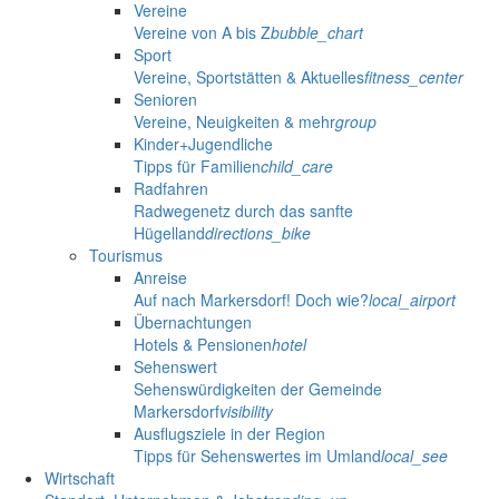
Vereine
Vereine von A bis Z
bubble_chart
Sport
Vereine, Sportstätten & Aktuelles
fitness_center
Senioren
Vereine, Neuigkeiten & mehr
group
Kinder+Jugendliche
Tipps für Familien
child_care
Radfahren
Radwegenetz durch das sanfte
Hügelland
directions_bike
Tourismus
Anreise
Auf nach Markersdorf! Doch wie?
local_airport
Übernachtungen
Hotels & Pensionen
hotel
Sehenswert
Sehenswürdigkeiten der Gemeinde
Markersdorf
visibility
Ausflugsziele in der Region
Tipps für Sehenswertes im Umland
local_see
Wirtschaft