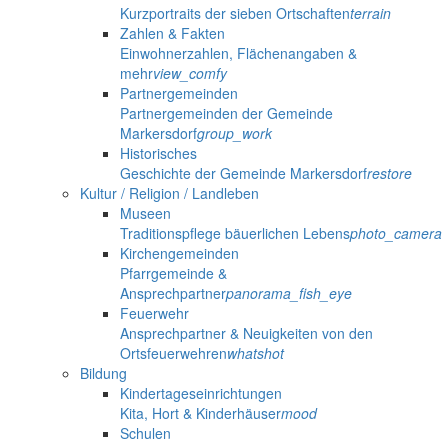
Kurzportraits der sieben Ortschaften
terrain
Zahlen & Fakten
Einwohnerzahlen, Flächenangaben &
mehr
view_comfy
Partnergemeinden
Partnergemeinden der Gemeinde
Markersdorf
group_work
Historisches
Geschichte der Gemeinde Markersdorf
restore
Kultur / Religion / Landleben
Museen
Traditionspflege bäuerlichen Lebens
photo_camera
Kirchengemeinden
Pfarrgemeinde &
Ansprechpartner
panorama_fish_eye
Feuerwehr
Ansprechpartner & Neuigkeiten von den
Ortsfeuerwehren
whatshot
Bildung
Kindertageseinrichtungen
Kita, Hort & Kinderhäuser
mood
Schulen