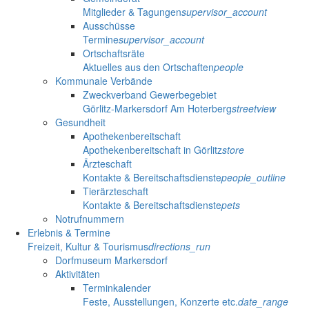
Mitglieder & Tagungen
supervisor_account
Ausschüsse
Termine
supervisor_account
Ortschaftsräte
Aktuelles aus den Ortschaften
people
Kommunale Verbände
Zweckverband Gewerbegebiet
Görlitz-Markersdorf Am Hoterberg
streetview
Gesundheit
Apothekenbereitschaft
Apothekenbereitschaft in Görlitz
store
Ärzteschaft
Kontakte & Bereitschaftsdienste
people_outline
Tierärzteschaft
Kontakte & Bereitschaftsdienste
pets
Notrufnummern
Erlebnis & Termine
Freizeit, Kultur & Tourismus
directions_run
Dorfmuseum Markersdorf
Aktivitäten
Terminkalender
Feste, Ausstellungen, Konzerte etc.
date_range