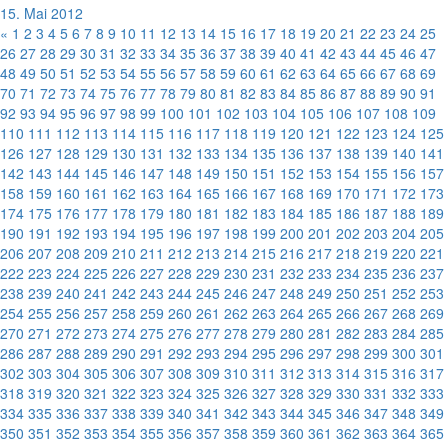
15. Mai 2012
«
1
2
3
4
5
6
7
8
9
10
11
12
13
14
15
16
17
18
19
20
21
22
23
24
25
26
27
28
29
30
31
32
33
34
35
36
37
38
39
40
41
42
43
44
45
46
47
48
49
50
51
52
53
54
55
56
57
58
59
60
61
62
63
64
65
66
67
68
69
70
71
72
73
74
75
76
77
78
79
80
81
82
83
84
85
86
87
88
89
90
91
92
93
94
95
96
97
98
99
100
101
102
103
104
105
106
107
108
109
110
111
112
113
114
115
116
117
118
119
120
121
122
123
124
125
126
127
128
129
130
131
132
133
134
135
136
137
138
139
140
141
142
143
144
145
146
147
148
149
150
151
152
153
154
155
156
157
158
159
160
161
162
163
164
165
166
167
168
169
170
171
172
173
174
175
176
177
178
179
180
181
182
183
184
185
186
187
188
189
190
191
192
193
194
195
196
197
198
199
200
201
202
203
204
205
206
207
208
209
210
211
212
213
214
215
216
217
218
219
220
221
222
223
224
225
226
227
228
229
230
231
232
233
234
235
236
237
238
239
240
241
242
243
244
245
246
247
248
249
250
251
252
253
254
255
256
257
258
259
260
261
262
263
264
265
266
267
268
269
270
271
272
273
274
275
276
277
278
279
280
281
282
283
284
285
286
287
288
289
290
291
292
293
294
295
296
297
298
299
300
301
302
303
304
305
306
307
308
309
310
311
312
313
314
315
316
317
318
319
320
321
322
323
324
325
326
327
328
329
330
331
332
333
334
335
336
337
338
339
340
341
342
343
344
345
346
347
348
349
350
351
352
353
354
355
356
357
358
359
360
361
362
363
364
365