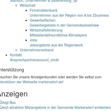
Standort, Unternehmen & Jobs
trending_up
Wirtschaft
Firmendatenbank
Unternehmen aus der Region von A bis Z
business
Gewerbeflächen
Gewerbegebiete in der Gemeinde
streetview
Wirtschaftsförderung
Mittelstandsfreundliches Klima
layers
Jobs
Jobangebote aus der Region
work
Unternehmerverband
Kontakt
Ansprechpartner
account_circle
nterstützung
suchen Sie unsere Anzeigenkunden oder werden Sie selbst zum
terstützer der Webseite markersdorf.de
!
Anzeigen