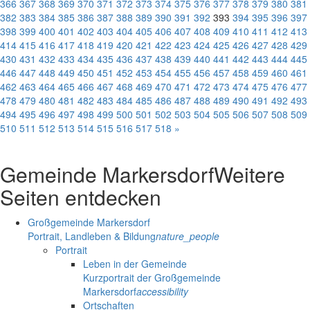
366
367
368
369
370
371
372
373
374
375
376
377
378
379
380
381
382
383
384
385
386
387
388
389
390
391
392
393
394
395
396
397
398
399
400
401
402
403
404
405
406
407
408
409
410
411
412
413
414
415
416
417
418
419
420
421
422
423
424
425
426
427
428
429
430
431
432
433
434
435
436
437
438
439
440
441
442
443
444
445
446
447
448
449
450
451
452
453
454
455
456
457
458
459
460
461
462
463
464
465
466
467
468
469
470
471
472
473
474
475
476
477
478
479
480
481
482
483
484
485
486
487
488
489
490
491
492
493
494
495
496
497
498
499
500
501
502
503
504
505
506
507
508
509
510
511
512
513
514
515
516
517
518
»
Gemeinde Markersdorf
Weitere
Seiten entdecken
Großgemeinde Markersdorf
Portrait, Landleben & Bildung
nature_people
Portrait
Leben in der Gemeinde
Kurzportrait der Großgemeinde
Markersdorf
accessibility
Ortschaften