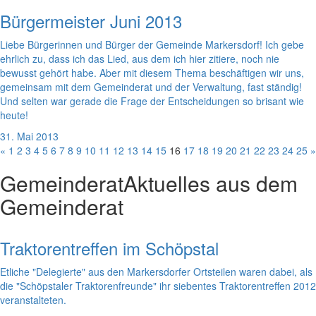
Bürgermeister Juni 2013
Liebe Bürgerinnen und Bürger der Gemeinde Markersdorf! Ich gebe
ehrlich zu, dass ich das Lied, aus dem ich hier zitiere, noch nie
bewusst gehört habe. Aber mit diesem Thema beschäftigen wir uns,
gemeinsam mit dem Gemeinderat und der Verwaltung, fast ständig!
Und selten war gerade die Frage der Entscheidungen so brisant wie
heute!
31. Mai 2013
«
1
2
3
4
5
6
7
8
9
10
11
12
13
14
15
16
17
18
19
20
21
22
23
24
25
»
Gemeinderat
Aktuelles aus dem
Gemeinderat
Traktorentreffen im Schöpstal
Etliche "Delegierte" aus den Markersdorfer Ortsteilen waren dabei, als
die "Schöpstaler Traktorenfreunde" ihr siebentes Traktorentreffen 2012
veranstalteten.