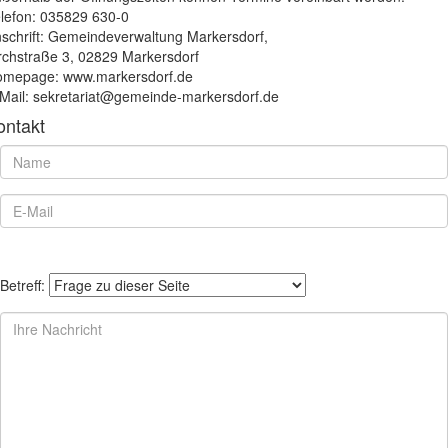
lefon: 035829 630-0
schrift: Gemeindeverwaltung Markersdorf,
rchstraße 3, 02829 Markersdorf
mepage: www.markersdorf.de
Mail: sekretariat@gemeinde-markersdorf.de
ontakt
Betreff: