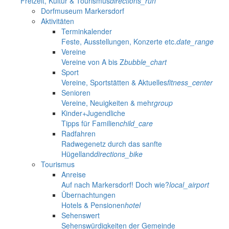
Freizeit, Kultur & Tourismus
directions_run
Dorfmuseum Markersdorf
Aktivitäten
Terminkalender
Feste, Ausstellungen, Konzerte etc.
date_range
Vereine
Vereine von A bis Z
bubble_chart
Sport
Vereine, Sportstätten & Aktuelles
fitness_center
Senioren
Vereine, Neuigkeiten & mehr
group
Kinder+Jugendliche
Tipps für Familien
child_care
Radfahren
Radwegenetz durch das sanfte
Hügelland
directions_bike
Tourismus
Anreise
Auf nach Markersdorf! Doch wie?
local_airport
Übernachtungen
Hotels & Pensionen
hotel
Sehenswert
Sehenswürdigkeiten der Gemeinde