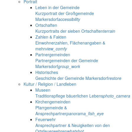
Portrait
Leben in der Gemeinde
Kurzportrait der Großgemeinde
Markersdorf
accessibility
Ortschaften
Kurzportraits der sieben Ortschaften
terrain
Zahlen & Fakten
Einwohnerzahlen, Flächenangaben &
mehr
view_comfy
Partnergemeinden
Partnergemeinden der Gemeinde
Markersdorf
group_work
Historisches
Geschichte der Gemeinde Markersdorf
restore
Kultur / Religion / Landleben
Museen
Traditionspflege bäuerlichen Lebens
photo_camera
Kirchengemeinden
Pfarrgemeinde &
Ansprechpartner
panorama_fish_eye
Feuerwehr
Ansprechpartner & Neuigkeiten von den
Ortsfeuerwehren
whatshot