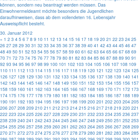
können, sondern neu beantragt werden müssen. Das
Einwohnermeldeamt möchte besonders die Jugendlichen
daraufhinweisen, dass ab dem vollendeten 16. Lebensjahr
Ausweispflicht besteht.
30. Januar 2012
«
1
2
3
4
5
6
7
8
9
10
11
12
13
14
15
16
17
18
19
20
21
22
23
24
25
26
27
28
29
30
31
32
33
34
35
36
37
38
39
40
41
42
43
44
45
46
47
48
49
50
51
52
53
54
55
56
57
58
59
60
61
62
63
64
65
66
67
68
69
70
71
72
73
74
75
76
77
78
79
80
81
82
83
84
85
86
87
88
89
90
91
92
93
94
95
96
97
98
99
100
101
102
103
104
105
106
107
108
109
110
111
112
113
114
115
116
117
118
119
120
121
122
123
124
125
126
127
128
129
130
131
132
133
134
135
136
137
138
139
140
141
142
143
144
145
146
147
148
149
150
151
152
153
154
155
156
157
158
159
160
161
162
163
164
165
166
167
168
169
170
171
172
173
174
175
176
177
178
179
180
181
182
183
184
185
186
187
188
189
190
191
192
193
194
195
196
197
198
199
200
201
202
203
204
205
206
207
208
209
210
211
212
213
214
215
216
217
218
219
220
221
222
223
224
225
226
227
228
229
230
231
232
233
234
235
236
237
238
239
240
241
242
243
244
245
246
247
248
249
250
251
252
253
254
255
256
257
258
259
260
261
262
263
264
265
266
267
268
269
270
271
272
273
274
275
276
277
278
279
280
281
282
283
284
285
286
287
288
289
290
291
292
293
294
295
296
297
298
299
300
301