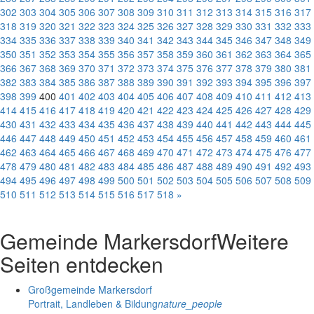
302
303
304
305
306
307
308
309
310
311
312
313
314
315
316
317
318
319
320
321
322
323
324
325
326
327
328
329
330
331
332
333
334
335
336
337
338
339
340
341
342
343
344
345
346
347
348
349
350
351
352
353
354
355
356
357
358
359
360
361
362
363
364
365
366
367
368
369
370
371
372
373
374
375
376
377
378
379
380
381
382
383
384
385
386
387
388
389
390
391
392
393
394
395
396
397
398
399
400
401
402
403
404
405
406
407
408
409
410
411
412
413
414
415
416
417
418
419
420
421
422
423
424
425
426
427
428
429
430
431
432
433
434
435
436
437
438
439
440
441
442
443
444
445
446
447
448
449
450
451
452
453
454
455
456
457
458
459
460
461
462
463
464
465
466
467
468
469
470
471
472
473
474
475
476
477
478
479
480
481
482
483
484
485
486
487
488
489
490
491
492
493
494
495
496
497
498
499
500
501
502
503
504
505
506
507
508
509
510
511
512
513
514
515
516
517
518
»
Gemeinde Markersdorf
Weitere
Seiten entdecken
Großgemeinde Markersdorf
Portrait, Landleben & Bildung
nature_people