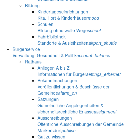
Bildung
Kindertageseinrichtungen
Kita, Hort & Kinderhäuser
mood
Schulen
Bildung ohne weite Wege
school
Fahrbibliothek
Standorte & Ausleihzeiten
airport_shuttle
Bürgerservice
Verwaltung, Gesundheit & Politik
account_balance
Rathaus
Anliegen A bis Z
Informationen für Bürger
settings_ethernet
Bekanntmachungen
Veröffentlichungen & Beschlüsse der
Gemeinde
alarm_on
Satzungen
Gemeindliche Angelegenheiten &
sicherheitsrechtliche Erlasse
assignment
Ausschreibungen
Öffentliche Ausschreibungen der Gemeinde
Markersdorf
publish
Gut zu wissen