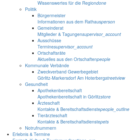
Wissenswertes für die Region
done
Politik
Bürgermeister
Informationen aus dem Rathaus
person
Gemeinderat
Mitglieder & Tagungen
supervisor_account
Ausschüsse
Termine
supervisor_account
Ortschaftsräte
Aktuelles aus den Ortschaften
people
Kommunale Verbände
Zweckverband Gewerbegebiet
Görlitz-Markersdorf Am Hoterberg
streetview
Gesundheit
Apothekenbereitschaft
Apothekenbereitschaft in Görlitz
store
Ärzteschaft
Kontakte & Bereitschaftsdienste
people_outline
Tierärzteschaft
Kontakte & Bereitschaftsdienste
pets
Notrufnummern
Erlebnis & Termine