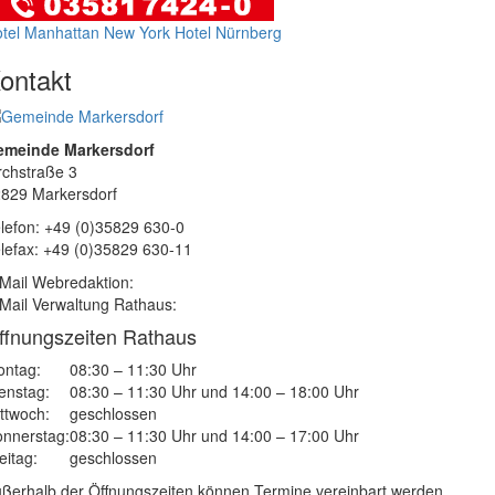
tel Manhattan New York
Hotel Nürnberg
ontakt
emeinde Markersdorf
rchstraße 3
829 Markersdorf
lefon: +49 (0)35829 630-0
lefax: +49 (0)35829 630-11
Mail Webredaktion:
Mail Verwaltung Rathaus:
ffnungszeiten Rathaus
ntag:
08:30 – 11:30 Uhr
enstag:
08:30 – 11:30 Uhr und 14:00 – 18:00 Uhr
ttwoch:
geschlossen
nnerstag:
08:30 – 11:30 Uhr und 14:00 – 17:00 Uhr
eitag:
geschlossen
ßerhalb der Öffnungszeiten können Termine vereinbart werden.