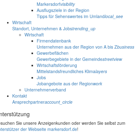
Markersdorf
visibility
Ausflugsziele in der Region
Tipps für Sehenswertes im Umland
local_see
Wirtschaft
Standort, Unternehmen & Jobs
trending_up
Wirtschaft
Firmendatenbank
Unternehmen aus der Region von A bis Z
business
Gewerbeflächen
Gewerbegebiete in der Gemeinde
streetview
Wirtschaftsförderung
Mittelstandsfreundliches Klima
layers
Jobs
Jobangebote aus der Region
work
Unternehmerverband
Kontakt
Ansprechpartner
account_circle
nterstützung
suchen Sie unsere Anzeigenkunden oder werden Sie selbst zum
terstützer der Webseite markersdorf.de
!