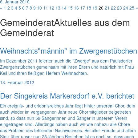
6. Januar 2010
«
1
2
3
4
5
6
7
8
9
10
11
12
13
14
15
16
17
18
19
20
21
22
23
24
25
»
Gemeinderat
Aktuelles aus dem
Gemeinderat
Weihnachts"männin" im Zwergenstübchen
Im Dezember 2011 feierten auch die "Zwerge" aus dem Paulsdorfer
Zwergenstübchen gemeinsam mit ihren Eltern und natürlich mit Frau
Keil und ihren fleißigen Helfern Weihnachten.
13. Februar 2012
Der Singekreis Markersdorf e.V. berichtet
Ein ereignis- und erlebnisreiches Jahr liegt hinter unserem Chor, dem
auch wieder im vergangenen Jahr neue Chormitglieder beigetreten
sind, so dass nun 59 Sängerinnen und Sänger in unserem Verein
eingetragen sind. Allerdings haben auch wir wie nahezu alle Chöre
das Problem des fehlenden Nachwuchses. Bei aller Freude und allem
Stolz über unser nun 25-jähriges Bestehen ist es doch so, dass auch