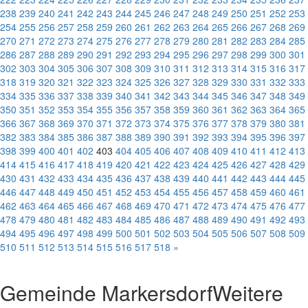
238
239
240
241
242
243
244
245
246
247
248
249
250
251
252
253
254
255
256
257
258
259
260
261
262
263
264
265
266
267
268
269
270
271
272
273
274
275
276
277
278
279
280
281
282
283
284
285
286
287
288
289
290
291
292
293
294
295
296
297
298
299
300
301
302
303
304
305
306
307
308
309
310
311
312
313
314
315
316
317
318
319
320
321
322
323
324
325
326
327
328
329
330
331
332
333
334
335
336
337
338
339
340
341
342
343
344
345
346
347
348
349
350
351
352
353
354
355
356
357
358
359
360
361
362
363
364
365
366
367
368
369
370
371
372
373
374
375
376
377
378
379
380
381
382
383
384
385
386
387
388
389
390
391
392
393
394
395
396
397
398
399
400
401
402
403
404
405
406
407
408
409
410
411
412
413
414
415
416
417
418
419
420
421
422
423
424
425
426
427
428
429
430
431
432
433
434
435
436
437
438
439
440
441
442
443
444
445
446
447
448
449
450
451
452
453
454
455
456
457
458
459
460
461
462
463
464
465
466
467
468
469
470
471
472
473
474
475
476
477
478
479
480
481
482
483
484
485
486
487
488
489
490
491
492
493
494
495
496
497
498
499
500
501
502
503
504
505
506
507
508
509
510
511
512
513
514
515
516
517
518
»
Gemeinde Markersdorf
Weitere