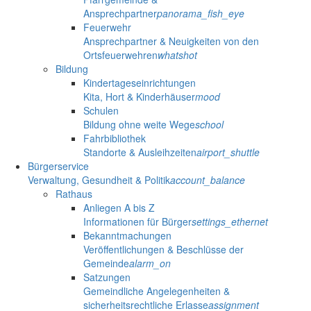
Ansprechpartner
panorama_fish_eye
Feuerwehr
Ansprechpartner & Neuigkeiten von den
Ortsfeuerwehren
whatshot
Bildung
Kindertageseinrichtungen
Kita, Hort & Kinderhäuser
mood
Schulen
Bildung ohne weite Wege
school
Fahrbibliothek
Standorte & Ausleihzeiten
airport_shuttle
Bürgerservice
Verwaltung, Gesundheit & Politik
account_balance
Rathaus
Anliegen A bis Z
Informationen für Bürger
settings_ethernet
Bekanntmachungen
Veröffentlichungen & Beschlüsse der
Gemeinde
alarm_on
Satzungen
Gemeindliche Angelegenheiten &
sicherheitsrechtliche Erlasse
assignment