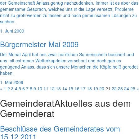
der Gemeinschaft Anlass genug nachzudenken. Immer ist es aber das
gemeinsame Gespräch, welches uns in die Lage versetzt, Probleme
nicht zu groß werden zu lassen und nach gemeinsamen Lösungen zu
suchen.
1. Juni 2009
Bürgermeister Mai 2009
Der Monat April hat uns zwar herrlichen Sonnenschein beschert und
uns mit extremen Wetterkapriolen verschont und doch gab es
genügend Anlass, dass sich unsere Menschen die Köpfe heiß geredet
haben.
1. Mai 2009
«
1
2
3
4
5
6
7
8
9
10
11
12
13
14
15
16
17
18
19
20
21
22
23
24
25
»
Gemeinderat
Aktuelles aus dem
Gemeinderat
Beschlüsse des Gemeinderates vom
15.12.2011