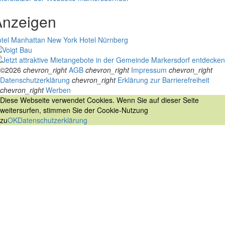
Anzeigen
tel Manhattan New York
Hotel Nürnberg
©2026
chevron_right
AGB
chevron_right
Impressum
chevron_right
Datenschutzerklärung
chevron_right
Erklärung zur Barrierefreiheit
chevron_right
Werben
Diese Webseite verwendet Cookies. Wenn Sie auf dieser Seite
weitersurfen, stimmen Sie der Cookie-Nutzung
zu
OK
Datenschutzerklärung