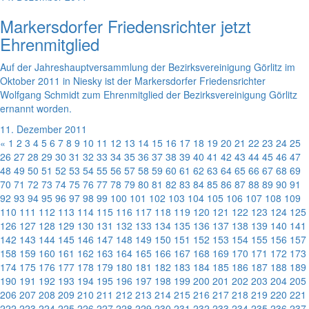
Markersdorfer Friedensrichter jetzt
Ehrenmitglied
Auf der Jahreshauptversammlung der Bezirksvereinigung Görlitz im
Oktober 2011 in Niesky ist der Markersdorfer Friedensrichter
Wolfgang Schmidt zum Ehrenmitglied der Bezirksvereinigung Görlitz
ernannt worden.
11. Dezember 2011
«
1
2
3
4
5
6
7
8
9
10
11
12
13
14
15
16
17
18
19
20
21
22
23
24
25
26
27
28
29
30
31
32
33
34
35
36
37
38
39
40
41
42
43
44
45
46
47
48
49
50
51
52
53
54
55
56
57
58
59
60
61
62
63
64
65
66
67
68
69
70
71
72
73
74
75
76
77
78
79
80
81
82
83
84
85
86
87
88
89
90
91
92
93
94
95
96
97
98
99
100
101
102
103
104
105
106
107
108
109
110
111
112
113
114
115
116
117
118
119
120
121
122
123
124
125
126
127
128
129
130
131
132
133
134
135
136
137
138
139
140
141
142
143
144
145
146
147
148
149
150
151
152
153
154
155
156
157
158
159
160
161
162
163
164
165
166
167
168
169
170
171
172
173
174
175
176
177
178
179
180
181
182
183
184
185
186
187
188
189
190
191
192
193
194
195
196
197
198
199
200
201
202
203
204
205
206
207
208
209
210
211
212
213
214
215
216
217
218
219
220
221
222
223
224
225
226
227
228
229
230
231
232
233
234
235
236
237