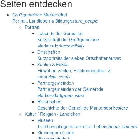
Seiten entdecken
Großgemeinde Markersdorf
Portrait, Landleben & Bildung
nature_people
Portrait
Leben in der Gemeinde
Kurzportrait der Großgemeinde
Markersdorf
accessibility
Ortschaften
Kurzportraits der sieben Ortschaften
terrain
Zahlen & Fakten
Einwohnerzahlen, Flächenangaben &
mehr
view_comfy
Partnergemeinden
Partnergemeinden der Gemeinde
Markersdorf
group_work
Historisches
Geschichte der Gemeinde Markersdorf
restore
Kultur / Religion / Landleben
Museen
Traditionspflege bäuerlichen Lebens
photo_camera
Kirchengemeinden
Pfarrgemeinde &