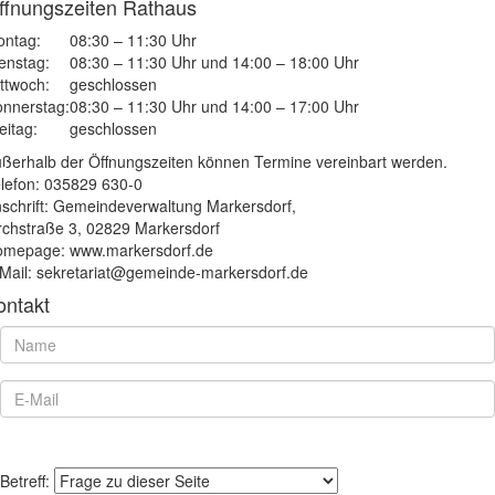
ffnungszeiten Rathaus
ntag:
08:30 – 11:30 Uhr
enstag:
08:30 – 11:30 Uhr und 14:00 – 18:00 Uhr
ttwoch:
geschlossen
nnerstag:
08:30 – 11:30 Uhr und 14:00 – 17:00 Uhr
eitag:
geschlossen
ßerhalb der Öffnungszeiten können Termine vereinbart werden.
lefon: 035829 630-0
schrift: Gemeindeverwaltung Markersdorf,
rchstraße 3, 02829 Markersdorf
mepage: www.markersdorf.de
Mail: sekretariat@gemeinde-markersdorf.de
ontakt
Betreff: