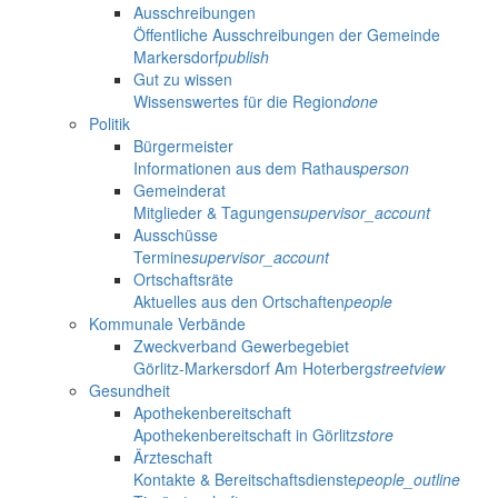
Ausschreibungen
Öffentliche Ausschreibungen der Gemeinde
Markersdorf
publish
Gut zu wissen
Wissenswertes für die Region
done
Politik
Bürgermeister
Informationen aus dem Rathaus
person
Gemeinderat
Mitglieder & Tagungen
supervisor_account
Ausschüsse
Termine
supervisor_account
Ortschaftsräte
Aktuelles aus den Ortschaften
people
Kommunale Verbände
Zweckverband Gewerbegebiet
Görlitz-Markersdorf Am Hoterberg
streetview
Gesundheit
Apothekenbereitschaft
Apothekenbereitschaft in Görlitz
store
Ärzteschaft
Kontakte & Bereitschaftsdienste
people_outline