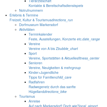
Tierärzteschaft
Kontakte & Bereitschaftsdienste
pets
Notrufnummern
Erlebnis & Termine
Freizeit, Kultur & Tourismus
directions_run
Dorfmuseum Markersdorf
Aktivitäten
Terminkalender
Feste, Ausstellungen, Konzerte etc.
date_range
Vereine
Vereine von A bis Z
bubble_chart
Sport
Vereine, Sportstätten & Aktuelles
fitness_center
Senioren
Vereine, Neuigkeiten & mehr
group
Kinder+Jugendliche
Tipps für Familien
child_care
Radfahren
Radwegenetz durch das sanfte
Hügelland
directions_bike
Tourismus
Anreise
Auf nach Markersdorf! Doch wie?
local_airport