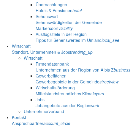
Übernachtungen
Hotels & Pensionen
hotel
Sehenswert
Sehenswürdigkeiten der Gemeinde
Markersdorf
visibility
Ausflugsziele in der Region
Tipps für Sehenswertes im Umland
local_see
Wirtschaft
Standort, Unternehmen & Jobs
trending_up
Wirtschaft
Firmendatenbank
Unternehmen aus der Region von A bis Z
business
Gewerbeflächen
Gewerbegebiete in der Gemeinde
streetview
Wirtschaftsförderung
Mittelstandsfreundliches Klima
layers
Jobs
Jobangebote aus der Region
work
Unternehmerverband
Kontakt
Ansprechpartner
account_circle