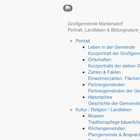
Anzeigen
Großgemeinde Markersdorf
Hotel Manhattan New York
Hotel Nürnberg
Portrait, Landleben & Bildung
nature
Portrait
Regional werben auf markersdorf.de!
anzeigen@gemeinde-markers
Leben in der Gemeinde
Kurzportrait der Großgem
Home
Ortschaften
chevron_right
Bürgerservice
Kurzportraits der sieben 
chevron_right
Rathaus
Zahlen & Fakten
Markersdorf
Einwohnerzahlen, Fläche
Deutsch-Paulsdorf
Partnergemeinden
Holtendorf
Partnergemeinden der Ge
Gersdorf
Historisches
Geschichte der Gemeinde
Friedersdorf
Kultur / Religion / Landleben
Pfaffendorf
Museen
Jauernick-Buschbach
Traditionspflege bäuerlic
Kirchengemeinden
Rathaus
Pfarrgemeinde & Ansprec