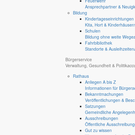
Feuerwehr
Informationen aus dem Rathaus
Ansprechpartner & Neuigk
Früher musste man wegen jeder Angelegenheit “uff de Gemeende”, heute
Bildung
unterschiedlichen Anliegen finden Sie hier ebenso wie die Wiedergabe v
Kindertageseinrichtungen
Kita, Hort & Kinderhäuser
In der Rubrik “Rathaus” geht der Blick etwas weiter über die Markers
Schulen
Reichen Sie gern Vorschläge ein, was unter “Anliegen von A bis Z” n
Bildung ohne weite Wege
Fahrbibliothek
Standorte & Ausleihzeiten
Bürgerservice
Verwaltung, Gesundheit & Politik
acc
settings_ethernet
alarm_on
Rathaus
Anliegen A bis Z
Anliegen A bis Z
Informationen für Bürger
s
Bekanntmachungen
Bürgerinformationen, Dokumente & mehr
Veröffentlichungen & Bes
Satzungen
done
Gemeindliche Angelegenhei
Ausschreibungen
Gut zu wissen
Öffentliche Ausschreibun
Gut zu wissen
Wissenswertes für die Region