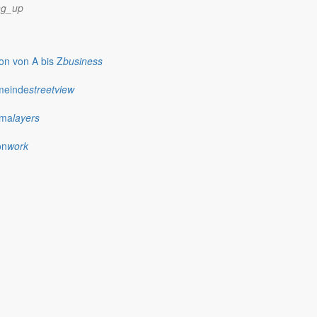
ng_up
n von A bis Z
business
meinde
streetview
ima
layers
on
work