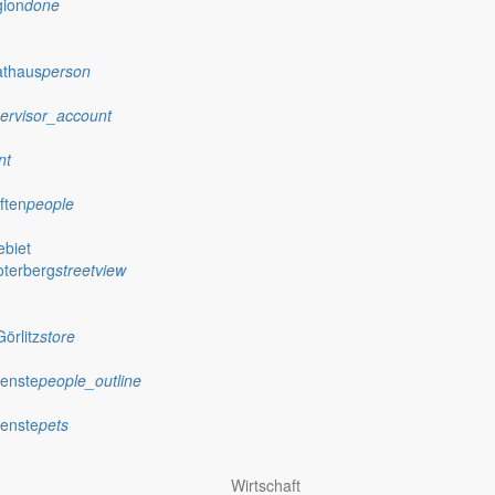
gion
done
athaus
person
ervisor_account
nt
ften
people
biet
oterberg
streetview
örlitz
store
ienste
people_outline
ienste
pets
achungen
Wirtschaft