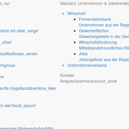
ns_run
Standort, Unternehmen & Jobs
trendi
iedergabe amtlicher
Wirtschaft
Firmendatenbank
Unternehmen aus der Regio
zerte etc.
date_range
Gewerbeflächen
verwaltung Markersdorf
Gewerbegebiete in der Ge
_chart
Wirtschaftsförderung
Mittelstandsfreundliches Kl
tuelles
fitness_center
Jobs
Jobangebote aus der Regi
ehr
group
Unternehmerverband
Kontakt
re
Ansprechpartner
account_circle
anfte Hügelland
directions_bike
ch wie?
local_airport
 Rathaus
Gemeinde Markersdorf
visibility