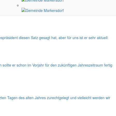
stand der Beschlüsse des Gemeinderates ist. Die Verleihung der
 dennoch ist sie die höchste Ehrung in der Gemeinde Markersdorf.
sident diesen Satz gesagt hat, aber für uns ist er sehr aktuell:
ollte er schon im Vorjahr für den zukünftigen Jahreszeitraum fertig
ten Tagen des alten Jahres zurechtgelegt und vielleicht werden wir