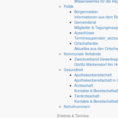
Wissenswertes für die Re
Politik
Bürgermeister
Informationen aus dem R
Gemeinderat
Mitglieder & Tagungen
sup
Ausschüsse
Termine
supervisor_accou
Ortschaftsräte
Aktuelles aus den Ortscha
Kommunale Verbände
Zweckverband Gewerbege
Görlitz-Markersdorf Am H
Gesundheit
Apothekenbereitschaft
Apothekenbereitschaft in G
Ärzteschaft
Kontakte & Bereitschaftsd
Tierärzteschaft
Kontakte & Bereitschaftsd
Notrufnummern
Bekanntm
Erlebnis & Termine