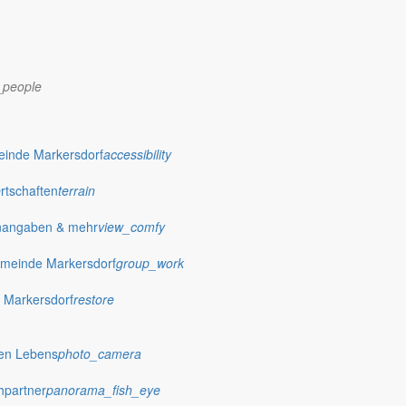
_people
dorf.de
einde Markersdorf
accessibility
Ortschaften
terrain
nangaben & mehr
view_comfy
meinde Markersdorf
group_work
 Markersdorf
restore
hen Lebens
photo_camera
hpartner
panorama_fish_eye