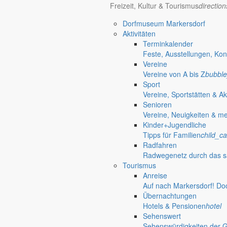
Freizeit, Kultur & Tourismus
directio
Redaktionelle W
Dorfmuseum Markersdorf
Informationen
Aktivitäten
Terminkalender
Feste, Ausstellungen, Kon
Öffnungszeiten Rathaus
Gemeinde
Vereine
Vereine von A bis Z
bubble
Montag:
08:30 – 11:30 Uhr
Sport
Dienstag:
08:30 – 11:30 Uhr und 14:00 – 18:00 Uhr
Vereine, Sportstätten & Ak
Mittwoch:
geschlossen
Senioren
Donnerstag:
08:30 – 11:30 Uhr und 14:00 – 17:00 Uhr
Vereine, Neuigkeiten & m
Freitag:
geschlossen
Kinder+Jugendliche
Außerhalb der Öffnungszeiten können Termine vereinbart werden.
Tipps für Familien
child_ca
Telefon: 035829 630-0
Radfahren
Anschrift: Gemeindeverwaltung Markersdorf,
Radwegenetz durch das s
Kirchstraße 3, 02829 Markersdorf
Tourismus
Homepage: www.markersdorf.de
Anreise
E-Mail: sekretariat@gemeinde-markersdorf.de
Auf nach Markersdorf! Do
Übernachtungen
Bürgermeister
Aktuelles aus dem
Hotels & Pensionen
hotel
Sehenswert
Sehenswürdigkeiten der 