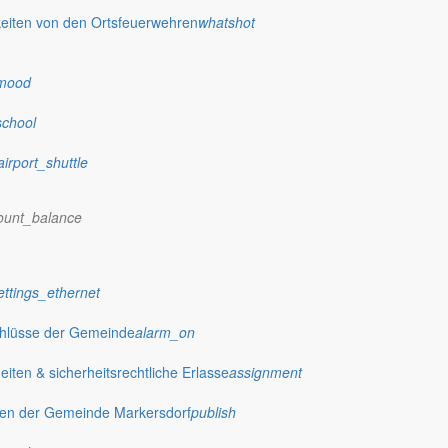
eiten von den Ortsfeuerwehren
whatshot
 stellt das Rathaus Markersdorf viele Informationen online bereit. A
on Veröffentlichungen, die amtlich im “Schöpsboten – Dorfzeitung & Amt
mood
dorfer Kirchtürme hinaus und Belange der Region und des Lebens im lä
och aufgenommen werden sollte!
school
airport_shuttle
ount_balance
publish
Ausschreibungen
ettings_ethernet
Öffentliche Ausschreibungen de
chlüsse der Gemeinde
alarm_on
Markersdorf
ten & sicherheitsrechtliche Erlasse
assignment
gen der Gemeinde Markersdorf
publish