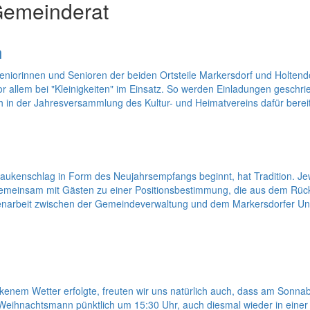
Gemeinderat
n
 Seniorinnen und Senioren der beiden Ortsteile Markersdorf und Holten
r vor allem bei "Kleinigkeiten" im Einsatz. So werden Einladungen gesc
 in der Jahresversammlung des Kultur- und Heimatvereins dafür bereit 
kenschlag in Form des Neujahrsempfangs beginnt, hat Tradition. Jewei
gemeinsam mit Gästen zu einer Positionsbestimmung, die aus dem Rüc
mmenarbeit zwischen der Gemeindeverwaltung und dem Markersdorfer
em Wetter erfolgte, freuten wir uns natürlich auch, dass am Sonna
eihnachtsmann pünktlich um 15:30 Uhr, auch diesmal wieder in einer