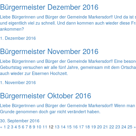
Bürgermeister Dezember 2016
Liebe Bürgerinnen und Bürger der Gemeinde Markersdorf! Und da ist si
und eigentlich viel zu schnell. Und dann kommen auch wieder diese F
ankommen?
1. Dezember 2016
Bürgermeister November 2016
Liebe Bürgerinnen und Bürger der Gemeinde Markersdorf! Eine besond
Geburtstag versuchen wir alle fünf Jahre, gemeinsam mit dem Ortscha
auch wieder zur Eisernen Hochzeit.
1. November 2016
Bürgermeister Oktober 2016
Liebe Bürgerinnen und Bürger der Gemeinde Markersdorf! Wenn man m
Grunde genommen doch gar nicht verändert haben.
30. September 2016
«
1
2
3
4
5
6
7
8
9
10
11
12
13
14
15
16
17
18
19
20
21
22
23
24
25
»