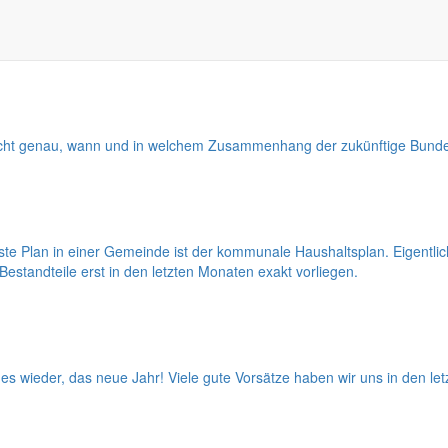
e ich meinen Artikel einem Thema widmen, welches sehr selten Gegen
emeinde. Es hängt zwar kein Orden oder eine finanzielle Prämie dran,
ht genau, wann und in welchem Zusammenhang der zukünftige Bundesprä
 Plan in einer Gemeinde ist der kommunale Haushaltsplan. Eigentlich s
 Bestandteile erst in den letzten Monaten exakt vorliegen.
 wieder, das neue Jahr! Viele gute Vorsätze haben wir uns in den letz