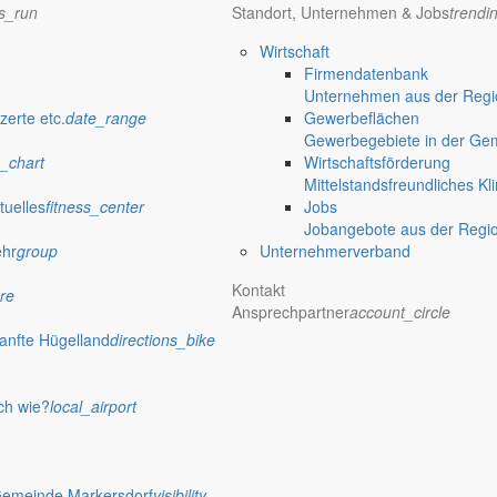
ns_run
Standort, Unternehmen & Jobs
trendi
Wirtschaft
Firmendatenbank
Unternehmen aus der Regio
verwaltung Markersdorf
zerte etc.
date_range
Gewerbeflächen
Gewerbegebiete in der Ge
_chart
Wirtschaftsförderung
Mittelstandsfreundliches Kl
tuelles
fitness_center
Jobs
Jobangebote aus der Regi
ehr
group
Unternehmerverband
Kontakt
re
Ansprechpartner
account_circle
anfte Hügelland
directions_bike
ch wie?
local_airport
 Rathaus
Gemeinde Markersdorf
visibility