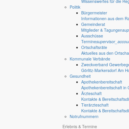
Wissenswertes für die Re
Politik
Bürgermeister
Informationen aus dem R
Gemeinderat
Mitglieder & Tagungen
sup
Ausschüsse
Termine
supervisor_accou
Ortschaftsräte
Aktuelles aus den Ortscha
Kommunale Verbände
Zweckverband Gewerbege
Görlitz-Markersdorf Am H
Gesundheit
Apothekenbereitschaft
Apothekenbereitschaft in G
Ärzteschaft
Kontakte & Bereitschaftsd
Tierärzteschaft
Kontakte & Bereitschaftsd
Notrufnummern
Anliegen A bis Z
Erlebnis & Termine