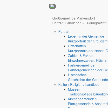
Anzeigen
Hotel Manhattan New York
Hotel Nürnberg
Großgemeinde Markersdorf
Portrait, Landleben & Bildung
nature
Portrait
Regional werben auf markersdorf.de!
anzeigen@gemeinde-markers
Leben in der Gemeinde
Kurzportrait der Großgem
Home
Ortschaften
chevron_right
Bürgerservice
Kurzportraits der sieben 
chevron_right
Rathaus
Zahlen & Fakten
Markersdorf
Einwohnerzahlen, Fläche
Deutsch-Paulsdorf
Partnergemeinden
Holtendorf
Partnergemeinden der Ge
Gersdorf
Historisches
Geschichte der Gemeinde
Friedersdorf
Kultur / Religion / Landleben
Pfaffendorf
Museen
Jauernick-Buschbach
Traditionspflege bäuerlic
Kirchengemeinden
Rathaus
Pfarrgemeinde & Ansprec