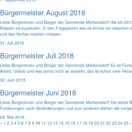
Bürgermeister August 2018
Liebe Bürgerinnen und Bürger der Gemeinde Markersdorf! Als ich 2012
Klassen einzuschulen. In den Folgejahren war es immer ein bisschen 
und des Hortes machen müssen.
31. Juli 2018
Bürgermeister Juli 2018
Liebe Bürgerinnen und Bürger der Gemeinde Markersdorf! Es ist Ferienz
Arbeit, Urlaub und was sonst noch so ansteht, das ist schon eine Hera
30. Juni 2018
Bürgermeister Juni 2018
Liebe Bürgerinnen und Bürger der Gemeinde Markersdorf! Die letzte B
Forderungen nach Veränderungen und zum anderen stehen die vorge
29. Mai 2018
«
1
2
3
4
5
6
7
8
9
10
11
12
13
14
15
16
17
18
19
20
21
22
23
24
25
»