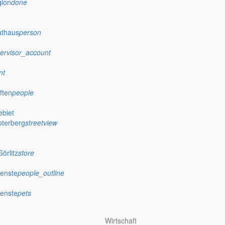
gion
done
athaus
person
ervisor_account
nt
ften
people
biet
oterberg
streetview
örlitz
store
ienste
people_outline
ienste
pets
Wirtschaft