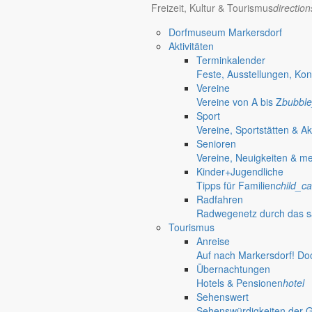
Freizeit, Kultur & Tourismus
directio
Bürgerinformationen, Dokumente & mehr
Dorfmuseum Markersdorf
Aktivitäten
Terminkalender
Öffnungszeiten Rathaus
Gemeinde
Feste, Ausstellungen, Kon
Vereine
Montag:
08:30 – 11:30 Uhr
Vereine von A bis Z
bubble
Dienstag:
08:30 – 11:30 Uhr und 14:00 – 18:00 Uhr
Sport
Mittwoch:
geschlossen
Vereine, Sportstätten & Ak
Donnerstag:
08:30 – 11:30 Uhr und 14:00 – 17:00 Uhr
Senioren
Freitag:
geschlossen
Vereine, Neuigkeiten & m
Außerhalb der Öffnungszeiten können Termine vereinbart werden.
Kinder+Jugendliche
Telefon: 035829 630-0
Tipps für Familien
child_ca
Anschrift: Gemeindeverwaltung Markersdorf,
Radfahren
Kirchstraße 3, 02829 Markersdorf
Radwegenetz durch das s
Homepage: www.markersdorf.de
Tourismus
E-Mail: sekretariat@gemeinde-markersdorf.de
Anreise
Auf nach Markersdorf! Do
Bürgermeister
Aktuelles aus dem
Übernachtungen
Hotels & Pensionen
hotel
Sehenswert
Bürgermeister März 2019
Sehenswürdigkeiten der 