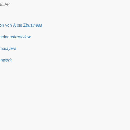
ng_up
n von A bis Z
business
meinde
streetview
ima
layers
on
work