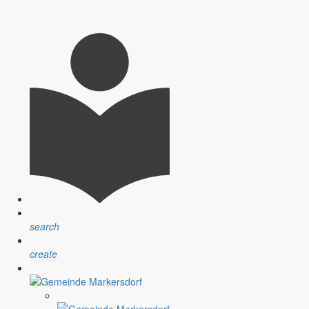
ndidatenlisten für den Gemeinderat werden intern schon stark
2019 in seine 15. Runde gegangen. Auszug aus der Ansprache: "Unser
 und nicht ausschließlich übereinander redet, hat eine Chance den
der Gemeinde Markersdorf ein gesundes und erfolgreiches Jahr 2019
search
create
o kurz vor Weihnachten beruhigt sich die ganze Lage etwas und jeder
chten bemüht sich ein jeder, solche Themen in den Hintergrund zu