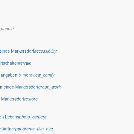
_people
dorf.de
einde Markersdorf
accessibility
Ortschaften
terrain
nangaben & mehr
view_comfy
meinde Markersdorf
group_work
 Markersdorf
restore
hen Lebens
photo_camera
hpartner
panorama_fish_eye