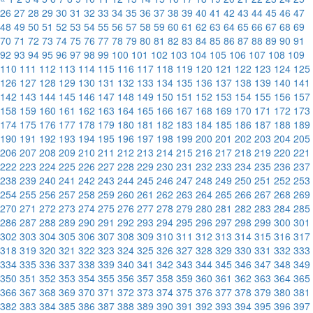
26
27
28
29
30
31
32
33
34
35
36
37
38
39
40
41
42
43
44
45
46
47
48
49
50
51
52
53
54
55
56
57
58
59
60
61
62
63
64
65
66
67
68
69
70
71
72
73
74
75
76
77
78
79
80
81
82
83
84
85
86
87
88
89
90
91
92
93
94
95
96
97
98
99
100
101
102
103
104
105
106
107
108
109
110
111
112
113
114
115
116
117
118
119
120
121
122
123
124
125
126
127
128
129
130
131
132
133
134
135
136
137
138
139
140
141
142
143
144
145
146
147
148
149
150
151
152
153
154
155
156
157
158
159
160
161
162
163
164
165
166
167
168
169
170
171
172
173
174
175
176
177
178
179
180
181
182
183
184
185
186
187
188
189
190
191
192
193
194
195
196
197
198
199
200
201
202
203
204
205
206
207
208
209
210
211
212
213
214
215
216
217
218
219
220
221
222
223
224
225
226
227
228
229
230
231
232
233
234
235
236
237
238
239
240
241
242
243
244
245
246
247
248
249
250
251
252
253
254
255
256
257
258
259
260
261
262
263
264
265
266
267
268
269
270
271
272
273
274
275
276
277
278
279
280
281
282
283
284
285
286
287
288
289
290
291
292
293
294
295
296
297
298
299
300
301
302
303
304
305
306
307
308
309
310
311
312
313
314
315
316
317
318
319
320
321
322
323
324
325
326
327
328
329
330
331
332
333
334
335
336
337
338
339
340
341
342
343
344
345
346
347
348
349
350
351
352
353
354
355
356
357
358
359
360
361
362
363
364
365
366
367
368
369
370
371
372
373
374
375
376
377
378
379
380
381
382
383
384
385
386
387
388
389
390
391
392
393
394
395
396
397