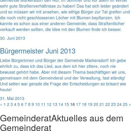
Gemeinde Markersdorf den Ruf, im Sommer und vor allem im Winter
sehr gute Straßenverhältnisse zu haben! Das hat sich leider geändert
und so müssen wir mit ansehen, wie eifrige Bürger zur Tat greifen und
die noch nicht geschlossenen Löcher mit Blumen bepflanzen. Ich
kannte es schon aus einer anderen Gemeinde, dass Straßenlöcher
verkauft werden sollten, die Idee mit den Blumen finde ich besser.
30. Juni 2013
Bürgermeister Juni 2013
Liebe Bürgerinnen und Bürger der Gemeinde Markersdorf! Ich gebe
ehrlich zu, dass ich das Lied, aus dem ich hier zitiere, noch nie
bewusst gehört habe. Aber mit diesem Thema beschäftigen wir uns,
gemeinsam mit dem Gemeinderat und der Verwaltung, fast ständig!
Und selten war gerade die Frage der Entscheidungen so brisant wie
heute!
31. Mai 2013
«
1
2
3
4
5
6
7
8
9
10
11
12
13
14
15
16
17
18
19
20
21
22
23
24
25
»
Gemeinderat
Aktuelles aus dem
Gemeinderat