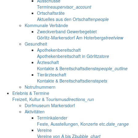
Ausschüsse
Termine
supervisor_account
Ortschaftsräte
Aktuelles aus den Ortschaften
people
Kommunale Verbände
Zweckverband Gewerbegebiet
Görlitz-Markersdorf Am Hoterberg
streetview
Gesundheit
Apothekenbereitschaft
Apothekenbereitschaft in Görlitz
store
Ärzteschaft
Kontakte & Bereitschaftsdienste
people_outline
Tierärzteschaft
Kontakte & Bereitschaftsdienste
pets
Notrufnummern
Erlebnis & Termine
Freizeit, Kultur & Tourismus
directions_run
Dorfmuseum Markersdorf
Aktivitäten
Terminkalender
Feste, Ausstellungen, Konzerte etc.
date_range
Vereine
Vereine von A bis Z
bubble_chart