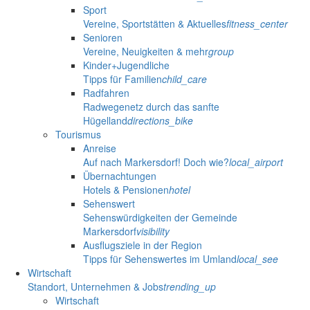
Sport
Vereine, Sportstätten & Aktuelles
fitness_center
Senioren
Vereine, Neuigkeiten & mehr
group
Kinder+Jugendliche
Tipps für Familien
child_care
Radfahren
Radwegenetz durch das sanfte
Hügelland
directions_bike
Tourismus
Anreise
Auf nach Markersdorf! Doch wie?
local_airport
Übernachtungen
Hotels & Pensionen
hotel
Sehenswert
Sehenswürdigkeiten der Gemeinde
Markersdorf
visibility
Ausflugsziele in der Region
Tipps für Sehenswertes im Umland
local_see
Wirtschaft
Standort, Unternehmen & Jobs
trending_up
Wirtschaft