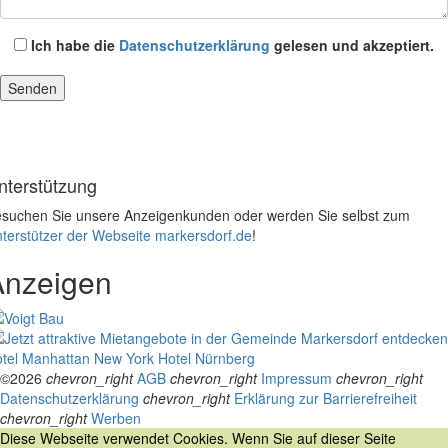
Ich habe die
Datenschutzerklärung
gelesen und akzeptiert.
nterstützung
suchen Sie unsere Anzeigenkunden oder werden Sie selbst zum
terstützer der Webseite markersdorf.de
!
Anzeigen
tel Manhattan New York
Hotel Nürnberg
©2026
chevron_right
AGB
chevron_right
Impressum
chevron_right
Datenschutzerklärung
chevron_right
Erklärung zur Barrierefreiheit
chevron_right
Werben
Diese Webseite verwendet Cookies. Wenn Sie auf dieser Seite