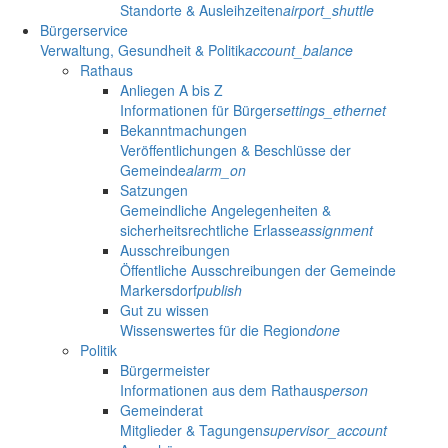
Standorte & Ausleihzeiten
airport_shuttle
Bürgerservice
Verwaltung, Gesundheit & Politik
account_balance
Rathaus
Anliegen A bis Z
Informationen für Bürger
settings_ethernet
Bekanntmachungen
Veröffentlichungen & Beschlüsse der
Gemeinde
alarm_on
Satzungen
Gemeindliche Angelegenheiten &
sicherheitsrechtliche Erlasse
assignment
Ausschreibungen
Öffentliche Ausschreibungen der Gemeinde
Markersdorf
publish
Gut zu wissen
Wissenswertes für die Region
done
Politik
Bürgermeister
Informationen aus dem Rathaus
person
Gemeinderat
Mitglieder & Tagungen
supervisor_account