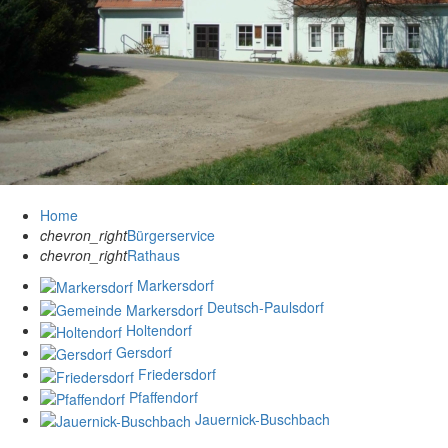
Home
chevron_right
Bürgerservice
chevron_right
Rathaus
Markersdorf
Deutsch-Paulsdorf
Holtendorf
Gersdorf
Friedersdorf
Pfaffendorf
Jauernick-Buschbach