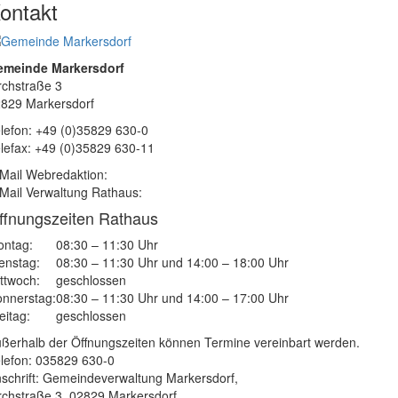
ontakt
emeinde Markersdorf
rchstraße 3
829 Markersdorf
lefon: +49 (0)35829 630-0
lefax: +49 (0)35829 630-11
Mail Webredaktion:
Mail Verwaltung Rathaus:
ffnungszeiten Rathaus
ntag:
08:30 – 11:30 Uhr
enstag:
08:30 – 11:30 Uhr und 14:00 – 18:00 Uhr
ttwoch:
geschlossen
nnerstag:
08:30 – 11:30 Uhr und 14:00 – 17:00 Uhr
eitag:
geschlossen
ßerhalb der Öffnungszeiten können Termine vereinbart werden.
lefon: 035829 630-0
schrift: Gemeindeverwaltung Markersdorf,
rchstraße 3, 02829 Markersdorf