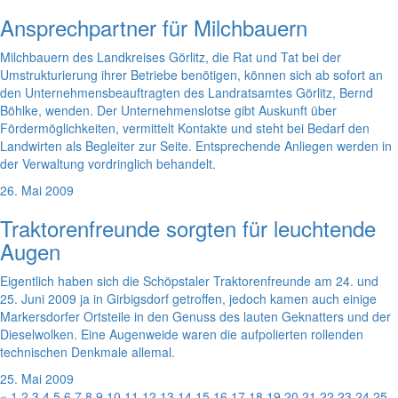
Ansprechpartner für Milchbauern
Milchbauern des Landkreises Görlitz, die Rat und Tat bei der
Umstrukturierung ihrer Betriebe benötigen, können sich ab sofort an
den Unternehmensbeauftragten des Landratsamtes Görlitz, Bernd
Böhlke, wenden. Der Unternehmenslotse gibt Auskunft über
Fördermöglichkeiten, vermittelt Kontakte und steht bei Bedarf den
Landwirten als Begleiter zur Seite. Entsprechende Anliegen werden in
der Verwaltung vordringlich behandelt.
26. Mai 2009
Traktorenfreunde sorgten für leuchtende
Augen
Eigentlich haben sich die Schöpstaler Traktorenfreunde am 24. und
25. Juni 2009 ja in Girbigsdorf getroffen, jedoch kamen auch einige
Markersdorfer Ortsteile in den Genuss des lauten Geknatters und der
Dieselwolken. Eine Augenweide waren die aufpolierten rollenden
technischen Denkmale allemal.
25. Mai 2009
«
1
2
3
4
5
6
7
8
9
10
11
12
13
14
15
16
17
18
19
20
21
22
23
24
25