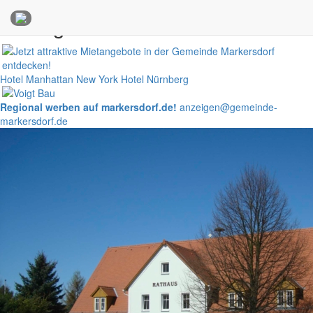
Anzeigen
Hotel Manhattan New York
Hotel Nürnberg
Regional werben auf markersdorf.de!
anzeigen@gemeinde-
markersdorf.de