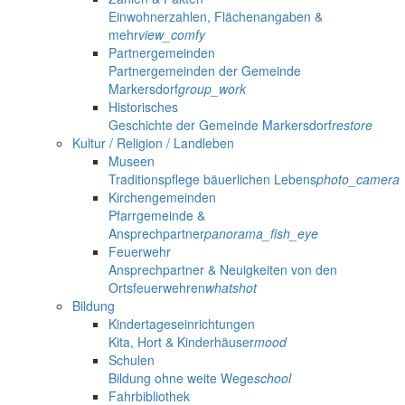
Einwohnerzahlen, Flächenangaben &
mehr
view_comfy
Partnergemeinden
Partnergemeinden der Gemeinde
Markersdorf
group_work
Historisches
Geschichte der Gemeinde Markersdorf
restore
Kultur / Religion / Landleben
Museen
Traditionspflege bäuerlichen Lebens
photo_camera
Kirchengemeinden
Pfarrgemeinde &
Ansprechpartner
panorama_fish_eye
Feuerwehr
Ansprechpartner & Neuigkeiten von den
Ortsfeuerwehren
whatshot
Bildung
Kindertageseinrichtungen
Kita, Hort & Kinderhäuser
mood
Schulen
Bildung ohne weite Wege
school
Fahrbibliothek