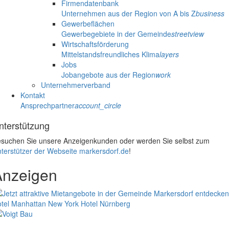
Firmendatenbank
Unternehmen aus der Region von A bis Z
business
Gewerbeflächen
Gewerbegebiete in der Gemeinde
streetview
Wirtschaftsförderung
Mittelstandsfreundliches Klima
layers
Jobs
Jobangebote aus der Region
work
Unternehmerverband
Kontakt
Ansprechpartner
account_circle
nterstützung
suchen Sie unsere Anzeigenkunden oder werden Sie selbst zum
terstützer der Webseite markersdorf.de
!
Anzeigen
tel Manhattan New York
Hotel Nürnberg