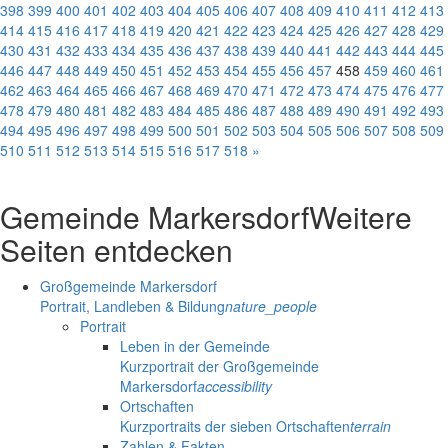
398
399
400
401
402
403
404
405
406
407
408
409
410
411
412
413
414
415
416
417
418
419
420
421
422
423
424
425
426
427
428
429
430
431
432
433
434
435
436
437
438
439
440
441
442
443
444
445
446
447
448
449
450
451
452
453
454
455
456
457
458
459
460
461
462
463
464
465
466
467
468
469
470
471
472
473
474
475
476
477
478
479
480
481
482
483
484
485
486
487
488
489
490
491
492
493
494
495
496
497
498
499
500
501
502
503
504
505
506
507
508
509
510
511
512
513
514
515
516
517
518
»
Gemeinde Markersdorf
Weitere
Seiten entdecken
Großgemeinde Markersdorf
Portrait, Landleben & Bildung
nature_people
Portrait
Leben in der Gemeinde
Kurzportrait der Großgemeinde
Markersdorf
accessibility
Ortschaften
Kurzportraits der sieben Ortschaften
terrain
Zahlen & Fakten