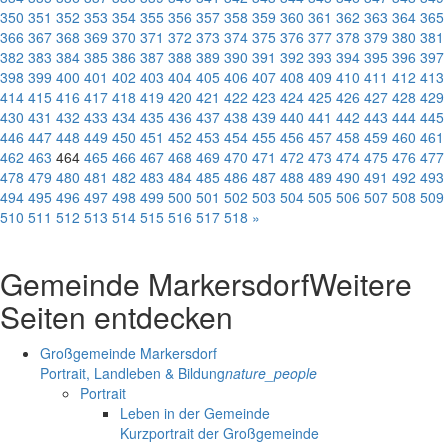
350
351
352
353
354
355
356
357
358
359
360
361
362
363
364
365
366
367
368
369
370
371
372
373
374
375
376
377
378
379
380
381
382
383
384
385
386
387
388
389
390
391
392
393
394
395
396
397
398
399
400
401
402
403
404
405
406
407
408
409
410
411
412
413
414
415
416
417
418
419
420
421
422
423
424
425
426
427
428
429
430
431
432
433
434
435
436
437
438
439
440
441
442
443
444
445
446
447
448
449
450
451
452
453
454
455
456
457
458
459
460
461
462
463
464
465
466
467
468
469
470
471
472
473
474
475
476
477
478
479
480
481
482
483
484
485
486
487
488
489
490
491
492
493
494
495
496
497
498
499
500
501
502
503
504
505
506
507
508
509
510
511
512
513
514
515
516
517
518
»
Gemeinde Markersdorf
Weitere
Seiten entdecken
Großgemeinde Markersdorf
Portrait, Landleben & Bildung
nature_people
Portrait
Leben in der Gemeinde
Kurzportrait der Großgemeinde