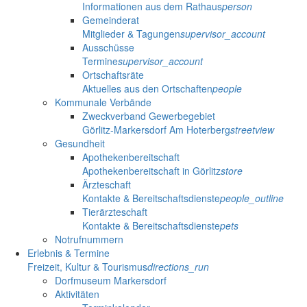
Informationen aus dem Rathaus
person
Gemeinderat
Mitglieder & Tagungen
supervisor_account
Ausschüsse
Termine
supervisor_account
Ortschaftsräte
Aktuelles aus den Ortschaften
people
Kommunale Verbände
Zweckverband Gewerbegebiet
Görlitz-Markersdorf Am Hoterberg
streetview
Gesundheit
Apothekenbereitschaft
Apothekenbereitschaft in Görlitz
store
Ärzteschaft
Kontakte & Bereitschaftsdienste
people_outline
Tierärzteschaft
Kontakte & Bereitschaftsdienste
pets
Notrufnummern
Erlebnis & Termine
Freizeit, Kultur & Tourismus
directions_run
Dorfmuseum Markersdorf
Aktivitäten