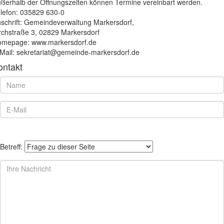
ßerhalb der Öffnungszeiten können Termine vereinbart werden.
lefon: 035829 630-0
schrift: Gemeindeverwaltung Markersdorf,
rchstraße 3, 02829 Markersdorf
mepage: www.markersdorf.de
Mail: sekretariat@gemeinde-markersdorf.de
ontakt
Betreff: