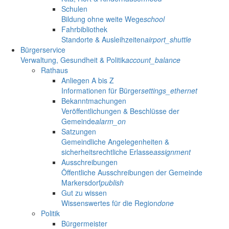
Schulen
Bildung ohne weite Wege
school
Fahrbibliothek
Standorte & Ausleihzeiten
airport_shuttle
Bürgerservice
Verwaltung, Gesundheit & Politik
account_balance
Rathaus
Anliegen A bis Z
Informationen für Bürger
settings_ethernet
Bekanntmachungen
Veröffentlichungen & Beschlüsse der
Gemeinde
alarm_on
Satzungen
Gemeindliche Angelegenheiten &
sicherheitsrechtliche Erlasse
assignment
Ausschreibungen
Öffentliche Ausschreibungen der Gemeinde
Markersdorf
publish
Gut zu wissen
Wissenswertes für die Region
done
Politik
Bürgermeister