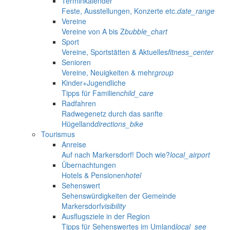
Terminkalender
Feste, Ausstellungen, Konzerte etc.
date_range
Vereine
Vereine von A bis Z
bubble_chart
Sport
Vereine, Sportstätten & Aktuelles
fitness_center
Senioren
Vereine, Neuigkeiten & mehr
group
Kinder+Jugendliche
Tipps für Familien
child_care
Radfahren
Radwegenetz durch das sanfte
Hügelland
directions_bike
Tourismus
Anreise
Auf nach Markersdorf! Doch wie?
local_airport
Übernachtungen
Hotels & Pensionen
hotel
Sehenswert
Sehenswürdigkeiten der Gemeinde
Markersdorf
visibility
Ausflugsziele in der Region
Tipps für Sehenswertes im Umland
local_see