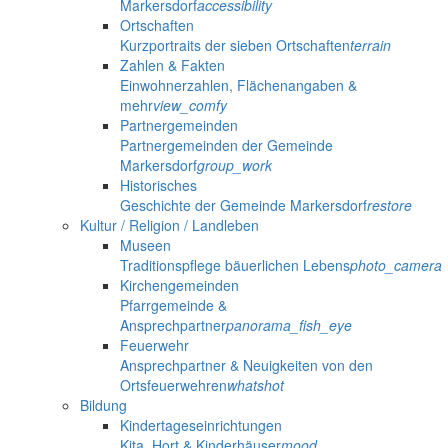
Markersdorf
accessibility
Ortschaften
Kurzportraits der sieben Ortschaften
terrain
Zahlen & Fakten
Einwohnerzahlen, Flächenangaben &
mehr
view_comfy
Partnergemeinden
Partnergemeinden der Gemeinde
Markersdorf
group_work
Historisches
Geschichte der Gemeinde Markersdorf
restore
Kultur / Religion / Landleben
Museen
Traditionspflege bäuerlichen Lebens
photo_camera
Kirchengemeinden
Pfarrgemeinde &
Ansprechpartner
panorama_fish_eye
Feuerwehr
Ansprechpartner & Neuigkeiten von den
Ortsfeuerwehren
whatshot
Bildung
Kindertageseinrichtungen
Kita, Hort & Kinderhäuser
mood