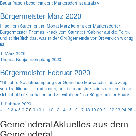
Bauanfragen bescheinigen: Markersdorf ist attraktiv
Bürgermeister März 2020
In seinem Statement im Monat März kommt der Markersdorfer
Bürgermeister Thomas Knack vom Sturmtief "Sabine" auf die Politik
und schließlich das, was in der Großgemeinde vor Ort wirklich wichtig
ist.
1. März 2020
Thema: Neujahrsempfang 2020
Bürgermeister Februar 2020
"16 Jahre Neujahrsempfang der Gemeinde Markersdorf, das zeugt
von Traditionen – Traditionen, auf die man stolz sein kann und die es
sich lohnt beizubehalten und zu würdigen", so Bürgermeister Knack.
1. Februar 2020
«
1
2
3
4
5
6
7
8
9
10
11
12
13
14
15
16
17
18
19
20
21
22
23
24
25
»
Gemeinderat
Aktuelles aus dem
Gemeinderat