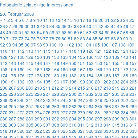
Fotogalerie zeigt einige Impressionen.
20. Februar 2009
«
1
2
3
4
5
6
7
8
9
10
11
12
13
14
15
16
17
18
19
20
21
22
23
24
25
26
27
28
29
30
31
32
33
34
35
36
37
38
39
40
41
42
43
44
45
46
47
48
49
50
51
52
53
54
55
56
57
58
59
60
61
62
63
64
65
66
67
68
69
70
71
72
73
74
75
76
77
78
79
80
81
82
83
84
85
86
87
88
89
90
91
92
93
94
95
96
97
98
99
100
101
102
103
104
105
106
107
108
109
110
111
112
113
114
115
116
117
118
119
120
121
122
123
124
125
126
127
128
129
130
131
132
133
134
135
136
137
138
139
140
141
142
143
144
145
146
147
148
149
150
151
152
153
154
155
156
157
158
159
160
161
162
163
164
165
166
167
168
169
170
171
172
173
174
175
176
177
178
179
180
181
182
183
184
185
186
187
188
189
190
191
192
193
194
195
196
197
198
199
200
201
202
203
204
205
206
207
208
209
210
211
212
213
214
215
216
217
218
219
220
221
222
223
224
225
226
227
228
229
230
231
232
233
234
235
236
237
238
239
240
241
242
243
244
245
246
247
248
249
250
251
252
253
254
255
256
257
258
259
260
261
262
263
264
265
266
267
268
269
270
271
272
273
274
275
276
277
278
279
280
281
282
283
284
285
286
287
288
289
290
291
292
293
294
295
296
297
298
299
300
301
302
303
304
305
306
307
308
309
310
311
312
313
314
315
316
317
318
319
320
321
322
323
324
325
326
327
328
329
330
331
332
333
334
335
336
337
338
339
340
341
342
343
344
345
346
347
348
349