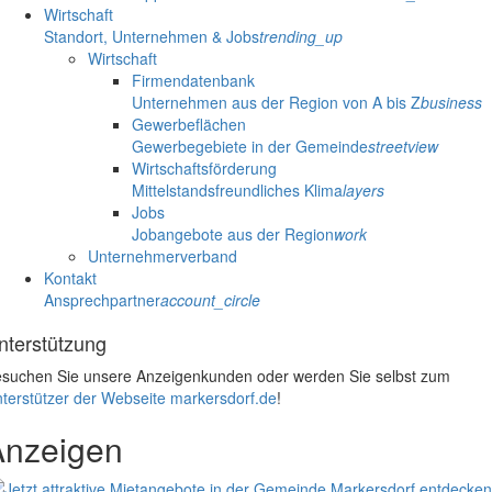
Wirtschaft
Standort, Unternehmen & Jobs
trending_up
Wirtschaft
Firmendatenbank
Unternehmen aus der Region von A bis Z
business
Gewerbeflächen
Gewerbegebiete in der Gemeinde
streetview
Wirtschaftsförderung
Mittelstandsfreundliches Klima
layers
Jobs
Jobangebote aus der Region
work
Unternehmerverband
Kontakt
Ansprechpartner
account_circle
nterstützung
suchen Sie unsere Anzeigenkunden oder werden Sie selbst zum
terstützer der Webseite markersdorf.de
!
Anzeigen