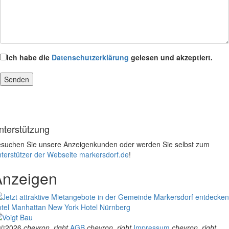
Ich habe die
Datenschutzerklärung
gelesen und akzeptiert.
nterstützung
suchen Sie unsere Anzeigenkunden oder werden Sie selbst zum
terstützer der Webseite markersdorf.de
!
Anzeigen
tel Manhattan New York
Hotel Nürnberg
©2026
chevron_right
AGB
chevron_right
Impressum
chevron_right