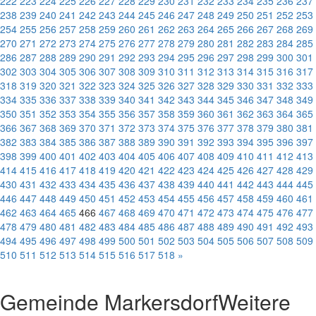
222
223
224
225
226
227
228
229
230
231
232
233
234
235
236
237
238
239
240
241
242
243
244
245
246
247
248
249
250
251
252
253
254
255
256
257
258
259
260
261
262
263
264
265
266
267
268
269
270
271
272
273
274
275
276
277
278
279
280
281
282
283
284
285
286
287
288
289
290
291
292
293
294
295
296
297
298
299
300
301
302
303
304
305
306
307
308
309
310
311
312
313
314
315
316
317
318
319
320
321
322
323
324
325
326
327
328
329
330
331
332
333
334
335
336
337
338
339
340
341
342
343
344
345
346
347
348
349
350
351
352
353
354
355
356
357
358
359
360
361
362
363
364
365
366
367
368
369
370
371
372
373
374
375
376
377
378
379
380
381
382
383
384
385
386
387
388
389
390
391
392
393
394
395
396
397
398
399
400
401
402
403
404
405
406
407
408
409
410
411
412
413
414
415
416
417
418
419
420
421
422
423
424
425
426
427
428
429
430
431
432
433
434
435
436
437
438
439
440
441
442
443
444
445
446
447
448
449
450
451
452
453
454
455
456
457
458
459
460
461
462
463
464
465
466
467
468
469
470
471
472
473
474
475
476
477
478
479
480
481
482
483
484
485
486
487
488
489
490
491
492
493
494
495
496
497
498
499
500
501
502
503
504
505
506
507
508
509
510
511
512
513
514
515
516
517
518
»
Gemeinde Markersdorf
Weitere