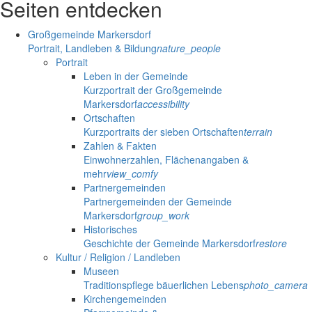
Seiten entdecken
Großgemeinde Markersdorf
Portrait, Landleben & Bildung
nature_people
Portrait
Leben in der Gemeinde
Kurzportrait der Großgemeinde
Markersdorf
accessibility
Ortschaften
Kurzportraits der sieben Ortschaften
terrain
Zahlen & Fakten
Einwohnerzahlen, Flächenangaben &
mehr
view_comfy
Partnergemeinden
Partnergemeinden der Gemeinde
Markersdorf
group_work
Historisches
Geschichte der Gemeinde Markersdorf
restore
Kultur / Religion / Landleben
Museen
Traditionspflege bäuerlichen Lebens
photo_camera
Kirchengemeinden