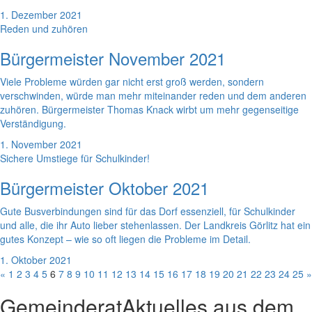
1. Dezember 2021
Reden und zuhören
Bürgermeister November 2021
Viele Probleme würden gar nicht erst groß werden, sondern
verschwinden, würde man mehr miteinander reden und dem anderen
zuhören. Bürgermeister Thomas Knack wirbt um mehr gegenseitige
Verständigung.
1. November 2021
Sichere Umstiege für Schulkinder!
Bürgermeister Oktober 2021
Gute Busverbindungen sind für das Dorf essenziell, für Schulkinder
und alle, die ihr Auto lieber stehenlassen. Der Landkreis Görlitz hat ein
gutes Konzept – wie so oft liegen die Probleme im Detail.
1. Oktober 2021
«
1
2
3
4
5
6
7
8
9
10
11
12
13
14
15
16
17
18
19
20
21
22
23
24
25
»
Gemeinderat
Aktuelles aus dem