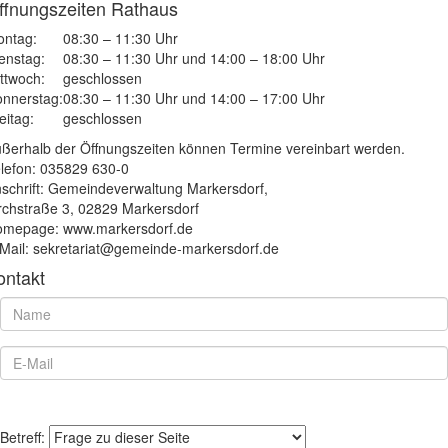
ffnungszeiten Rathaus
ntag:
08:30 – 11:30 Uhr
enstag:
08:30 – 11:30 Uhr und 14:00 – 18:00 Uhr
ttwoch:
geschlossen
nnerstag:
08:30 – 11:30 Uhr und 14:00 – 17:00 Uhr
eitag:
geschlossen
ßerhalb der Öffnungszeiten können Termine vereinbart werden.
lefon: 035829 630-0
schrift: Gemeindeverwaltung Markersdorf,
rchstraße 3, 02829 Markersdorf
mepage: www.markersdorf.de
Mail: sekretariat@gemeinde-markersdorf.de
ontakt
Betreff: