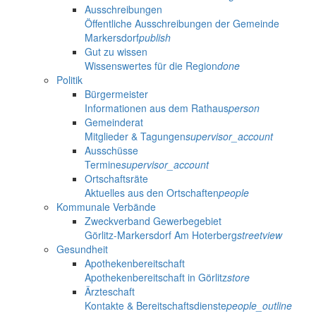
Ausschreibungen
Öffentliche Ausschreibungen der Gemeinde
Markersdorf
publish
Gut zu wissen
Wissenswertes für die Region
done
Politik
Bürgermeister
Informationen aus dem Rathaus
person
Gemeinderat
Mitglieder & Tagungen
supervisor_account
Ausschüsse
Termine
supervisor_account
Ortschaftsräte
Aktuelles aus den Ortschaften
people
Kommunale Verbände
Zweckverband Gewerbegebiet
Görlitz-Markersdorf Am Hoterberg
streetview
Gesundheit
Apothekenbereitschaft
Apothekenbereitschaft in Görlitz
store
Ärzteschaft
Kontakte & Bereitschaftsdienste
people_outline