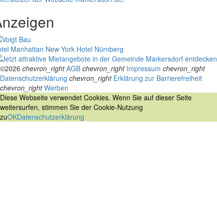
Anzeigen
tel Manhattan New York
Hotel Nürnberg
©2026
chevron_right
AGB
chevron_right
Impressum
chevron_right
Datenschutzerklärung
chevron_right
Erklärung zur Barrierefreiheit
chevron_right
Werben
Diese Webseite verwendet Cookies. Wenn Sie auf dieser Seite
weitersurfen, stimmen Sie der Cookie-Nutzung
zu
OK
Datenschutzerklärung