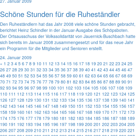
27. Januar 2009
Schöne Stunden für die Ruheständler
Den Ruheständlern hat das Jahr 2008 viele schöne Stunden gebracht,
berichtet Heinz Schindler in der Januar-Ausgabe des Schöpsboten.
Der Ortsausschuss der Volkssolidarität von Jauernick-Buschbach hatte
sich bereits im Januar 2008 zusammengesetzt und für das neue Jahr
ein Programm für die Mitglieder und Senioren erstellt.
24. Januar 2009
«
1
2
3
4
5
6
7
8
9
10
11
12
13
14
15
16
17
18
19
20
21
22
23
24
25
26
27
28
29
30
31
32
33
34
35
36
37
38
39
40
41
42
43
44
45
46
47
48
49
50
51
52
53
54
55
56
57
58
59
60
61
62
63
64
65
66
67
68
69
70
71
72
73
74
75
76
77
78
79
80
81
82
83
84
85
86
87
88
89
90
91
92
93
94
95
96
97
98
99
100
101
102
103
104
105
106
107
108
109
110
111
112
113
114
115
116
117
118
119
120
121
122
123
124
125
126
127
128
129
130
131
132
133
134
135
136
137
138
139
140
141
142
143
144
145
146
147
148
149
150
151
152
153
154
155
156
157
158
159
160
161
162
163
164
165
166
167
168
169
170
171
172
173
174
175
176
177
178
179
180
181
182
183
184
185
186
187
188
189
190
191
192
193
194
195
196
197
198
199
200
201
202
203
204
205
206
207
208
209
210
211
212
213
214
215
216
217
218
219
220
221