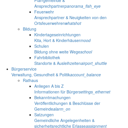
Pfarrgemeinde &
Ansprechpartner
panorama_fish_eye
Feuerwehr
Ansprechpartner & Neuigkeiten von den
Ortsfeuerwehren
whatshot
Bildung
Kindertageseinrichtungen
Kita, Hort & Kinderhäuser
mood
Schulen
Bildung ohne weite Wege
school
Fahrbibliothek
Standorte & Ausleihzeiten
airport_shuttle
Bürgerservice
Verwaltung, Gesundheit & Politik
account_balance
Rathaus
Anliegen A bis Z
Informationen für Bürger
settings_ethernet
Bekanntmachungen
Veröffentlichungen & Beschlüsse der
Gemeinde
alarm_on
Satzungen
Gemeindliche Angelegenheiten &
sicherheitsrechtliche Erlasse
assignment