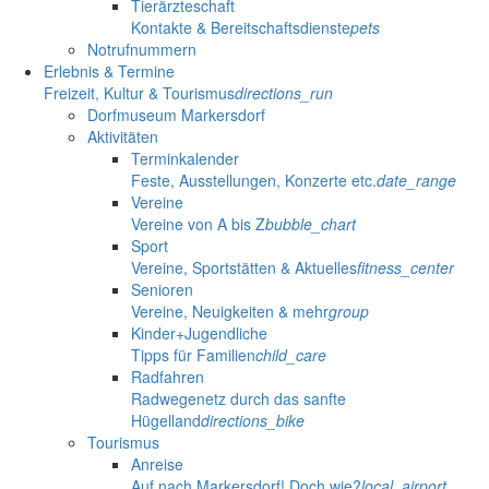
Tierärzteschaft
Kontakte & Bereitschaftsdienste
pets
Notrufnummern
Erlebnis & Termine
Freizeit, Kultur & Tourismus
directions_run
Dorfmuseum Markersdorf
Aktivitäten
Terminkalender
Feste, Ausstellungen, Konzerte etc.
date_range
Vereine
Vereine von A bis Z
bubble_chart
Sport
Vereine, Sportstätten & Aktuelles
fitness_center
Senioren
Vereine, Neuigkeiten & mehr
group
Kinder+Jugendliche
Tipps für Familien
child_care
Radfahren
Radwegenetz durch das sanfte
Hügelland
directions_bike
Tourismus
Anreise
Auf nach Markersdorf! Doch wie?
local_airport