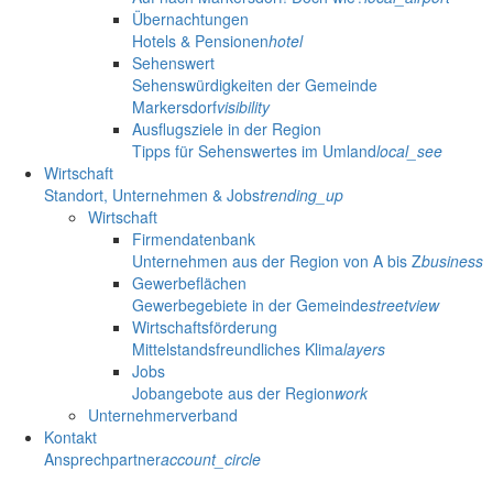
Übernachtungen
Hotels & Pensionen
hotel
Sehenswert
Sehenswürdigkeiten der Gemeinde
Markersdorf
visibility
Ausflugsziele in der Region
Tipps für Sehenswertes im Umland
local_see
Wirtschaft
Standort, Unternehmen & Jobs
trending_up
Wirtschaft
Firmendatenbank
Unternehmen aus der Region von A bis Z
business
Gewerbeflächen
Gewerbegebiete in der Gemeinde
streetview
Wirtschaftsförderung
Mittelstandsfreundliches Klima
layers
Jobs
Jobangebote aus der Region
work
Unternehmerverband
Kontakt
Ansprechpartner
account_circle