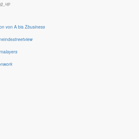
ng_up
n von A bis Z
business
meinde
streetview
ima
layers
on
work