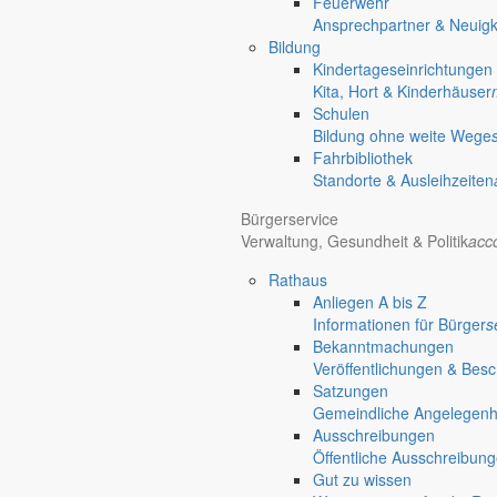
Feuerwehr
Ansprechpartner & Neuigk
Bildung
Kindertageseinrichtungen
Kita, Hort & Kinderhäuser
Schulen
Bildung ohne weite Wege
Fahrbibliothek
Standorte & Ausleihzeiten
Bürgerservice
Verwaltung, Gesundheit & Politik
acc
Rathaus
Anliegen A bis Z
Informationen für Bürger
s
Bekanntmachungen
Veröffentlichungen & Bes
Satzungen
Gemeindliche Angelegenhei
Ausschreibungen
Öffentliche Ausschreibun
Gut zu wissen