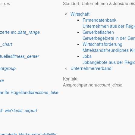
ns_run
Standort, Unternehmen & Jobs
trendi
Wirtschaft
Firmendatenbank
Unternehmen aus der Regio
zerte etc.
date_range
Gewerbeflächen
Gewerbegebiete in der Ge
_chart
Wirtschaftsförderung
Mittelstandsfreundliches Kl
tuelles
fitness_center
Jobs
Jobangebote aus der Regi
ehr
group
Unternehmerverband
Kontakt
re
Ansprechpartner
account_circle
anfte Hügelland
directions_bike
ch wie?
local_airport
Gemeinde Markersdorf
visibility