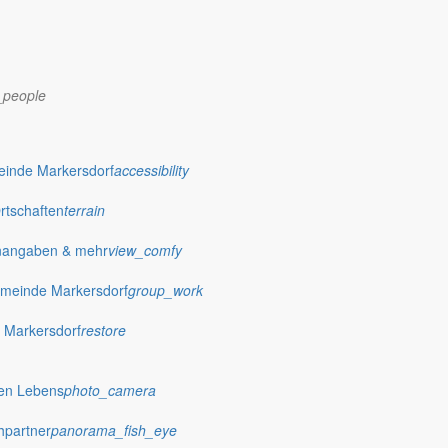
_people
einde Markersdorf
accessibility
Ortschaften
terrain
nangaben & mehr
view_comfy
dorf.de
meinde Markersdorf
group_work
 Markersdorf
restore
hen Lebens
photo_camera
hpartner
panorama_fish_eye