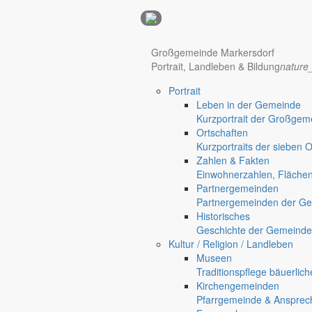
Anzeigen
Großgemeinde Markersdorf
Hotel Manhattan New York
Hotel Nürnberg
Portrait, Landleben & Bildung
nature
Portrait
Leben in der Gemeinde
Kurzportrait der Großgem
Ortschaften
Kurzportraits der sieben 
Zahlen & Fakten
Einwohnerzahlen, Fläche
Partnergemeinden
Regional werben auf markersdorf.de!
anzeigen@gemeinde-markers
Partnergemeinden der Ge
Historisches
Home
Geschichte der Gemeinde
chevron_right
Bürgerservice
Kultur / Religion / Landleben
chevron_right
Rathaus
Museen
Traditionspflege bäuerlic
Kirchengemeinden
Pfarrgemeinde & Ansprec