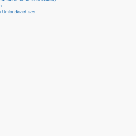
n
im Umland
local_see
 stellt das Rathaus Markersdorf viele Informationen online bereit. A
on Veröffentlichungen, die amtlich im “Schöpsboten – Dorfzeitung & Amt
dorfer Kirchtürme hinaus und Belange der Region und des Lebens im lä
och aufgenommen werden sollte!