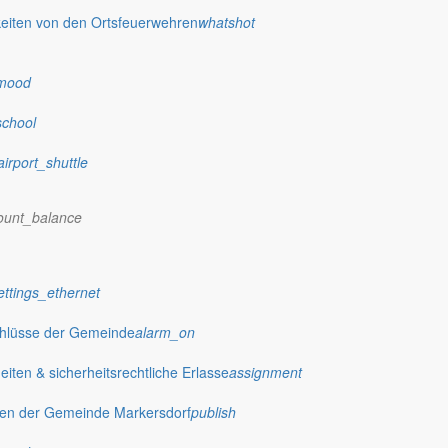
eiten von den Ortsfeuerwehren
whatshot
mood
school
airport_shuttle
ount_balance
ettings_ethernet
chlüsse der Gemeinde
alarm_on
ten & sicherheitsrechtliche Erlasse
assignment
gen der Gemeinde Markersdorf
publish