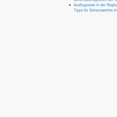
Ausflugsziele in der Regio
Tipps für Sehenswertes 
Markersdorf
Deutsch-Paulsdorf
Holtendorf
Gersdorf
Friedersdorf
Pfaffendorf
Jauernick-Buschbach
Rathaus
Informationen aus dem Rathaus
Früher musste man wegen jeder Angelegenheit “uff de Gemeende”, heute
unterschiedlichen Anliegen finden Sie hier ebenso wie die Wiedergabe v
In der Rubrik “Rathaus” geht der Blick etwas weiter über die Markers
Reichen Sie gern Vorschläge ein, was unter “Anliegen von A bis Z” n