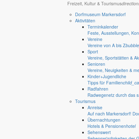
Freizeit, Kultur & Tourismus
directio
Dorfmuseum Markersdorf
Aktivitäten
Terminkalender
Feste, Ausstellungen, Kon
Vereine
Vereine von A bis Z
bubble
Sport
Vereine, Sportstätten & Ak
Senioren
Vereine, Neuigkeiten & m
Kinder+Jugendliche
Tipps für Familien
child_ca
Radfahren
Radwegenetz durch das s
Tourismus
Anreise
Auf nach Markersdorf! Do
Übernachtungen
Hotels & Pensionen
hotel
Sehenswert
Sehenswürdigkeiten der 