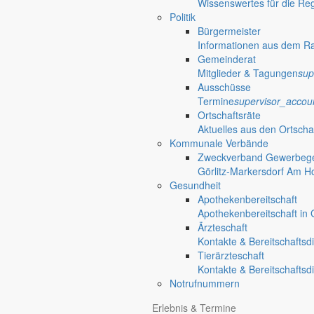
Wissenswertes für die Re
Politik
Bürgermeister
Informationen aus dem R
Gemeinderat
Mitglieder & Tagungen
sup
Ausschüsse
Termine
supervisor_accou
Ortschaftsräte
Aktuelles aus den Ortscha
Kommunale Verbände
Zweckverband Gewerbege
Görlitz-Markersdorf Am H
Gesundheit
Apothekenbereitschaft
Apothekenbereitschaft in G
Ärzteschaft
Kontakte & Bereitschaftsd
Tierärzteschaft
Kontakte & Bereitschaftsd
Notrufnummern
Erlebnis & Termine