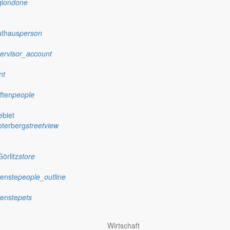
gion
done
athaus
person
ervisor_account
nt
ften
people
biet
oterberg
streetview
örlitz
store
ienste
people_outline
ienste
pets
Wirtschaft