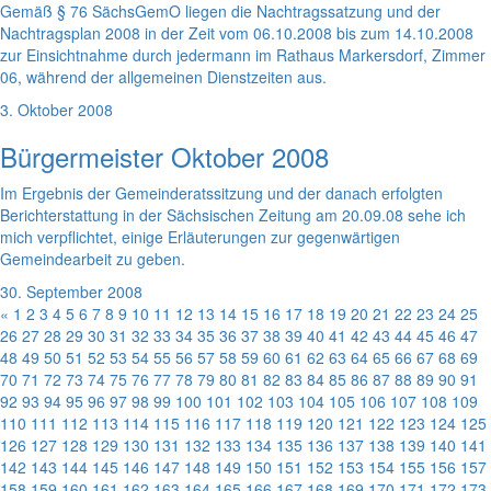
Gemäß § 76 SächsGemO liegen die Nachtragssatzung und der
Nachtragsplan 2008 in der Zeit vom 06.10.2008 bis zum 14.10.2008
zur Einsichtnahme durch jedermann im Rathaus Markersdorf, Zimmer
06, während der allgemeinen Dienstzeiten aus.
3. Oktober 2008
Bürgermeister Oktober 2008
Im Ergebnis der Gemeinderatssitzung und der danach erfolgten
Berichterstattung in der Sächsischen Zeitung am 20.09.08 sehe ich
mich verpflichtet, einige Erläuterungen zur gegenwärtigen
Gemeindearbeit zu geben.
30. September 2008
«
1
2
3
4
5
6
7
8
9
10
11
12
13
14
15
16
17
18
19
20
21
22
23
24
25
26
27
28
29
30
31
32
33
34
35
36
37
38
39
40
41
42
43
44
45
46
47
48
49
50
51
52
53
54
55
56
57
58
59
60
61
62
63
64
65
66
67
68
69
70
71
72
73
74
75
76
77
78
79
80
81
82
83
84
85
86
87
88
89
90
91
92
93
94
95
96
97
98
99
100
101
102
103
104
105
106
107
108
109
110
111
112
113
114
115
116
117
118
119
120
121
122
123
124
125
126
127
128
129
130
131
132
133
134
135
136
137
138
139
140
141
142
143
144
145
146
147
148
149
150
151
152
153
154
155
156
157
158
159
160
161
162
163
164
165
166
167
168
169
170
171
172
173