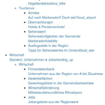
Hügelland
directions_bike
Tourismus
Anreise
Auf nach Markersdorf! Doch wie?
local_airport
Übernachtungen
Hotels & Pensionen
hotel
Sehenswert
Sehenswürdigkeiten der Gemeinde
Markersdorf
visibility
Ausflugsziele in der Region
Tipps für Sehenswertes im Umland
local_see
Wirtschaft
Standort, Unternehmen & Jobs
trending_up
Wirtschaft
Firmendatenbank
Unternehmen aus der Region von A bis Z
business
Gewerbeflächen
Gewerbegebiete in der Gemeinde
streetview
Wirtschaftsförderung
Mittelstandsfreundliches Klima
layers
Jobs
Jobangebote aus der Region
work