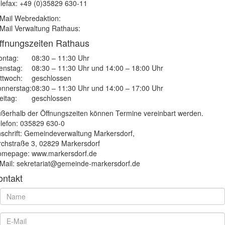
lefax: +49 (0)35829 630-11
Mail Webredaktion:
Mail Verwaltung Rathaus:
ffnungszeiten Rathaus
ntag:
08:30 – 11:30 Uhr
enstag:
08:30 – 11:30 Uhr und 14:00 – 18:00 Uhr
ttwoch:
geschlossen
nnerstag:
08:30 – 11:30 Uhr und 14:00 – 17:00 Uhr
eitag:
geschlossen
ßerhalb der Öffnungszeiten können Termine vereinbart werden.
lefon: 035829 630-0
schrift: Gemeindeverwaltung Markersdorf,
rchstraße 3, 02829 Markersdorf
mepage: www.markersdorf.de
Mail: sekretariat@gemeinde-markersdorf.de
ontakt