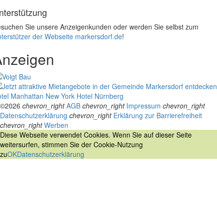
nterstützung
suchen Sie unsere Anzeigenkunden oder werden Sie selbst zum
terstützer der Webseite markersdorf.de
!
Anzeigen
tel Manhattan New York
Hotel Nürnberg
©2026
chevron_right
AGB
chevron_right
Impressum
chevron_right
Datenschutzerklärung
chevron_right
Erklärung zur Barrierefreiheit
chevron_right
Werben
Diese Webseite verwendet Cookies. Wenn Sie auf dieser Seite
weitersurfen, stimmen Sie der Cookie-Nutzung
zu
OK
Datenschutzerklärung