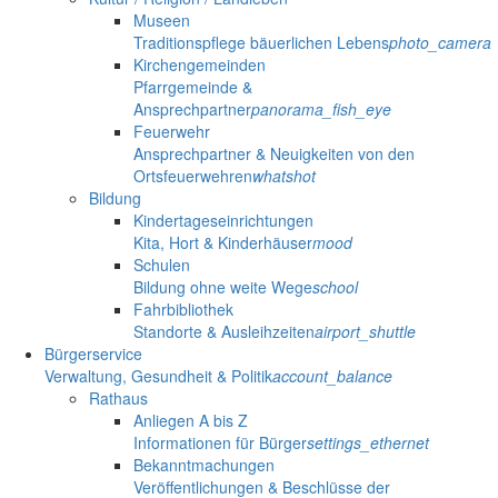
Museen
Traditionspflege bäuerlichen Lebens
photo_camera
Kirchengemeinden
Pfarrgemeinde &
Ansprechpartner
panorama_fish_eye
Feuerwehr
Ansprechpartner & Neuigkeiten von den
Ortsfeuerwehren
whatshot
Bildung
Kindertageseinrichtungen
Kita, Hort & Kinderhäuser
mood
Schulen
Bildung ohne weite Wege
school
Fahrbibliothek
Standorte & Ausleihzeiten
airport_shuttle
Bürgerservice
Verwaltung, Gesundheit & Politik
account_balance
Rathaus
Anliegen A bis Z
Informationen für Bürger
settings_ethernet
Bekanntmachungen
Veröffentlichungen & Beschlüsse der