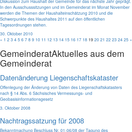
Diskussion zum Haushalt der Gemeinde für das nächste Jahr geprägt.
In den Ausschusssitzungen und im Gemeinderat im Monat November
werden die Themen der Haushalteinschätzung 2010 und die
Schwerpunkte des Haushaltes 2011 auf den öffentlichen
Tagesordnungen stehen.
30. Oktober 2010
«
1
2
3
4
5
6
7
8
9
10
11
12
13
14
15
16
17
18
19
20
21
22
23
24
25
»
Gemeinderat
Aktuelles aus dem
Gemeinderat
Datenänderung Liegenschaftskataster
Offenlegung der Änderung von Daten des Liegenschaftskatasters
nach § 14 Abs. 6 Sächsisches Vermessungs- und
Geobasisinformationsgesetz
3. Oktober 2008
Nachtragssatzung für 2008
Bekanntmachung Beschluss Nr. 01-06/08 der Tagung des