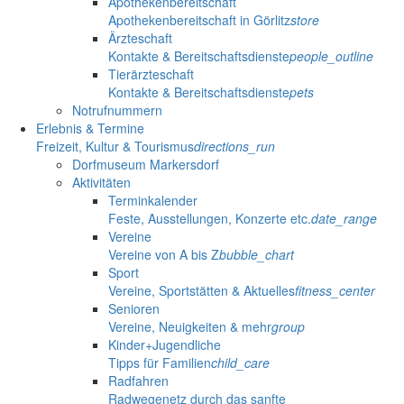
Apothekenbereitschaft
Apothekenbereitschaft in Görlitz
store
Ärzteschaft
Kontakte & Bereitschaftsdienste
people_outline
Tierärzteschaft
Kontakte & Bereitschaftsdienste
pets
Notrufnummern
Erlebnis & Termine
Freizeit, Kultur & Tourismus
directions_run
Dorfmuseum Markersdorf
Aktivitäten
Terminkalender
Feste, Ausstellungen, Konzerte etc.
date_range
Vereine
Vereine von A bis Z
bubble_chart
Sport
Vereine, Sportstätten & Aktuelles
fitness_center
Senioren
Vereine, Neuigkeiten & mehr
group
Kinder+Jugendliche
Tipps für Familien
child_care
Radfahren
Radwegenetz durch das sanfte