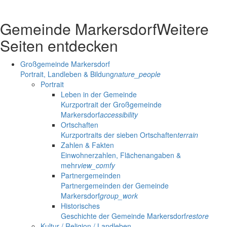
Gemeinde Markersdorf
Weitere
Seiten entdecken
Großgemeinde Markersdorf
Portrait, Landleben & Bildung
nature_people
Portrait
Leben in der Gemeinde
Kurzportrait der Großgemeinde
Markersdorf
accessibility
Ortschaften
Kurzportraits der sieben Ortschaften
terrain
Zahlen & Fakten
Einwohnerzahlen, Flächenangaben &
mehr
view_comfy
Partnergemeinden
Partnergemeinden der Gemeinde
Markersdorf
group_work
Historisches
Geschichte der Gemeinde Markersdorf
restore
Kultur / Religion / Landleben