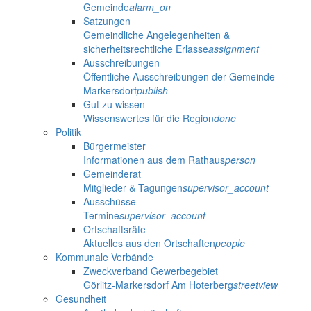
Gemeinde
alarm_on
Satzungen
Gemeindliche Angelegenheiten &
sicherheitsrechtliche Erlasse
assignment
Ausschreibungen
Öffentliche Ausschreibungen der Gemeinde
Markersdorf
publish
Gut zu wissen
Wissenswertes für die Region
done
Politik
Bürgermeister
Informationen aus dem Rathaus
person
Gemeinderat
Mitglieder & Tagungen
supervisor_account
Ausschüsse
Termine
supervisor_account
Ortschaftsräte
Aktuelles aus den Ortschaften
people
Kommunale Verbände
Zweckverband Gewerbegebiet
Görlitz-Markersdorf Am Hoterberg
streetview
Gesundheit