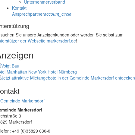
Unternehmerverband
Kontakt
Ansprechpartner
account_circle
nterstützung
suchen Sie unsere Anzeigenkunden oder werden Sie selbst zum
terstützer der Webseite markersdorf.de
!
Anzeigen
tel Manhattan New York
Hotel Nürnberg
ontakt
emeinde Markersdorf
rchstraße 3
829 Markersdorf
lefon: +49 (0)35829 630-0