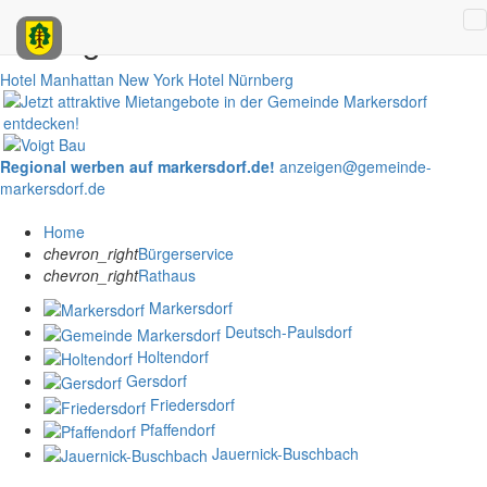
Anzeigen
Hotel Manhattan New York
Hotel Nürnberg
Regional werben auf markersdorf.de!
anzeigen@gemeinde-
markersdorf.de
Home
chevron_right
Bürgerservice
chevron_right
Rathaus
Markersdorf
Deutsch-Paulsdorf
Holtendorf
Gersdorf
Friedersdorf
Pfaffendorf
Jauernick-Buschbach