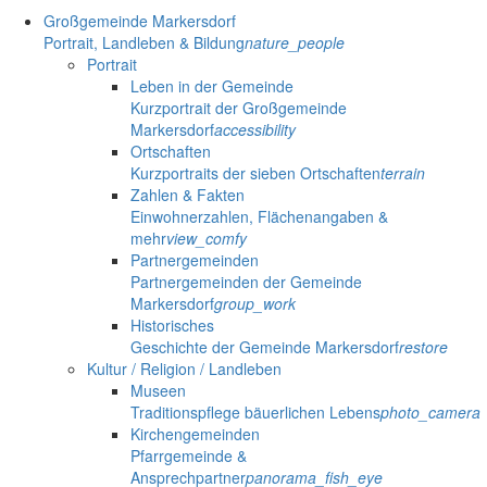
Großgemeinde Markersdorf
Portrait, Landleben & Bildung
nature_people
Portrait
Leben in der Gemeinde
Kurzportrait der Großgemeinde
Markersdorf
accessibility
Ortschaften
Kurzportraits der sieben Ortschaften
terrain
Zahlen & Fakten
Einwohnerzahlen, Flächenangaben &
mehr
view_comfy
Partnergemeinden
Partnergemeinden der Gemeinde
Markersdorf
group_work
Historisches
Geschichte der Gemeinde Markersdorf
restore
Kultur / Religion / Landleben
Museen
Traditionspflege bäuerlichen Lebens
photo_camera
Kirchengemeinden
Pfarrgemeinde &
Ansprechpartner
panorama_fish_eye