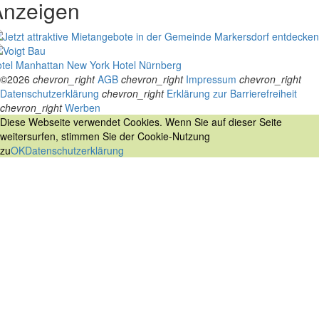
Anzeigen
tel Manhattan New York
Hotel Nürnberg
©2026
chevron_right
AGB
chevron_right
Impressum
chevron_right
Datenschutzerklärung
chevron_right
Erklärung zur Barrierefreiheit
chevron_right
Werben
Diese Webseite verwendet Cookies. Wenn Sie auf dieser Seite
weitersurfen, stimmen Sie der Cookie-Nutzung
zu
OK
Datenschutzerklärung