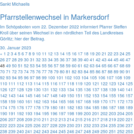
Sankt Michaelis
Pfarrstellenwechsel in Markersdorf
Im Schöpsboten vom 22. Dezember 2022 informiert Pfarrer Steffen
Kroll über seinen Wechsel in den nördlichen Teil des Landkreises
Görlitz; hier der Beitrag.
30. Januar 2023
«
1
2
3
4
5
6
7
8
9
10
11
12
13
14
15
16
17
18
19
20
21
22
23
24
25
26
27
28
29
30
31
32
33
34
35
36
37
38
39
40
41
42
43
44
45
46
47
48
49
50
51
52
53
54
55
56
57
58
59
60
61
62
63
64
65
66
67
68
69
70
71
72
73
74
75
76
77
78
79
80
81
82
83
84
85
86
87
88
89
90
91
92
93
94
95
96
97
98
99
100
101
102
103
104
105
106
107
108
109
110
111
112
113
114
115
116
117
118
119
120
121
122
123
124
125
126
127
128
129
130
131
132
133
134
135
136
137
138
139
140
141
142
143
144
145
146
147
148
149
150
151
152
153
154
155
156
157
158
159
160
161
162
163
164
165
166
167
168
169
170
171
172
173
174
175
176
177
178
179
180
181
182
183
184
185
186
187
188
189
190
191
192
193
194
195
196
197
198
199
200
201
202
203
204
205
206
207
208
209
210
211
212
213
214
215
216
217
218
219
220
221
222
223
224
225
226
227
228
229
230
231
232
233
234
235
236
237
238
239
240
241
242
243
244
245
246
247
248
249
250
251
252
253