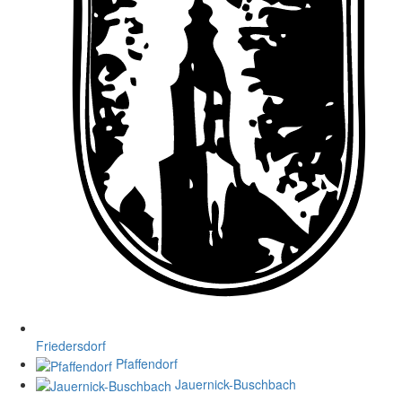
Friedersdorf
Pfaffendorf
Jauernick-Buschbach