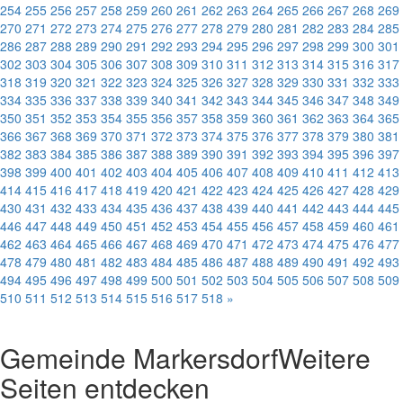
254
255
256
257
258
259
260
261
262
263
264
265
266
267
268
269
270
271
272
273
274
275
276
277
278
279
280
281
282
283
284
285
286
287
288
289
290
291
292
293
294
295
296
297
298
299
300
301
302
303
304
305
306
307
308
309
310
311
312
313
314
315
316
317
318
319
320
321
322
323
324
325
326
327
328
329
330
331
332
333
334
335
336
337
338
339
340
341
342
343
344
345
346
347
348
349
350
351
352
353
354
355
356
357
358
359
360
361
362
363
364
365
366
367
368
369
370
371
372
373
374
375
376
377
378
379
380
381
382
383
384
385
386
387
388
389
390
391
392
393
394
395
396
397
398
399
400
401
402
403
404
405
406
407
408
409
410
411
412
413
414
415
416
417
418
419
420
421
422
423
424
425
426
427
428
429
430
431
432
433
434
435
436
437
438
439
440
441
442
443
444
445
446
447
448
449
450
451
452
453
454
455
456
457
458
459
460
461
462
463
464
465
466
467
468
469
470
471
472
473
474
475
476
477
478
479
480
481
482
483
484
485
486
487
488
489
490
491
492
493
494
495
496
497
498
499
500
501
502
503
504
505
506
507
508
509
510
511
512
513
514
515
516
517
518
»
Gemeinde Markersdorf
Weitere
Seiten entdecken