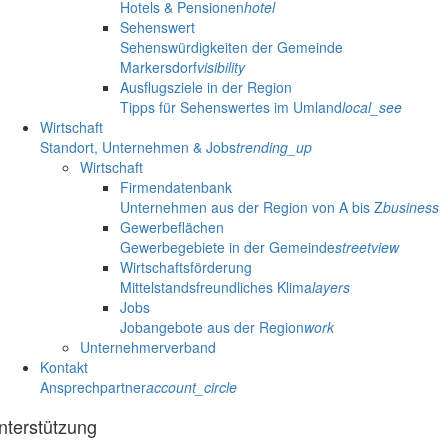
Hotels & Pensionen
hotel
Sehenswert
Sehenswürdigkeiten der Gemeinde
Markersdorf
visibility
Ausflugsziele in der Region
Tipps für Sehenswertes im Umland
local_see
Wirtschaft
Standort, Unternehmen & Jobs
trending_up
Wirtschaft
Firmendatenbank
Unternehmen aus der Region von A bis Z
business
Gewerbeflächen
Gewerbegebiete in der Gemeinde
streetview
Wirtschaftsförderung
Mittelstandsfreundliches Klima
layers
Jobs
Jobangebote aus der Region
work
Unternehmerverband
Kontakt
Ansprechpartner
account_circle
nterstützung