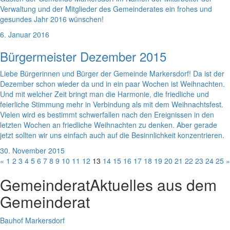
Verwaltung und der Mitglieder des Gemeinderates ein frohes und
gesundes Jahr 2016 wünschen!
6. Januar 2016
Bürgermeister Dezember 2015
Liebe Bürgerinnen und Bürger der Gemeinde Markersdorf! Da ist der
Dezember schon wieder da und in ein paar Wochen ist Weihnachten.
Und mit welcher Zeit bringt man die Harmonie, die friedliche und
feierliche Stimmung mehr in Verbindung als mit dem Weihnachtsfest.
Vielen wird es bestimmt schwerfallen nach den Ereignissen in den
letzten Wochen an friedliche Weihnachten zu denken. Aber gerade
jetzt sollten wir uns einfach auch auf die Besinnlichkeit konzentrieren.
30. November 2015
«
1
2
3
4
5
6
7
8
9
10
11
12
13
14
15
16
17
18
19
20
21
22
23
24
25
»
Gemeinderat
Aktuelles aus dem
Gemeinderat
Bauhof Markersdorf