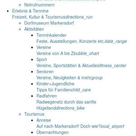
Notrufnummern
Erlebnis & Termine
Freizeit, Kultur & Tourismus
directions_run
Dorfmuseum Markersdorf
Aktivitäten
Terminkalender
Feste, Ausstellungen, Konzerte etc.
date_range
Vereine
Vereine von A bis Z
bubble_chart
Sport
Vereine, Sportstätten & Aktuelles
fitness_center
Senioren
Vereine, Neuigkeiten & mehr
group
Kinder+Jugendliche
Tipps für Familien
child_care
Radfahren
Radwegenetz durch das sanfte
Hügelland
directions_bike
Tourismus
Anreise
Auf nach Markersdorf! Doch wie?
local_airport
Übernachtungen