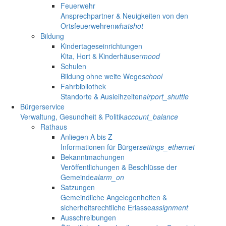
Feuerwehr
Ansprechpartner & Neuigkeiten von den
Ortsfeuerwehren
whatshot
Bildung
Kindertageseinrichtungen
Kita, Hort & Kinderhäuser
mood
Schulen
Bildung ohne weite Wege
school
Fahrbibliothek
Standorte & Ausleihzeiten
airport_shuttle
Bürgerservice
Verwaltung, Gesundheit & Politik
account_balance
Rathaus
Anliegen A bis Z
Informationen für Bürger
settings_ethernet
Bekanntmachungen
Veröffentlichungen & Beschlüsse der
Gemeinde
alarm_on
Satzungen
Gemeindliche Angelegenheiten &
sicherheitsrechtliche Erlasse
assignment
Ausschreibungen