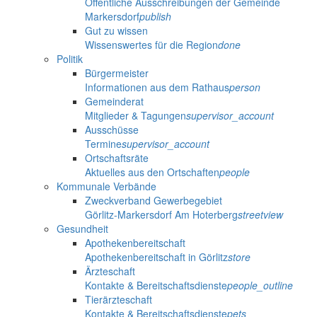
Öffentliche Ausschreibungen der Gemeinde
Markersdorf
publish
Gut zu wissen
Wissenswertes für die Region
done
Politik
Bürgermeister
Informationen aus dem Rathaus
person
Gemeinderat
Mitglieder & Tagungen
supervisor_account
Ausschüsse
Termine
supervisor_account
Ortschaftsräte
Aktuelles aus den Ortschaften
people
Kommunale Verbände
Zweckverband Gewerbegebiet
Görlitz-Markersdorf Am Hoterberg
streetview
Gesundheit
Apothekenbereitschaft
Apothekenbereitschaft in Görlitz
store
Ärzteschaft
Kontakte & Bereitschaftsdienste
people_outline
Tierärzteschaft
Kontakte & Bereitschaftsdienste
pets