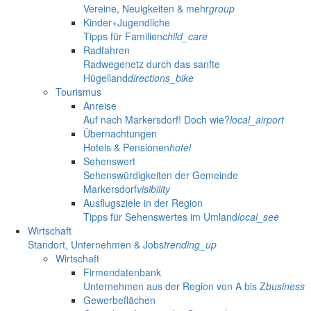
Vereine, Neuigkeiten & mehr
group
Kinder+Jugendliche
Tipps für Familien
child_care
Radfahren
Radwegenetz durch das sanfte
Hügelland
directions_bike
Tourismus
Anreise
Auf nach Markersdorf! Doch wie?
local_airport
Übernachtungen
Hotels & Pensionen
hotel
Sehenswert
Sehenswürdigkeiten der Gemeinde
Markersdorf
visibility
Ausflugsziele in der Region
Tipps für Sehenswertes im Umland
local_see
Wirtschaft
Standort, Unternehmen & Jobs
trending_up
Wirtschaft
Firmendatenbank
Unternehmen aus der Region von A bis Z
business
Gewerbeflächen