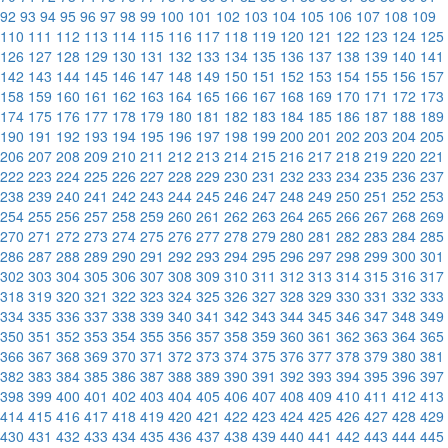
92
93
94
95
96
97
98
99
100
101
102
103
104
105
106
107
108
109
110
111
112
113
114
115
116
117
118
119
120
121
122
123
124
125
126
127
128
129
130
131
132
133
134
135
136
137
138
139
140
141
142
143
144
145
146
147
148
149
150
151
152
153
154
155
156
157
158
159
160
161
162
163
164
165
166
167
168
169
170
171
172
173
174
175
176
177
178
179
180
181
182
183
184
185
186
187
188
189
190
191
192
193
194
195
196
197
198
199
200
201
202
203
204
205
206
207
208
209
210
211
212
213
214
215
216
217
218
219
220
221
222
223
224
225
226
227
228
229
230
231
232
233
234
235
236
237
238
239
240
241
242
243
244
245
246
247
248
249
250
251
252
253
254
255
256
257
258
259
260
261
262
263
264
265
266
267
268
269
270
271
272
273
274
275
276
277
278
279
280
281
282
283
284
285
286
287
288
289
290
291
292
293
294
295
296
297
298
299
300
301
302
303
304
305
306
307
308
309
310
311
312
313
314
315
316
317
318
319
320
321
322
323
324
325
326
327
328
329
330
331
332
333
334
335
336
337
338
339
340
341
342
343
344
345
346
347
348
349
350
351
352
353
354
355
356
357
358
359
360
361
362
363
364
365
366
367
368
369
370
371
372
373
374
375
376
377
378
379
380
381
382
383
384
385
386
387
388
389
390
391
392
393
394
395
396
397
398
399
400
401
402
403
404
405
406
407
408
409
410
411
412
413
414
415
416
417
418
419
420
421
422
423
424
425
426
427
428
429
430
431
432
433
434
435
436
437
438
439
440
441
442
443
444
445