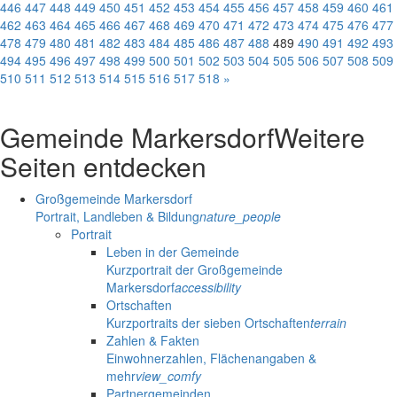
446
447
448
449
450
451
452
453
454
455
456
457
458
459
460
461
462
463
464
465
466
467
468
469
470
471
472
473
474
475
476
477
478
479
480
481
482
483
484
485
486
487
488
489
490
491
492
493
494
495
496
497
498
499
500
501
502
503
504
505
506
507
508
509
510
511
512
513
514
515
516
517
518
»
Gemeinde Markersdorf
Weitere
Seiten entdecken
Großgemeinde Markersdorf
Portrait, Landleben & Bildung
nature_people
Portrait
Leben in der Gemeinde
Kurzportrait der Großgemeinde
Markersdorf
accessibility
Ortschaften
Kurzportraits der sieben Ortschaften
terrain
Zahlen & Fakten
Einwohnerzahlen, Flächenangaben &
mehr
view_comfy
Partnergemeinden