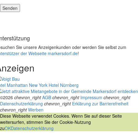
nterstützung
suchen Sie unsere Anzeigenkunden oder werden Sie selbst zum
terstützer der Webseite markersdorf.de
!
Anzeigen
tel Manhattan New York
Hotel Nürnberg
©2026
chevron_right
AGB
chevron_right
Impressum
chevron_right
Datenschutzerklärung
chevron_right
Erklärung zur Barrierefreiheit
chevron_right
Werben
Diese Webseite verwendet Cookies. Wenn Sie auf dieser Seite
weitersurfen, stimmen Sie der Cookie-Nutzung
zu
OK
Datenschutzerklärung