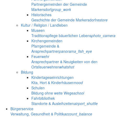
Partnergemeinden der Gemeinde
Markersdorf
group_work
Historisches
Geschichte der Gemeinde Markersdorf
restore
Kultur / Religion / Landleben
Museen
Traditionspflege bäuerlichen Lebens
photo_camera
Kirchengemeinden
Pfarrgemeinde &
Ansprechpartner
panorama_fish_eye
Feuerwehr
Ansprechpartner & Neuigkeiten von den
Ortsfeuerwehren
whatshot
Bildung
Kindertageseinrichtungen
Kita, Hort & Kinderhäuser
mood
Schulen
Bildung ohne weite Wege
school
Fahrbibliothek
Standorte & Ausleihzeiten
airport_shuttle
Bürgerservice
Verwaltung, Gesundheit & Politik
account_balance