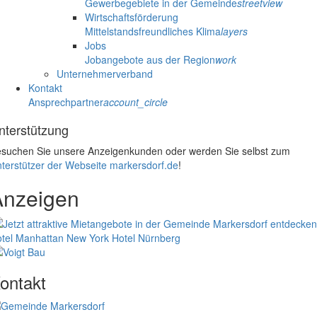
Gewerbegebiete in der Gemeinde
streetview
Wirtschaftsförderung
Mittelstandsfreundliches Klima
layers
Jobs
Jobangebote aus der Region
work
Unternehmerverband
Kontakt
Ansprechpartner
account_circle
nterstützung
suchen Sie unsere Anzeigenkunden oder werden Sie selbst zum
terstützer der Webseite markersdorf.de
!
Anzeigen
tel Manhattan New York
Hotel Nürnberg
ontakt