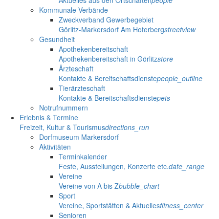
Aktuelles aus den Ortschaften
people
Kommunale Verbände
Zweckverband Gewerbegebiet
Görlitz-Markersdorf Am Hoterberg
streetview
Gesundheit
Apothekenbereitschaft
Apothekenbereitschaft in Görlitz
store
Ärzteschaft
Kontakte & Bereitschaftsdienste
people_outline
Tierärzteschaft
Kontakte & Bereitschaftsdienste
pets
Notrufnummern
Erlebnis & Termine
Freizeit, Kultur & Tourismus
directions_run
Dorfmuseum Markersdorf
Aktivitäten
Terminkalender
Feste, Ausstellungen, Konzerte etc.
date_range
Vereine
Vereine von A bis Z
bubble_chart
Sport
Vereine, Sportstätten & Aktuelles
fitness_center
Senioren