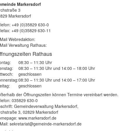
emeinde Markersdorf
rchstraße 3
829 Markersdorf
lefon: +49 (0)35829 630-0
lefax: +49 (0)35829 630-11
Mail Webredaktion:
Mail Verwaltung Rathaus:
ffnungszeiten Rathaus
ntag:
08:30 – 11:30 Uhr
enstag:
08:30 – 11:30 Uhr und 14:00 – 18:00 Uhr
ttwoch:
geschlossen
nnerstag:
08:30 – 11:30 Uhr und 14:00 – 17:00 Uhr
eitag:
geschlossen
ßerhalb der Öffnungszeiten können Termine vereinbart werden.
lefon: 035829 630-0
schrift: Gemeindeverwaltung Markersdorf,
rchstraße 3, 02829 Markersdorf
mepage: www.markersdorf.de
Mail: sekretariat@gemeinde-markersdorf.de