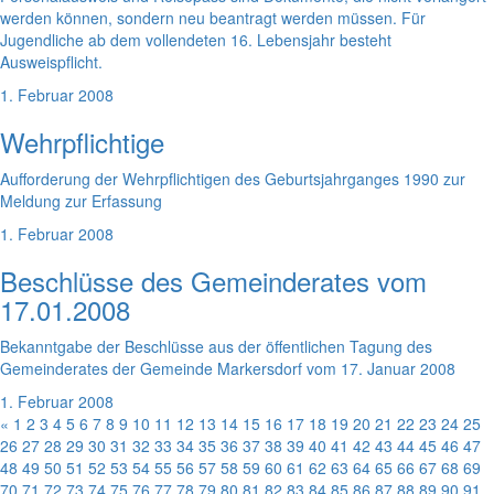
werden können, sondern neu beantragt werden müssen. Für
Jugendliche ab dem vollendeten 16. Lebensjahr besteht
Ausweispflicht.
1. Februar 2008
Wehrpflichtige
Aufforderung der Wehrpflichtigen des Geburtsjahrganges 1990 zur
Meldung zur Erfassung
1. Februar 2008
Beschlüsse des Gemeinderates vom
17.01.2008
Bekanntgabe der Beschlüsse aus der öffentlichen Tagung des
Gemeinderates der Gemeinde Markersdorf vom 17. Januar 2008
1. Februar 2008
«
1
2
3
4
5
6
7
8
9
10
11
12
13
14
15
16
17
18
19
20
21
22
23
24
25
26
27
28
29
30
31
32
33
34
35
36
37
38
39
40
41
42
43
44
45
46
47
48
49
50
51
52
53
54
55
56
57
58
59
60
61
62
63
64
65
66
67
68
69
70
71
72
73
74
75
76
77
78
79
80
81
82
83
84
85
86
87
88
89
90
91