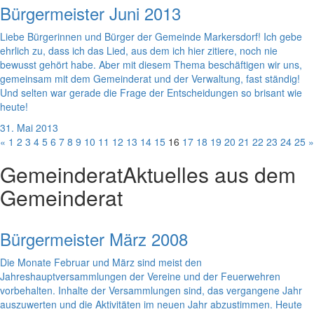
Bürgermeister Juni 2013
Liebe Bürgerinnen und Bürger der Gemeinde Markersdorf! Ich gebe
ehrlich zu, dass ich das Lied, aus dem ich hier zitiere, noch nie
bewusst gehört habe. Aber mit diesem Thema beschäftigen wir uns,
gemeinsam mit dem Gemeinderat und der Verwaltung, fast ständig!
Und selten war gerade die Frage der Entscheidungen so brisant wie
heute!
31. Mai 2013
«
1
2
3
4
5
6
7
8
9
10
11
12
13
14
15
16
17
18
19
20
21
22
23
24
25
»
Gemeinderat
Aktuelles aus dem
Gemeinderat
Bürgermeister März 2008
Die Monate Februar und März sind meist den
Jahreshauptversammlungen der Vereine und der Feuerwehren
vorbehalten. Inhalte der Versammlungen sind, das vergangene Jahr
auszuwerten und die Aktivitäten im neuen Jahr abzustimmen. Heute