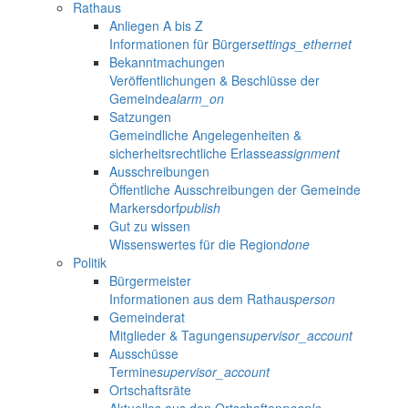
Rathaus
Anliegen A bis Z
Informationen für Bürger
settings_ethernet
Bekanntmachungen
Veröffentlichungen & Beschlüsse der
Gemeinde
alarm_on
Satzungen
Gemeindliche Angelegenheiten &
sicherheitsrechtliche Erlasse
assignment
Ausschreibungen
Öffentliche Ausschreibungen der Gemeinde
Markersdorf
publish
Gut zu wissen
Wissenswertes für die Region
done
Politik
Bürgermeister
Informationen aus dem Rathaus
person
Gemeinderat
Mitglieder & Tagungen
supervisor_account
Ausschüsse
Termine
supervisor_account
Ortschaftsräte