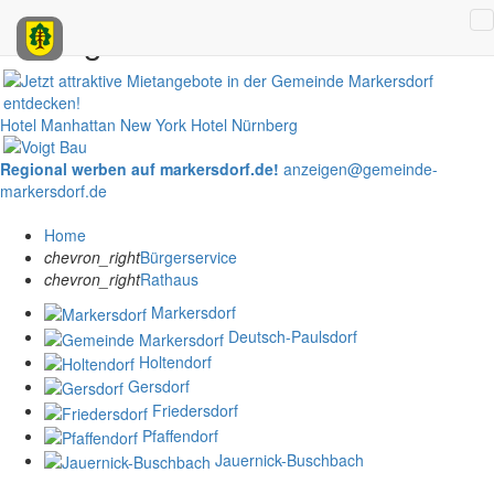
Anzeigen
Hotel Manhattan New York
Hotel Nürnberg
Regional werben auf markersdorf.de!
anzeigen@gemeinde-
markersdorf.de
Home
chevron_right
Bürgerservice
chevron_right
Rathaus
Markersdorf
Deutsch-Paulsdorf
Holtendorf
Gersdorf
Friedersdorf
Pfaffendorf
Jauernick-Buschbach