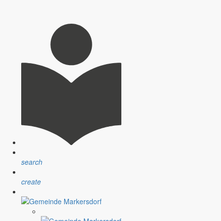
 der Grundschule in Markersdorf für etwas weniger Geld gebaut
tworten.
ht in diesem Monat mit einer Meldung zu beginnen, die man in den
ist und auch nachhaltig wirksam wird.
search
tigen Zeit nun einmal nicht vorbei. Ich möchte mich aber an dieser
create