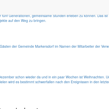
ein herrliches Gefühl, wenn man sich zu Familienfeiern trifft und die 
ener fünf Generationen, gemeinsame Stunden erleben zu können. Das ist 
jekte auf den Weg zu bringen.
Gästen der Gemeinde Markersdorf im Namen der Mitarbeiter der Verwa
ezember schon wieder da und in ein paar Wochen ist Weihnachten. Und 
ielen wird es bestimmt schwerfallen nach den Ereignissen in den letzt