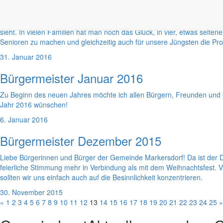
Bürgermeister Februar 2016
Liebe Bürgerinnen und Bürger der Gemeinde Markersdorf! Ist das nicht 
sieht. In vielen Familien hat man noch das Glück, in vier, etwas selt
Senioren zu machen und gleichzeitig auch für unsere Jüngsten die Pro
31. Januar 2016
Bürgermeister Januar 2016
Zu Beginn des neuen Jahres möchte ich allen Bürgern, Freunden und 
Jahr 2016 wünschen!
6. Januar 2016
Bürgermeister Dezember 2015
Liebe Bürgerinnen und Bürger der Gemeinde Markersdorf! Da ist der D
feierliche Stimmung mehr in Verbindung als mit dem Weihnachtsfest. V
sollten wir uns einfach auch auf die Besinnlichkeit konzentrieren.
30. November 2015
«
1
2
3
4
5
6
7
8
9
10
11
12
13
14
15
16
17
18
19
20
21
22
23
24
25
»