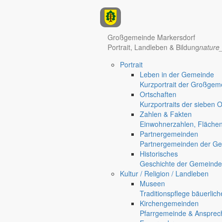
Anzeigen
Großgemeinde Markersdorf
Portrait, Landleben & Bildung
nature
Hotel Manhattan New York
Hotel Nürnberg
Portrait
Regional werben auf markersdorf.de!
anzeigen@gemeinde-markers
Leben in der Gemeinde
Kurzportrait der Großgem
Home
Ortschaften
chevron_right
Bürgerservice
Kurzportraits der sieben 
chevron_right
Rathaus
Zahlen & Fakten
Markersdorf
Einwohnerzahlen, Fläche
Deutsch-Paulsdorf
Partnergemeinden
Holtendorf
Partnergemeinden der Ge
Gersdorf
Historisches
Geschichte der Gemeinde
Friedersdorf
Kultur / Religion / Landleben
Pfaffendorf
Museen
Jauernick-Buschbach
Traditionspflege bäuerlic
Kirchengemeinden
Rathaus
Pfarrgemeinde & Ansprec