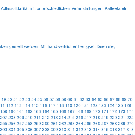
lkssolidarität mit unterschiedlichen Veranstaltungen, Kaffeetafeln
en gestellt werden. Mit handwerklicher Fertigkeit lösen sie,
49
50
51
52
53
54
55
56
57
58
59
60
61
62
63
64
65
66
67
68
69
70
11
112
113
114
115
116
117
118
119
120
121
122
123
124
125
126
159
160
161
162
163
164
165
166
167
168
169
170
171
172
173
174
207
208
209
210
211
212
213
214
215
216
217
218
219
220
221
222
255
256
257
258
259
260
261
262
263
264
265
266
267
268
269
270
303
304
305
306
307
308
309
310
311
312
313
314
315
316
317
318