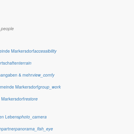
_people
dorf.de
einde Markersdorf
accessibility
Ortschaften
terrain
nangaben & mehr
view_comfy
meinde Markersdorf
group_work
 Markersdorf
restore
hen Lebens
photo_camera
hpartner
panorama_fish_eye