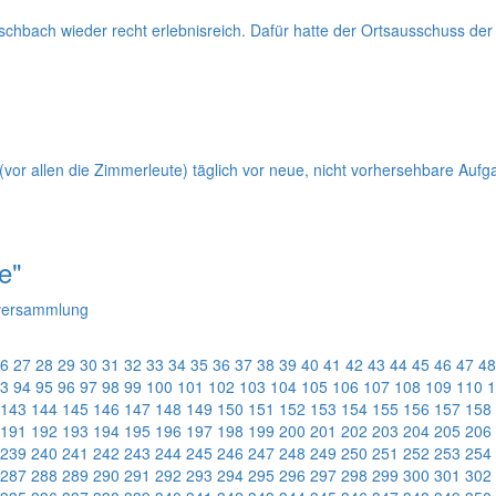
hbach wieder recht erlebnisreich. Dafür hatte der Ortsausschuss der Vo
or allen die Zimmerleute) täglich vor neue, nicht vorhersehbare Aufgab
e"
sversammlung
6
27
28
29
30
31
32
33
34
35
36
37
38
39
40
41
42
43
44
45
46
47
48
3
94
95
96
97
98
99
100
101
102
103
104
105
106
107
108
109
110
1
143
144
145
146
147
148
149
150
151
152
153
154
155
156
157
158
191
192
193
194
195
196
197
198
199
200
201
202
203
204
205
206
239
240
241
242
243
244
245
246
247
248
249
250
251
252
253
254
287
288
289
290
291
292
293
294
295
296
297
298
299
300
301
302