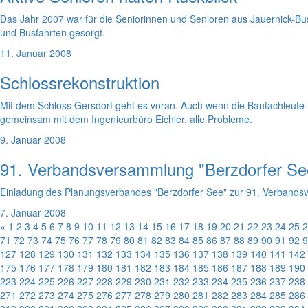
Das Jahr 2007 war für die Seniorinnen und Senioren aus Jauernick-Busc
und Busfahrten gesorgt.
11. Januar 2008
Schlossrekonstruktion
Mit dem Schloss Gersdorf geht es voran. Auch wenn die Baufachleute (v
gemeinsam mit dem Ingenieurbüro Eichler, alle Probleme.
9. Januar 2008
91. Verbandsversammlung "Berzdorfer Se
Einladung des Planungsverbandes "Berzdorfer See" zur 91. Verband
7. Januar 2008
«
1
2
3
4
5
6
7
8
9
10
11
12
13
14
15
16
17
18
19
20
21
22
23
24
25
2
71
72
73
74
75
76
77
78
79
80
81
82
83
84
85
86
87
88
89
90
91
92
9
127
128
129
130
131
132
133
134
135
136
137
138
139
140
141
142
175
176
177
178
179
180
181
182
183
184
185
186
187
188
189
190
223
224
225
226
227
228
229
230
231
232
233
234
235
236
237
238
271
272
273
274
275
276
277
278
279
280
281
282
283
284
285
286