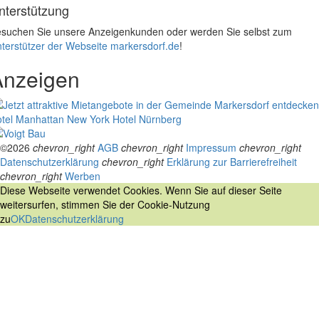
nterstützung
suchen Sie unsere Anzeigenkunden oder werden Sie selbst zum
terstützer der Webseite markersdorf.de
!
Anzeigen
tel Manhattan New York
Hotel Nürnberg
©2026
chevron_right
AGB
chevron_right
Impressum
chevron_right
Datenschutzerklärung
chevron_right
Erklärung zur Barrierefreiheit
chevron_right
Werben
Diese Webseite verwendet Cookies. Wenn Sie auf dieser Seite
weitersurfen, stimmen Sie der Cookie-Nutzung
zu
OK
Datenschutzerklärung