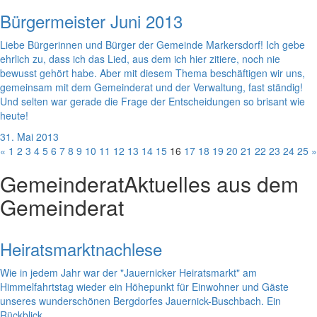
Bürgermeister Juni 2013
Liebe Bürgerinnen und Bürger der Gemeinde Markersdorf! Ich gebe
ehrlich zu, dass ich das Lied, aus dem ich hier zitiere, noch nie
bewusst gehört habe. Aber mit diesem Thema beschäftigen wir uns,
gemeinsam mit dem Gemeinderat und der Verwaltung, fast ständig!
Und selten war gerade die Frage der Entscheidungen so brisant wie
heute!
31. Mai 2013
«
1
2
3
4
5
6
7
8
9
10
11
12
13
14
15
16
17
18
19
20
21
22
23
24
25
»
Gemeinderat
Aktuelles aus dem
Gemeinderat
Heiratsmarktnachlese
Wie in jedem Jahr war der "Jauernicker Heiratsmarkt" am
Himmelfahrtstag wieder ein Höhepunkt für Einwohner und Gäste
unseres wunderschönen Bergdorfes Jauernick-Buschbach. Ein
Rückblick.