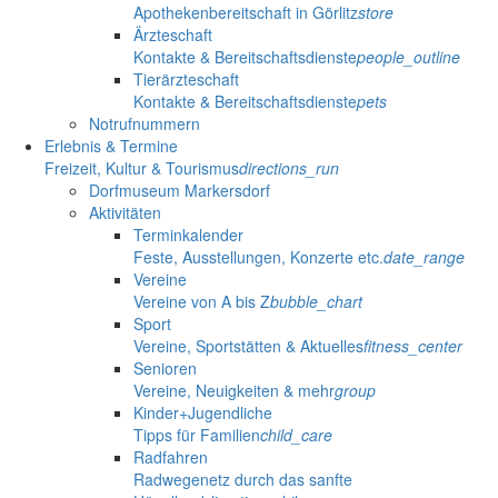
Apothekenbereitschaft in Görlitz
store
Ärzteschaft
Kontakte & Bereitschaftsdienste
people_outline
Tierärzteschaft
Kontakte & Bereitschaftsdienste
pets
Notrufnummern
Erlebnis & Termine
Freizeit, Kultur & Tourismus
directions_run
Dorfmuseum Markersdorf
Aktivitäten
Terminkalender
Feste, Ausstellungen, Konzerte etc.
date_range
Vereine
Vereine von A bis Z
bubble_chart
Sport
Vereine, Sportstätten & Aktuelles
fitness_center
Senioren
Vereine, Neuigkeiten & mehr
group
Kinder+Jugendliche
Tipps für Familien
child_care
Radfahren
Radwegenetz durch das sanfte