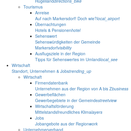
Hügelland
directions_bike
Tourismus
Anreise
Auf nach Markersdorf! Doch wie?
local_airport
Übernachtungen
Hotels & Pensionen
hotel
Sehenswert
Sehenswürdigkeiten der Gemeinde
Markersdorf
visibility
Ausflugsziele in der Region
Tipps für Sehenswertes im Umland
local_see
Wirtschaft
Standort, Unternehmen & Jobs
trending_up
Wirtschaft
Firmendatenbank
Unternehmen aus der Region von A bis Z
business
Gewerbeflächen
Gewerbegebiete in der Gemeinde
streetview
Wirtschaftsförderung
Mittelstandsfreundliches Klima
layers
Jobs
Jobangebote aus der Region
work
Unternehmerverband