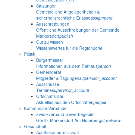
Satzungen
Gemeindliche Angelegenheiten &
sicherheitsrechtliche Erlasse
assignment
Ausschreibungen
Öffentliche Ausschreibungen der Gemeinde
Markersdorf
publish
Gut zu wissen
Wissenswertes für die Region
done
Politik
Bürgermeister
Informationen aus dem Rathaus
person
Gemeinderat
Mitglieder & Tagungen
supervisor_account
Ausschüsse
Termine
supervisor_account
Ortschaftsräte
Aktuelles aus den Ortschaften
people
Kommunale Verbände
Zweckverband Gewerbegebiet
Görlitz-Markersdorf Am Hoterberg
streetview
Gesundheit
Apothekenbereitschaft