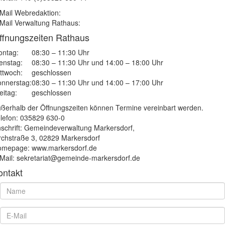
Mail Webredaktion:
Mail Verwaltung Rathaus:
ffnungszeiten Rathaus
ntag:
08:30 – 11:30 Uhr
enstag:
08:30 – 11:30 Uhr und 14:00 – 18:00 Uhr
ttwoch:
geschlossen
nnerstag:
08:30 – 11:30 Uhr und 14:00 – 17:00 Uhr
eitag:
geschlossen
ßerhalb der Öffnungszeiten können Termine vereinbart werden.
lefon: 035829 630-0
schrift: Gemeindeverwaltung Markersdorf,
rchstraße 3, 02829 Markersdorf
mepage: www.markersdorf.de
Mail: sekretariat@gemeinde-markersdorf.de
ontakt