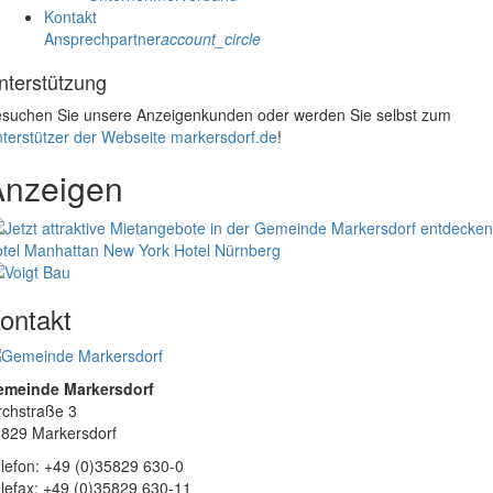
Kontakt
Ansprechpartner
account_circle
nterstützung
suchen Sie unsere Anzeigenkunden oder werden Sie selbst zum
terstützer der Webseite markersdorf.de
!
Anzeigen
tel Manhattan New York
Hotel Nürnberg
ontakt
emeinde Markersdorf
rchstraße 3
829 Markersdorf
lefon: +49 (0)35829 630-0
lefax: +49 (0)35829 630-11