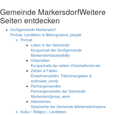
Gemeinde Markersdorf
Weitere
Seiten entdecken
Großgemeinde Markersdorf
Portrait, Landleben & Bildung
nature_people
Portrait
Leben in der Gemeinde
Kurzportrait der Großgemeinde
Markersdorf
accessibility
Ortschaften
Kurzportraits der sieben Ortschaften
terrain
Zahlen & Fakten
Einwohnerzahlen, Flächenangaben &
mehr
view_comfy
Partnergemeinden
Partnergemeinden der Gemeinde
Markersdorf
group_work
Historisches
Geschichte der Gemeinde Markersdorf
restore
Kultur / Religion / Landleben