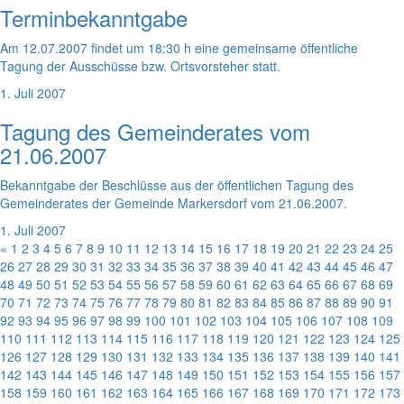
Terminbekanntgabe
Am 12.07.2007 findet um 18:30 h eine gemeinsame öffentliche
Tagung der Ausschüsse bzw. Ortsvorsteher statt.
1. Juli 2007
Tagung des Gemeinderates vom
21.06.2007
Bekanntgabe der Beschlüsse aus der öffentlichen Tagung des
Gemeinderates der Gemeinde Markersdorf vom 21.06.2007.
1. Juli 2007
«
1
2
3
4
5
6
7
8
9
10
11
12
13
14
15
16
17
18
19
20
21
22
23
24
25
26
27
28
29
30
31
32
33
34
35
36
37
38
39
40
41
42
43
44
45
46
47
48
49
50
51
52
53
54
55
56
57
58
59
60
61
62
63
64
65
66
67
68
69
70
71
72
73
74
75
76
77
78
79
80
81
82
83
84
85
86
87
88
89
90
91
92
93
94
95
96
97
98
99
100
101
102
103
104
105
106
107
108
109
110
111
112
113
114
115
116
117
118
119
120
121
122
123
124
125
126
127
128
129
130
131
132
133
134
135
136
137
138
139
140
141
142
143
144
145
146
147
148
149
150
151
152
153
154
155
156
157
158
159
160
161
162
163
164
165
166
167
168
169
170
171
172
173