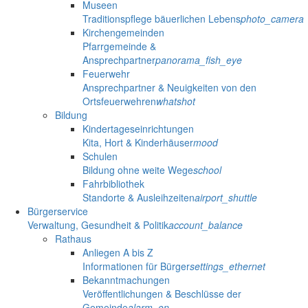
Museen
Traditionspflege bäuerlichen Lebens
photo_camera
Kirchengemeinden
Pfarrgemeinde &
Ansprechpartner
panorama_fish_eye
Feuerwehr
Ansprechpartner & Neuigkeiten von den
Ortsfeuerwehren
whatshot
Bildung
Kindertageseinrichtungen
Kita, Hort & Kinderhäuser
mood
Schulen
Bildung ohne weite Wege
school
Fahrbibliothek
Standorte & Ausleihzeiten
airport_shuttle
Bürgerservice
Verwaltung, Gesundheit & Politik
account_balance
Rathaus
Anliegen A bis Z
Informationen für Bürger
settings_ethernet
Bekanntmachungen
Veröffentlichungen & Beschlüsse der
Gemeinde
alarm_on