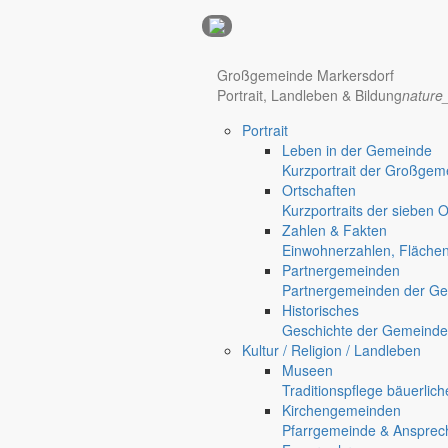
Anzeigen
Hotel Manhattan New York
Hotel Nürnberg
Großgemeinde Markersdorf
Portrait, Landleben & Bildung
nature
Portrait
Regional werben auf markersdorf.de!
anzeigen@gemeinde-markers
Leben in der Gemeinde
Kurzportrait der Großgem
Home
Ortschaften
chevron_right
Bürgerservice
Kurzportraits der sieben 
chevron_right
Rathaus
Zahlen & Fakten
Markersdorf
Einwohnerzahlen, Fläche
Deutsch-Paulsdorf
Partnergemeinden
Holtendorf
Partnergemeinden der Ge
Gersdorf
Historisches
Geschichte der Gemeinde
Friedersdorf
Kultur / Religion / Landleben
Pfaffendorf
Museen
Traditionspflege bäuerlic
Kirchengemeinden
Pfarrgemeinde & Ansprec