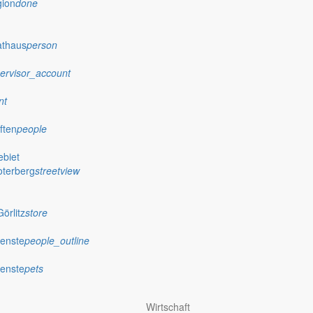
gion
done
athaus
person
ervisor_account
nt
ften
people
biet
oterberg
streetview
örlitz
store
ienste
people_outline
ienste
pets
Wirtschaft