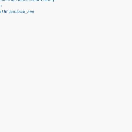
n
im Umland
local_see
 stellt das Rathaus Markersdorf viele Informationen online bereit. A
on Veröffentlichungen, die amtlich im “Schöpsboten – Dorfzeitung & Amt
dorfer Kirchtürme hinaus und Belange der Region und des Lebens im lä
och aufgenommen werden sollte!
publish
achungen
Ausschreibungen
iedergabe amtlicher
Öffentliche Ausschreibungen de