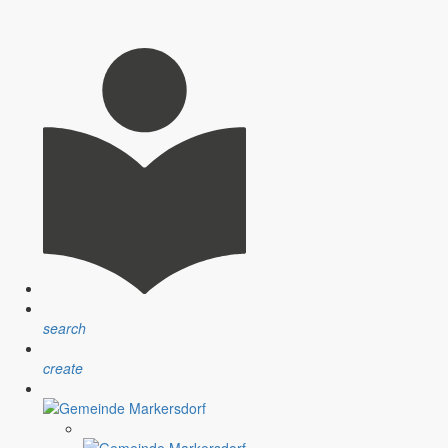
nsprechpartner, Öffnungszeiten und Informationen zu
sblatt” erfolgt sind.
ndlichen Raum werden aufgegriffen.
search
create
assignment
Satzungen
r Gemeinde
Verfahrensvorschriften und Gebühren