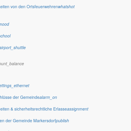
eiten von den Ortsfeuerwehren
whatshot
mood
school
airport_shuttle
ount_balance
ettings_ethernet
chlüsse der Gemeinde
alarm_on
ten & sicherheitsrechtliche Erlasse
assignment
gen der Gemeinde Markersdorf
publish