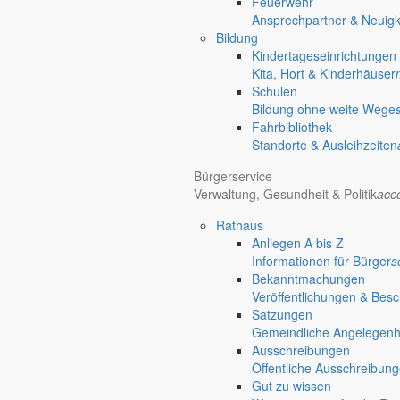
Feuerwehr
Ansprechpartner & Neuigk
Bildung
Kindertageseinrichtungen
Kita, Hort & Kinderhäuser
Schulen
Bildung ohne weite Wege
Fahrbibliothek
Standorte & Ausleihzeiten
Bürgerservice
Verwaltung, Gesundheit & Politik
acc
Rathaus
Anliegen A bis Z
Informationen für Bürger
s
Bekanntmachungen
Veröffentlichungen & Bes
Satzungen
Gemeindliche Angelegenhei
Ausschreibungen
Öffentliche Ausschreibun
Gut zu wissen