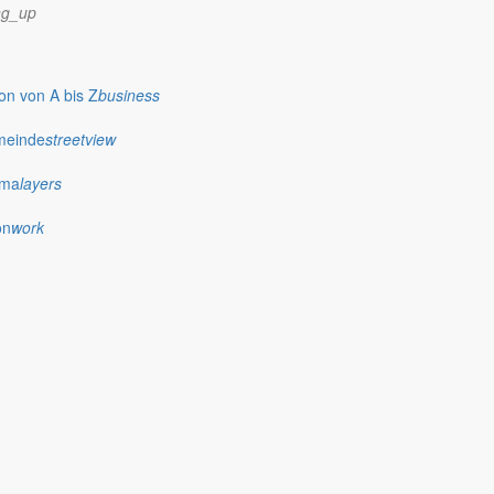
ng_up
n von A bis Z
business
meinde
streetview
ima
layers
on
work