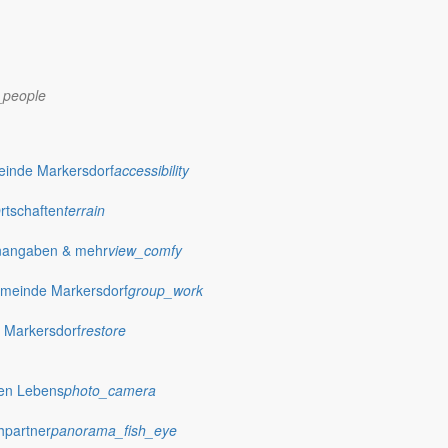
_people
dorf.de
einde Markersdorf
accessibility
Ortschaften
terrain
nangaben & mehr
view_comfy
meinde Markersdorf
group_work
 Markersdorf
restore
hen Lebens
photo_camera
hpartner
panorama_fish_eye