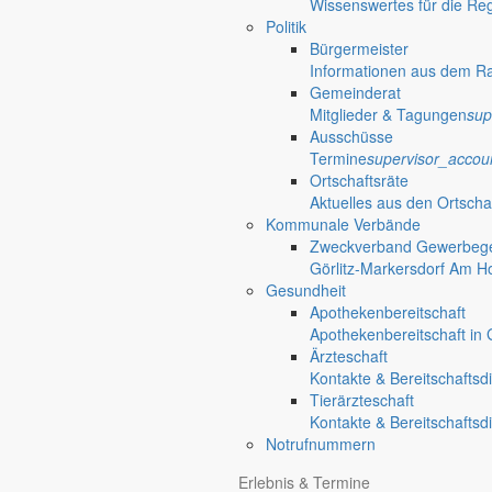
Wissenswertes für die Re
Politik
Bürgermeister
Informationen aus dem R
Gemeinderat
Mitglieder & Tagungen
sup
Ausschüsse
Termine
supervisor_accou
Ortschaftsräte
Aktuelles aus den Ortscha
Kommunale Verbände
Zweckverband Gewerbege
Görlitz-Markersdorf Am H
Gesundheit
Apothekenbereitschaft
Apothekenbereitschaft in G
Ärzteschaft
Kontakte & Bereitschaftsd
Tierärzteschaft
Kontakte & Bereitschaftsd
Notrufnummern
Erlebnis & Termine