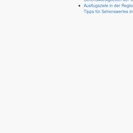
Ausflugsziele in der Regio
Tipps für Sehenswertes 
Jauernick-Buschbach
Rathaus
Informationen aus dem Rathaus
Früher musste man wegen jeder Angelegenheit “uff de Gemeende”, heute
unterschiedlichen Anliegen finden Sie hier ebenso wie die Wiedergabe v
In der Rubrik “Rathaus” geht der Blick etwas weiter über die Markers
Reichen Sie gern Vorschläge ein, was unter “Anliegen von A bis Z” n
settings_ethernet
alarm_on
Anliegen A bis Z
Bekanntm
Bürgerinformationen, Dokumente & mehr
Redaktionelle W