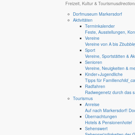
Freizeit, Kultur & Tourismus
directio
Dorfmuseum Markersdorf
Aktivitäten
Terminkalender
Feste, Ausstellungen, Kon
Vereine
Vereine von A bis Z
bubble
Sport
Vereine, Sportstätten & Ak
Senioren
Vereine, Neuigkeiten & m
Kinder+Jugendliche
Tipps für Familien
child_ca
Radfahren
Radwegenetz durch das s
Tourismus
Anreise
Auf nach Markersdorf! Do
Übernachtungen
Hotels & Pensionen
hotel
Sehenswert
Sehenswürdigkeiten der 