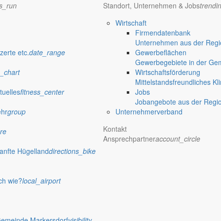
ns_run
Standort, Unternehmen & Jobs
trendi
Wirtschaft
Firmendatenbank
Unternehmen aus der Regio
zerte etc.
date_range
Gewerbeflächen
Gewerbegebiete in der Ge
_chart
Wirtschaftsförderung
Mittelstandsfreundliches Kl
tuelles
fitness_center
Jobs
Jobangebote aus der Regi
ehr
group
Unternehmerverband
Kontakt
re
Ansprechpartner
account_circle
anfte Hügelland
directions_bike
ch wie?
local_airport
Gemeinde Markersdorf
visibility